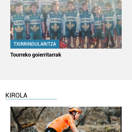
TXIRRINDULARITZA
Tourreko goierritarrak
KIROLA