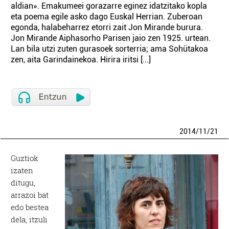
aldian». Emakumeei gorazarre eginez idatzitako kopla
eta poema egile asko dago Euskal Herrian. Zuberoan
egonda, halabeharrez etorri zait Jon Mirande burura.
Jon Mirande Aiphasorho Parisen jaio zen 1925. urtean.
Lan bila utzi zuten gurasoek sorterria; ama Sohütakoa
zen, aita Garindainekoa. Hirira iritsi [...]
2014
/
11
/
21
Guztiok
izaten
ditugu,
arrazoi bat
edo bestea
dela, itzuli