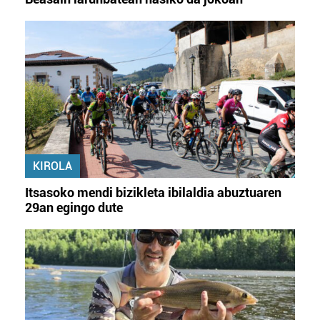
KIROLA
Itsasoko mendi bizikleta ibilaldia abuztuaren
29an egingo dute