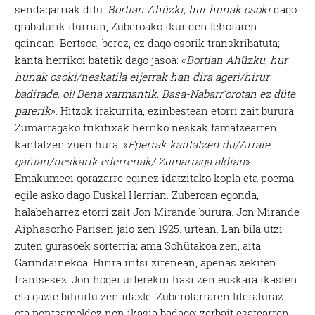
sendagarriak ditu:
Bortian Ahüzki, hur hunak osoki
dago
grabaturik iturrian, Zuberoako ikur den lehoiaren
gainean. Bertsoa, berez, ez dago osorik transkribatuta;
kanta herrikoi batetik dago jasoa: «
Bortian Ahüzku, hur
hunak osoki/neskatila eijerrak han dira ageri/hirur
badirade, oi! Bena xarmantik, Basa-Nabarr’orotan ez düte
parerik
». Hitzok irakurrita, ezinbestean etorri zait burura
Zumarragako trikitixak herriko neskak famatzearren
kantatzen zuen hura: «
Eperrak kantatzen du/Arrate
gañian/neskarik ederrenak/ Zumarraga aldian
».
Emakumeei gorazarre eginez idatzitako kopla eta poema
egile asko dago Euskal Herrian. Zuberoan egonda,
halabeharrez etorri zait Jon Mirande burura. Jon Mirande
Aiphasorho Parisen jaio zen 1925. urtean. Lan bila utzi
zuten gurasoek sorterria; ama Sohütakoa zen, aita
Garindainekoa. Hirira iritsi zirenean, apenas zekiten
frantsesez. Jon hogei urterekin hasi zen euskara ikasten
eta gazte bihurtu zen idazle. Zuberotarraren literaturaz
eta pentsamoldez non ikasia badago; zerbait esatearren,