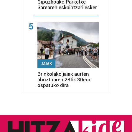
Gipuzkoako Parketxe
Sarearen eskaintzari esker
5
JAIAK
Brinkolako jaiak aurten
abuztuaren 28tik 30era
ospatuko dira