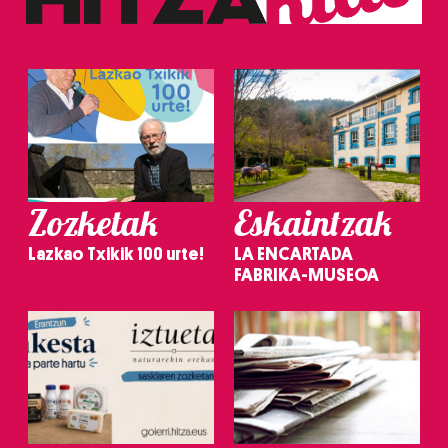
Zozketak
Eskaintzak
Lazkao Txikik 100 urte!
LA ENCARTADA
FABRIKA-MUSEOA