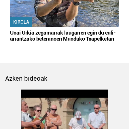
KIROLA
Unai Urkia zegamarrak laugarren egin du euli-
arrantzako beteranoen Munduko Txapelketan
Azken bideoak