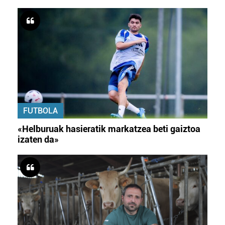
FUTBOLA
«Helburuak hasieratik markatzea beti gaiztoa
izaten da»