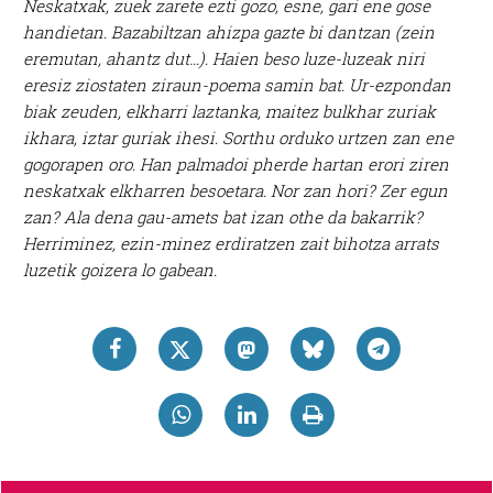
Neskatxak, zuek zarete
ezti gozo, esne, gari
ene gose
handietan.
Bazabiltzan
ahizpa gazte bi dantzan
(zein
eremutan, ahantz dut…).
Haien beso luze-luzeak
niri
eresiz ziostaten
ziraun-poema samin bat.
Ur-ezpondan
biak zeuden,
elkharri laztanka, maitez
bulkhar zuriak
ikhara,
iztar guriak ihesi.
Sorthu orduko urtzen zan
ene
gogorapen oro.
Han palmadoi pherde hartan
erori ziren
neskatxak
elkharren besoetara.
Nor zan hori? Zer egun
zan?
Ala dena gau-amets bat
izan othe da bakarrik?
Herriminez, ezin-minez
erdiratzen zait bihotza
arrats
luzetik goizera
lo gabean.