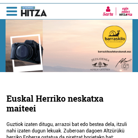
Sartu
Euskal Herriko neskatxa
maiteei
Guztiok izaten ditugu, arrazoi bat edo bestea dela, itzuli
nahi izaten dugun lekuak. Zuberoan dagoen Altzürükü
herriko Epherre ostatua da niretzat horietako bat;