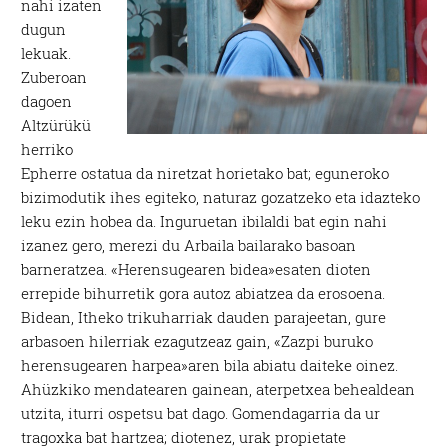
nahi izaten
dugun
lekuak.
Zuberoan
dagoen
Altzürükü
herriko
Epherre ostatua da niretzat horietako bat; eguneroko
bizimodutik ihes egiteko, naturaz gozatzeko eta idazteko
leku ezin hobea da. Inguruetan ibilaldi bat egin nahi
izanez gero, merezi du Arbaila bailarako basoan
barneratzea. «Herensugearen bidea»esaten dioten
errepide bihurretik gora autoz abiatzea da erosoena.
Bidean, Itheko trikuharriak dauden parajeetan, gure
arbasoen hilerriak ezagutzeaz gain, «Zazpi buruko
herensugearen harpea»aren bila abiatu daiteke oinez.
Ahüzkiko mendatearen gainean, aterpetxea behealdean
utzita, iturri ospetsu bat dago. Gomendagarria da ur
tragoxka bat hartzea; diotenez, urak propietate