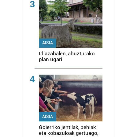
3
AISIA
Idiazabalen, abuzturako
plan ugari
4
AISIA
Goierriko jentilak, behiak
eta kobazuloak gertuago,