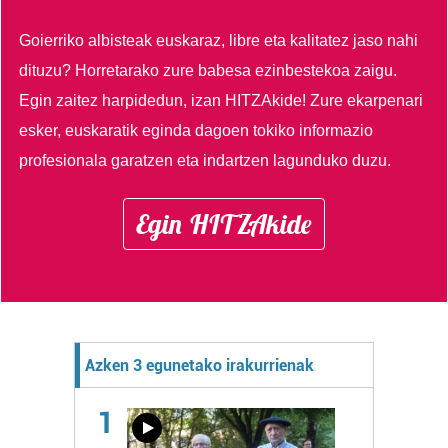
Goierriko albisteak euskaraz, libre eta kalitatez jaso nahi
dituzu?
Horretarako zure babesa ezinbestekoa zaigu.
Egin zaitez harpidedun, izan HITZAkide!
Zure ekarpenari
esker, euskaratik eginda dagoen tokiko informazio
profesionala garatzen eta indartzen lagunduko duzu.
Egin HITZAkide
Azken 3 egunetako irakurrienak
1