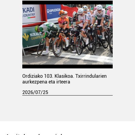
Ordiziako 103. Klasikoa. Txirrindularien
aurkezpena eta irteera
2026/07/25