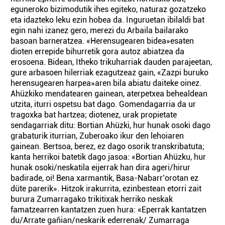
eguneroko bizimodutik ihes egiteko, naturaz gozatzeko
eta idazteko leku ezin hobea da. Inguruetan ibilaldi bat
egin nahi izanez gero, merezi du Arbaila bailarako
basoan barneratzea. «Herensugearen bidea»esaten
dioten errepide bihurretik gora autoz abiatzea da
erosoena. Bidean, Itheko trikuharriak dauden parajeetan,
gure arbasoen hilerriak ezagutzeaz gain, «Zazpi buruko
herensugearen harpea»aren bila abiatu daiteke oinez.
Ahüzkiko mendatearen gainean, aterpetxea behealdean
utzita, iturri ospetsu bat dago. Gomendagarria da ur
tragoxka bat hartzea; diotenez, urak propietate
sendagarriak ditu: Bortian Ahüzki, hur hunak osoki dago
grabaturik iturrian, Zuberoako ikur den lehoiaren
gainean. Bertsoa, berez, ez dago osorik transkribatuta;
kanta herrikoi batetik dago jasoa: «Bortian Ahüzku, hur
hunak osoki/neskatila eijerrak han dira ageri/hirur
badirade, oi! Bena xarmantik, Basa-Nabarr’orotan ez
düte parerik». Hitzok irakurrita, ezinbestean etorri zait
burura Zumarragako trikitixak herriko neskak
famatzearren kantatzen zuen hura: «Eperrak kantatzen
du/Arrate gañian/neskarik ederrenak/ Zumarraga