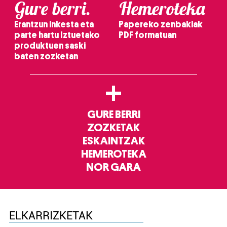
Gure berri.
Hemeroteka
Erantzun inkesta eta
Papereko zenbakiak
parte hartu Iztuetako
PDF formatuan
produktuen saski
baten zozketan
+
GURE BERRI
ZOZKETAK
ESKAINTZAK
HEMEROTEKA
NOR GARA
ELKARRIZKETAK