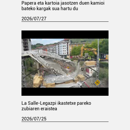
Papera eta kartoia jasotzen duen kamioi
bateko kargak sua hartu du
2026/07/27
La Salle-Legazpi ikastetxe pareko
zubiaren eraistea
2026/07/25