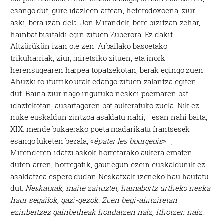
esango dut, gure idazleen artean, heterodoxoena, ziur
aski, bera izan dela. Jon Mirandek, bere bizitzan zehar,
hainbat bisitaldi egin zituen Zuberora. Ez dakit
Altzürükün izan ote zen. Arbailako basoetako
trikuharriak, ziur, miretsiko zituen, eta inork
herensugearen harpea topatzekotan, berak egingo zuen.
Ahüzkiko iturriko urak edango zituen zalantza egiten
dut. Baina ziur nago inguruko neskei poemaren bat
idaztekotan, ausartagoren bat aukeratuko zuela. Nik ez
nuke euskaldun zintzoa asaldatu nahi, –esan nahi baita,
XIX. mende bukaerako poeta madarikatu frantsesek
esango luketen bezala, «
épater les bourgeois
»–,
Mirenderen idatzi askok horretarako aukera ematen
duten arren; horregatik, gaur egun ezein euskaldunik ez
asaldatzea espero dudan Neskatxak izeneko hau hautatu
dut:
Neskatxak, maite zaituztet,
hamabortz urtheko neska
haur segailok, gazi-gezok.
Zuen begi-aintziretan
ezinbertzez gainbetheak
hondatzen naiz, ithotzen naiz.