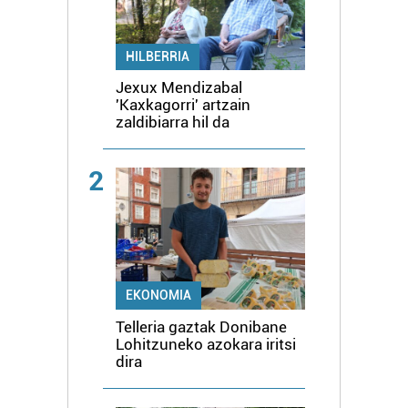
HILBERRIA
Jexux Mendizabal
'Kaxkagorri' artzain
zaldibiarra hil da
2
EKONOMIA
Telleria gaztak Donibane
Lohitzuneko azokara iritsi
dira