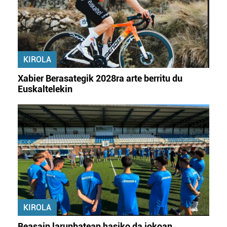
KIROLA
Xabier Berasategik 2028ra arte berritu du
Euskaltelekin
KIROLA
Beasain larunbatean hasiko da jokoan