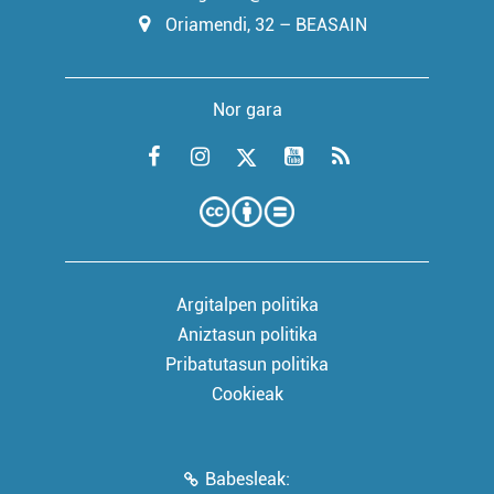
Oriamendi, 32 – BEASAIN
Nor gara
Argitalpen politika
Aniztasun politika
Pribatutasun politika
Cookieak
Babesleak: