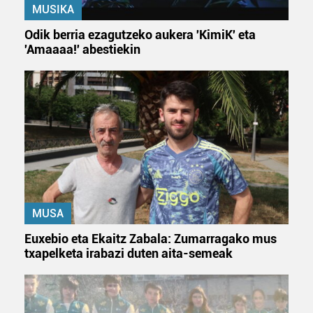
MUSIKA
Odik berria ezagutzeko aukera 'KimiK' eta
'Amaaaa!' abestiekin
MUSA
Euxebio eta Ekaitz Zabala: Zumarragako mus
txapelketa irabazi duten aita-semeak