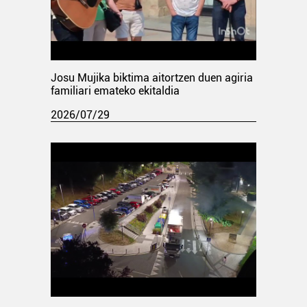
Josu Mujika biktima aitortzen duen agiria
familiari emateko ekitaldia
2026/07/29