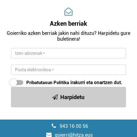
Azken berriak
Goierriko azken berriak jakin nahi dituzu? Harpidetu gure
buletinera!
Pribatutasun Politika
irakurri eta onartzen dut.
Harpidetu
943 16 00 56
goierri@hitza.eus