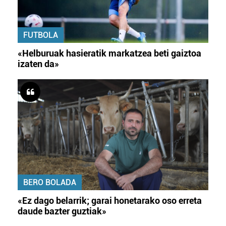
FUTBOLA
«Helburuak hasieratik markatzea beti gaiztoa
izaten da»
BERO BOLADA
«Ez dago belarrik; garai honetarako oso erreta
daude bazter guztiak»