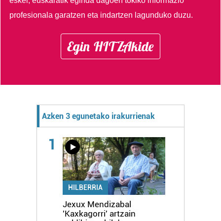
esker, euskaratik eginda dagoen tokiko informazio
profesionala garatzen eta indartzen lagunduko duzu.
Egin HITZAkide
Azken 3 egunetako irakurrienak
1
HILBERRIA
Jexux Mendizabal
'Kaxkagorri' artzain