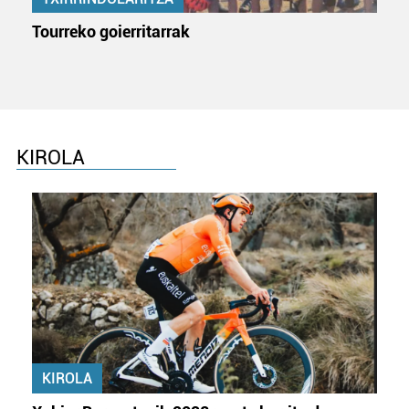
Tourreko goierritarrak
KIROLA
KIROLA