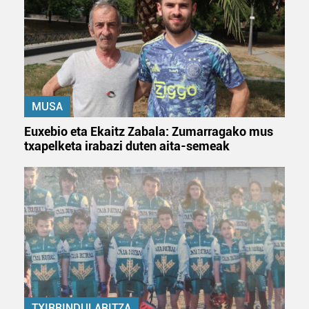
Bazkide batzuek ez dizute baimenik eskatzen, eta beren
interes komertzial legitimoetan babesten dira. Ikusi gure
bazkideen zerrenda, beren ustez zein helburutarako
duten interes legitimoa eta horren aurka nola egin
dezakezun ikusteko.
MUSA
Lortu zure datu pertsonalak prozesatzeko moduari
Euxebio eta Ekaitz Zabala: Zumarragako mus
buruzko informazio gehiago eta ezarri zure lehentasunak
txapelketa irabazi duten aita-semeak
datuen atalean. Edozein unetan alda edo ken dezakezu
zure baimena Cookieen adierazpenean.
Webgune honek cookie propioak eta hirugarrenen cookie-
fitxategiak erabiltzen ditu. Zure esperientzia eta
zerbitzuak hobetzeko asmoz, cookie teknologiaz
baliatzen gara. Ohar hau onartuz gero, teknologia hori
erabiltzeko baimen esplizitua ematen diguzu.
Gehiago
irakurri
TXIRRINDULARITZA