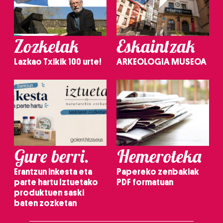
Zozketak
Eskaintzak
Lazkao Txikik 100 urte!
ARKEOLOGIA MUSEOA
Gure berri.
Hemeroteka
Erantzun inkesta eta
Papereko zenbakiak
parte hartu Iztuetako
PDF formatuan
produktuen saski
baten zozketan