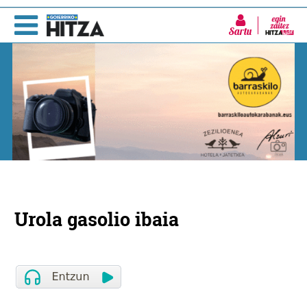
Sartu
Urola gasolio ibaia