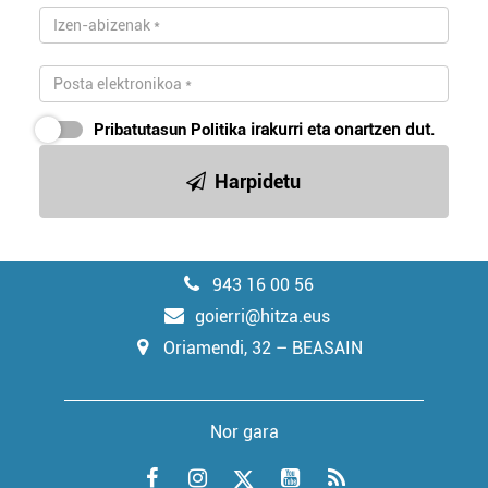
Pribatutasun Politika
irakurri eta onartzen dut.
Harpidetu
943 16 00 56
goierri@hitza.eus
Oriamendi, 32 – BEASAIN
Nor gara