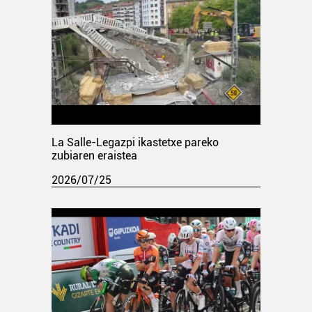
La Salle-Legazpi ikastetxe pareko
zubiaren eraistea
2026/07/25