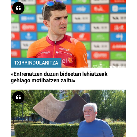
TXIRRINDULARITZA
«Entrenatzen duzun bideetan lehiatzeak
gehiago motibatzen zaitu»