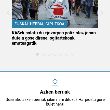
EUSKAL HERRIA, GIPUZKOA
KASek salatu du «jazarpen poliziala» jasan
Pa
dutela gose direnei ogitartekoak
da
emateagatik
«s
Azken berriak
Goierriko azken berriak jakin nahi dituzu? Harpidetu gure
buletinera!