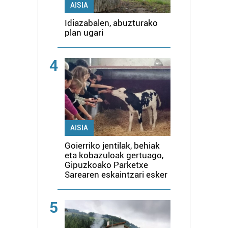
AISIA
Idiazabalen, abuzturako
plan ugari
4
AISIA
Goierriko jentilak, behiak
eta kobazuloak gertuago,
Gipuzkoako Parketxe
Sarearen eskaintzari esker
5