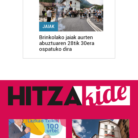
JAIAK
Brinkolako jaiak aurten
abuztuaren 28tik 30era
ospatuko dira