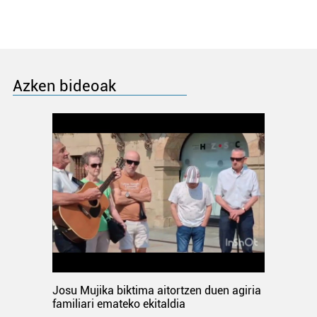
Azken bideoak
Josu Mujika biktima aitortzen duen agiria
familiari emateko ekitaldia