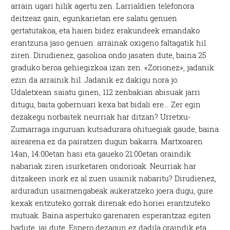
arrain ugari hilik agertu zen. Larrialdien telefonora
deitzeaz gain, egunkarietan ere salatu genuen
gertatutakoa, eta haien bidez erakundeek emandako
erantzuna jaso genuen: arrainak oxigeno faltagatik hil
ziren. Dirudienez, gasolioa ondo jasaten dute, baina 25
graduko beroa gehiegizkoa izan zen. «Zorionez», jadanik
ezin da arrainik hil. Jadanik ez dakigu nora jo.
Udaletxean saiatu ginen, 112 zenbakian abisuak jarri
ditugu, baita gobernuari kexa bat bidali ere… Zer egin
dezakegu norbaitek neurriak har ditzan? Urretxu-
Zumarraga inguruan kutsadurara ohituegiak gaude, baina
airearena ez da pairatzen dugun bakarra. Martxoaren
14an, 14:00etan hasi eta gaueko 21:00etan oraindik
nabariak ziren isurketaren ondorioak. Neurriak har
ditzakeen inork ez al zuen usainik nabaritu? Dirudienez,
arduradun usaimengabeak aukeratzeko joera dugu, gure
kexak entzuteko gorrak direnak edo horiei erantzuteko
mutuak. Baina aspertuko garenaren esperantzaz egiten
badute, jai dute. Espero dezagun ez dadila oraindik eta