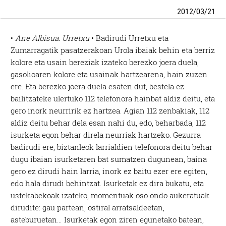
2012
/
03
/
21
•
Ane Albisua. Urretxu
• Badirudi Urretxu eta
Zumarragatik pasatzerakoan Urola ibaiak behin eta berriz
kolore eta usain bereziak izateko berezko joera duela,
gasolioaren kolore eta usainak hartzearena, hain zuzen
ere. Eta berezko joera duela esaten dut, bestela ez
bailitzateke ulertuko 112 telefonora hainbat aldiz deitu, eta
gero inork neurririk ez hartzea. Agian 112 zenbakiak, 112
aldiz deitu behar dela esan nahi du, edo, beharbada, 112
isurketa egon behar direla neurriak hartzeko. Gezurra
badirudi ere, biztanleok larrialdien telefonora deitu behar
dugu ibaian isurketaren bat sumatzen dugunean, baina
gero ez dirudi hain larria, inork ez baitu ezer ere egiten,
edo hala dirudi behintzat. Isurketak ez dira bukatu, eta
ustekabekoak izateko, momentuak oso ondo aukeratuak
dirudite: gau partean, ostiral arratsaldeetan,
asteburuetan… Isurketak egon ziren egunetako batean,