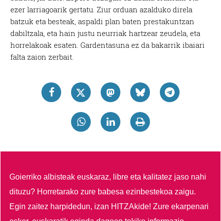
ezer larriagoarik gertatu. Ziur orduan azalduko direla
batzuk eta besteak, aspaldi plan baten prestakuntzan
dabiltzala, eta hain justu neurriak hartzear zeudela, eta
horrelakoak esaten. Gardentasuna ez da bakarrik ibaiari
falta zaion zerbait.
Goierriko albisteak euskaraz, libre eta kalitatez jaso nahi
dituzu?
Horretarako zure babesa ezinbestekoa zaigu.
Egin zaitez harpidedun, izan HITZAkide!
Zure ekarpenari