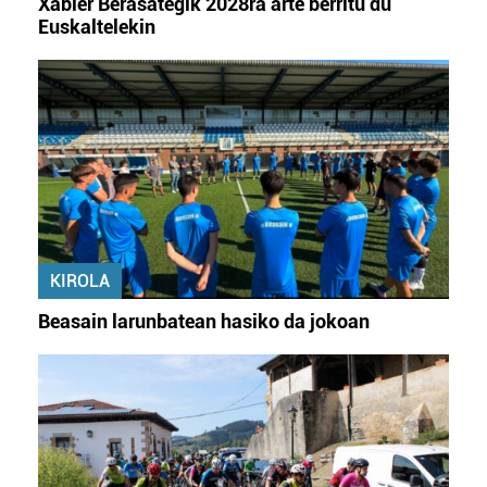
Xabier Berasategik 2028ra arte berritu du
Euskaltelekin
KIROLA
Beasain larunbatean hasiko da jokoan