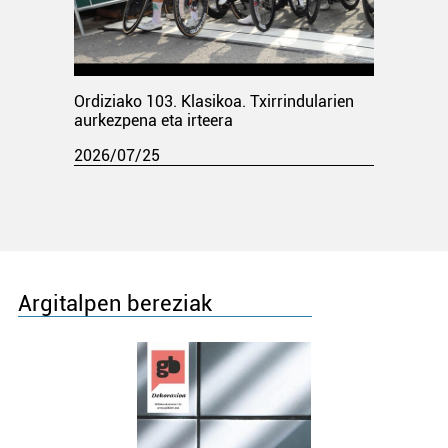
Ordiziako 103. Klasikoa. Txirrindularien
aurkezpena eta irteera
2026/07/25
Argitalpen bereziak