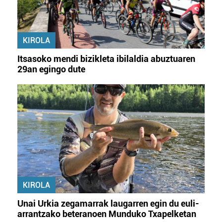
KIROLA
Itsasoko mendi bizikleta ibilaldia abuztuaren
29an egingo dute
KIROLA
Unai Urkia zegamarrak laugarren egin du euli-
arrantzako beteranoen Munduko Txapelketan