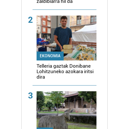
zaldibiarra hil da
2
EKONOMIA
Telleria gaztak Donibane
Lohitzuneko azokara iritsi
dira
3