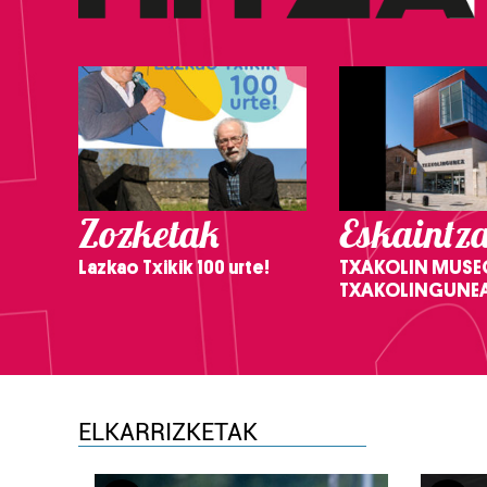
Zozketak
Eskaintz
Lazkao Txikik 100 urte!
TXAKOLIN MUSE
TXAKOLINGUNE
ELKARRIZKETAK