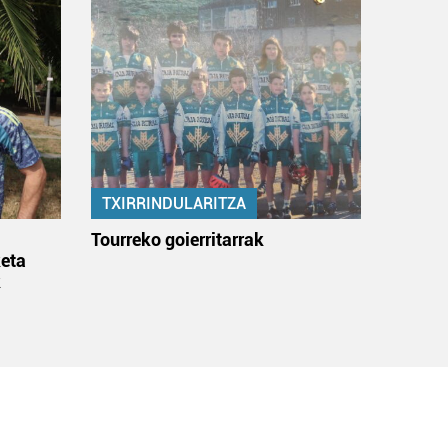
TXIRRINDULARITZA
:
Tourreko goierritarrak
eta
k