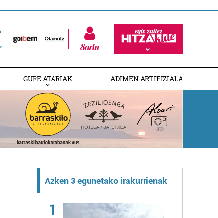
Sartu
GURE ATARIAK
ADIMEN ARTIFIZIALA
Azken 3 egunetako irakurrienak
1