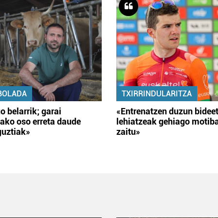
BOLADA
TXIRRINDULARITZA
o belarrik; garai
«Entrenatzen duzun bidee
ako oso erreta daude
lehiatzeak gehiago motib
guztiak»
zaitu»