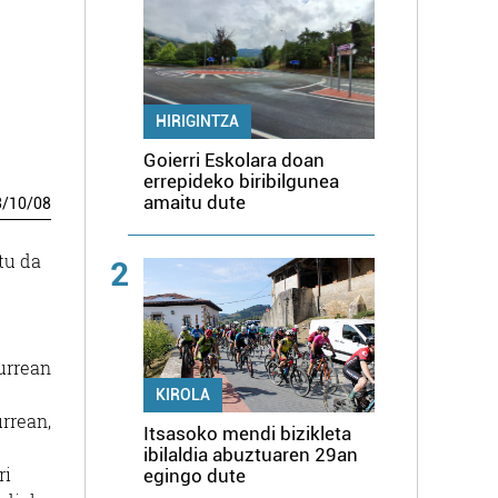
HIRIGINTZA
Goierri Eskolara doan
errepideko biribilgunea
amaitu dute
3
/
10
/
08
tu da
2
urrean
KIROLA
rrean,
Itsasoko mendi bizikleta
ibilaldia abuztuaren 29an
ri
egingo dute