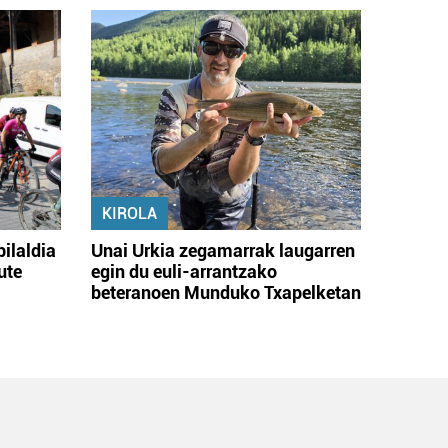
KIROLA
bilaldia
Unai Urkia zegamarrak laugarren
ute
egin du euli-arrantzako
beteranoen Munduko Txapelketan