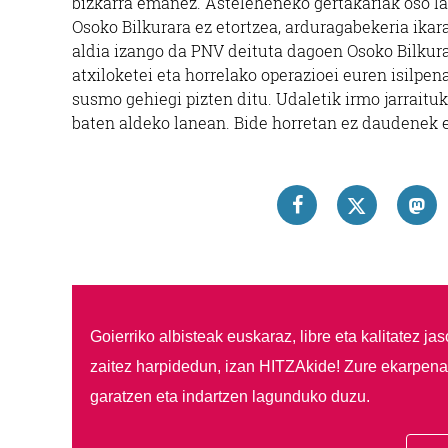
bizkarra emanez. Asteleheneko gertakariak oso la
Osoko Bilkurara ez etortzea, arduragabekeria ikara
aldia izango da PNV deituta dagoen Osoko Bilkurar
atxiloketei eta horrelako operazioei euren isilp
susmo gehiegi pizten ditu. Udaletik irmo jarraitu
baten aldeko lanean. Bide horretan ez daudenek 
Goierriko albisteak euskaraz, libre eta kalitatez ja
zaitez harpidedun, izan HITZAkide!
Zure ekarpenar
garatzen eta indartzen lagunduko duzu.