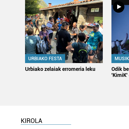
URBIAKO FESTA
MUSIK
Urbiako zelaiak erromeria leku
Odik be
'KimiK'
KIROLA