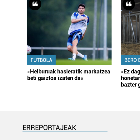
FUTBOLA
BERO 
«Helburuak hasieratik markatzea
«Ez dag
beti gaiztoa izaten da»
honetar
bazter 
ERREPORTAJEAK