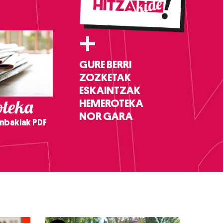
+
GURE BERRI
ZOZKETAK
ESKAINTZAK
teka
HEMEROTEKA
NOR GARA
nbakiak PDF