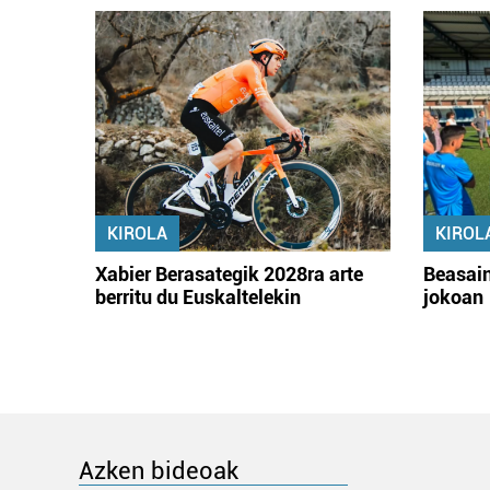
KIROLA
KIROL
Xabier Berasategik 2028ra arte
Beasain
berritu du Euskaltelekin
jokoan
Azken bideoak