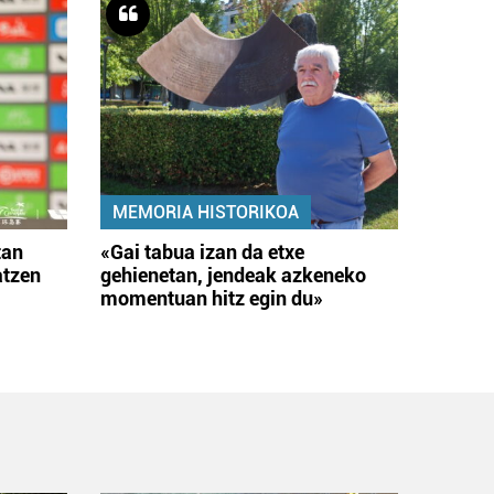
MEMORIA HISTORIKOA
tan
«Gai tabua izan da etxe
atzen
gehienetan, jendeak azkeneko
momentuan hitz egin du»