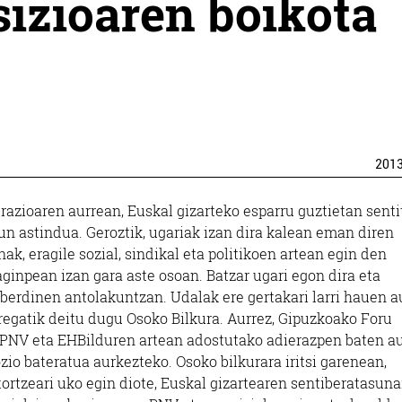
sizioaren boikota
201
razioaren aurrean, Euskal gizarteko esparru guztietan senti
un astindua. Geroztik, ugariak izan dira kalean eman diren
k, eragile sozial, sindikal eta politikoen artean egin den
aginpean izan gara aste osoan. Batzar ugari egon dira eta
berdinen antolakuntzan. Udalak ere gertakari larri hauen a
regatik deitu dugu Osoko Bilkura. Aurrez, Gipuzkoako Foru
e PNV eta EHBilduren artean adostutako adierazpen baten au
io bateratua aurkezteko. Osoko bilkurara iritsi garenean,
ortzeari uko egin diote, Euskal gizartearen sentiberatasuna