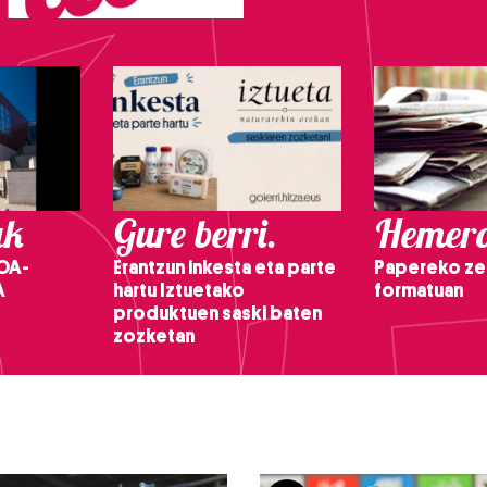
ak
Gure berri.
Hemero
OA-
Erantzun inkesta eta parte
Papereko ze
A
hartu Iztuetako
formatuan
produktuen saski baten
zozketan