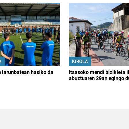
A
KIROLA
 larunbatean hasiko da
Itsasoko mendi bizikleta i
abuztuaren 29an egingo d