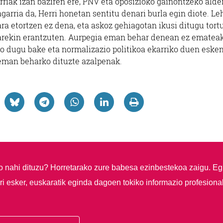
rriak izan baziren ere, PNV eta oposizioko gainontzeko alde
garria da, Herri honetan sentitu denari burla egin diote. L
a etortzen ez dena, eta askoz gehiagotan ikusi ditugu tortu
enarekin erantzuten. Aurpegia eman behar denean ez emateak
ko dugu bake eta normalizazio politikoa ekarriko duen eske
eman beharko dituzte azalpenak.
so nahi dituzu?
Horretarako zure babesa ezinbestekoa zaigu. Eg
i esker, euskaratik eginda dagoen tokiko informazio profesiona