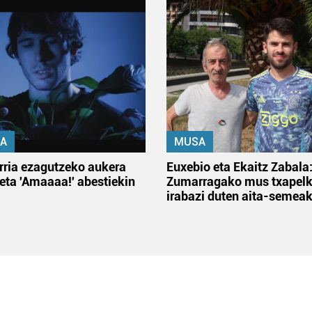
A
MUSA
rria ezagutzeko aukera
Euxebio eta Ekaitz Zabala
 eta 'Amaaaa!' abestiekin
Zumarragako mus txapelk
irabazi duten aita-semea