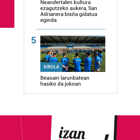
Neandertalen kultura
ezagutzeko aukera, San
Adrianera bisita gidatua
eginda
5
KIROLA
Beasain larunbatean
hasiko da jokoan