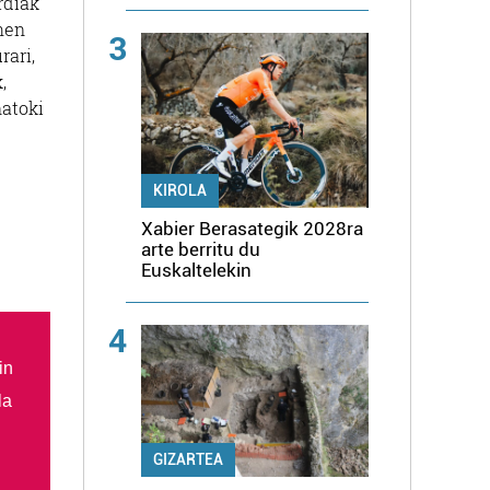
rdiak
ehen
3
rari,
,
natoki
KIROLA
Xabier Berasategik 2028ra
arte berritu du
Euskaltelekin
4
in
la
GIZARTEA