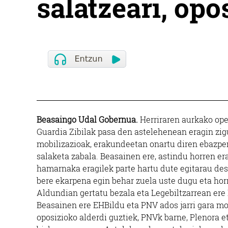
salatzeari, opo
Beasaingo Udal Gobernua.
Herriraren aurkako ope
Guardia Zibilak pasa den astelehenean eragin zig
mobilizazioak, erakundeetan onartu diren ebazpena
salaketa zabala. Beasainen ere, astindu horren er
hamarnaka eragilek parte hartu dute egitarau des
bere ekarpena egin behar zuela uste dugu eta hor
Aldundian gertatu bezala eta Legebiltzarrean er
Beasainen ere EHBildu eta PNV ados jarri gara moz
oposizioko alderdi guztiek, PNVk barne, Plenora et