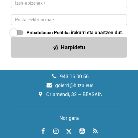
Pribatutasun Politika
irakurri eta onartzen dut.
Harpidetu
943 16 00 56
goierri@hitza.eus
Oriamendi, 32 – BEASAIN
Nor gara