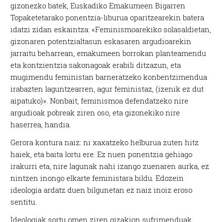
gizonezko batek, Euskadiko Emakumeen Bigarren
Topaketetarako ponentzia-liburua oparitzearekin batera
idatzi zidan eskaintza: «Feminismoarekiko solasaldietan,
gizonaren potentzialtasun eskasaren argudioarekin
jarraitu beharrean, emakumeen borrokan planteamendu
eta kontzientzia sakonagoak erabili ditzazun, eta
mugimendu feministan barneratzeko konbentzimendua
irabazten laguntzearren, agur feministaz, (izenik ez dut
aipatuko)». Nonbait, feminismoa defendatzeko nire
argudioak pobreak ziren oso, eta gizonekiko nire
haserrea, handia.
Gerora kontura naiz: ni xaxatzeko helburua zuten hitz
haiek, eta baita lortu ere. Ez nuen ponentzia gehiago
irakurri eta, nire lagunak nahi izango zuenaren aurka, ez
nintzen inongo elkarte feministara bildu. Edozein
ideologia ardatz duen bilgunetan ez naiz inoiz eroso
sentitu.
Ideologiak sortu omen ziren gizakion sufrimenduak