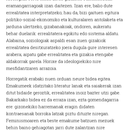
eramangarriagoak izan daitezen. Izan ere, balio dute
errealitatea interpretatzeko; hau da, bizi gaituen egitura
politiko-sozial-ekonomiko eta kulturalaren antolaketa eta
jarduna ulertzeko, gizabanakoak, ondoren, aukeratu
behar duelarik: errealitatera egokitu edo sistema aldatu.
Alabaina, soziologiak aspaldi esan zuen gizakiok
errealitatea desitxuratzeko joera dugula gure interesen
arabera; aipatu gabe errealitatea eta gizakia etengabe
aldakorrak garela. Horixe da ideologiekiko nire
mesfidantzaren arrazoia.
Horregatik erabaki nuen orduan neure bidea egitea.
Emakumeek idatzitako literatur lanak eta saiakerak izan
ditut bidaide geroztik, errealitatea inoiz bazter utzi gabe.
Bakarkako bidea ez da erraza izan, ezta gomendagarria
ere: gizonekiko harremanak eragin didaten
kontraesanak borroka latzak piztu dituzte niregan.
Feminismoaren eta beste emakume batzuen mezuek
behin baino gehiagotan jarri dute zalantzan nire