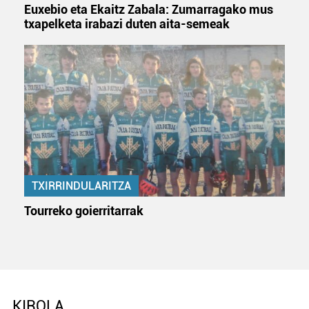
Euxebio eta Ekaitz Zabala: Zumarragako mus
txapelketa irabazi duten aita-semeak
TXIRRINDULARITZA
Tourreko goierritarrak
KIROLA