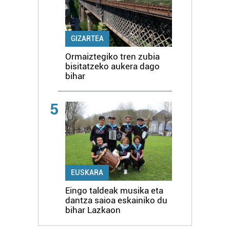
GIZARTEA
Ormaiztegiko tren zubia
bisitatzeko aukera dago
bihar
5
EUSKARA
Eingo taldeak musika eta
dantza saioa eskainiko du
bihar Lazkaon