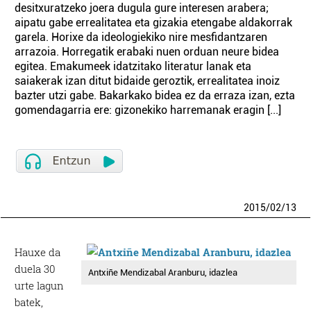
desitxuratzeko joera dugula gure interesen arabera;
aipatu gabe errealitatea eta gizakia etengabe aldakorrak
garela. Horixe da ideologiekiko nire mesfidantzaren
arrazoia. Horregatik erabaki nuen orduan neure bidea
egitea. Emakumeek idatzitako literatur lanak eta
saiakerak izan ditut bidaide geroztik, errealitatea inoiz
bazter utzi gabe. Bakarkako bidea ez da erraza izan, ezta
gomendagarria ere: gizonekiko harremanak eragin [...]
2015
/
02
/
13
Hauxe da
duela 30
Antxiñe Mendizabal Aranburu, idazlea
urte lagun
batek,