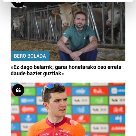
Find out more about how your personal data is processed
and set your preferences in the
details section
.
Guk eta gure bazkideek zure datu pertsonalak
prozesatzen ditugu, zure IP zenbakia, besteak beste,
teknologia erabiliz, cookieak adibidez, iragarki eta eduki
pertsonalizatuak eskaintzeko, iragarkiak eta edukia
BERO BOLADA
neurtzeko, jendeari buruzko informazioa biltzeko eta
produktuak garatzeko. Zure datuak nork eta zertarako
«Ez dago belarrik; garai honetarako oso erreta
erabiltzen dituen hauta dezakezu.
daude bazter guztiak»
Bazkide batzuek ez dizute baimenik eskatzen, eta beren
interes komertzial legitimoetan babesten dira. Ikusi gure
bazkideen zerrenda, beren ustez zein helburutarako
duten interes legitimoa eta horren aurka nola egin
dezakezun ikusteko.
Lortu zure datu pertsonalak prozesatzeko moduari