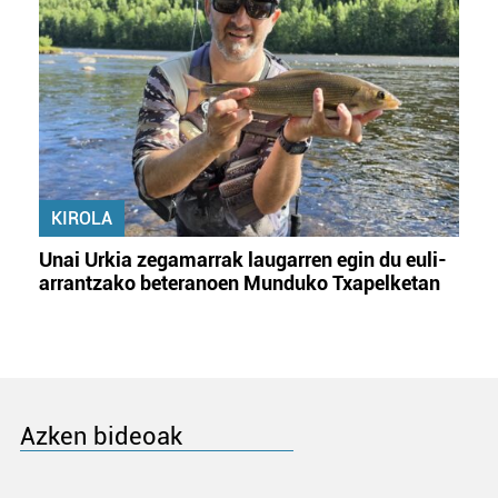
KIROLA
Unai Urkia zegamarrak laugarren egin du euli-
arrantzako beteranoen Munduko Txapelketan
Azken bideoak