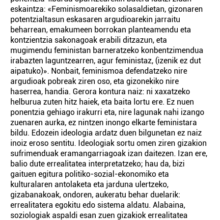
eskaintza: «Feminismoarekiko solasaldietan, gizonaren
potentzialtasun eskasaren argudioarekin jarraitu
beharrean, emakumeen borrokan planteamendu eta
kontzientzia sakonagoak erabili ditzazun, eta
mugimendu feministan barneratzeko konbentzimendua
irabazten laguntzearren, agur feministaz, (izenik ez dut
aipatuko)». Nonbait, feminismoa defendatzeko nire
argudioak pobreak ziren oso, eta gizonekiko nire
haserrea, handia. Gerora kontura naiz: ni xaxatzeko
helburua zuten hitz haiek, eta baita lortu ere. Ez nuen
ponentzia gehiago irakurri eta, nire lagunak nahi izango
zuenaren aurka, ez nintzen inongo elkarte feministara
bildu. Edozein ideologia ardatz duen bilgunetan ez naiz
inoiz eroso sentitu. Ideologiak sortu omen ziren gizakion
sufrimenduak eramangarriagoak izan daitezen. Izan ere,
balio dute errealitatea interpretatzeko; hau da, bizi
gaituen egitura politiko-sozial-ekonomiko eta
kulturalaren antolaketa eta jarduna ulertzeko,
gizabanakoak, ondoren, aukeratu behar duelarik:
errealitatera egokitu edo sistema aldatu. Alabaina,
soziologiak aspaldi esan zuen gizakiok errealitatea