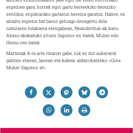
espeziea gara; horrek egin gaitu besteekiko bereziko
sentikor, enpatiarako gaitasun berezia garatuz. Halere, ez
ahaztu espezie bat baino gehiago desagertu dela
naturaren bilakaera etengabean, Neanderthal-ak kasu.
Akaso akabatuko zituen Sapiens-en batek, Mulier edo
Homo-ren batek.
Martxoak 8-ra arte itxaron gabe, nik ez dut aukerarik
galtzen etxean, lanean eta kalean aldarrikatzeko: «Gora
Mulier Sapiens-a!».