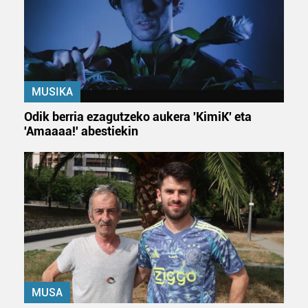
MUSIKA
Odik berria ezagutzeko aukera 'KimiK' eta
'Amaaaa!' abestiekin
MUSA