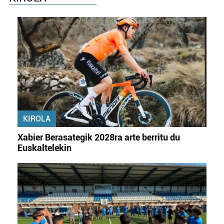
KIROLA
Xabier Berasategik 2028ra arte berritu du
Euskaltelekin