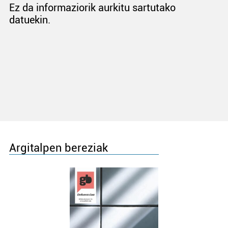
Ez da informaziorik aurkitu sartutako
datuekin.
Argitalpen bereziak