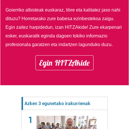
Goierriko albisteak euskaraz, libre eta kalitatez jaso nahi
dituzu?
Horretarako zure babesa ezinbestekoa zaigu.
Egin zaitez harpidedun, izan HITZAkide!
Zure ekarpenari
esker, euskaratik eginda dagoen tokiko informazio
profesionala garatzen eta indartzen lagunduko duzu.
Egin HITZAkide
Azken 3 egunetako irakurrienak
1