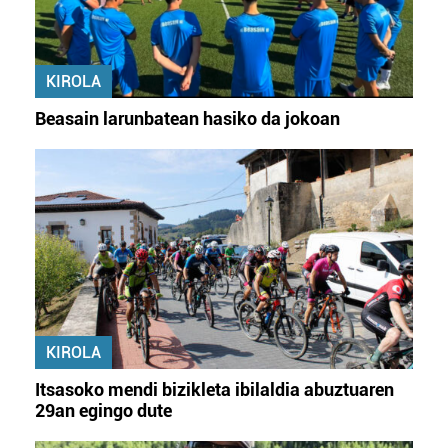
KIROLA
Beasain larunbatean hasiko da jokoan
KIROLA
Itsasoko mendi bizikleta ibilaldia abuztuaren
29an egingo dute