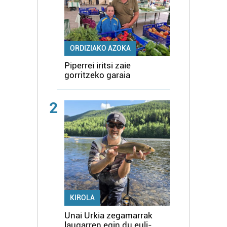
ORDIZIAKO AZOKA
Piperrei iritsi zaie
gorritzeko garaia
2
KIROLA
Unai Urkia zegamarrak
laugarren egin du euli-