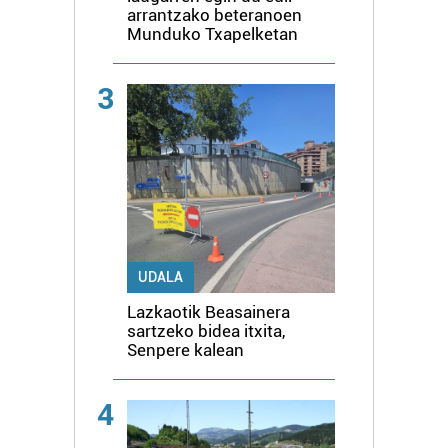
arrantzako beteranoen
Munduko Txapelketan
3
UDALA
Lazkaotik Beasainera
sartzeko bidea itxita,
Senpere kalean
4