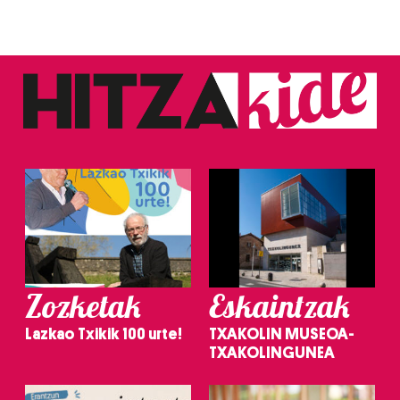
Zozketak
Eskaintzak
Lazkao Txikik 100 urte!
TXAKOLIN MUSEOA-
TXAKOLINGUNEA