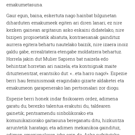
emakumetasuna.
Gaur egun, baina, eskertuta nago hainbat bilgunetan
diharduten emakumeek egiten ari diren lanari; ez nire
kezken gainean argitasun asko eskaini didatelako, nire
bizipen propioetatik abiatuta, kontraesanak gaindituz
aurrera egitera behartu nautelako baizik, nire izaera inoiz
galdu gabe, errealitatera etengabe moldatzera behartuz.
Horrela jakin dut Mulier Sapiens bat naizela edo
behintzat horretan ari naizela; eta kontsignak maite
dituztenentzat, erantsiko dut: «…eta harro nago!». Espezie
berri hau feminismoak eragindako gizarte aldaketei eta
emakumeon garapenerako lan pertsonalari zor diogu.
Espezie berri honek indar fisikoaren ordez, adimena
garatu du; berezko talentua erakutsi du, taldearen
gainetik; pentsamendu sinbolikorako eta
komunikaziorako gaitasuna bereganatu ditu, hizkuntza
arruntetik haratago; eta adimen mekanikoa gaindituz,
adimen emozionalaren jabe egin da. Asko sufritutako