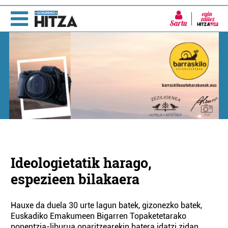
Sartu
Ideologietatik harago,
espezieen bilakaera
Hauxe da duela 30 urte lagun batek, gizonezko batek,
Euskadiko Emakumeen Bigarren Topaketetarako
ponentzia-liburua oparitzearekin batera idatzi zidan