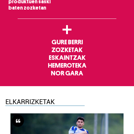
produktuen saski
baten zozketan
+
GURE BERRI
ZOZKETAK
ESKAINTZAK
HEMEROTEKA
NOR GARA
ELKARRIZKETAK