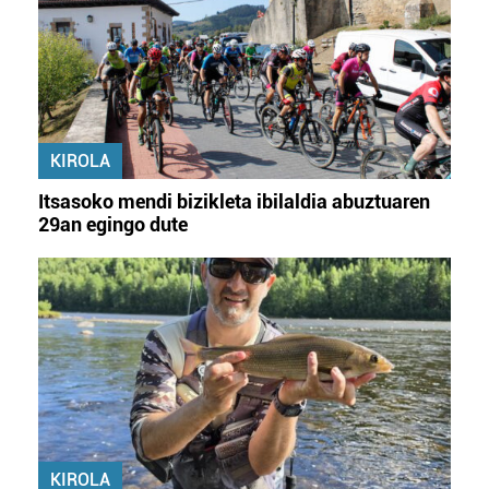
KIROLA
Itsasoko mendi bizikleta ibilaldia abuztuaren
29an egingo dute
KIROLA