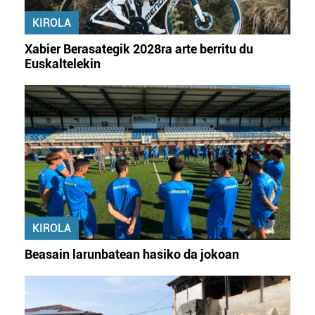
KIROLA
Xabier Berasategik 2028ra arte berritu du
Euskaltelekin
KIROLA
Beasain larunbatean hasiko da jokoan