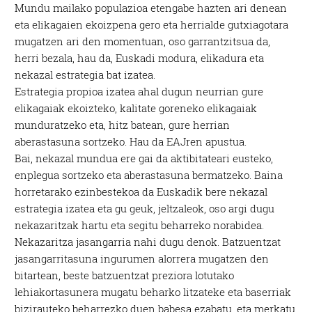
Mundu mailako populazioa etengabe hazten ari denean
eta elikagaien ekoizpena gero eta herrialde gutxiagotara
mugatzen ari den momentuan, oso garrantzitsua da,
herri bezala, hau da, Euskadi modura, elikadura eta
nekazal estrategia bat izatea.
Estrategia propioa izatea ahal dugun neurrian gure
elikagaiak ekoizteko, kalitate goreneko elikagaiak
munduratzeko eta, hitz batean, gure herrian
aberastasuna sortzeko. Hau da EAJren apustua.
Bai, nekazal mundua ere gai da aktibitateari eusteko,
enplegua sortzeko eta aberastasuna bermatzeko. Baina
horretarako ezinbestekoa da Euskadik bere nekazal
estrategia izatea eta gu geuk, jeltzaleok, oso argi dugu
nekazaritzak hartu eta segitu beharreko norabidea.
Nekazaritza jasangarria nahi dugu denok. Batzuentzat
jasangarritasuna ingurumen alorrera mugatzen den
bitartean, beste batzuentzat preziora lotutako
lehiakortasunera mugatu beharko litzateke eta baserriak
bizirauteko beharrezko duen babesa ezabatu, eta merkatu