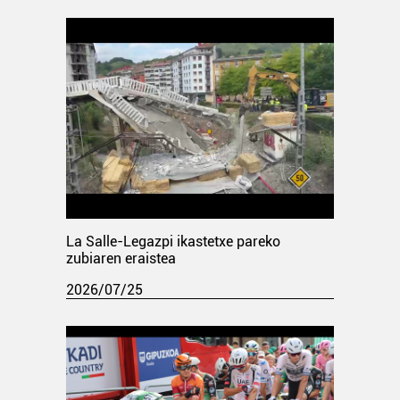
La Salle-Legazpi ikastetxe pareko
zubiaren eraistea
2026/07/25