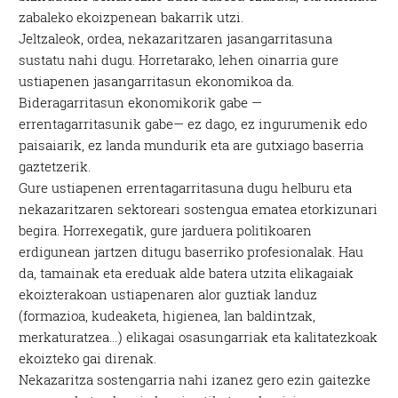
zabaleko ekoizpenean bakarrik utzi.
Jeltzaleok, ordea, nekazaritzaren jasangarritasuna
sustatu nahi dugu. Horretarako, lehen oinarria gure
ustiapenen jasangarritasun ekonomikoa da.
Bideragarritasun ekonomikorik gabe —
errentagarritasunik gabe— ez dago, ez ingurumenik edo
paisaiarik, ez landa mundurik eta are gutxiago baserria
gaztetzerik.
Gure ustiapenen errentagarritasuna dugu helburu eta
nekazaritzaren sektoreari sostengua ematea etorkizunari
begira. Horrexegatik, gure jarduera politikoaren
erdigunean jartzen ditugu baserriko profesionalak. Hau
da, tamainak eta ereduak alde batera utzita elikagaiak
ekoizterakoan ustiapenaren alor guztiak landuz
(formazioa, kudeaketa, higienea, lan baldintzak,
merkaturatzea…) elikagai osasungarriak eta kalitatezkoak
ekoizteko gai direnak.
Nekazaritza sostengarria nahi izanez gero ezin gaitezke