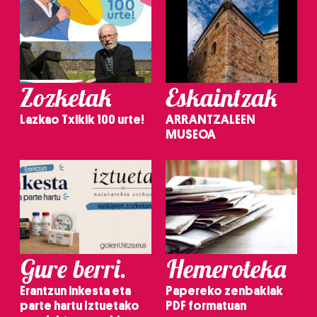
Zozketak
Eskaintzak
Lazkao Txikik 100 urte!
ARRANTZALEEN
MUSEOA
Gure berri.
Hemeroteka
Erantzun inkesta eta
Papereko zenbakiak
parte hartu Iztuetako
PDF formatuan