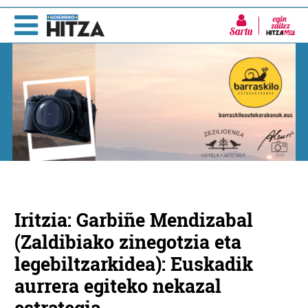
Sartu
Iritzia: Garbiñe Mendizabal
(Zaldibiako zinegotzia eta
legebiltzarkidea): Euskadik
aurrera egiteko nekazal
estrategia