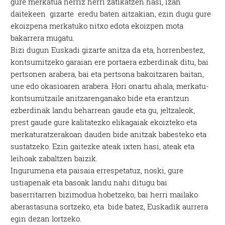
gure merkatua herriz herri zatikatzen hasi, izan
daitekeen gizarte eredu baten aitzakian, ezin dugu gure
ekoizpena merkatuko nitxo edota ekoizpen mota
bakarrera mugatu.
Bizi dugun Euskadi gizarte anitza da eta, horrenbestez,
kontsumitzeko garaian ere portaera ezberdinak ditu, bai
pertsonen arabera, bai eta pertsona bakoitzaren baitan,
une edo okasioaren arabera. Hori onartu ahala, merkatu-
kontsumitzaile anitzarenganako bide eta erantzun
ezberdinak landu beharrean gaude eta gu, jeltzaleok,
prest gaude gure kalitatezko elikagaiak ekoizteko eta
merkaturatzerakoan dauden bide anitzak babesteko eta
sustatzeko. Ezin gaitezke ateak ixten hasi, ateak eta
leihoak zabaltzen baizik.
Ingurumena eta paisaia errespetatuz, noski, gure
ustiapenak eta basoak landu nahi ditugu bai
baserritarren bizimodua hobetzeko, bai herri mailako
aberastasuna sortzeko, eta bide batez, Euskadik aurrera
egin dezan lortzeko.