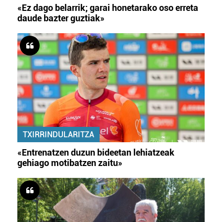
«Ez dago belarrik; garai honetarako oso erreta
daude bazter guztiak»
TXIRRINDULARITZA
«Entrenatzen duzun bideetan lehiatzeak
gehiago motibatzen zaitu»