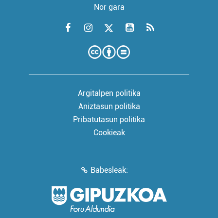
Nor gara
Argitalpen politika
Aniztasun politika
Pribatutasun politika
Cookieak
Babesleak: