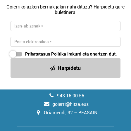
Goierriko azken berriak jakin nahi dituzu? Harpidetu gure
buletinera!
Pribatutasun Politika
irakurri eta onartzen dut.
Harpidetu
943 16 00 56
goierri@hitza.eus
Oriamendi, 32 – BEASAIN