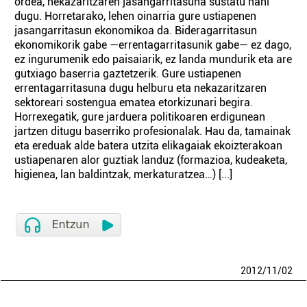
ordea, nekazaritzaren jasangarritasuna sustatu nahi
dugu. Horretarako, lehen oinarria gure ustiapenen
jasangarritasun ekonomikoa da. Bideragarritasun
ekonomikorik gabe —errentagarritasunik gabe— ez dago,
ez ingurumenik edo paisaiarik, ez landa mundurik eta are
gutxiago baserria gaztetzerik. Gure ustiapenen
errentagarritasuna dugu helburu eta nekazaritzaren
sektoreari sostengua ematea etorkizunari begira.
Horrexegatik, gure jarduera politikoaren erdigunean
jartzen ditugu baserriko profesionalak. Hau da, tamainak
eta ereduak alde batera utzita elikagaiak ekoizterakoan
ustiapenaren alor guztiak landuz (formazioa, kudeaketa,
higienea, lan baldintzak, merkaturatzea…) [...]
2012
/
11
/
02