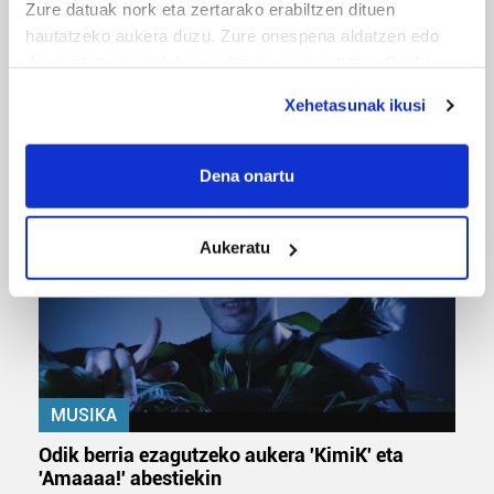
Zure datuak nork eta zertarako erabiltzen dituen
hautatzeko aukera duzu. Zure onespena aldatzen edo
deuseztatzen ahal duzu edozein momentutan, Cookie
deklaraziotik edo Privacy triggerean klikatuz.
Xehetasunak ikusi
URBIAKO FESTA
If you allow, we would also like to:
Urbiako zelaiak erromeria leku
Collect information about your geographical
Dena onartu
location which can be accurate to within several
meters
Aukeratu
Identify your device by actively scanning it for
specific characteristics (fingerprinting)
Find out more about how your personal data is processed
and set your preferences in the
details section
.
Guk eta gure bazkideek zure datu pertsonalak
MUSIKA
prozesatzen ditugu, zure IP zenbakia, besteak beste,
teknologia erabiliz, cookieak adibidez, iragarki eta eduki
Odik berria ezagutzeko aukera 'KimiK' eta
pertsonalizatuak eskaintzeko, iragarkiak eta edukia
'Amaaaa!' abestiekin
neurtzeko, jendeari buruzko informazioa biltzeko eta