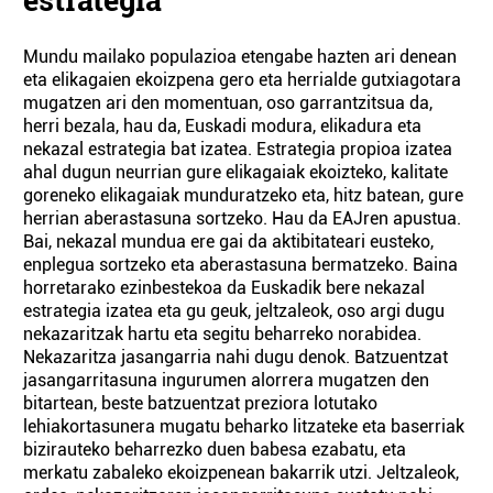
Mundu mailako populazioa etengabe hazten ari denean
eta elikagaien ekoizpena gero eta herrialde gutxiagotara
mugatzen ari den momentuan, oso garrantzitsua da,
herri bezala, hau da, Euskadi modura, elikadura eta
nekazal estrategia bat izatea. Estrategia propioa izatea
ahal dugun neurrian gure elikagaiak ekoizteko, kalitate
goreneko elikagaiak munduratzeko eta, hitz batean, gure
herrian aberastasuna sortzeko. Hau da EAJren apustua.
Bai, nekazal mundua ere gai da aktibitateari eusteko,
enplegua sortzeko eta aberastasuna bermatzeko. Baina
horretarako ezinbestekoa da Euskadik bere nekazal
estrategia izatea eta gu geuk, jeltzaleok, oso argi dugu
nekazaritzak hartu eta segitu beharreko norabidea.
Nekazaritza jasangarria nahi dugu denok. Batzuentzat
jasangarritasuna ingurumen alorrera mugatzen den
bitartean, beste batzuentzat preziora lotutako
lehiakortasunera mugatu beharko litzateke eta baserriak
bizirauteko beharrezko duen babesa ezabatu, eta
merkatu zabaleko ekoizpenean bakarrik utzi. Jeltzaleok,