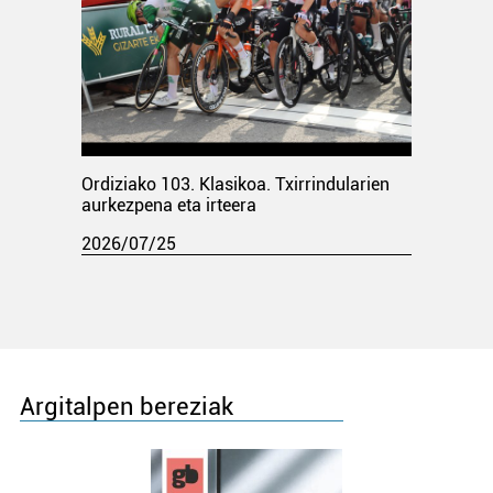
Ordiziako 103. Klasikoa. Txirrindularien
aurkezpena eta irteera
2026/07/25
Argitalpen bereziak