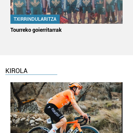
erabiltzeko baimen esplizitua ematen diguzu.
Gehiago
irakurri
TXIRRINDULARITZA
Tourreko goierritarrak
KIROLA