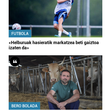
FUTBOLA
«Helburuak hasieratik markatzea beti gaiztoa
izaten da»
BERO BOLADA