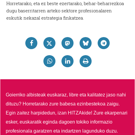
Horretarako, eta ez beste ezertarako, behar-beharrezkoa
dugu baserritarren arteko sektore profesionalaren
eskutik nekazal estrategia finkatzea.
Goierriko albisteak euskaraz, libre eta kalitatez jaso nahi
dituzu?
Horretarako zure babesa ezinbestekoa zaigu.
Egin zaitez harpidedun, izan HITZAkide!
Zure ekarpenari
esker, euskaratik eginda dagoen tokiko informazio
profesionala garatzen eta indartzen lagunduko duzu.