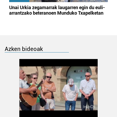
Unai Urkia zegamarrak laugarren egin du euli-
arrantzako beteranoen Munduko Txapelketan
Azken bideoak