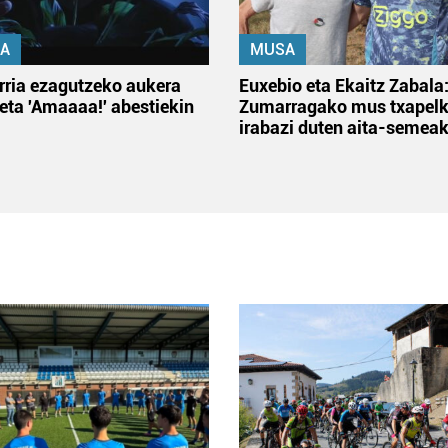
A
MUSA
rria ezagutzeko aukera
Euxebio eta Ekaitz Zabala
 eta 'Amaaaa!' abestiekin
Zumarragako mus txapelk
irabazi duten aita-semea