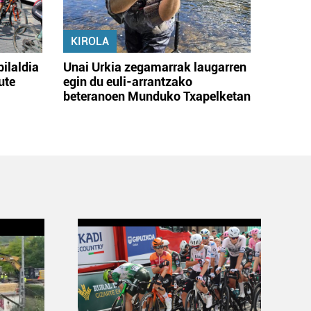
KIROLA
bilaldia
Unai Urkia zegamarrak laugarren
ute
egin du euli-arrantzako
beteranoen Munduko Txapelketan