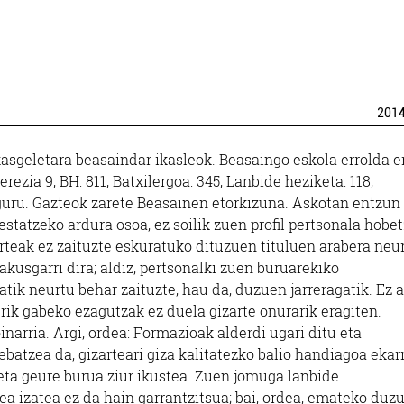
201
ikasgeletara beasaindar ikasleok. Beasaingo eskola errolda e
rezia 9, BH: 811, Batxilergoa: 345, Lanbide heziketa: 118,
guru. Gazteok zarete Beasainen etorkizuna. Askotan entzun
statzeko ardura osoa, ez soilik zuen profil pertsonala hobet
arteak ez zaituzte eskuratuko dituzuen tituluen arabera neu
akusgarri dira; aldiz, pertsonalki zuen buruarekiko
ik neurtu behar zaituzte, hau da, duzuen jarreragatik. Ez 
erik gabeko ezagutzak ez duela gizarte onurarik eragiten.
narria. Argi, ordea: Formazioak alderdi ugari ditu eta
ebatzea da, gizarteari giza kalitatezko balio handiagoa ekarr
ta geure burua ziur ikustea. Zuen jomuga lanbide
ea izatea ez da hain garrantzitsua; bai, ordea, emateko duz