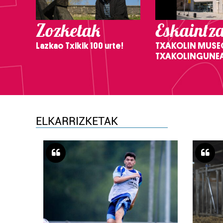
Zozketak
Eskaintz
Lazkao Txikik 100 urte!
TXAKOLIN MUSE
TXAKOLINGUNE
ELKARRIZKETAK