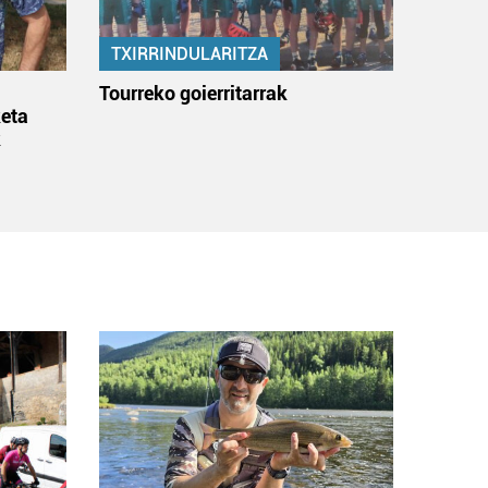
TXIRRINDULARITZA
:
Tourreko goierritarrak
eta
k