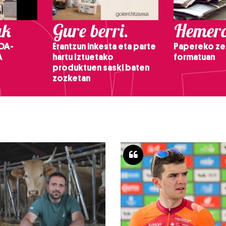
ak
Gure berri.
Hemero
OA-
Erantzun inkesta eta parte
Papereko ze
A
hartu Iztuetako
formatuan
produktuen saski baten
zozketan