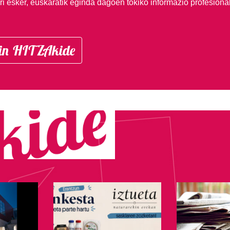
i esker, euskaratik eginda dagoen tokiko informazio profesiona
in HITZAkide