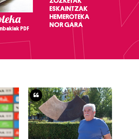
ZOZKETAK
ESKAINTZAK
teka
HEMEROTEKA
NOR GARA
nbakiak PDF