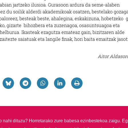
 abian jartzeko ilusioa. Gurasoon ardura da seme-alaben
 ez du soilik alderdi akademikoak osatzen, bestelako gozaga
 baloreez, besteak beste, ahalegina, eskakizuna, hobetzeko 
eko, gizarte bihozbera eta zuzenagoa, osasuntsuagoa eta
helburua. Ikasteak ezagutza emateaz gain, bizitzaren alde
zaitezte saiatuak eta langile finak, hori baita emaitzak jaso
Aitor Aldasor
so nahi dituzu?
Horretarako zure babesa ezinbestekoa zaigu. Eg