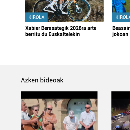
KIROLA
KIROL
Xabier Berasategik 2028ra arte
Beasain
berritu du Euskaltelekin
jokoan
Azken bideoak