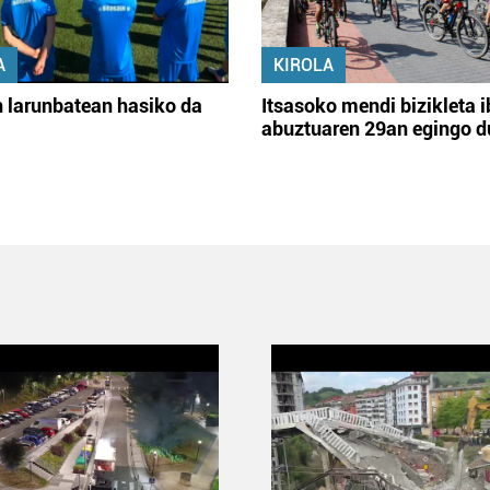
A
KIROLA
 larunbatean hasiko da
Itsasoko mendi bizikleta i
abuztuaren 29an egingo d