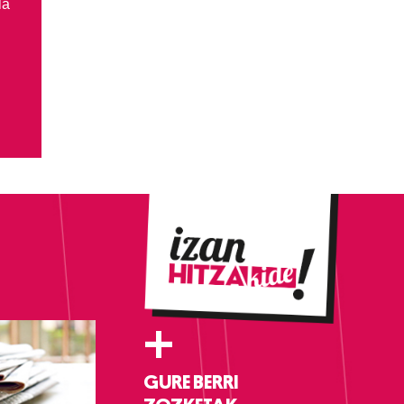
la
+
GURE BERRI