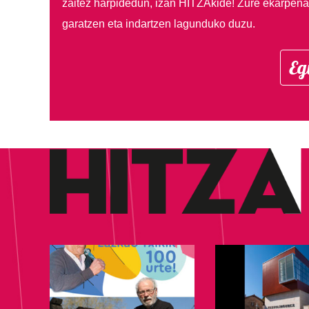
zaitez harpidedun, izan HITZAkide!
Zure ekarpenar
garatzen eta indartzen lagunduko duzu.
Eg