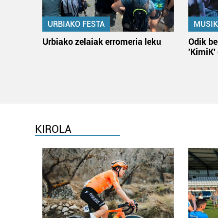
URBIAKO FESTA
MUSIK
Urbiako zelaiak erromeria leku
Odik be
'KimiK'
KIROLA