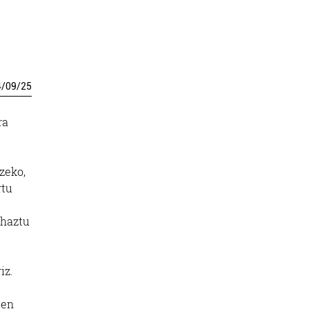
4
/
09
/
25
ra
zeko,
rtu
ahaztu
iz.
uen