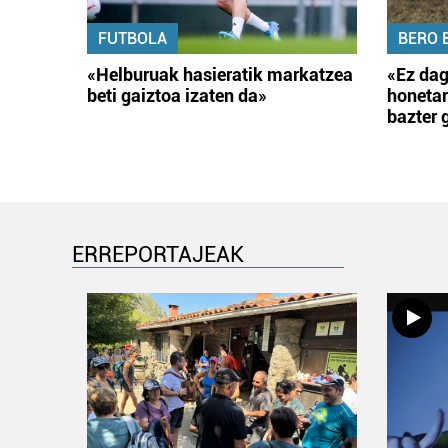
FUTBOLA
BERO 
«Helburuak hasieratik markatzea
«Ez dag
beti gaiztoa izaten da»
honetar
bazter 
ERREPORTAJEAK