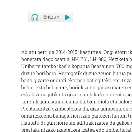
Abiatu berri da 2014-2015 ikasturtea. Ongi etorri 
honetara dago osatua: HH: 761, LH: 980, Heziketa be
Unibertsitateko ikasle kopurua Beasainen: 700 in
duzue hori bera. Horregatik duzue zeuon burua pre
baita gizarte onurari ekarpen bat egiteko ere. Giz
behar, ezta behar ere; horiek zuen gaitasunaren er
eskakizunagatik eta gizartearekiko konpromisoagat
jarrerak gaitasunari gaina hartzen diola eta balor
Prestakuntza ezinbestekoa da, giza garapenaren oi
oinarrizkoena baliagarrien izan gaitezen hartan tr
Hautatu dugun horretan adituak izatea da gakoa e
prestakuntzako ikastetxea izatea edo unibertsitat