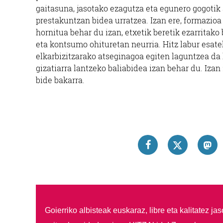
gaitasuna, jasotako ezagutza eta egunero gogotik
prestakuntzan bidea urratzea. Izan ere, formazioa
hornitua behar du izan, etxetik beretik ezarritako
eta kontsumo ohituretan neurria. Hitz labur esat
elkarbizitzarako atseginagoa egiten laguntzea da 
gizatiarra lantzeko baliabidea izan behar du. Izan 
bide bakarra.
Goierriko albisteak euskaraz, libre eta kalitatez ja