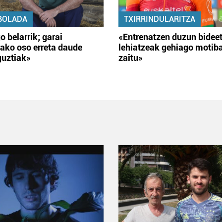
BOLADA
TXIRRINDULARITZA
o belarrik; garai
«Entrenatzen duzun bidee
ako oso erreta daude
lehiatzeak gehiago motib
guztiak»
zaitu»