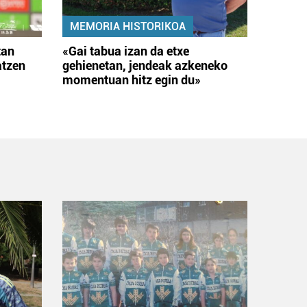
MEMORIA HISTORIKOA
tan
«Gai tabua izan da etxe
atzen
gehienetan, jendeak azkeneko
momentuan hitz egin du»