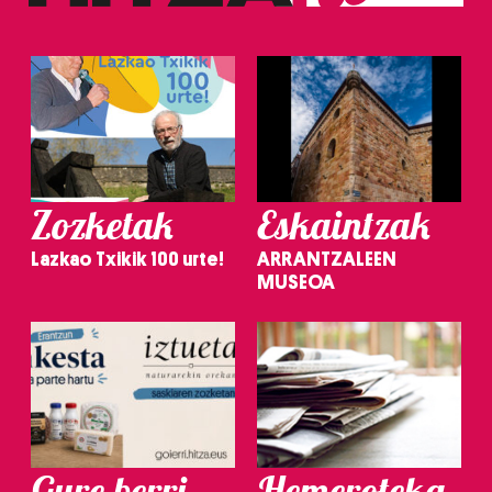
Zozketak
Eskaintzak
Lazkao Txikik 100 urte!
ARRANTZALEEN
MUSEOA
Gure berri.
Hemeroteka