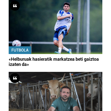
FUTBOLA
«Helburuak hasieratik markatzea beti gaiztoa
izaten da»