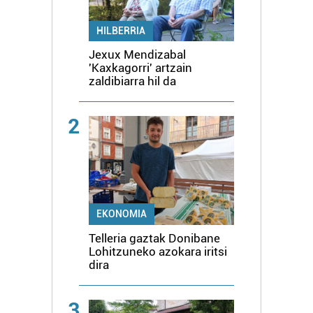
HILBERRIA
Jexux Mendizabal
'Kaxkagorri' artzain
zaldibiarra hil da
2
EKONOMIA
Telleria gaztak Donibane
Lohitzuneko azokara iritsi
dira
3