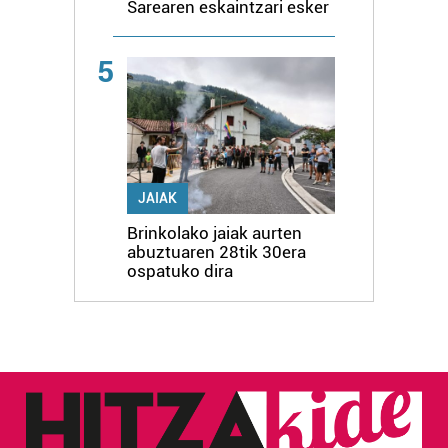
Sarearen eskaintzari esker
5
JAIAK
Brinkolako jaiak aurten
abuztuaren 28tik 30era
ospatuko dira