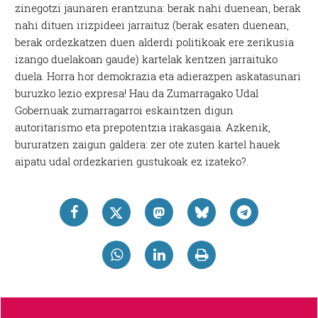
zinegotzi jaunaren erantzuna: berak nahi duenean, berak
nahi dituen irizpideei jarraituz (berak esaten duenean,
berak ordezkatzen duen alderdi politikoak ere zerikusia
izango duelakoan gaude) kartelak kentzen jarraituko
duela. Horra hor demokrazia eta adierazpen askatasunari
buruzko lezio expresa! Hau da Zumarragako Udal
Gobernuak zumarragarroi eskaintzen digun
autoritarismo eta prepotentzia irakasgaia. Azkenik,
bururatzen zaigun galdera: zer ote zuten kartel hauek
aipatu udal ordezkarien gustukoak ez izateko?.