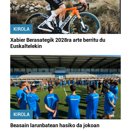
KIROLA
Xabier Berasategik 2028ra arte berritu du
Euskaltelekin
KIROLA
Beasain larunbatean hasiko da jokoan