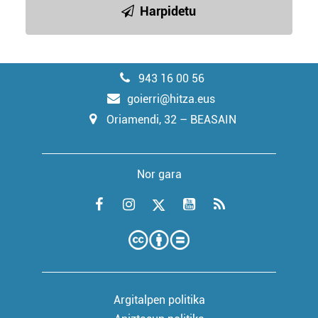
Harpidetu
943 16 00 56
goierri@hitza.eus
Oriamendi, 32 – BEASAIN
Nor gara
Argitalpen politika