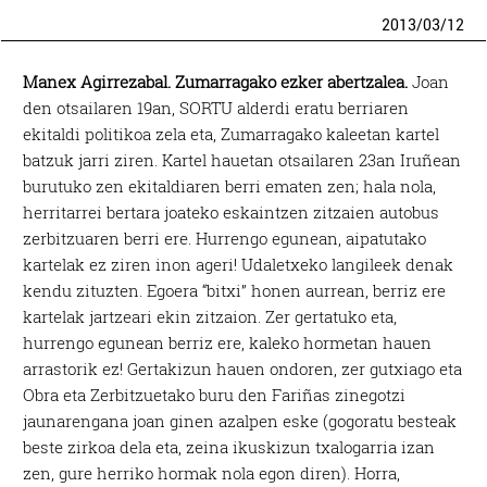
2013
/
03
/
12
Manex Agirrezabal. Zumarragako ezker abertzalea.
Joan
den otsailaren 19an, SORTU alderdi eratu berriaren
ekitaldi politikoa zela eta, Zumarragako kaleetan kartel
batzuk jarri ziren. Kartel hauetan otsailaren 23an Iruñean
burutuko zen ekitaldiaren berri ematen zen; hala nola,
herritarrei bertara joateko eskaintzen zitzaien autobus
zerbitzuaren berri ere. Hurrengo egunean, aipatutako
kartelak ez ziren inon ageri! Udaletxeko langileek denak
kendu zituzten. Egoera “bitxi” honen aurrean, berriz ere
kartelak jartzeari ekin zitzaion. Zer gertatuko eta,
hurrengo egunean berriz ere, kaleko hormetan hauen
arrastorik ez! Gertakizun hauen ondoren, zer gutxiago eta
Obra eta Zerbitzuetako buru den Fariñas zinegotzi
jaunarengana joan ginen azalpen eske (gogoratu besteak
beste zirkoa dela eta, zeina ikuskizun txalogarria izan
zen, gure herriko hormak nola egon diren). Horra,