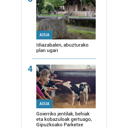
AISIA
Idiazabalen, abuzturako
plan ugari
4
AISIA
Goierriko jentilak, behiak
eta kobazuloak gertuago,
Gipuzkoako Parketxe