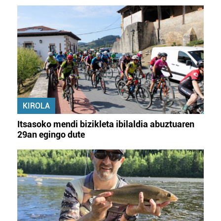
KIROLA
Itsasoko mendi bizikleta ibilaldia abuztuaren
29an egingo dute