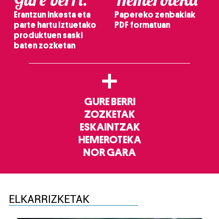
Erantzun inkesta eta
Papereko zenbakiak
parte hartu Iztuetako
PDF formatuan
produktuen saski
baten zozketan
+
GURE BERRI
ZOZKETAK
ESKAINTZAK
HEMEROTEKA
NOR GARA
ELKARRIZKETAK