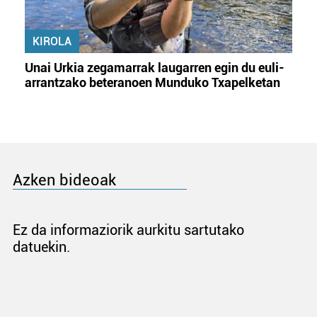
KIROLA
Unai Urkia zegamarrak laugarren egin du euli-
arrantzako beteranoen Munduko Txapelketan
Azken bideoak
Ez da informaziorik aurkitu sartutako
datuekin.