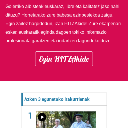
Goierriko albisteak euskaraz, libre eta kalitatez jaso nahi
dituzu?
Horretarako zure babesa ezinbestekoa zaigu.
Egin zaitez harpidedun, izan HITZAkide!
Zure ekarpenari
esker, euskaratik eginda dagoen tokiko informazio
profesionala garatzen eta indartzen lagunduko duzu.
Egin HITZAkide
Azken 3 egunetako irakurrienak
1