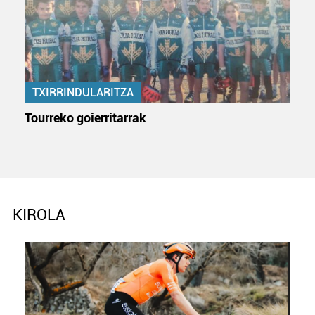
TXIRRINDULARITZA
Tourreko goierritarrak
KIROLA