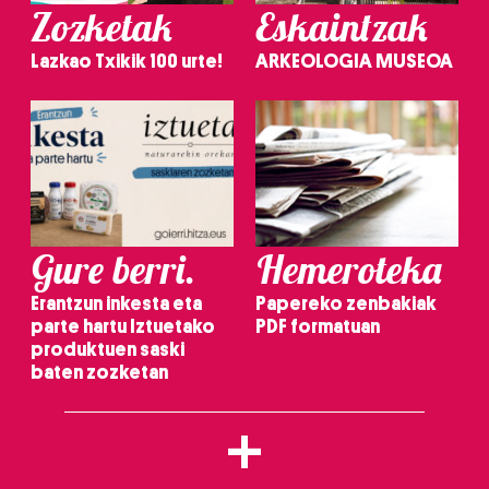
Zozketak
Eskaintzak
Lazkao Txikik 100 urte!
ARKEOLOGIA MUSEOA
Gure berri.
Hemeroteka
Erantzun inkesta eta
Papereko zenbakiak
parte hartu Iztuetako
PDF formatuan
produktuen saski
baten zozketan
+