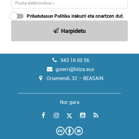
Pribatutasun Politika
irakurri eta onartzen dut.
Harpidetu
943 16 00 56
goierri@hitza.eus
Oriamendi, 32 – BEASAIN
Nor gara