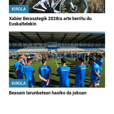
KIROLA
Xabier Berasategik 2028ra arte berritu du
Euskaltelekin
KIROLA
Beasain larunbatean hasiko da jokoan