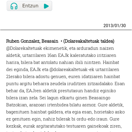
2013
/
01
/
30
Ruben Gonzalez, Beasain • (Dolareakaltetuak taldea)
@Dolarekaltetuak ekimenetik, eta arduradun naizen
aldetik, urtarrilaren 16an EAJk kaleratutako iritziaren
harira, bilera bat antolatu nahian ibili nintzen. Hainbat
dei eginda, EAJk eta @dolareakaltetuak-ek urtarrilaren
21erako bilera adostu genuen, euren idatziaren hainbat
puntu argitu beharra zeudela iruditzen zitzaidalako. Esan
behar da, EAJren aldetik prestutasun handiz eginiko
bilera izan zela. Sei lagun elkartu ginen Beasaingo
Batzokian, arazoari irtenbidea bilatu asmoz. Gure aldetik,
bagenituen hainbat galdera, eta egia esan, horietako asko
ez genituen egin, nahiz bilerak bi ordu-edo iraun. Gure
kezkak, eurak argitaratutako testuaren gainekoak ziren,