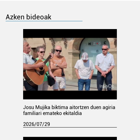
Azken bideoak
Josu Mujika biktima aitortzen duen agiria
familiari emateko ekitaldia
2026/07/29