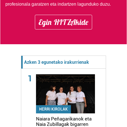
profesionala garatzen eta indartzen lagunduko duzu.
Egin HITZAkide
Azken 3 egunetako irakurrienak
1
HERRI KIROLAK
Naiara Peñagarikanok eta
Naia Zubillagak bigarren