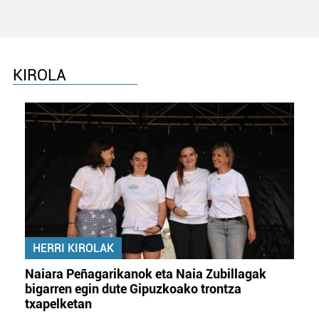
KIROLA
HERRI KIROLAK
Naiara Peñagarikanok eta Naia Zubillagak
bigarren egin dute Gipuzkoako trontza
txapelketan