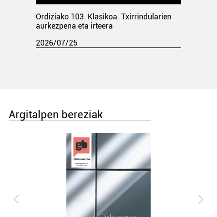
Ordiziako 103. Klasikoa. Txirrindularien
aurkezpena eta irteera
2026/07/25
Argitalpen bereziak