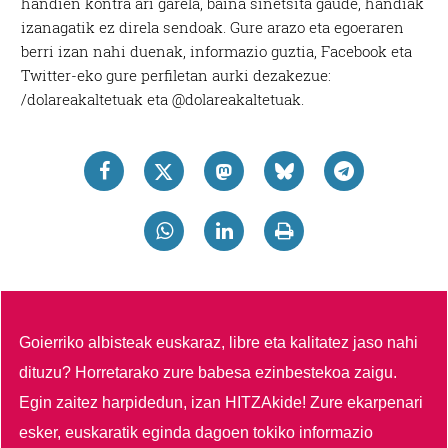
handien kontra ari garela, baina sinetsita gaude, handiak
izanagatik ez direla sendoak. Gure arazo eta egoeraren
berri izan nahi duenak, informazio guztia, Facebook eta
Twitter-eko gure perfiletan aurki dezakezue:
/dolareakaltetuak eta @dolareakaltetuak.
Goierriko albisteak euskaraz, libre eta kalitatez jaso nahi
dituzu?
Horretarako zure babesa ezinbestekoa zaigu.
Egin zaitez harpidedun, izan HITZAkide!
Zure ekarpenari
esker, euskaratik eginda dagoen tokiko informazio