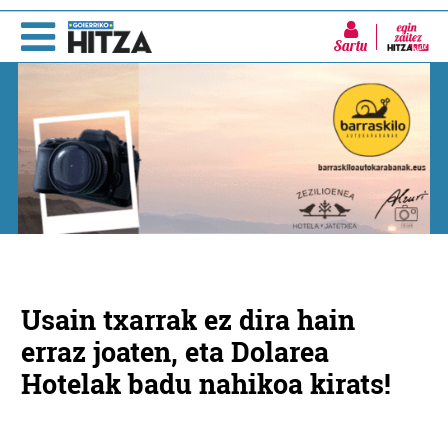
Sartu
Usain txarrak ez dira hain
erraz joaten, eta Dolarea
Hotelak badu nahikoa kirats!