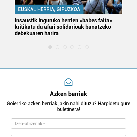
EUSKAL HERRIA, GIPUZKOA
Insaustik inguruko herrien «babes falta»
KA
kritikatu du afari solidarioak banatzeko
du
debekuaren harira
e
Azken berriak
Goierriko azken berriak jakin nahi dituzu? Harpidetu gure
buletinera!