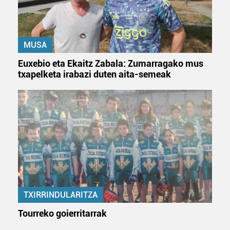
MUSA
Euxebio eta Ekaitz Zabala: Zumarragako mus
txapelketa irabazi duten aita-semeak
TXIRRINDULARITZA
Tourreko goierritarrak