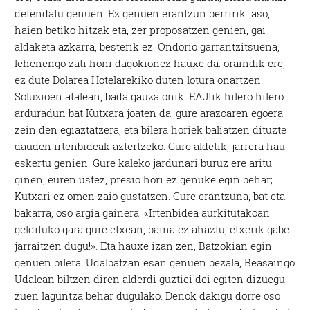
defendatu genuen. Ez genuen erantzun berririk jaso,
haien betiko hitzak eta, zer proposatzen genien, gai
aldaketa azkarra, besterik ez. Ondorio garrantzitsuena,
lehenengo zati honi dagokionez hauxe da: oraindik ere,
ez dute Dolarea Hotelarekiko duten lotura onartzen.
Soluzioen atalean, bada gauza onik. EAJtik hilero hilero
arduradun bat Kutxara joaten da, gure arazoaren egoera
zein den egiaztatzera, eta bilera horiek baliatzen dituzte
dauden irtenbideak aztertzeko. Gure aldetik, jarrera hau
eskertu genien. Gure kaleko jardunari buruz ere aritu
ginen, euren ustez, presio hori ez genuke egin behar;
Kutxari ez omen zaio gustatzen. Gure erantzuna, bat eta
bakarra, oso argia gainera: «Irtenbidea aurkitutakoan
geldituko gara gure etxean, baina ez ahaztu, etxerik gabe
jarraitzen dugu!». Eta hauxe izan zen, Batzokian egin
genuen bilera. Udalbatzan esan genuen bezala, Beasaingo
Udalean biltzen diren alderdi guztiei dei egiten dizuegu,
zuen laguntza behar dugulako. Denok dakigu dorre oso