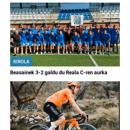
KIROLA
Beasainek 3-2 galdu du Reala C-ren aurka