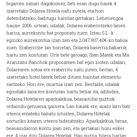
bigarren zatiari dagokionez, beti esan dugu haiek 4
izarretako Dolarea Hotela nahi zutela, eta hori
defendatzeko, baditugu hainbat gertakari. Lehenengoa
hauxe: 2006. urtean, udalak, Dolarea eraberritzeko lanen
harira, aurrekontu bat proposatu zuen. Iztau S.L.-k
eginiko aurrekontua izan zen eta 2.047.807,40€-ko balioa
zuen. Eraberritze-lan horietan, Dolarea baserria bakarrik
hartu zen kontutan. Urte bete geroago, Iban Matek eta Ma
Aranzazu Ranchok proposamen bat egin zioten udalari;
Dolarearen sotoa ere eraberritu nahi zuten, bertan, 4
izarretako hotel batek behar dituen hainbat elementu
sartzeko. Hori ere, onartua izan zen. Bestalde, udalak
egindako lana ere kontutan hartu behar da, adibidez,
Dolarea Hotelaren aparkalekua, beasaindar guztiok
ordaindu genuena, gainera. Lan hauek ere, arazo larri bati
irteera emateko baliatu zituzten; Dolarea Hotelak
sorturiko kearen irteera bideratzeko. Aparkalekua, beraz,
beasaindarron kontu joan zen, eta gertakari honi esker
ere, 4 izar ditu Dolarea Hotelak. Hau guztia, bilera hartan