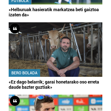
FUTBOLA
«Helburuak hasieratik markatzea beti gaiztoa
izaten da»
BERO BOLADA
«Ez dago belarrik; garai honetarako oso erreta
daude bazter guztiak»