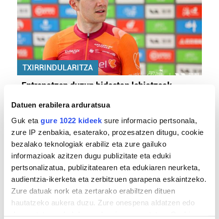
TXIRRINDULARITZA
«Entrenatzen duzun bideetan lehiatzeak
gehiago motibatzen zaitu»
Datuen erabilera arduratsua
Guk eta
gure 1022 kideek
sure informacio pertsonala,
zure IP zenbakia, esaterako, prozesatzen ditugu, cookie
bezalako teknologiak erabiliz eta zure gailuko
informazioak azitzen dugu publizitate eta eduki
pertsonalizatua, publizitatearen eta edukiaren neurketa,
audientzia-ikerketa eta zerbitzuen garapena eskaintzeko.
Zure datuak nork eta zertarako erabiltzen dituen
hautatzeko aukera duzu. Zure onespena aldatzen edo
MEMORIA HISTORIKOA
deuseztatzen ahal duzu edozein momentutan, Cookie