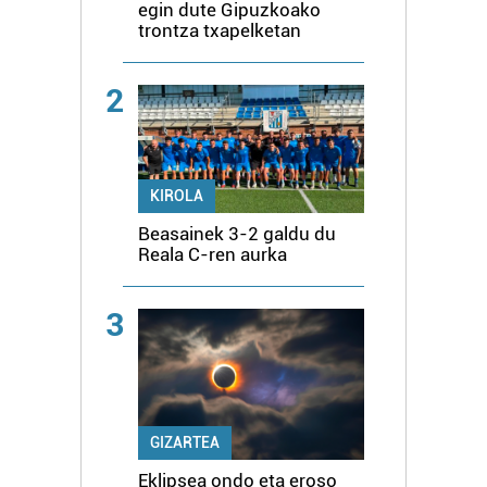
egin dute Gipuzkoako
trontza txapelketan
2
KIROLA
Beasainek 3-2 galdu du
Reala C-ren aurka
3
GIZARTEA
Eklipsea ondo eta eroso