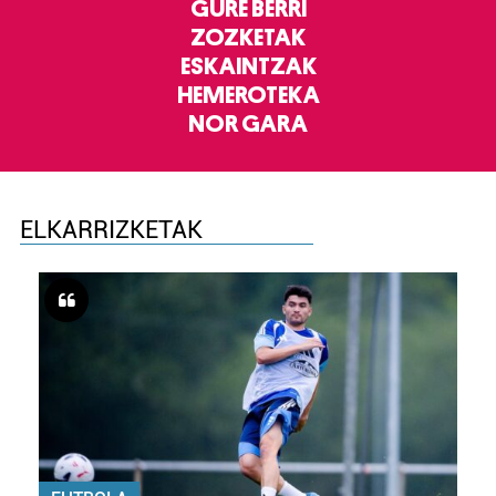
GURE BERRI
ZOZKETAK
ESKAINTZAK
HEMEROTEKA
NOR GARA
ELKARRIZKETAK