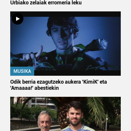
Urbiako zelaiak erromeria leku
Bazkide batzuek ez dizute baimenik eskatzen, eta beren
interes komertzial legitimoetan babesten dira. Ikusi gure
bazkideen zerrenda, beren ustez zein helburutarako
duten interes legitimoa eta horren aurka nola egin
dezakezun ikusteko.
Lortu zure datu pertsonalak prozesatzeko moduari
buruzko informazio gehiago eta ezarri zure lehentasunak
datuen atalean. Edozein unetan alda edo ken dezakezu
MUSIKA
zure baimena Cookieen adierazpenean.
Odik berria ezagutzeko aukera 'KimiK' eta
Webgune honek cookie propioak eta hirugarrenen cookie-
'Amaaaa!' abestiekin
fitxategiak erabiltzen ditu. Zure esperientzia eta
zerbitzuak hobetzeko asmoz, cookie teknologiaz
baliatzen gara. Ohar hau onartuz gero, teknologia hori
erabiltzeko baimen esplizitua ematen diguzu.
Gehiago
irakurri