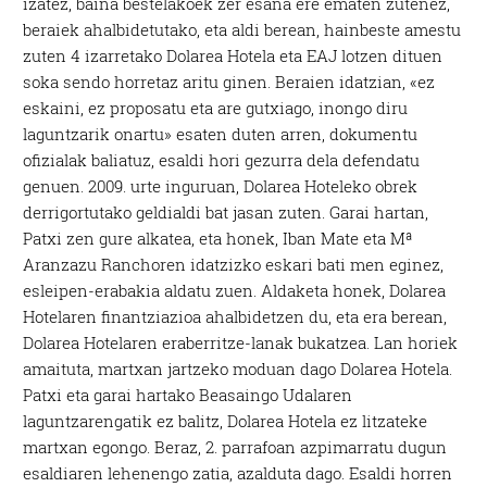
izatez, baina bestelakoek zer esana ere ematen zutenez,
beraiek ahalbidetutako, eta aldi berean, hainbeste amestu
zuten 4 izarretako Dolarea Hotela eta EAJ lotzen dituen
soka sendo horretaz aritu ginen. Beraien idatzian, «ez
eskaini, ez proposatu eta are gutxiago, inongo diru
laguntzarik onartu» esaten duten arren, dokumentu
ofizialak baliatuz, esaldi hori gezurra dela defendatu
genuen. 2009. urte inguruan, Dolarea Hoteleko obrek
derrigortutako geldialdi bat jasan zuten. Garai hartan,
Patxi zen gure alkatea, eta honek, Iban Mate eta Mª
Aranzazu Ranchoren idatzizko eskari bati men eginez,
esleipen-erabakia aldatu zuen. Aldaketa honek, Dolarea
Hotelaren finantziazioa ahalbidetzen du, eta era berean,
Dolarea Hotelaren eraberritze-lanak bukatzea. Lan horiek
amaituta, martxan jartzeko moduan dago Dolarea Hotela.
Patxi eta garai hartako Beasaingo Udalaren
laguntzarengatik ez balitz, Dolarea Hotela ez litzateke
martxan egongo. Beraz, 2. parrafoan azpimarratu dugun
esaldiaren lehenengo zatia, azalduta dago. Esaldi horren