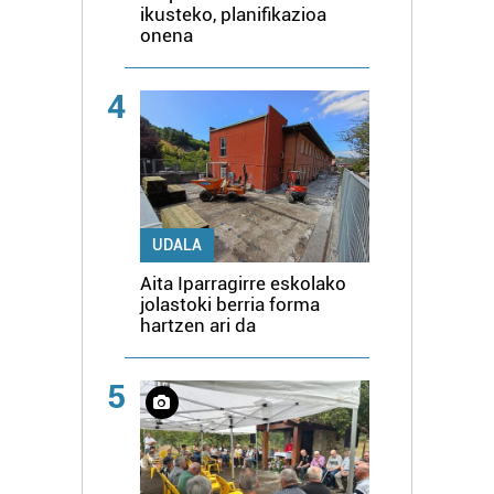
ikusteko, planifikazioa
onena
4
UDALA
Aita Iparragirre eskolako
jolastoki berria forma
hartzen ari da
5