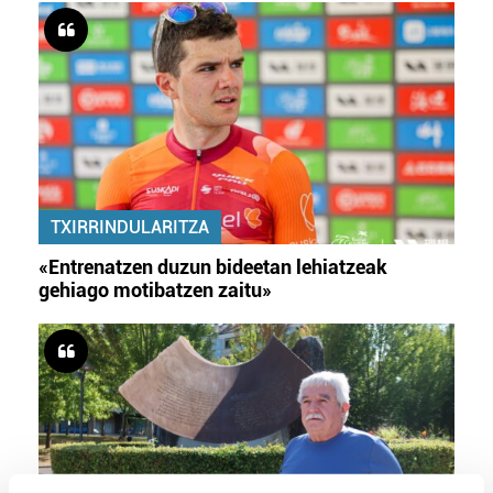
TXIRRINDULARITZA
«Entrenatzen duzun bideetan lehiatzeak
gehiago motibatzen zaitu»