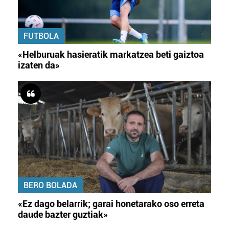
FUTBOLA
«Helburuak hasieratik markatzea beti gaiztoa
izaten da»
BERO BOLADA
«Ez dago belarrik; garai honetarako oso erreta
daude bazter guztiak»