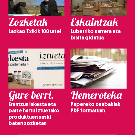
Zozketak
Eskaintzak
Lazkao Txikik 100 urte!
Luberriko sarrera eta
bisita gidatua
Gure berri.
Hemeroteka
Erantzun inkesta eta
Papereko zenbakiak
parte hartu Iztuetako
PDF formatuan
produktuen saski
baten zozketan