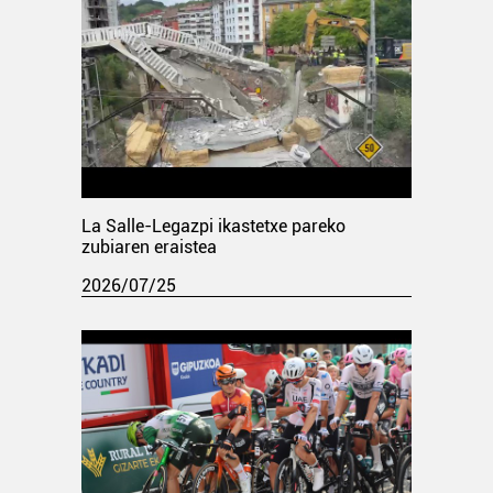
La Salle-Legazpi ikastetxe pareko
zubiaren eraistea
2026/07/25