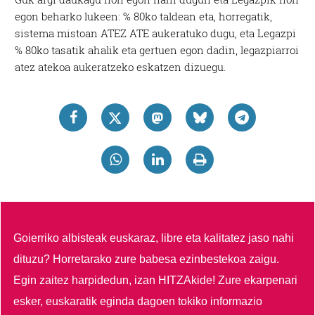
egon beharko lukeen: % 80ko taldean eta, horregatik,
sistema mistoan ATEZ ATE aukeratuko dugu, eta Legazpi
% 80ko tasatik ahalik eta gertuen egon dadin, legazpiarroi
atez atekoa aukeratzeko eskatzen dizuegu.
Goierriko albisteak euskaraz, libre eta kalitatez jaso nahi
dituzu?
Horretarako zure babesa ezinbestekoa zaigu.
Egin zaitez harpidedun, izan HITZAkide!
Zure ekarpenari
esker, euskaratik eginda dagoen tokiko informazio