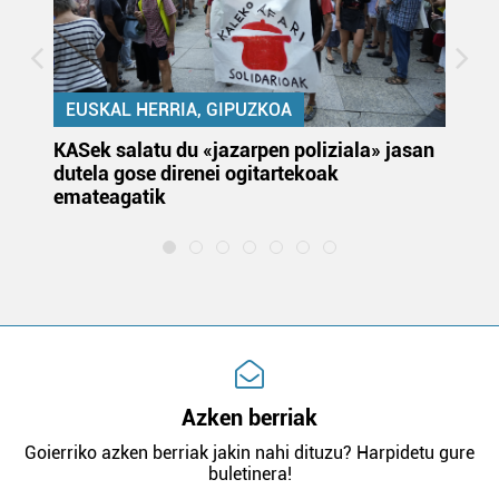
EUSKAL HERRIA, GIPUZKOA
KASek salatu du «jazarpen poliziala» jasan
Pa
dutela gose direnei ogitartekoak
da
emateagatik
«s
Azken berriak
Goierriko azken berriak jakin nahi dituzu? Harpidetu gure
buletinera!