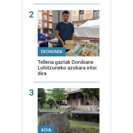
2
EKONOMIA
Telleria gaztak Donibane
Lohitzuneko azokara iritsi
dira
3
AISIA