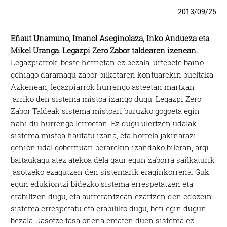
2013
/
09
/
25
Eñaut Unamuno, Imanol Aseginolaza, Inko Andueza eta
Mikel Uranga. Legazpi Zero Zabor taldearen izenean.
Legazpiarrok, beste herrietan ez bezala, urtebete baino
gehiago daramagu zabor bilketaren kontuarekin bueltaka.
Azkenean, legazpiarrok hurrengo asteetan martxan
jarriko den sistema mistoa izango dugu. Legazpi Zero
Zabor Taldeak sistema mistoari buruzko gogoeta egin
nahi du hurrengo lerroetan. Ez dugu ulertzen udalak
sistema mistoa hautatu izana, eta horrela jakinarazi
genion udal gobernuari berarekin izandako bileran, argi
baitaukagu atez atekoa dela gaur egun zaborra sailkaturik
jasotzeko ezagutzen den sistemarik eraginkorrena. Guk
egun edukiontzi bidezko sistema errespetatzen eta
erabiltzen dugu, eta aurrerantzean ezartzen den edozein
sistema errespetatu eta erabiliko dugu, beti egin dugun
bezala. Jasotze tasa onena ematen duen sistema ez