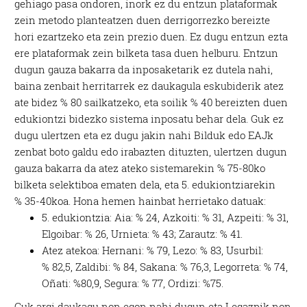
gehiago pasa ondoren, inork ez du entzun plataformak
zein metodo planteatzen duen derrigorrezko bereizte
hori ezartzeko eta zein prezio duen. Ez dugu entzun ezta
ere plataformak zein bilketa tasa duen helburu. Entzun
dugun gauza bakarra da inposaketarik ez dutela nahi,
baina zenbait herritarrek ez daukagula eskubiderik atez
ate bidez % 80 sailkatzeko, eta soilik % 40 bereizten duen
edukiontzi bidezko sistema inposatu behar dela. Guk ez
dugu ulertzen eta ez dugu jakin nahi Bilduk edo EAJk
zenbat boto galdu edo irabazten dituzten, ulertzen dugun
gauza bakarra da atez ateko sistemarekin % 75-80ko
bilketa selektiboa ematen dela, eta 5. edukiontziarekin
% 35-40koa. Hona hemen hainbat herrietako datuak:
5. edukiontzia: Aia: % 24, Azkoiti: % 31, Azpeiti: % 31,
Elgoibar: % 26, Urnieta: % 43; Zarautz: % 41.
Atez atekoa: Hernani: % 79, Lezo: % 83, Usurbil:
% 82,5, Zaldibi: % 84, Sakana: % 76,3, Legorreta: % 74,
Oñati: %80,9, Segura: % 77, Ordizi: %75.
Guk argi daukagu non egon nahi dugun eta Legazpik non