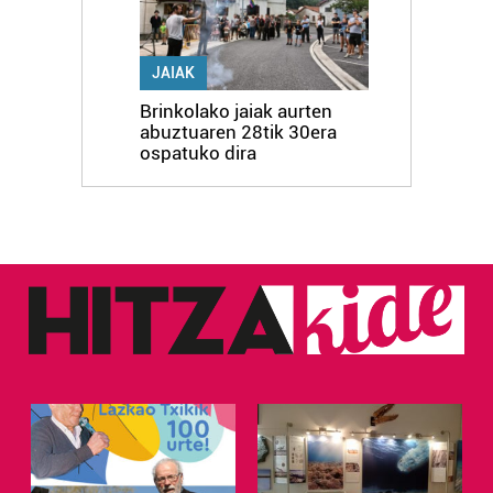
JAIAK
Brinkolako jaiak aurten
abuztuaren 28tik 30era
ospatuko dira