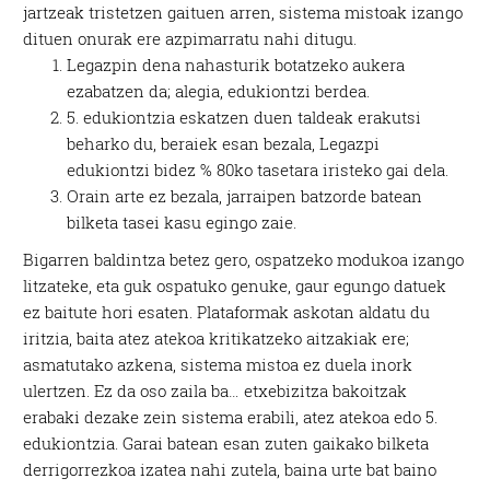
jartzeak tristetzen gaituen arren, sistema mistoak izango
dituen onurak ere azpimarratu nahi ditugu.
Legazpin dena nahasturik botatzeko aukera
ezabatzen da; alegia, edukiontzi berdea.
5. edukiontzia eskatzen duen taldeak erakutsi
beharko du, beraiek esan bezala, Legazpi
edukiontzi bidez % 80ko tasetara iristeko gai dela.
Orain arte ez bezala, jarraipen batzorde batean
bilketa tasei kasu egingo zaie.
Bigarren baldintza betez gero, ospatzeko modukoa izango
litzateke, eta guk ospatuko genuke, gaur egungo datuek
ez baitute hori esaten. Plataformak askotan aldatu du
iritzia, baita atez atekoa kritikatzeko aitzakiak ere;
asmatutako azkena, sistema mistoa ez duela inork
ulertzen. Ez da oso zaila ba… etxebizitza bakoitzak
erabaki dezake zein sistema erabili, atez atekoa edo 5.
edukiontzia. Garai batean esan zuten gaikako bilketa
derrigorrezkoa izatea nahi zutela, baina urte bat baino