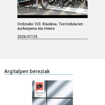
Ordiziako 103. Klasikoa. Txirrindularien
aurkezpena eta irteera
2026/07/25
Argitalpen bereziak