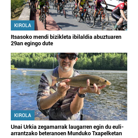
KIROLA
Itsasoko mendi bizikleta ibilaldia abuztuaren
29an egingo dute
KIROLA
Unai Urkia zegamarrak laugarren egin du euli-
arrantzako beteranoen Munduko Txapelketan