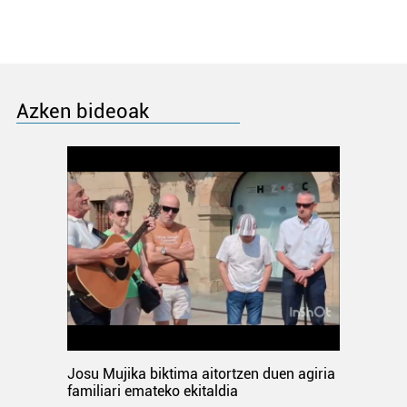
Azken bideoak
Josu Mujika biktima aitortzen duen agiria
familiari emateko ekitaldia