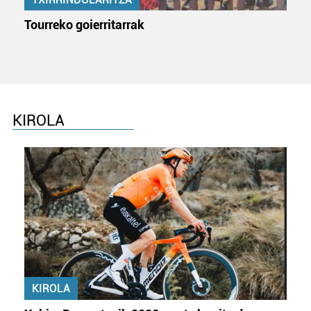
Tourreko goierritarrak
KIROLA
KIROLA