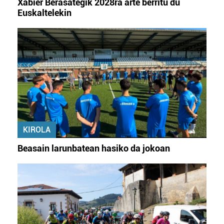
Xabier Berasategik 2028ra arte berritu du
Euskaltelekin
KIROLA
Beasain larunbatean hasiko da jokoan