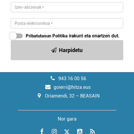
Pribatutasun Politika
irakurri eta onartzen dut.
Harpidetu
943 16 00 56
goierri@hitza.eus
Oriamendi, 32 – BEASAIN
Nor gara