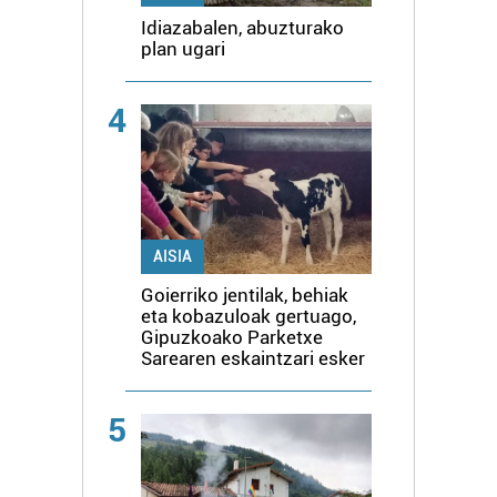
Idiazabalen, abuzturako
plan ugari
4
AISIA
Goierriko jentilak, behiak
eta kobazuloak gertuago,
Gipuzkoako Parketxe
Sarearen eskaintzari esker
5