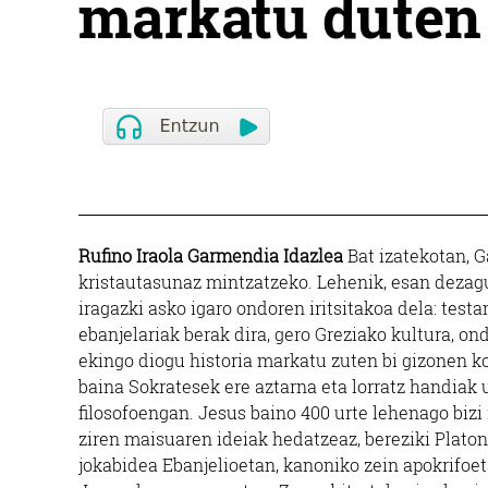
markatu duten 
Rufino Iraola Garmendia Idazlea
Bat izatekotan, G
kristautasunaz mintzatzeko. Lehenik, esan dezagu
iragazki asko igaro ondoren iritsitakoa dela: test
ebanjelariak berak dira, gero Greziako kultura, 
ekingo diogu historia markatu zuten bi gizonen k
baina Sokratesek ere aztarna eta lorratz handiak 
filosofoengan. Jesus baino 400 urte lehenago bizi 
ziren maisuaren ideiak hedatzeaz, bereziki Plato
jokabidea Ebanjelioetan, kanoniko zein apokrifoeta