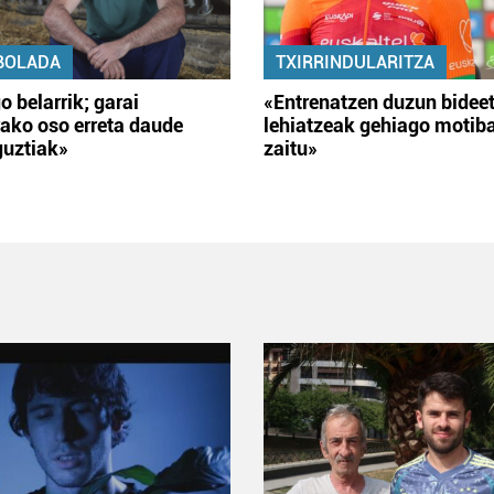
BOLADA
TXIRRINDULARITZA
o belarrik; garai
«Entrenatzen duzun bidee
ako oso erreta daude
lehiatzeak gehiago motib
guztiak»
zaitu»