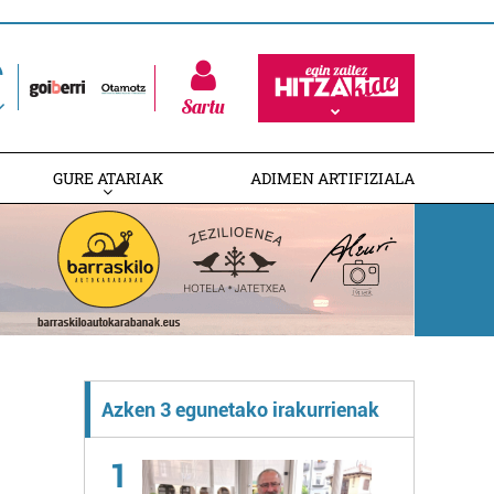
Sartu
GURE ATARIAK
ADIMEN ARTIFIZIALA
Azken 3 egunetako irakurrienak
1