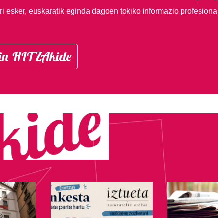
i esker, euskaratik eginda dagoen tokiko informazio profesiona
in HITZAkide