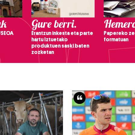
ak
Gure berri.
Hemero
USEOA
Erantzun inkesta eta parte
Papereko ze
hartu Iztuetako
formatuan
produktuen saski baten
zozketan