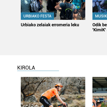
URBIAKO FESTA
MUSIK
Urbiako zelaiak erromeria leku
Odik be
'KimiK'
KIROLA