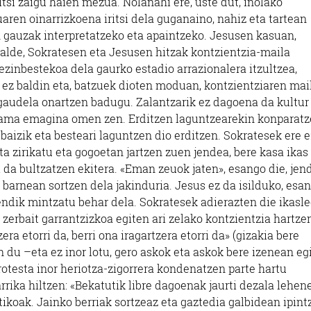
itsi zaigu haien mezua. Nolanahi ere, uste dut, inolako
aren oinarrizkoena iritsi dela guganaino, nahiz eta tartean
 gauzak interpretatzeko eta apaintzeko. Jesusen kasuan,
talde, Sokratesen eta Jesusen hitzak kontzientzia-maila
ezinbestekoa dela gaurko estadio arrazionalera itzultzea,
ik ez baldin eta, batzuek dioten moduan, kontzientziaren mai
gaudela onartzen badugu. Zalantzarik ez dagoena da kultur
ama emagina omen zen. Erditzen laguntzearekin konparat
baizik eta besteari laguntzen dio erditzen. Sokratesek ere e
ta zirikatu eta gogoetan jartzen zuen jendea, bere kasa ikas
 da bultzatzen ekitera. «Eman zeuok jaten», esango die, jen
barnean sortzen dela jakinduria. Jesus ez da isilduko, esan
rendik mintzatu behar dela. Sokratesek adierazten die ikasle
rbait garrantzizkoa egiten ari zelako kontzientzia hartzen
ra etorri da, berri ona iragartzera etorri da» (gizakia bere
n du –eta ez inor lotu, gero askok eta askok bere izenean eg
testa inor heriotza-zigorrera kondenatzen parte hartu
rika hiltzen: «Bekatutik libre dagoenak jaurti dezala lehe
itikoak. Jainko berriak sortzeaz eta gaztedia galbidean ipint