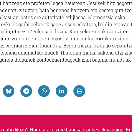
at hartzeaz eta profeten legea hausteaz. Jesusek hitz gogorr
kondenatu zituzten, bata benenoa hartzera eta bestea gurutz
 kasuan, batez ere autoritate erlijiosoa. Klementzia eska
 eskuak garbi beharrik gabe Jesus askatzea, baldin eta «Zu 
balio, eta ez: «Zeuk esan duzu». Kontsekuenteak izan ziren
iten zutena sentitzen. Injustiziaren aurka borrokatu ziren,
tuz, premian zenari lagunduz. Beren mezua ez dago separatz
ertsonaia enigmatiko hauek. Historian marka sakona utzi zi
eak garela diogunok kontsekuenteagoak izan bagina, munduak
so nahi dituzu?
Horretarako zure babesa ezinbestekoa zaigu. Eg