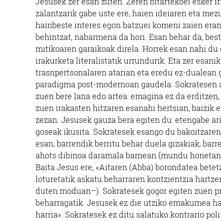
Jesusek zer esan zuten. Zeren bitartekoei esker ir
zalantzarik gabe uste ere, haien ideiaren eta mezu
hainbeste interes egon batzuei komeni zaien eran
behintzat, nabarmena da hori. Esan behar da, bes
mitikoaren garaikoak direla. Horrek esan nahi du 
irakurketa literalistatik urrundurik. Eta zer esan
trasnpertsonalaren atarian eta eredu ez-dualean 
paradigma post-modernoan gaudela. Sokratesen 
zuen bere lana edo artea: emagina ez da erditzen, 
zuen irakasten hitzaren esanahi hertsian, baizik e
zezan. Jesusek gauza bera egiten du: etengabe ari
goseak ikusita. Sokratesek esango du bakoitzaren 
esan, barrendik berritu behar duela gizakiak, bar
ahots dibinoa daramala barnean (mundu honetan ze
Baita Jesus ere, «Aitaren (Abba) borondatea betetze
loturetatik askatu beharraren kontzientzia hartze
duten moduan–). Sokratesek gogor egiten zuen pro
beharragatik. Jesusek ez die utziko emakumea har
harria». Sokratesek ez ditu salatuko kontrario pol