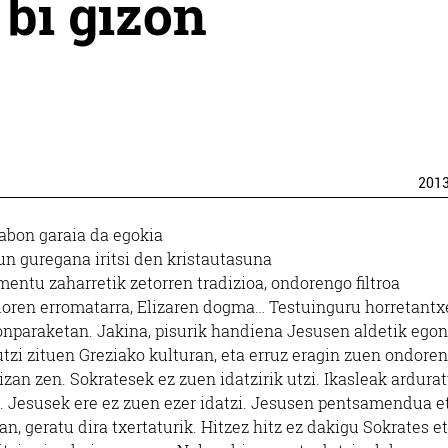
bi gizon
201
abon garaia da egokia
n guregana iritsi den kristautasuna
amentu zaharretik zetorren tradizioa, ondorengo filtroa
ondoren erromatarra, Elizaren dogma… Testuinguru horretantx
onparaketan. Jakina, pisurik handiena Jesusen aldetik egon
utzi zituen Greziako kulturan, eta erruz eragin zuen ondore
izan zen. Sokratesek ez zuen idatzirik utzi. Ikasleak ardura
n. Jesusek ere ez zuen ezer idatzi. Jesusen pentsamendua e
n, geratu dira txertaturik. Hitzez hitz ez dakigu Sokrates e