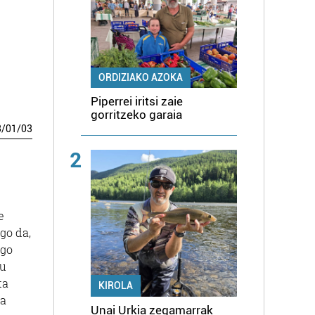
ORDIZIAKO AZOKA
Piperrei iritsi zaie
gorritzeko garaia
3
/
01
/
03
2
e
go da,
ngo
tu
ta
KIROLA
ta
Unai Urkia zegamarrak