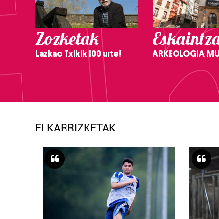
Zozketak
Eskaintz
Lazkao Txikik 100 urte!
ARKEOLOGIA M
ELKARRIZKETAK