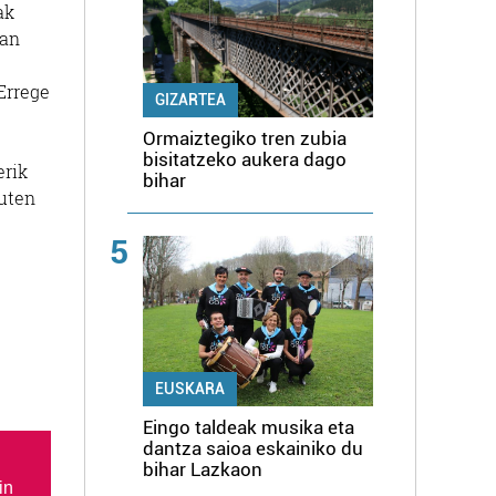
ak
ean
Errege
GIZARTEA
Ormaiztegiko tren zubia
bisitatzeko aukera dago
erik
bihar
guten
5
EUSKARA
Eingo taldeak musika eta
dantza saioa eskainiko du
bihar Lazkaon
in