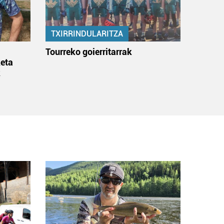
TXIRRINDULARITZA
:
Tourreko goierritarrak
eta
k