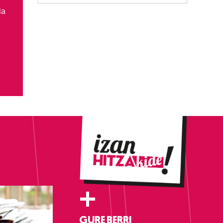
la
+
GURE BERRI