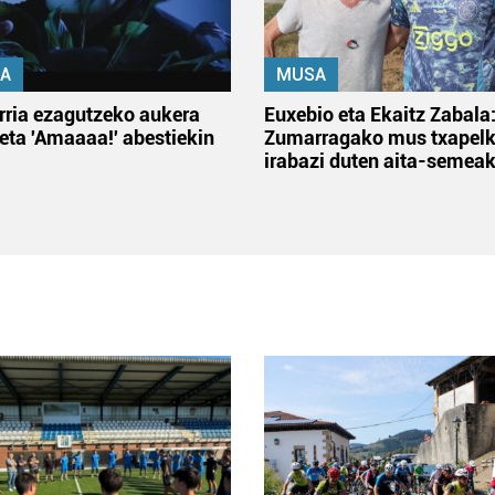
A
MUSA
rria ezagutzeko aukera
Euxebio eta Ekaitz Zabala
 eta 'Amaaaa!' abestiekin
Zumarragako mus txapelk
irabazi duten aita-semea