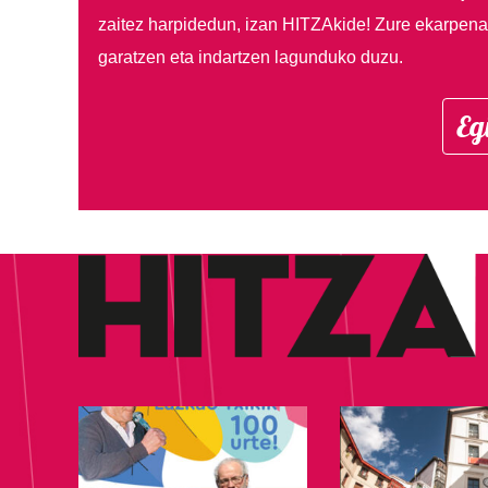
zaitez harpidedun, izan HITZAkide!
Zure ekarpenar
garatzen eta indartzen lagunduko duzu.
Eg