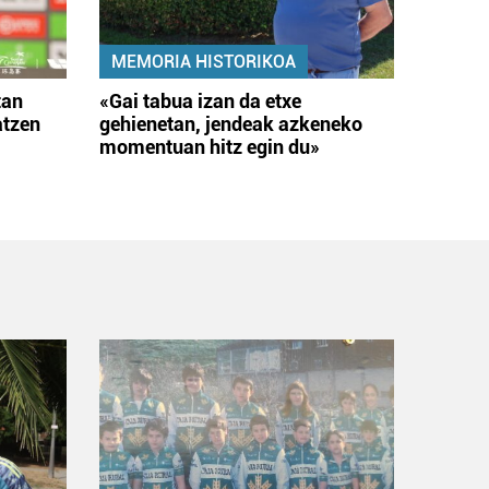
MEMORIA HISTORIKOA
tan
«Gai tabua izan da etxe
atzen
gehienetan, jendeak azkeneko
momentuan hitz egin du»