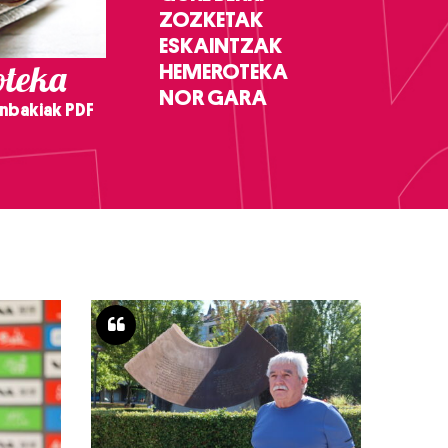
ZOZKETAK
ESKAINTZAK
teka
HEMEROTEKA
NOR GARA
nbakiak PDF