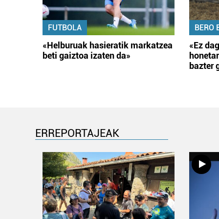
FUTBOLA
BERO 
«Helburuak hasieratik markatzea
«Ez dag
beti gaiztoa izaten da»
honetar
bazter 
ERREPORTAJEAK