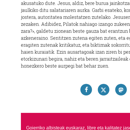
akusatuko dute. Jesus, aldiz, bere burua jainkotz
jaulkiko ditu salatariaren aurka. Garbi esateko, 
jostera, autoritatea molestatzen zutelako. Jesusen
zezaken. Adibidez, Pilatok nahiago izango zukeen
zara?», galdetu zionean beste gauza bat erantzun 
azkeneraino. Sentitzen zutena egiten zuten, eta eg
eragiten zutenak kritikatuz, eta biktimak sokorri
haien kuraiatik. Ezin ausartagoak izan ziren bi p
etorkizunari begira, nahiz eta beren jarraitzail
honezkero beste aurpegi bat behar zuen.
Goierriko albisteak euskaraz, libre eta kalitatez ja