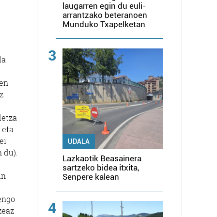
laugarren egin du euli-
arrantzako beteranoen
Munduko Txapelketan
3
la
zen
z
detza
 eta
ei
UDALA
 du).
Lazkaotik Beasainera
sartzeko bidea itxita,
in
Senpere kalean
nengo
4
zeaz