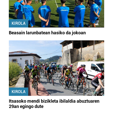
Webgune honek cookie propioak eta hirugarrenen cookie-
fitxategiak erabiltzen ditu. Zure esperientzia eta
zerbitzuak hobetzeko asmoz, cookie teknologiaz
KIROLA
baliatzen gara. Ohar hau onartuz gero, teknologia hori
erabiltzeko baimen esplizitua ematen diguzu.
Gehiago
Beasain larunbatean hasiko da jokoan
irakurri
KIROLA
Itsasoko mendi bizikleta ibilaldia abuztuaren
29an egingo dute