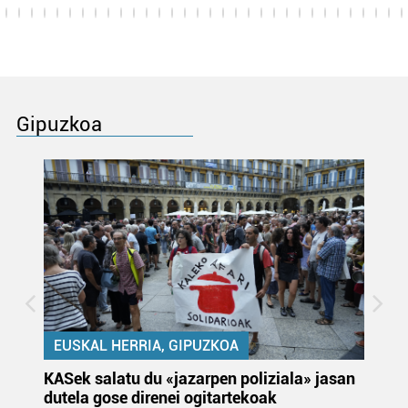
Gipuzkoa
EUSKAL HERRIA, GIPUZKOA
KASek salatu du «jazarpen poliziala» jasan
Pa
dutela gose direnei ogitartekoak
da