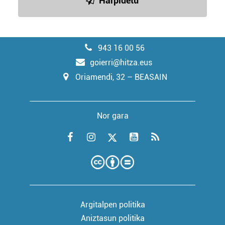
Harpidetu
943 16 00 56
goierri@hitza.eus
Oriamendi, 32 – BEASAIN
Nor gara
Argitalpen politika
Aniztasun politika