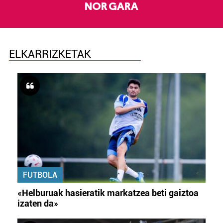
NOR GARA
ELKARRIZKETAK
FUTBOLA
«Helburuak hasieratik markatzea beti gaiztoa
izaten da»