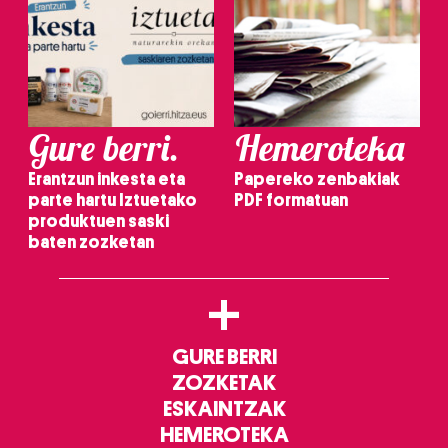
Gure berri.
Hemeroteka
Erantzun inkesta eta
Papereko zenbakiak
parte hartu Iztuetako
PDF formatuan
produktuen saski
baten zozketan
+
GURE BERRI
ZOZKETAK
ESKAINTZAK
HEMEROTEKA