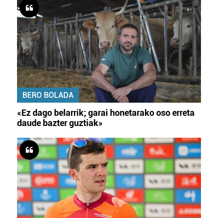
BERO BOLADA
«Ez dago belarrik; garai honetarako oso erreta
daude bazter guztiak»