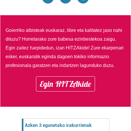
Goierriko albisteak euskaraz, libre eta kalitatez jaso nahi
dituzu?
Horretarako zure babesa ezinbestekoa zaigu.
Egin zaitez harpidedun, izan HITZAkide!
Zure ekarpenari
esker, euskaratik eginda dagoen tokiko informazio
profesionala garatzen eta indartzen lagunduko duzu.
Egin HITZAkide
Azken 3 egunetako irakurrienak