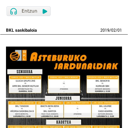
BKL saskibaloia
2019
/
02
/
01