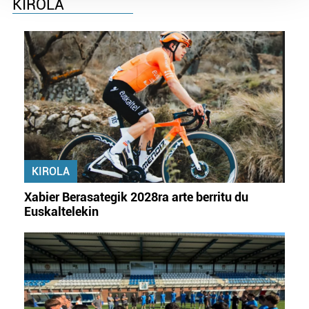
KIROLA
Guk eta gure bazkideek zure datu pertsonalak
prozesatzen ditugu, zure IP zenbakia, besteak beste,
teknologia erabiliz, cookieak adibidez, iragarki eta eduki
pertsonalizatuak eskaintzeko, iragarkiak eta edukia
neurtzeko, jendeari buruzko informazioa biltzeko eta
produktuak garatzeko. Zure datuak nork eta zertarako
erabiltzen dituen hauta dezakezu.
Bazkide batzuek ez dizute baimenik eskatzen, eta beren
interes komertzial legitimoetan babesten dira. Ikusi gure
KIROLA
bazkideen zerrenda, beren ustez zein helburutarako
duten interes legitimoa eta horren aurka nola egin
Xabier Berasategik 2028ra arte berritu du
dezakezun ikusteko.
Euskaltelekin
Lortu zure datu pertsonalak prozesatzeko moduari
buruzko informazio gehiago eta ezarri zure lehentasunak
datuen atalean. Edozein unetan alda edo ken dezakezu
zure baimena Cookieen adierazpenean.