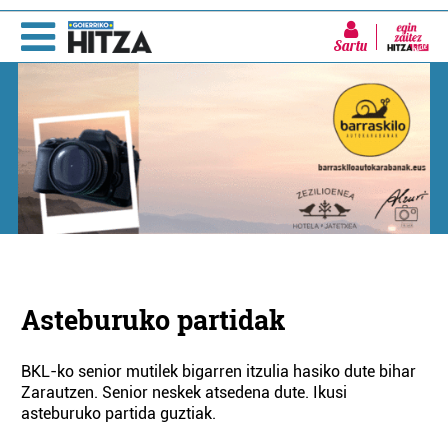
Sartu
Asteburuko partidak
BKL-ko senior mutilek bigarren itzulia hasiko dute bihar
Zarautzen. Senior neskek atsedena dute. Ikusi
asteburuko partida guztiak.