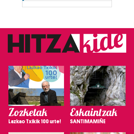
Zozketak
Eskaintzak
Lazkao Txikik 100 urte!
SANTIMAMIÑE