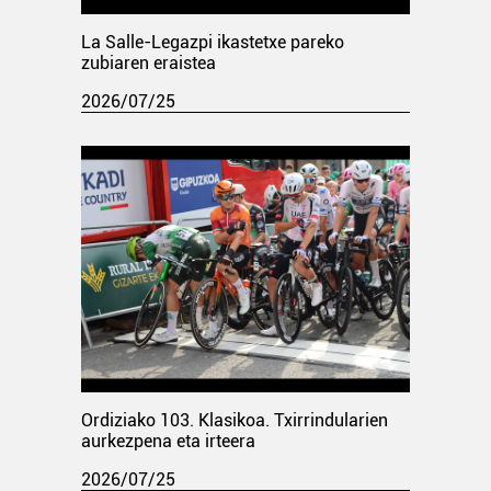
La Salle-Legazpi ikastetxe pareko
zubiaren eraistea
2026/07/25
Ordiziako 103. Klasikoa. Txirrindularien
aurkezpena eta irteera
2026/07/25