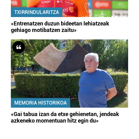
TXIRRINDULARITZA
«Entrenatzen duzun bideetan lehiatzeak
gehiago motibatzen zaitu»
MEMORIA HISTORIKOA
«Gai tabua izan da etxe gehienetan, jendeak
azkeneko momentuan hitz egin du»