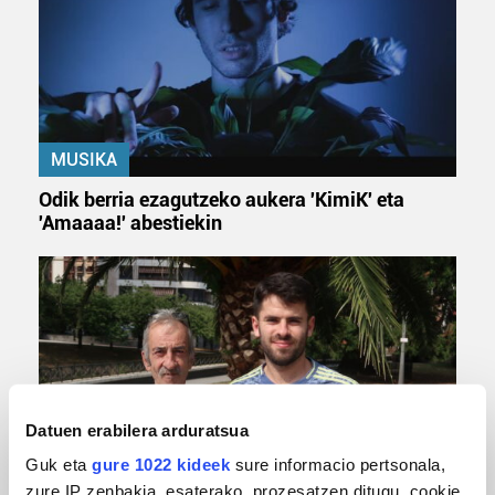
MUSIKA
Odik berria ezagutzeko aukera 'KimiK' eta
'Amaaaa!' abestiekin
Datuen erabilera arduratsua
Guk eta
gure 1022 kideek
sure informacio pertsonala,
MUSA
zure IP zenbakia, esaterako, prozesatzen ditugu, cookie