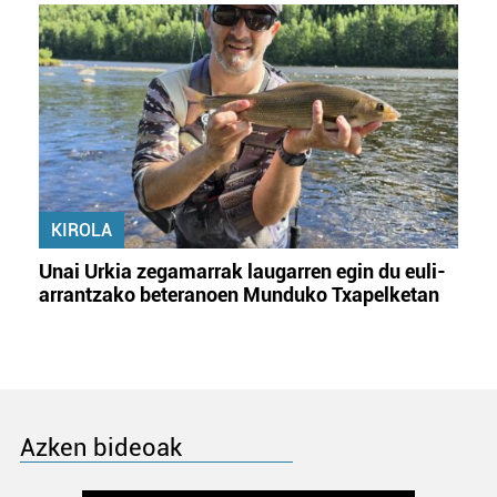
KIROLA
Unai Urkia zegamarrak laugarren egin du euli-
arrantzako beteranoen Munduko Txapelketan
Azken bideoak