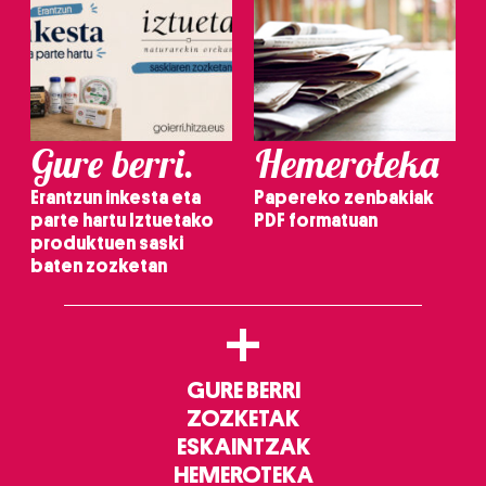
Gure berri.
Hemeroteka
Erantzun inkesta eta
Papereko zenbakiak
parte hartu Iztuetako
PDF formatuan
produktuen saski
baten zozketan
+
GURE BERRI
ZOZKETAK
ESKAINTZAK
HEMEROTEKA