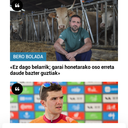
BERO BOLADA
«Ez dago belarrik; garai honetarako oso erreta
daude bazter guztiak»