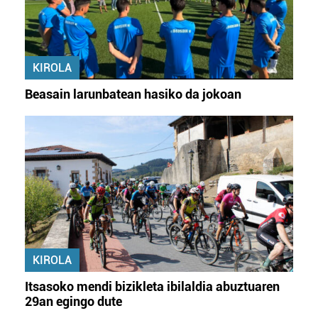
KIROLA
Beasain larunbatean hasiko da jokoan
KIROLA
Itsasoko mendi bizikleta ibilaldia abuztuaren
29an egingo dute