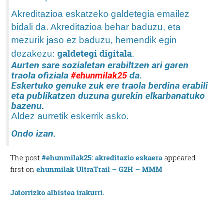
Akreditazioa eskatzeko galdetegia emailez
bidali da. Akreditazioa behar baduzu, eta
mezurik jaso ez baduzu, hemendik egin
galdetegi digitala
dezakezu:
.
Aurten sare sozialetan erabiltzen ari garen
traola ofiziala
da.
#ehunmilak25
Eskertuko genuke zuk ere traola berdina erabili
eta publikatzen duzuna gurekin elkarbanatuko
bazenu.
Aldez aurretik eskerrik asko.
Ondo izan.
The post
#ehunmilak25: akreditazio eskaera
appeared
first on
ehunmilak UltraTrail – G2H – MMM
.
Jatorrizko albistea irakurri.