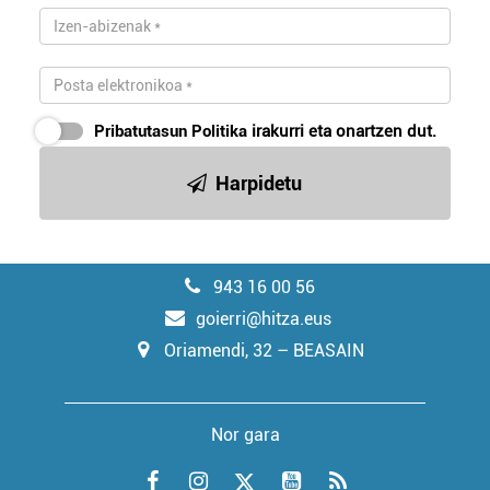
Pribatutasun Politika
irakurri eta onartzen dut.
Harpidetu
943 16 00 56
goierri@hitza.eus
Oriamendi, 32 – BEASAIN
Nor gara