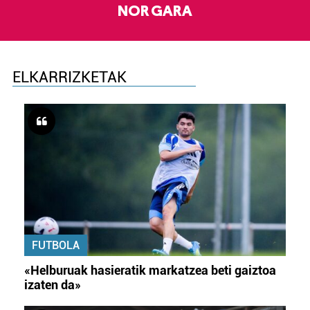
NOR GARA
ELKARRIZKETAK
FUTBOLA
«Helburuak hasieratik markatzea beti gaiztoa
izaten da»