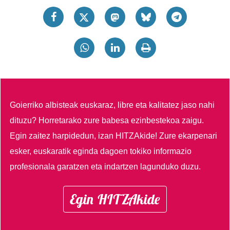
Goierriko albisteak euskaraz, libre eta kalitatez jaso nahi
dituzu?
Horretarako zure babesa ezinbestekoa zaigu.
Egin zaitez harpidedun, izan HITZAkide!
Zure ekarpenari
esker, euskaratik eginda dagoen tokiko informazio
profesionala garatzen eta indartzen lagunduko duzu.
Egin HITZAkide