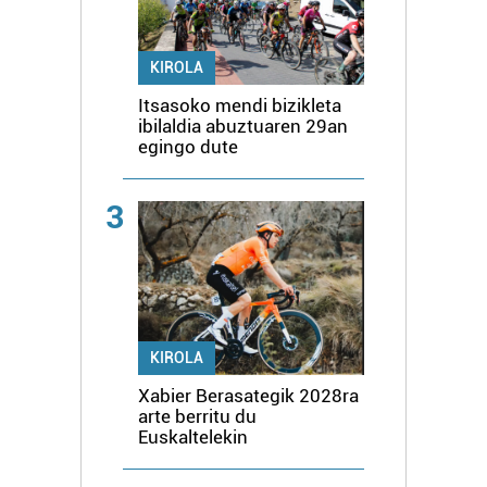
KIROLA
Itsasoko mendi bizikleta
ibilaldia abuztuaren 29an
egingo dute
3
KIROLA
Xabier Berasategik 2028ra
arte berritu du
Euskaltelekin