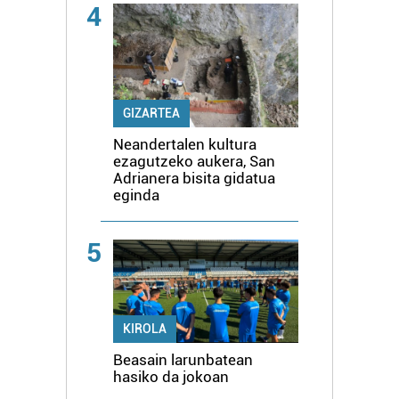
4
GIZARTEA
Neandertalen kultura
ezagutzeko aukera, San
Adrianera bisita gidatua
eginda
5
KIROLA
Beasain larunbatean
hasiko da jokoan