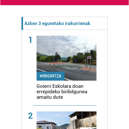
Azken 3 egunetako irakurrienak
1
HIRIGINTZA
Goierri Eskolara doan
errepideko biribilgunea
amaitu dute
2