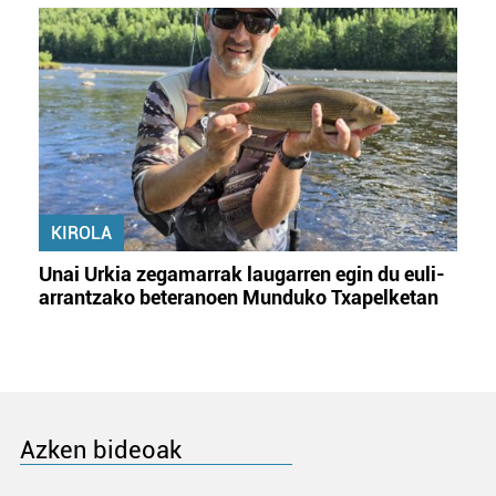
KIROLA
Unai Urkia zegamarrak laugarren egin du euli-
arrantzako beteranoen Munduko Txapelketan
Azken bideoak