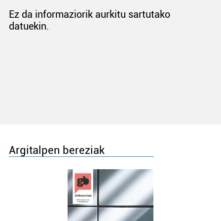
Ez da informaziorik aurkitu sartutako
datuekin.
Argitalpen bereziak