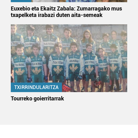
Euxebio eta Ekaitz Zabala: Zumarragako mus
txapelketa irabazi duten aita-semeak
TXIRRINDULARITZA
Tourreko goierritarrak