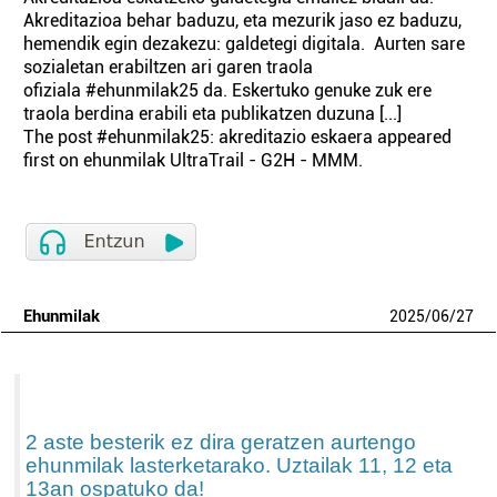
Akreditazioa behar baduzu, eta mezurik jaso ez baduzu,
hemendik egin dezakezu: galdetegi digitala. Aurten sare
sozialetan erabiltzen ari garen traola
ofiziala #ehunmilak25 da. Eskertuko genuke zuk ere
traola berdina erabili eta publikatzen duzuna [...]
The post #ehunmilak25: akreditazio eskaera appeared
first on ehunmilak UltraTrail - G2H - MMM.
Ehunmilak
2025
/
06
/
27
2 aste besterik ez dira geratzen aurtengo
ehunmilak lasterketarako. Uztailak 11, 12 eta
13an ospatuko da!