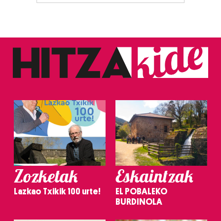
Zozketak
Eskaintzak
Lazkao Txikik 100 urte!
EL POBALEKO
BURDINOLA