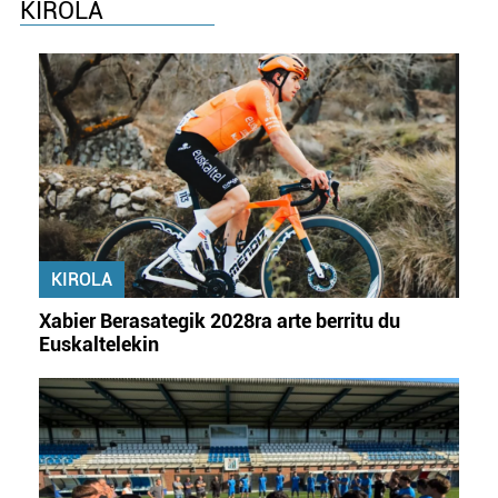
KIROLA
KIROLA
Xabier Berasategik 2028ra arte berritu du
Euskaltelekin