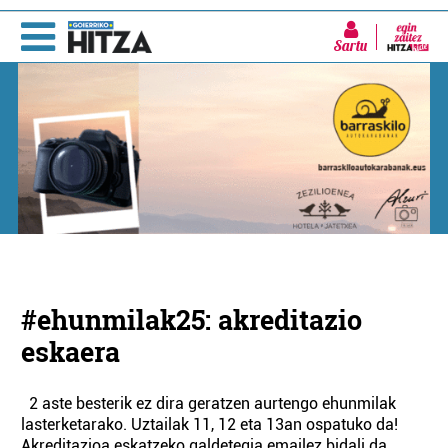
Sartu
#ehunmilak25: akreditazio
eskaera
2 aste besterik ez dira geratzen aurtengo ehunmilak
lasterketarako. Uztailak 11, 12 eta 13an ospatuko da!
Akreditazioa eskatzeko galdetegia emailez bidali da.