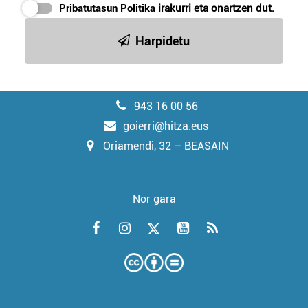
Pribatutasun Politika
irakurri eta onartzen dut.
Harpidetu
943 16 00 56
goierri@hitza.eus
Oriamendi, 32 – BEASAIN
Nor gara