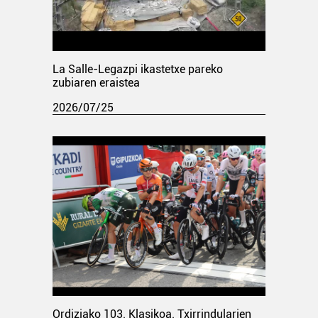
La Salle-Legazpi ikastetxe pareko
zubiaren eraistea
2026/07/25
Ordiziako 103. Klasikoa. Txirrindularien