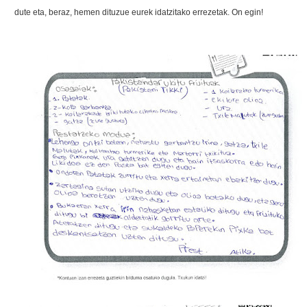
dute eta, beraz, hemen dituzue eurek idatzitako errezetak. On egin!