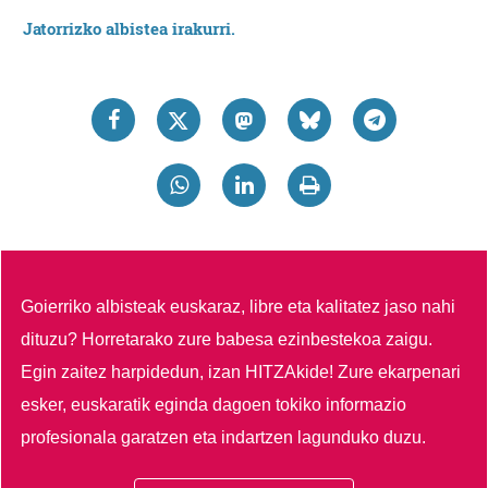
Jatorrizko albistea irakurri.
Goierriko albisteak euskaraz, libre eta kalitatez jaso nahi
dituzu?
Horretarako zure babesa ezinbestekoa zaigu.
Egin zaitez harpidedun, izan HITZAkide!
Zure ekarpenari
esker, euskaratik eginda dagoen tokiko informazio
profesionala garatzen eta indartzen lagunduko duzu.