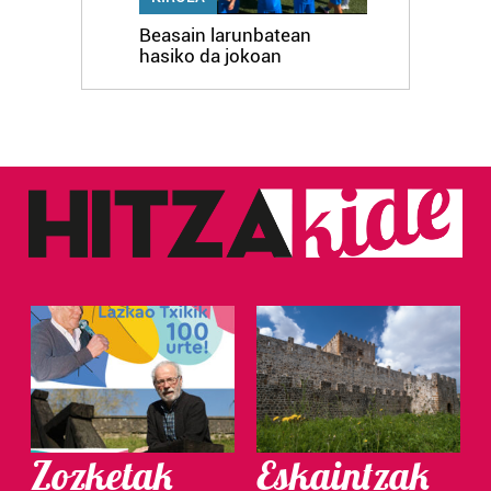
Beasain larunbatean
hasiko da jokoan
Zozketak
Eskaintzak