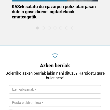
KASek salatu du «jazarpen poliziala» jasan
Pa
dutela gose direnei ogitartekoak
da
emateagatik
«s
Azken berriak
Goierriko azken berriak jakin nahi dituzu? Harpidetu gure
buletinera!