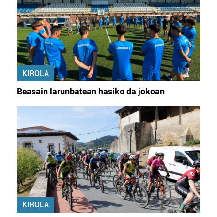
KIROLA
Beasain larunbatean hasiko da jokoan
KIROLA