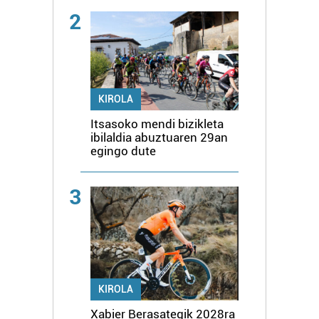
2
KIROLA
Itsasoko mendi bizikleta
ibilaldia abuztuaren 29an
egingo dute
3
KIROLA
Xabier Berasategik 2028ra