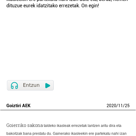
dituzue eurek idatzitako errezetak. On egin!
Goiztiri AEK
2020
/
11
/
25
Goierriko sakona
taldeko ikasleak errezetak lantzen aritu dira eta
bakoitzak bana prestatu du. Gainerako ikasleekin ere partekatu nahi izan