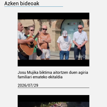
Azken bideoak
Josu Mujika biktima aitortzen duen agiria
familiari emateko ekitaldia
2026/07/29