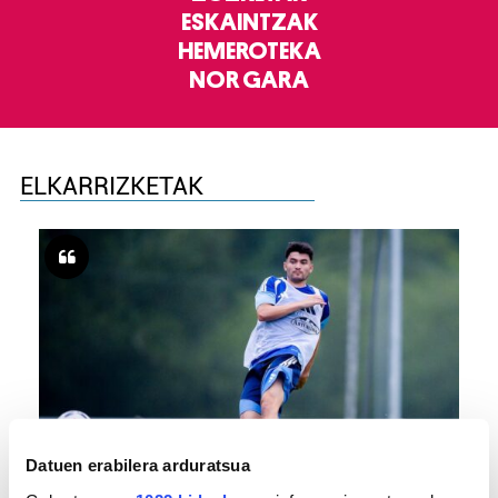
ESKAINTZAK
HEMEROTEKA
NOR GARA
ELKARRIZKETAK
FUTBOLA
Datuen erabilera arduratsua
«Helburuak hasieratik markatzea beti gaiztoa