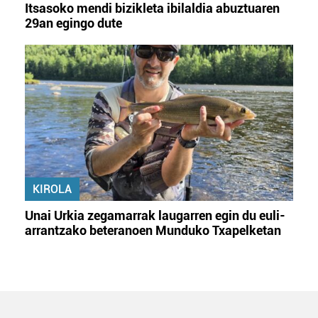
Itsasoko mendi bizikleta ibilaldia abuztuaren
29an egingo dute
KIROLA
Unai Urkia zegamarrak laugarren egin du euli-
arrantzako beteranoen Munduko Txapelketan