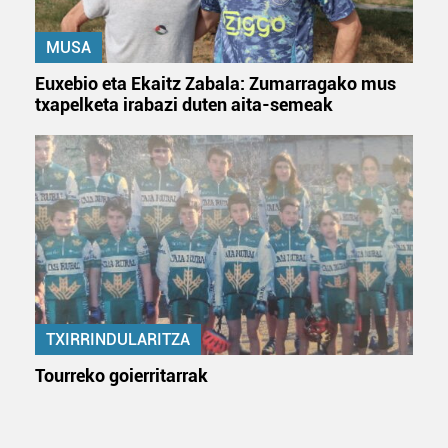
MUSA
Euxebio eta Ekaitz Zabala: Zumarragako mus
txapelketa irabazi duten aita-semeak
TXIRRINDULARITZA
Tourreko goierritarrak