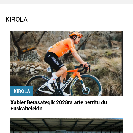
KIROLA
KIROLA
Xabier Berasategik 2028ra arte berritu du
Euskaltelekin