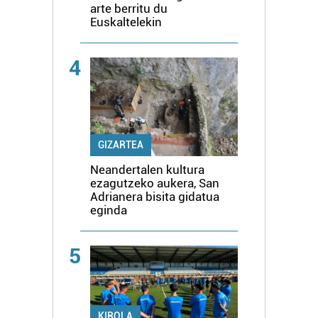
arte berritu du
Euskaltelekin
4
GIZARTEA
Neandertalen kultura
ezagutzeko aukera, San
Adrianera bisita gidatua
eginda
5
KIROLA