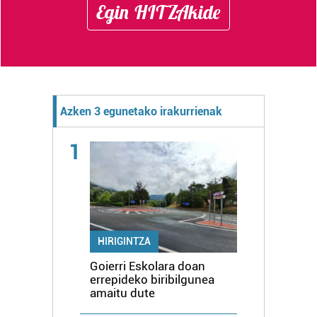
Egin HITZAkide
Azken 3 egunetako irakurrienak
1
HIRIGINTZA
Goierri Eskolara doan
errepideko biribilgunea
amaitu dute