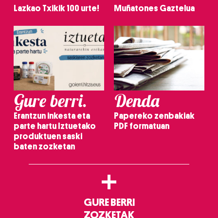
Lazkao Txikik 100 urte!
Muñatones Gaztelua
Gure berri.
Denda
Erantzun inkesta eta
Papereko zenbakiak
parte hartu Iztuetako
PDF formatuan
produktuen saski
baten zozketan
+
GURE BERRI
ZOZKETAK