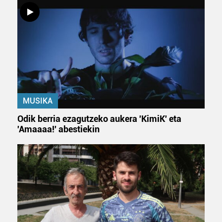
MUSIKA
Odik berria ezagutzeko aukera 'KimiK' eta
'Amaaaa!' abestiekin