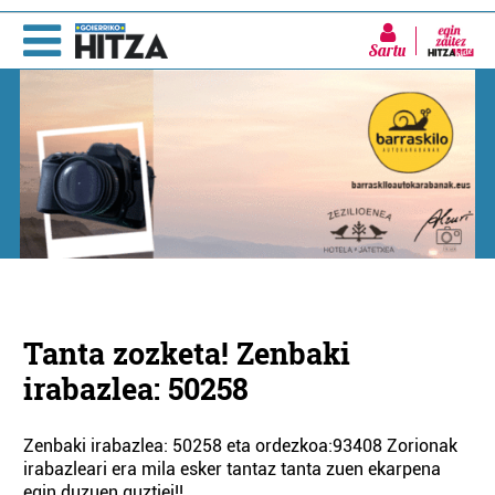
Sartu
Tanta zozketa! Zenbaki
irabazlea: 50258
Zenbaki irabazlea: 50258 eta ordezkoa:93408 Zorionak
irabazleari era mila esker tantaz tanta zuen ekarpena
egin duzuen guztiei!!