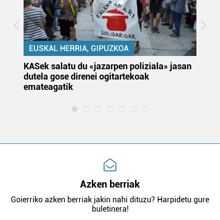
EUSKAL HERRIA, GIPUZKOA
KASek salatu du «jazarpen poliziala» jasan
Pa
dutela gose direnei ogitartekoak
da
emateagatik
«s
Azken berriak
Goierriko azken berriak jakin nahi dituzu? Harpidetu gure
buletinera!