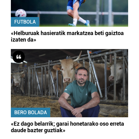
FUTBOLA
«Helburuak hasieratik markatzea beti gaiztoa
izaten da»
BERO BOLADA
«Ez dago belarrik; garai honetarako oso erreta
daude bazter guztiak»