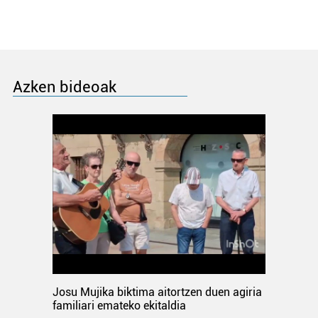
Azken bideoak
Josu Mujika biktima aitortzen duen agiria
familiari emateko ekitaldia