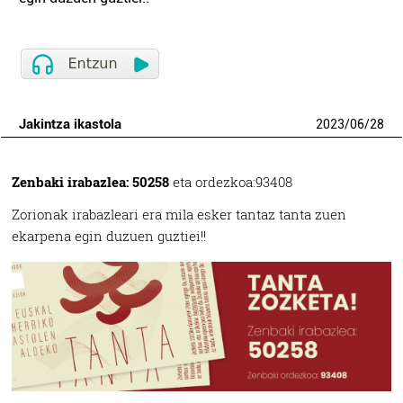
Jakintza ikastola
2023
/
06
/
28
Zenbaki irabazlea: 50258
eta ordezkoa:93408
Zorionak irabazleari era mila esker tantaz tanta zuen
ekarpena egin duzuen guztiei!!