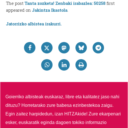
The post
Tanta zozketa! Zenbaki irabazlea: 50258
first
appeared on
Jakintza Ikastola
.
Jatorrizko albistea irakurri.
Goierriko albisteak euskaraz, libre eta kalitatez jaso nahi
dituzu?
Horretarako zure babesa ezinbestekoa zaigu.
Egin zaitez harpidedun, izan HITZAkide!
Zure ekarpenari
esker, euskaratik eginda dagoen tokiko informazio