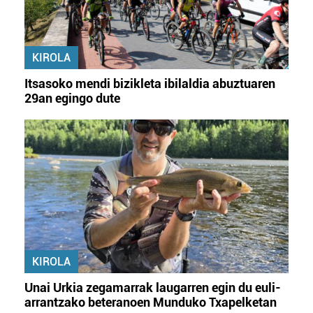
KIROLA
Itsasoko mendi bizikleta ibilaldia abuztuaren
29an egingo dute
KIROLA
Unai Urkia zegamarrak laugarren egin du euli-
arrantzako beteranoen Munduko Txapelketan