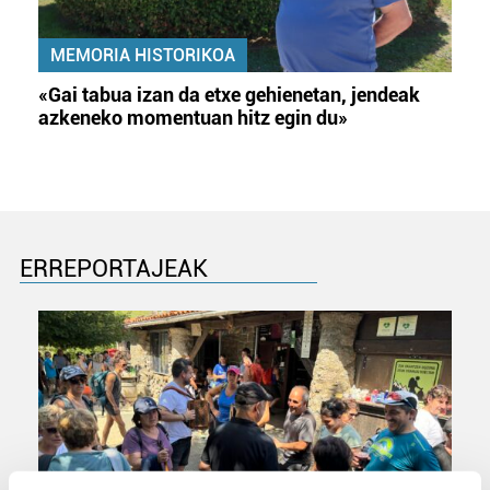
MEMORIA HISTORIKOA
«Gai tabua izan da etxe gehienetan, jendeak
azkeneko momentuan hitz egin du»
ERREPORTAJEAK