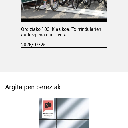
Ordiziako 103. Klasikoa. Txirrindularien
aurkezpena eta irteera
2026/07/25
Argitalpen bereziak