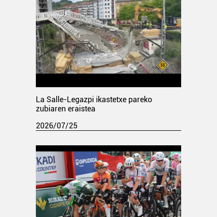
La Salle-Legazpi ikastetxe pareko
zubiaren eraistea
2026/07/25