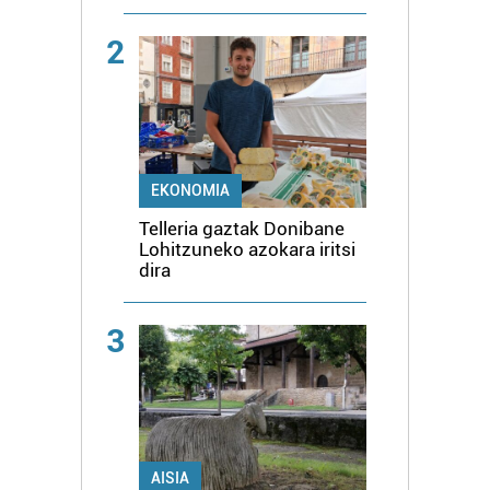
2
EKONOMIA
Telleria gaztak Donibane
Lohitzuneko azokara iritsi
dira
3
AISIA