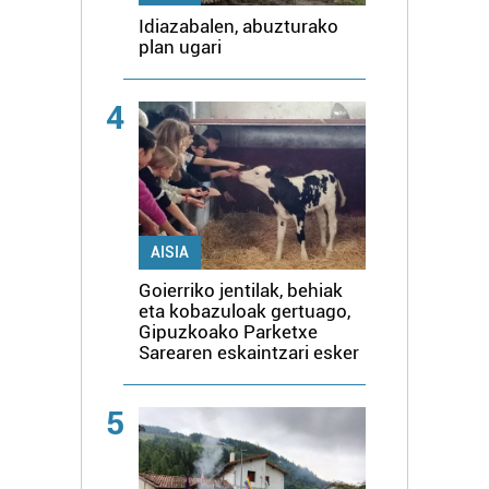
Idiazabalen, abuzturako
plan ugari
4
AISIA
Goierriko jentilak, behiak
eta kobazuloak gertuago,
Gipuzkoako Parketxe
Sarearen eskaintzari esker
5