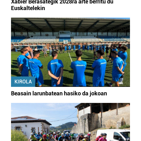
Xabier Berasategik 2028ra arte berritu du
Euskaltelekin
KIROLA
Beasain larunbatean hasiko da jokoan