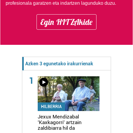
profesionala garatzen eta indartzen lagunduko duzu.
Egin HITZAkide
Azken 3 egunetako irakurrienak
1
HILBERRIA
Jexux Mendizabal
'Kaxkagorri' artzain
zaldibiarra hil da