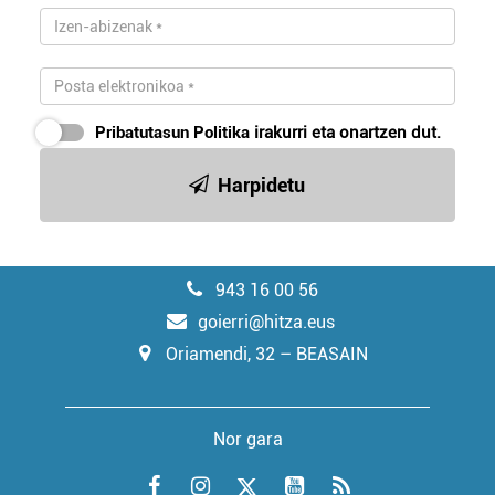
Pribatutasun Politika
irakurri eta onartzen dut.
Harpidetu
943 16 00 56
goierri@hitza.eus
Oriamendi, 32 – BEASAIN
Nor gara