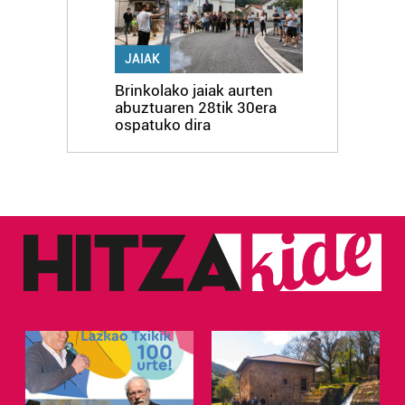
JAIAK
Brinkolako jaiak aurten
abuztuaren 28tik 30era
ospatuko dira