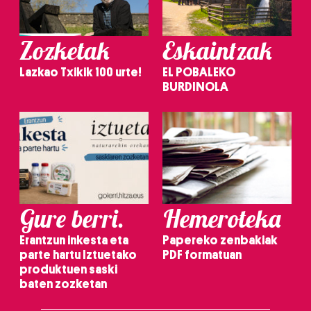
Zozketak
Eskaintzak
Lazkao Txikik 100 urte!
EL POBALEKO
BURDINOLA
Gure berri.
Hemeroteka
Erantzun inkesta eta
Papereko zenbakiak
parte hartu Iztuetako
PDF formatuan
produktuen saski
baten zozketan