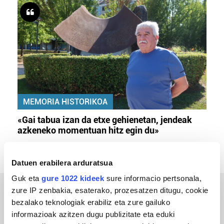
MEMORIA HISTORIKOA
«Gai tabua izan da etxe gehienetan, jendeak
azkeneko momentuan hitz egin du»
Datuen erabilera arduratsua
Guk eta
gure 1022 kideek
sure informacio pertsonala,
zure IP zenbakia, esaterako, prozesatzen ditugu, cookie
ERREPORTAJEAK
bezalako teknologiak erabiliz eta zure gailuko
informazioak azitzen dugu publizitate eta eduki