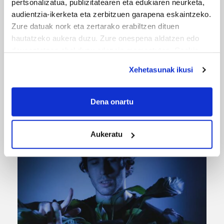
pertsonalizatua, publizitatearen eta edukiaren neurketa,
audientzia-ikerketa eta zerbitzuen garapena eskaintzeko.
Zure datuak nork eta zertarako erabiltzen dituen
hautatzeko aukera duzu. Zure onespena aldatzen edo
deuseztatzen ahal duzu edozein momentutan, Cookie
deklaraziotik edo Privacy triggerean klikatuz.
Xehetasunak ikusi
If you allow, we would also like to:
URBIAKO FESTA
Collect information about your geographical
Dena onartu
location which can be accurate to within several
Urbiako zelaiak erromeria leku
meters
Aukeratu
Identify your device by actively scanning it for
specific characteristics (fingerprinting)
Find out more about how your personal data is processed
and set your preferences in the
details section
.
Guk eta gure bazkideek zure datu pertsonalak
prozesatzen ditugu, zure IP zenbakia, besteak beste,
teknologia erabiliz, cookieak adibidez, iragarki eta eduki