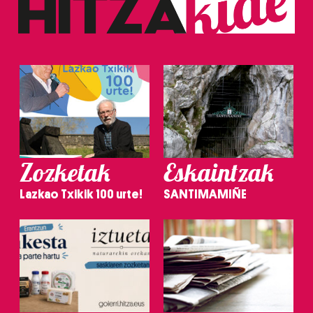
Zozketak
Eskaintzak
Lazkao Txikik 100 urte!
SANTIMAMIÑE