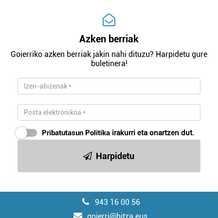
Azken berriak
Goierriko azken berriak jakin nahi dituzu? Harpidetu gure
buletinera!
Pribatutasun Politika
irakurri eta onartzen dut.
Harpidetu
943 16 00 56
goierri@hitza.eus