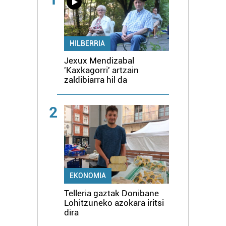
HILBERRIA
Jexux Mendizabal
'Kaxkagorri' artzain
zaldibiarra hil da
2
EKONOMIA
Telleria gaztak Donibane
Lohitzuneko azokara iritsi
dira