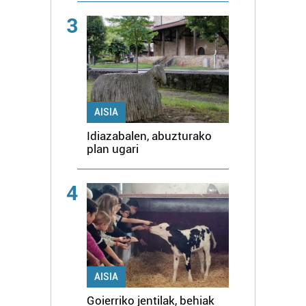
3
AISIA
Idiazabalen, abuzturako
plan ugari
4
AISIA
Goierriko jentilak, behiak