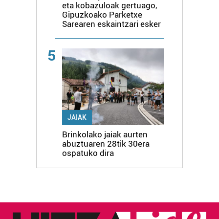
eta kobazuloak gertuago,
Gipuzkoako Parketxe
Sarearen eskaintzari esker
5
JAIAK
Brinkolako jaiak aurten
abuztuaren 28tik 30era
ospatuko dira