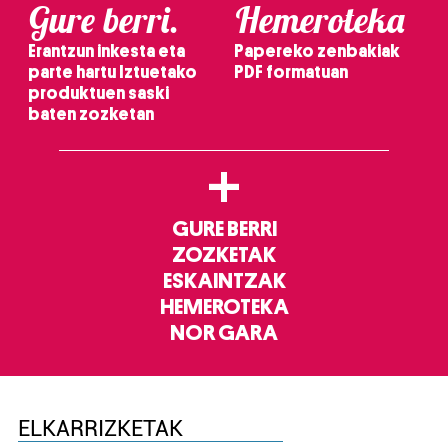
Gure berri.
Hemeroteka
Erantzun inkesta eta
Papereko zenbakiak
parte hartu Iztuetako
PDF formatuan
produktuen saski
baten zozketan
+
GURE BERRI
ZOZKETAK
ESKAINTZAK
HEMEROTEKA
NOR GARA
ELKARRIZKETAK