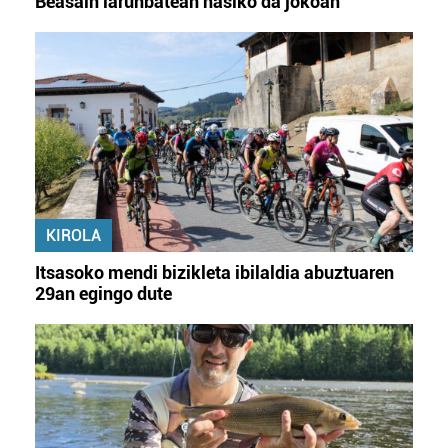
Beasain larunbatean hasiko da jokoan
KIROLA
Itsasoko mendi bizikleta ibilaldia abuztuaren
29an egingo dute