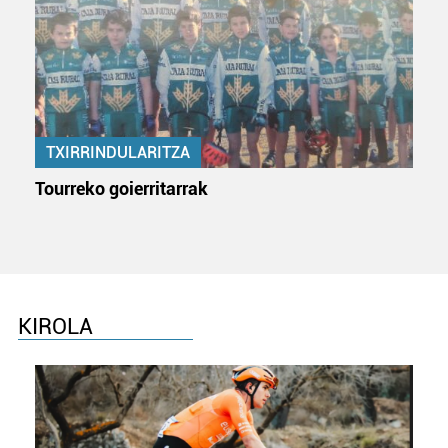
zerbitzuak hobetzeko asmoz, cookie teknologiaz
baliatzen gara. Ohar hau onartuz gero, teknologia hori
erabiltzeko baimen esplizitua ematen diguzu.
Gehiago
irakurri
TXIRRINDULARITZA
Tourreko goierritarrak
KIROLA