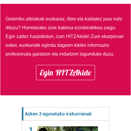
Goierriko albisteak euskaraz, libre eta kalitatez jaso nahi
dituzu?
Horretarako zure babesa ezinbestekoa zaigu.
Egin zaitez harpidedun, izan HITZAkide!
Zure ekarpenari
esker, euskaratik eginda dagoen tokiko informazio
profesionala garatzen eta indartzen lagunduko duzu.
Egin HITZAkide
Azken 3 egunetako irakurrienak
1