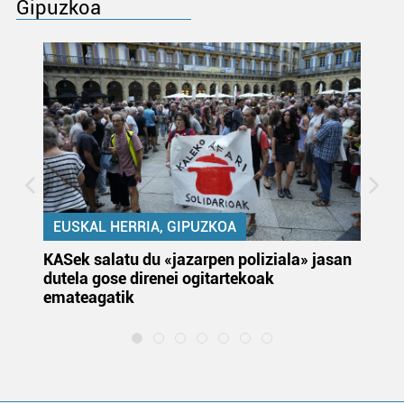
Gipuzkoa
EUSKAL HERRIA, GIPUZKOA
KASek salatu du «jazarpen poliziala» jasan
Pa
dutela gose direnei ogitartekoak
da
emateagatik
«s