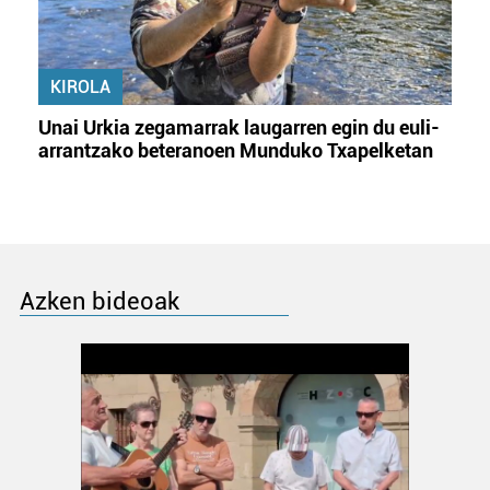
KIROLA
Unai Urkia zegamarrak laugarren egin du euli-
arrantzako beteranoen Munduko Txapelketan
Azken bideoak