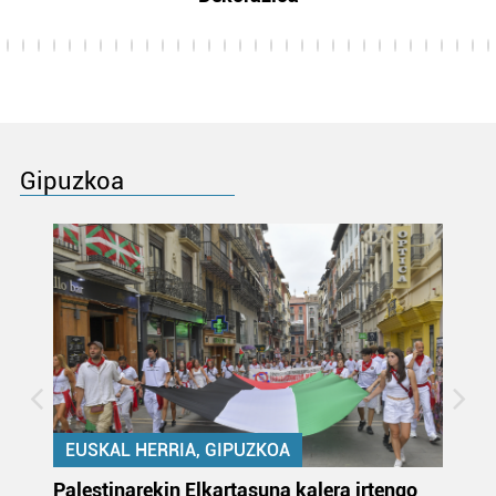
Gipuzkoa
EUSKAL HERRIA, GIPUZKOA
Palestinarekin Elkartasuna kalera irtengo
Do