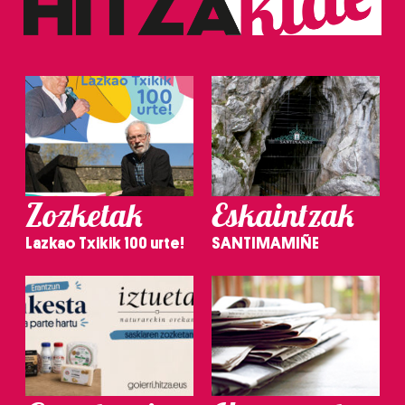
Zozketak
Eskaintzak
Lazkao Txikik 100 urte!
SANTIMAMIÑE