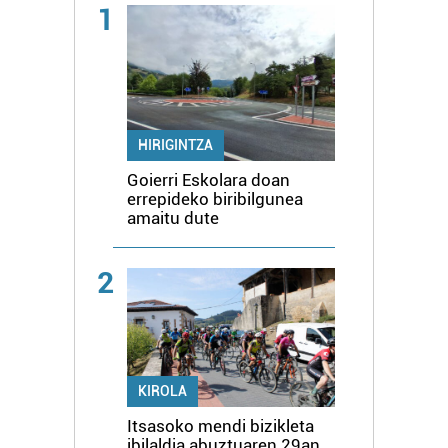
1
HIRIGINTZA
Goierri Eskolara doan
errepideko biribilgunea
amaitu dute
2
KIROLA
Itsasoko mendi bizikleta
ibilaldia abuztuaren 29an