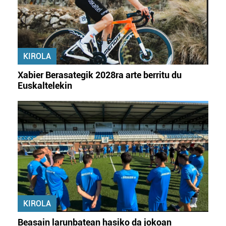
KIROLA
Xabier Berasategik 2028ra arte berritu du
Euskaltelekin
KIROLA
Beasain larunbatean hasiko da jokoan