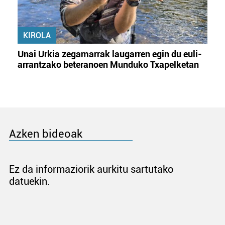
KIROLA
Unai Urkia zegamarrak laugarren egin du euli-
arrantzako beteranoen Munduko Txapelketan
Azken bideoak
Ez da informaziorik aurkitu sartutako
datuekin.