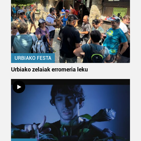
interes komertzial legitimoetan babesten dira. Ikusi gure
bazkideen zerrenda, beren ustez zein helburutarako
duten interes legitimoa eta horren aurka nola egin
dezakezun ikusteko.
Lortu zure datu pertsonalak prozesatzeko moduari
buruzko informazio gehiago eta ezarri zure lehentasunak
URBIAKO FESTA
datuen atalean. Edozein unetan alda edo ken dezakezu
zure baimena Cookieen adierazpenean.
Urbiako zelaiak erromeria leku
Webgune honek cookie propioak eta hirugarrenen cookie-
fitxategiak erabiltzen ditu. Zure esperientzia eta
zerbitzuak hobetzeko asmoz, cookie teknologiaz
baliatzen gara. Ohar hau onartuz gero, teknologia hori
erabiltzeko baimen esplizitua ematen diguzu.
Gehiago
irakurri