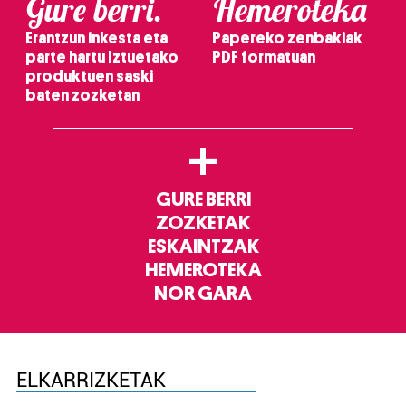
Gure berri.
Hemeroteka
Erantzun inkesta eta
Papereko zenbakiak
parte hartu Iztuetako
PDF formatuan
produktuen saski
baten zozketan
+
GURE BERRI
ZOZKETAK
ESKAINTZAK
HEMEROTEKA
NOR GARA
ELKARRIZKETAK