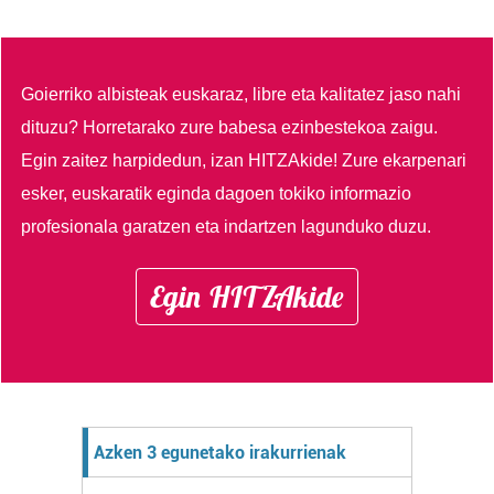
Goierriko albisteak euskaraz, libre eta kalitatez jaso nahi
dituzu?
Horretarako zure babesa ezinbestekoa zaigu.
Egin zaitez harpidedun, izan HITZAkide!
Zure ekarpenari
esker, euskaratik eginda dagoen tokiko informazio
profesionala garatzen eta indartzen lagunduko duzu.
Egin HITZAkide
Azken 3 egunetako irakurrienak