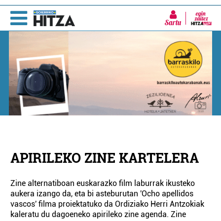
Sartu
APIRILEKO ZINE KARTELERA
Zine alternatiboan euskarazko film laburrak ikusteko
aukera izango da, eta bi asteburutan 'Ocho apellidos
vascos' filma proiektatuko da Ordiziako Herri Antzokiak
kaleratu du dagoeneko apirileko zine agenda. Zine