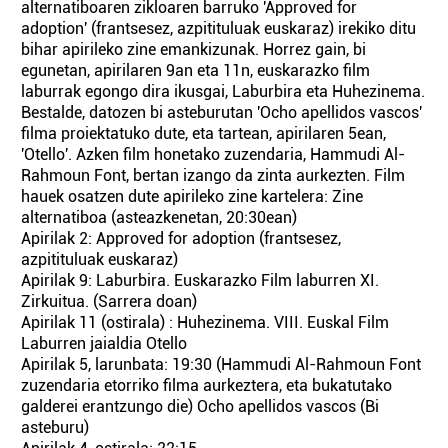
alternatiboaren zikloaren barruko 'Approved for
adoption' (frantsesez, azpitituluak euskaraz) irekiko ditu
bihar apirileko zine emankizunak. Horrez gain, bi
egunetan, apirilaren 9an eta 11n, euskarazko film
laburrak egongo dira ikusgai, Laburbira eta Huhezinema.
Bestalde, datozen bi asteburutan 'Ocho apellidos vascos'
filma proiektatuko dute, eta tartean, apirilaren 5ean,
'Otello'. Azken film honetako zuzendaria, Hammudi Al-
Rahmoun Font, bertan izango da zinta aurkezten. Film
hauek osatzen dute apirileko zine kartelera: Zine
alternatiboa (asteazkenetan, 20:30ean)
Apirilak 2: Approved for adoption (frantsesez,
azpitituluak euskaraz)
Apirilak 9: Laburbira. Euskarazko Film laburren XI.
Zirkuitua. (Sarrera doan)
Apirilak 11 (ostirala) : Huhezinema. VIII. Euskal Film
Laburren jaialdia Otello
Apirilak 5, larunbata: 19:30 (Hammudi Al-Rahmoun Font
zuzendaria etorriko filma aurkeztera, eta bukatutako
galderei erantzungo die) Ocho apellidos vascos (Bi
asteburu)