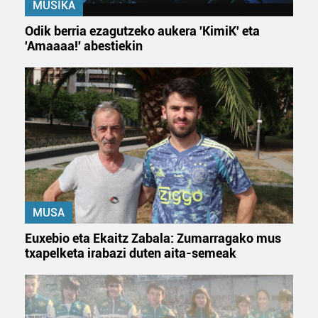
MUSIKA
Odik berria ezagutzeko aukera 'KimiK' eta
'Amaaaa!' abestiekin
MUSA
Euxebio eta Ekaitz Zabala: Zumarragako mus
txapelketa irabazi duten aita-semeak