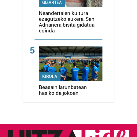
GIZARTEA
Neandertalen kultura
ezagutzeko aukera, San
Adrianera bisita gidatua
eginda
5
KIROLA
Beasain larunbatean
hasiko da jokoan