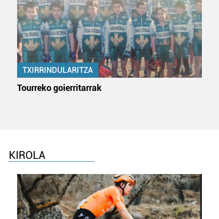
TXIRRINDULARITZA
Tourreko goierritarrak
KIROLA