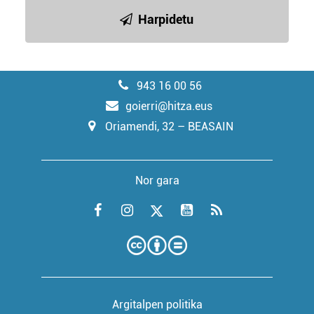
Harpidetu
943 16 00 56
goierri@hitza.eus
Oriamendi, 32 – BEASAIN
Nor gara
Argitalpen politika