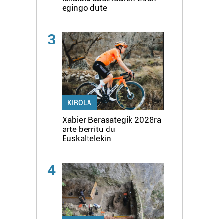
egingo dute
3
KIROLA
Xabier Berasategik 2028ra
arte berritu du
Euskaltelekin
4