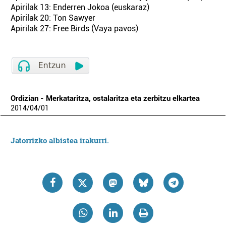
Apirilak 13: Enderren Jokoa (euskaraz)
Apirilak 20: Ton Sawyer
Apirilak 27: Free Birds (Vaya pavos)
Ordizian - Merkataritza, ostalaritza eta zerbitzu elkartea
2014
/
04
/
01
Jatorrizko albistea irakurri.