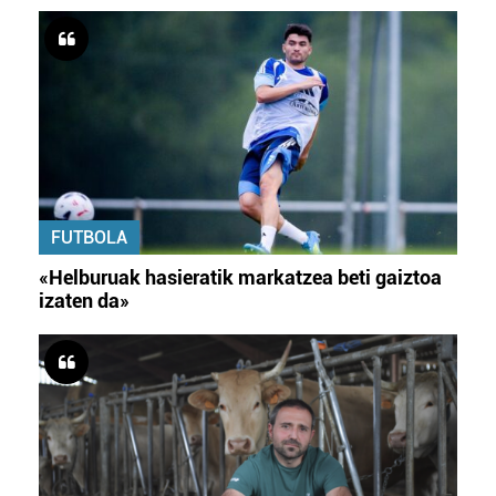
FUTBOLA
«Helburuak hasieratik markatzea beti gaiztoa
izaten da»