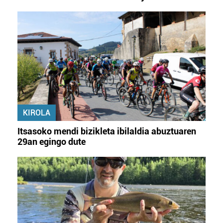
KIROLA
Itsasoko mendi bizikleta ibilaldia abuztuaren
29an egingo dute