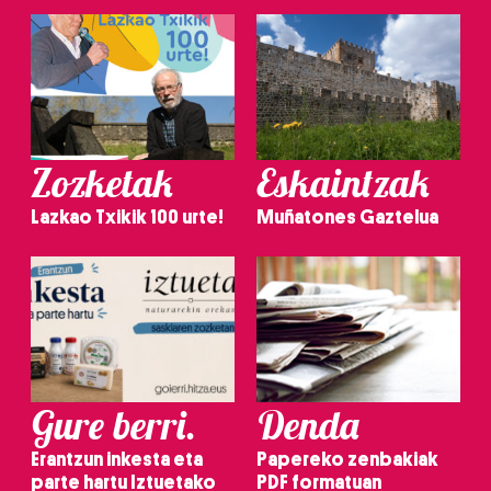
Zozketak
Eskaintzak
Lazkao Txikik 100 urte!
Muñatones Gaztelua
Gure berri.
Denda
Erantzun inkesta eta
Papereko zenbakiak
parte hartu Iztuetako
PDF formatuan