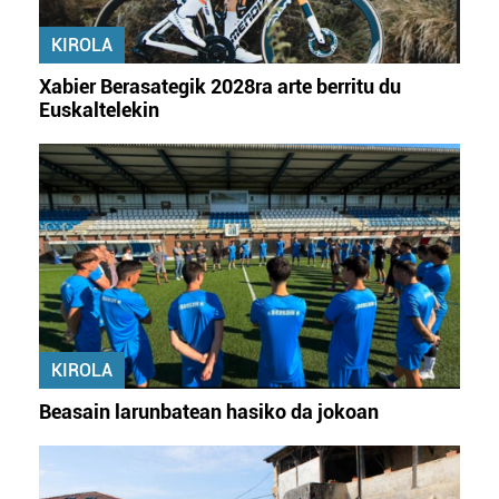
erabiltzeko baimen esplizitua ematen diguzu.
Gehiago
irakurri
KIROLA
Xabier Berasategik 2028ra arte berritu du
Euskaltelekin
KIROLA
Beasain larunbatean hasiko da jokoan