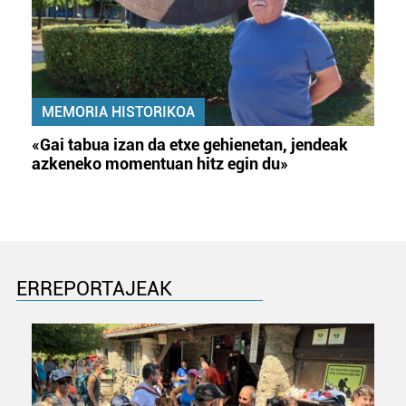
MEMORIA HISTORIKOA
«Gai tabua izan da etxe gehienetan, jendeak
azkeneko momentuan hitz egin du»
ERREPORTAJEAK