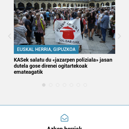
EUSKAL HERRIA, GIPUZKOA
KASek salatu du «jazarpen poliziala» jasan
Pa
dutela gose direnei ogitartekoak
da
emateagatik
«s