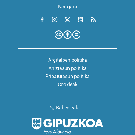
Nor gara
Argitalpen politika
Aniztasun politika
Pribatutasun politika
Cookieak
Babesleak: