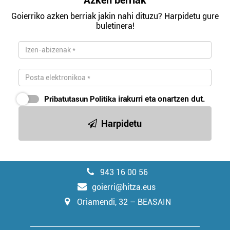
Azken berriak
Goierriko azken berriak jakin nahi dituzu? Harpidetu gure
buletinera!
Pribatutasun Politika
irakurri eta onartzen dut.
Harpidetu
943 16 00 56
goierri@hitza.eus
Oriamendi, 32 – BEASAIN