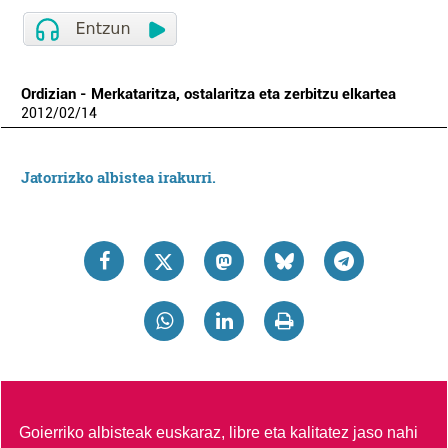
Ordizian - Merkataritza, ostalaritza eta zerbitzu elkartea
2012
/
02
/
14
Jatorrizko albistea irakurri.
Goierriko albisteak euskaraz, libre eta kalitatez jaso nahi