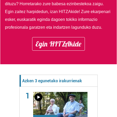
dituzu?
Horretarako zure babesa ezinbestekoa zaigu.
Egin zaitez harpidedun, izan HITZAkide!
Zure ekarpenari
esker, euskaratik eginda dagoen tokiko informazio
profesionala garatzen eta indartzen lagunduko duzu.
Egin HITZAkide
Azken 3 egunetako irakurrienak
1