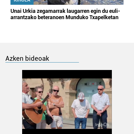
Unai Urkia zegamarrak laugarren egin du euli-
arrantzako beteranoen Munduko Txapelketan
Azken bideoak