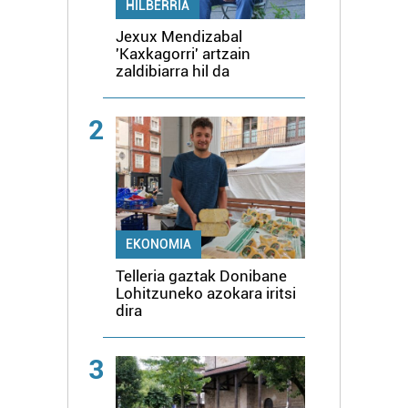
HILBERRIA
Jexux Mendizabal
'Kaxkagorri' artzain
zaldibiarra hil da
2
EKONOMIA
Telleria gaztak Donibane
Lohitzuneko azokara iritsi
dira
3