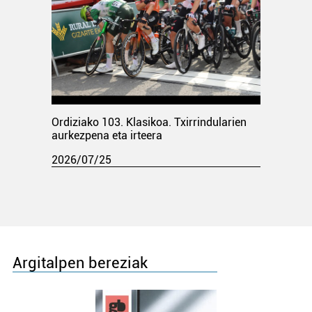
Ordiziako 103. Klasikoa. Txirrindularien
aurkezpena eta irteera
2026/07/25
Argitalpen bereziak