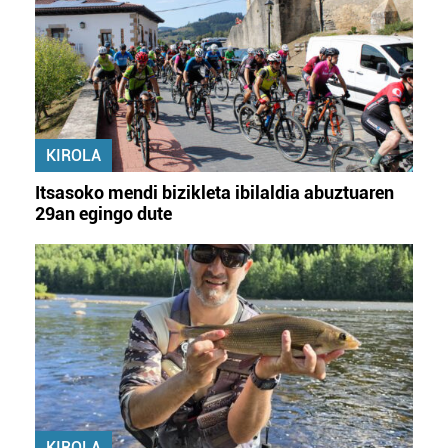
KIROLA
Itsasoko mendi bizikleta ibilaldia abuztuaren
29an egingo dute
KIROLA