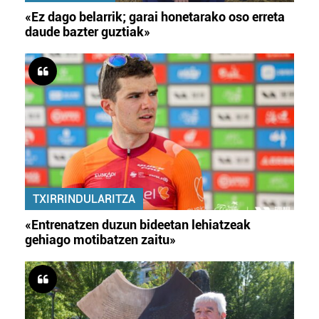
«Ez dago belarrik; garai honetarako oso erreta
daude bazter guztiak»
TXIRRINDULARITZA
«Entrenatzen duzun bideetan lehiatzeak
gehiago motibatzen zaitu»