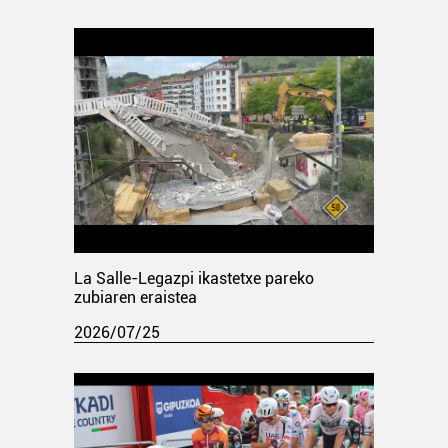
La Salle-Legazpi ikastetxe pareko
zubiaren eraistea
2026/07/25