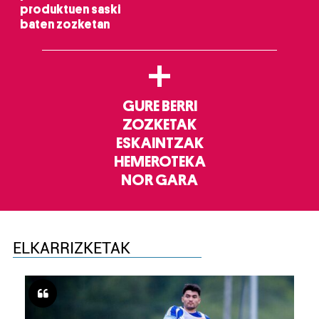
produktuen saski
baten zozketan
+
GURE BERRI
ZOZKETAK
ESKAINTZAK
HEMEROTEKA
NOR GARA
ELKARRIZKETAK