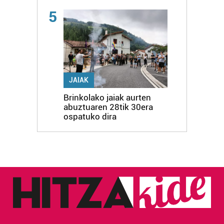
5
JAIAK
Brinkolako jaiak aurten
abuztuaren 28tik 30era
ospatuko dira