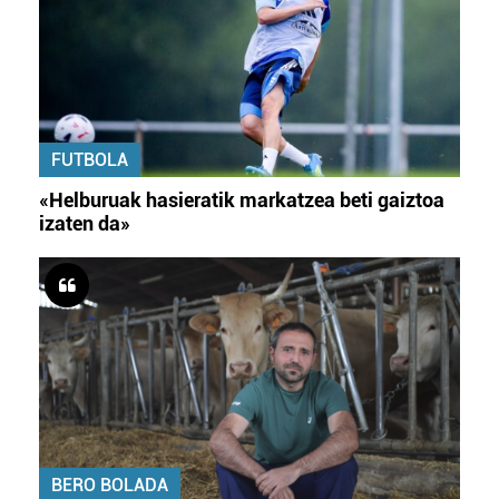
FUTBOLA
«Helburuak hasieratik markatzea beti gaiztoa
izaten da»
BERO BOLADA