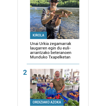
KIROLA
Unai Urkia zegamarrak
laugarren egin du euli-
arrantzako beteranoen
Munduko Txapelketan
2
ORDIZIAKO AZOKA