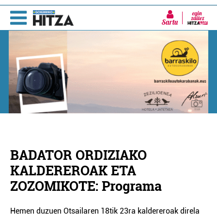
Sartu
BADATOR ORDIZIAKO
KALDEREROAK ETA
ZOZOMIKOTE: Programa
Hemen duzuen Otsailaren 18tik 23ra kaldereroak direla