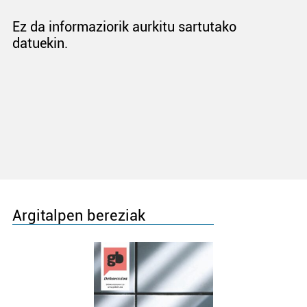
Ez da informaziorik aurkitu sartutako
datuekin.
Argitalpen bereziak