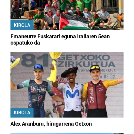
KIROLA
Emaneurre Euskarari eguna irailaren 5ean
ospatuko da
KIROLA
Alex Aranburu, hirugarrena Getxon