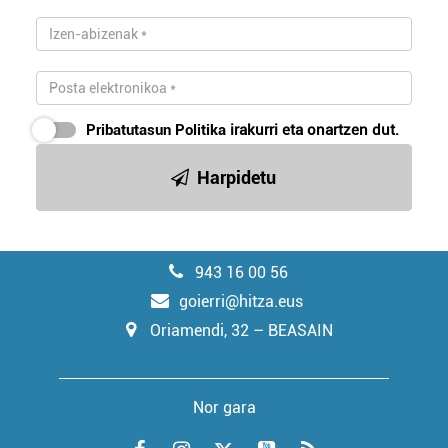
Pribatutasun Politika
irakurri eta onartzen dut.
Harpidetu
943 16 00 56
goierri@hitza.eus
Oriamendi, 32 – BEASAIN
Nor gara