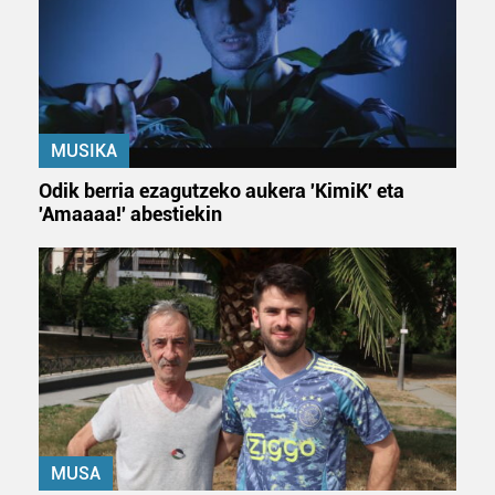
erabiltzen dituen hauta dezakezu.
Bazkide batzuek ez dizute baimenik eskatzen, eta beren
interes komertzial legitimoetan babesten dira. Ikusi gure
bazkideen zerrenda, beren ustez zein helburutarako
MUSIKA
duten interes legitimoa eta horren aurka nola egin
dezakezun ikusteko.
Odik berria ezagutzeko aukera 'KimiK' eta
'Amaaaa!' abestiekin
Lortu zure datu pertsonalak prozesatzeko moduari
buruzko informazio gehiago eta ezarri zure lehentasunak
datuen atalean. Edozein unetan alda edo ken dezakezu
zure baimena Cookieen adierazpenean.
Webgune honek cookie propioak eta hirugarrenen cookie-
fitxategiak erabiltzen ditu. Zure esperientzia eta
zerbitzuak hobetzeko asmoz, cookie teknologiaz
baliatzen gara. Ohar hau onartuz gero, teknologia hori
MUSA
erabiltzeko baimen esplizitua ematen diguzu.
Gehiago