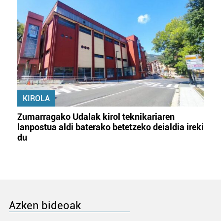
KIROLA
Zumarragako Udalak kirol teknikariaren
lanpostua aldi baterako betetzeko deialdia ireki
du
Azken bideoak