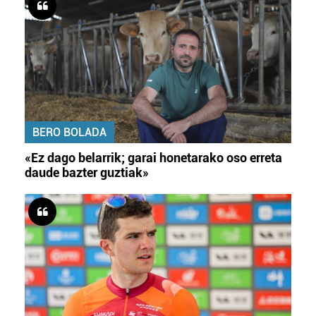
BERO BOLADA
«Ez dago belarrik; garai honetarako oso erreta
daude bazter guztiak»