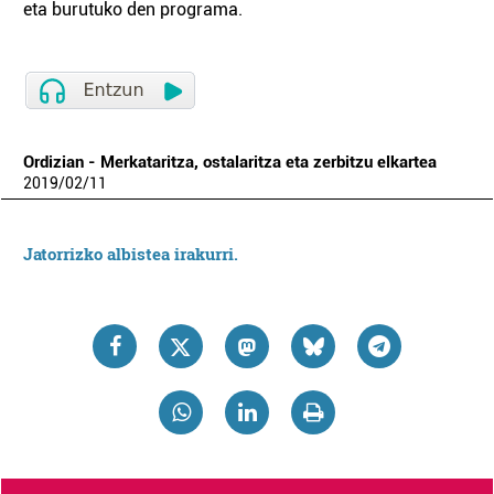
eta burutuko den programa.
Ordizian - Merkataritza, ostalaritza eta zerbitzu elkartea
2019
/
02
/
11
Jatorrizko albistea irakurri.