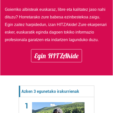
Goierriko albisteak euskaraz, libre eta kalitatez jaso nahi
dituzu?
Horretarako zure babesa ezinbestekoa zaigu.
Egin zaitez harpidedun, izan HITZAkide!
Zure ekarpenari
esker, euskaratik eginda dagoen tokiko informazio
profesionala garatzen eta indartzen lagunduko duzu.
Egin HITZAkide
Azken 3 egunetako irakurrienak
1