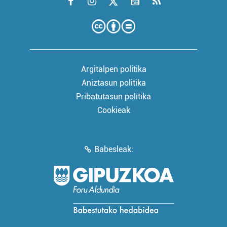
Argitalpen politika
Aniztasun politika
Pribatutasun politika
Cookieak
Babesleak: