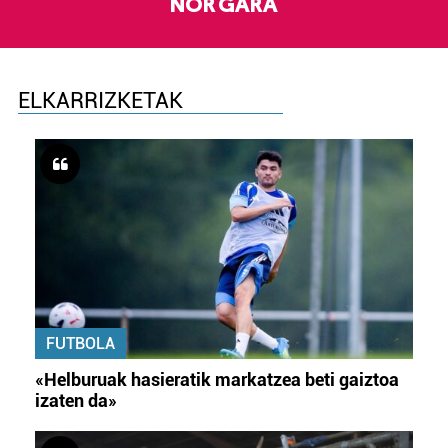
NOR GARA
ELKARRIZKETAK
FUTBOLA
«Helburuak hasieratik markatzea beti gaiztoa
izaten da»