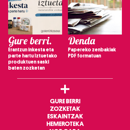
Gure berri.
Denda
Erantzun inkesta eta
Papereko zenbakiak
parte hartu Iztuetako
PDF formatuan
produktuen saski
baten zozketan
+
GURE BERRI
ZOZKETAK
ESKAINTZAK
HEMEROTEKA