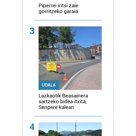
Piperrei iritsi zaie
gorritzeko garaia
3
UDALA
Lazkaotik Beasainera
sartzeko bidea itxita,
Senpere kalean
4