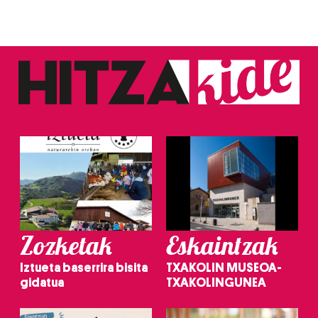
Zozketak
Eskaintzak
Iztueta baserrira bisita
TXAKOLIN MUSEOA-
gidatua
TXAKOLINGUNEA