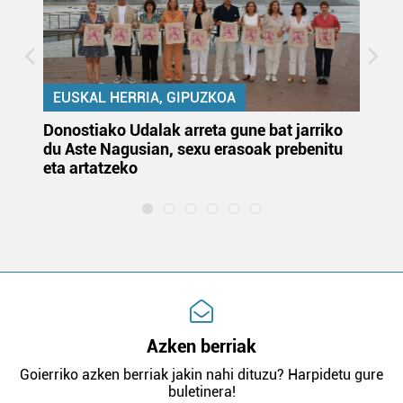
EUSKAL HERRIA, GIPUZKOA
Donostiako Udalak arreta gune bat jarriko
Ur
du Aste Nagusian, sexu erasoak prebenitu
es
eta artatzeko
lu
Azken berriak
Goierriko azken berriak jakin nahi dituzu? Harpidetu gure
buletinera!