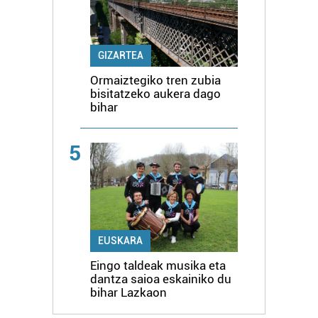
GIZARTEA
Ormaiztegiko tren zubia
bisitatzeko aukera dago
bihar
5
EUSKARA
Eingo taldeak musika eta
dantza saioa eskainiko du
bihar Lazkaon