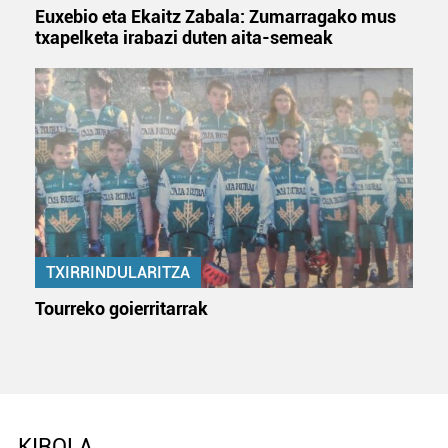
irakurri
Euxebio eta Ekaitz Zabala: Zumarragako mus
txapelketa irabazi duten aita-semeak
TXIRRINDULARITZA
Tourreko goierritarrak
KIROLA