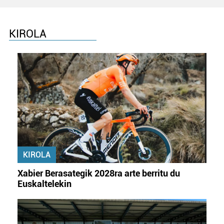
KIROLA
KIROLA
Xabier Berasategik 2028ra arte berritu du
Euskaltelekin