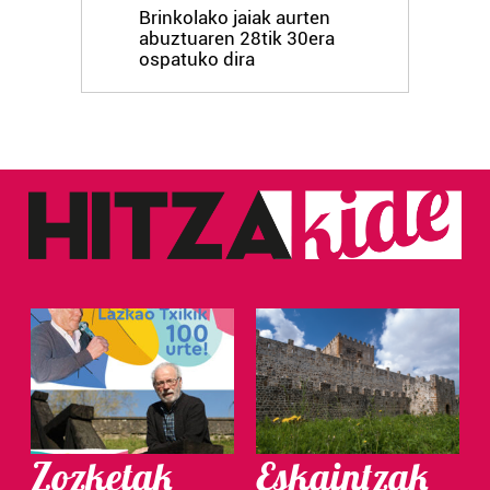
Brinkolako jaiak aurten
abuztuaren 28tik 30era
ospatuko dira
Zozketak
Eskaintzak