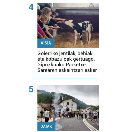
4
AISIA
Goierriko jentilak, behiak
eta kobazuloak gertuago,
Gipuzkoako Parketxe
Sarearen eskaintzari esker
5
JAIAK