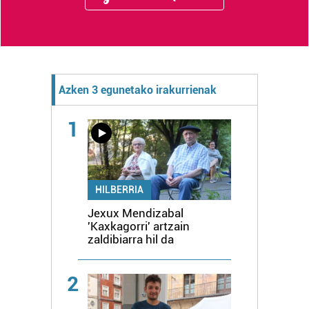
Azken 3 egunetako irakurrienak
1
HILBERRIA
Jexux Mendizabal
'Kaxkagorri' artzain
zaldibiarra hil da
2