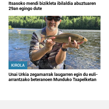
Itsasoko mendi bizikleta ibilaldia abuztuaren
29an egingo dute
KIROLA
Unai Urkia zegamarrak laugarren egin du euli-
arrantzako beteranoen Munduko Txapelketan