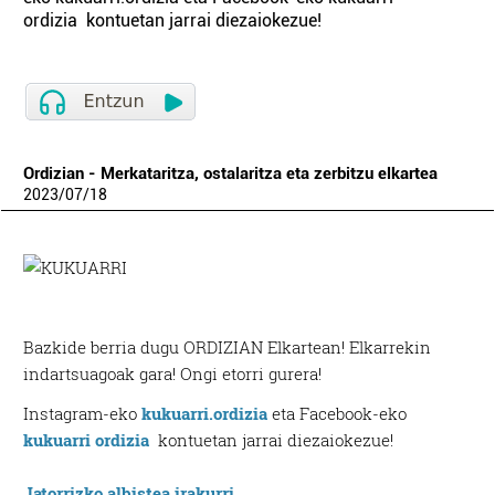
ordizia kontuetan jarrai diezaiokezue!
Ordizian - Merkataritza, ostalaritza eta zerbitzu elkartea
2023
/
07
/
18
Bazkide berria dugu ORDIZIAN Elkartean! Elkarrekin
indartsuagoak gara! Ongi etorri gurera!
Instagram-eko
kukuarri.ordizia
eta Facebook-eko
kukuarri ordizia
kontuetan jarrai diezaiokezue!
Jatorrizko albistea irakurri.