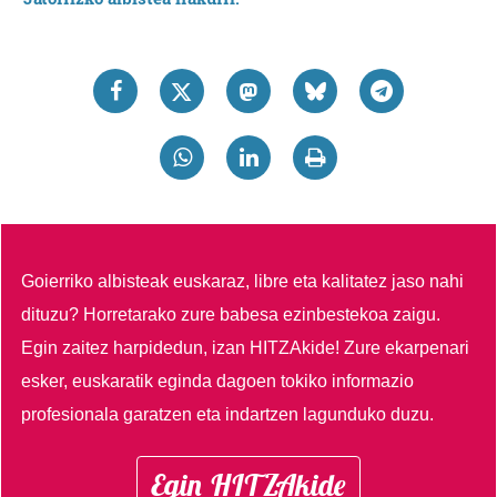
Goierriko albisteak euskaraz, libre eta kalitatez jaso nahi
dituzu?
Horretarako zure babesa ezinbestekoa zaigu.
Egin zaitez harpidedun, izan HITZAkide!
Zure ekarpenari
esker, euskaratik eginda dagoen tokiko informazio
profesionala garatzen eta indartzen lagunduko duzu.
Egin HITZAkide