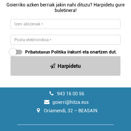
Goierriko azken berriak jakin nahi dituzu? Harpidetu gure
buletinera!
Pribatutasun Politika
irakurri eta onartzen dut.
Harpidetu
943 16 00 56
goierri@hitza.eus
Oriamendi, 32 – BEASAIN