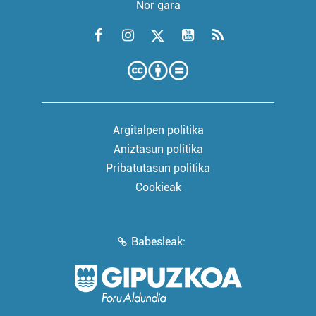
Nor gara
Argitalpen politika
Aniztasun politika
Pribatutasun politika
Cookieak
Babesleak: