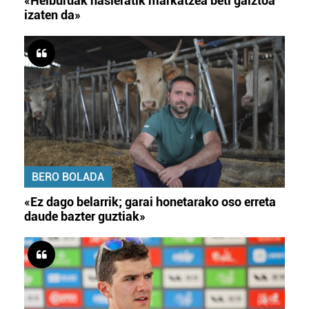
«Helburuak hasieratik markatzea beti gaiztoa
izaten da»
BERO BOLADA
«Ez dago belarrik; garai honetarako oso erreta
daude bazter guztiak»