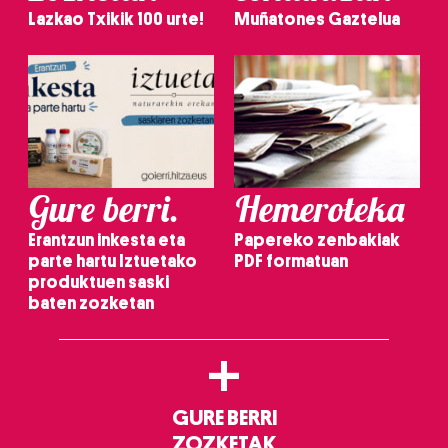
Lazkao Txikik 100 urte!
Muñatones Gaztelua
Gure berri.
Hemeroteka
Erantzun inkesta eta
Papereko zenbakiak
parte hartu Iztuetako
PDF formatuan
produktuen saski
baten zozketan
+
GURE BERRI
ZOZKETAK