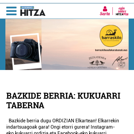
Sartu
BAZKIDE BERRIA: KUKUARRI
TABERNA
Bazkide berria dugu ORDIZIAN Elkartean! Elkarrekin
indartsuagoak gara! Ongi etorri gurera! Instagram-
eko kukuarri.ordizia eta Facebook-eko kukuarri