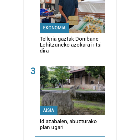
EKONOMIA
Telleria gaztak Donibane
Lohitzuneko azokara iritsi
dira
3
AISIA
Idiazabalen, abuzturako
plan ugari