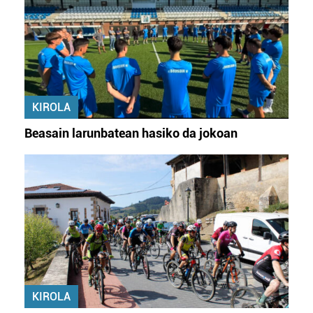
KIROLA
Beasain larunbatean hasiko da jokoan
KIROLA