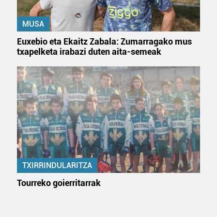
erabiltzeko baimen esplizitua ematen diguzu.
Gehiago
irakurri
MUSA
Euxebio eta Ekaitz Zabala: Zumarragako mus
txapelketa irabazi duten aita-semeak
TXIRRINDULARITZA
Tourreko goierritarrak