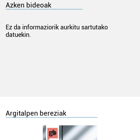
Azken bideoak
Ez da informaziorik aurkitu sartutako
datuekin.
Argitalpen bereziak