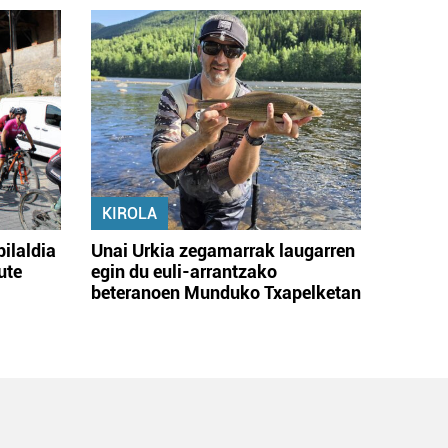
KIROLA
bilaldia
Unai Urkia zegamarrak laugarren
ute
egin du euli-arrantzako
beteranoen Munduko Txapelketan