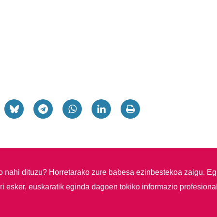
so nahi dituzu?
Horretarako zure babesa ezinbestekoa zaigu. Eg
i esker, euskaratik eginda dagoen tokiko informazio profesiona