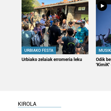
URBIAKO FESTA
MUSIK
Urbiako zelaiak erromeria leku
Odik be
'KimiK'
KIROLA