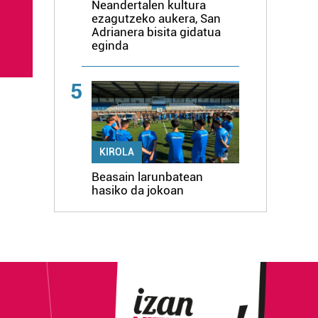
Neandertalen kultura
ezagutzeko aukera, San
Adrianera bisita gidatua
eginda
5
KIROLA
Beasain larunbatean
hasiko da jokoan