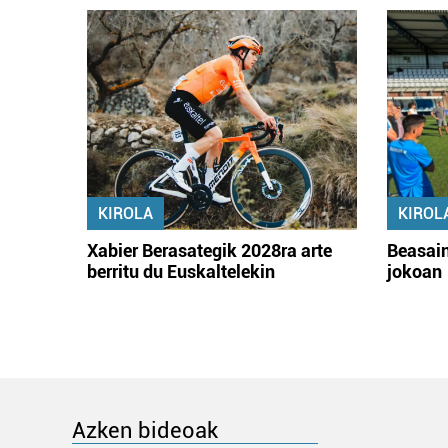
KIROLA
KIROL
Xabier Berasategik 2028ra arte
Beasain
berritu du Euskaltelekin
jokoan
Azken bideoak