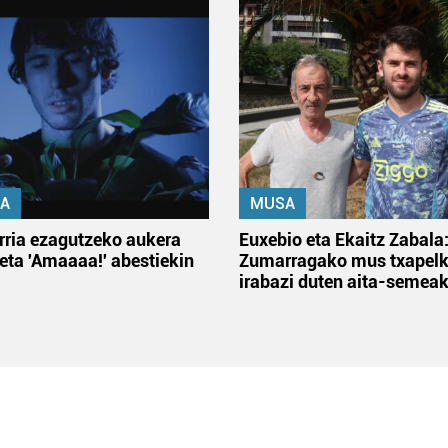
A
MUSA
rria ezagutzeko aukera
Euxebio eta Ekaitz Zabala
 eta 'Amaaaa!' abestiekin
Zumarragako mus txapelk
irabazi duten aita-semea