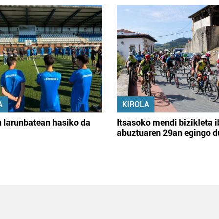
A
KIROLA
 larunbatean hasiko da
Itsasoko mendi bizikleta i
abuztuaren 29an egingo d