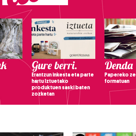
ak
Gure berri.
Denda
Erantzun inkesta eta parte
Papereko ze
hartu Iztuetako
formatuan
produktuen saski baten
zozketan