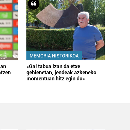
MEMORIA HISTORIKOA
tan
«Gai tabua izan da etxe
atzen
gehienetan, jendeak azkeneko
momentuan hitz egin du»