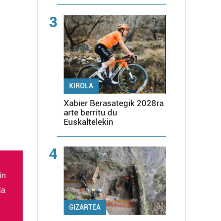
3
KIROLA
Xabier Berasategik 2028ra
arte berritu du
Euskaltelekin
4
in
la
GIZARTEA