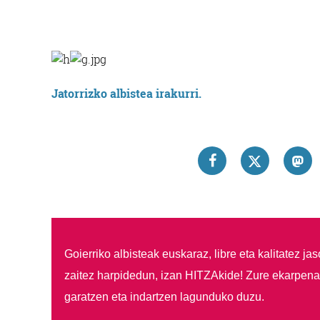
Jatorrizko albistea irakurri.
Goierriko albisteak euskaraz, libre eta kalitatez ja
zaitez harpidedun, izan HITZAkide!
Zure ekarpenar
garatzen eta indartzen lagunduko duzu.