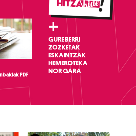
+
GURE BERRI
ZOZKETAK
ESKAINTZAK
HEMEROTEKA
NOR GARA
nbakiak PDF