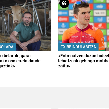
BOLADA
TXIRRINDULARITZA
o belarrik; garai
«Entrenatzen duzun bidee
ako oso erreta daude
lehiatzeak gehiago motib
guztiak»
zaitu»