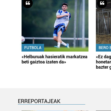
FUTBOLA
BERO 
«Helburuak hasieratik markatzea
«Ez dag
beti gaiztoa izaten da»
honetar
bazter 
ERREPORTAJEAK