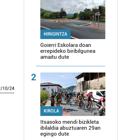
HIRIGINTZA
Goierri Eskolara doan
errepideko biribilgunea
amaitu dute
2
2
/
10
/
24
KIROLA
Itsasoko mendi bizikleta
ibilaldia abuztuaren 29an
egingo dute