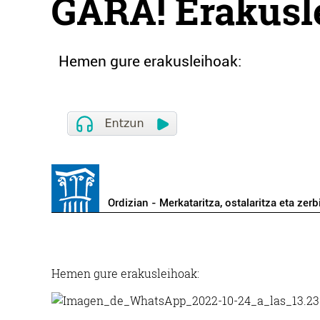
GARA! Erakusl
Hemen gure erakusleihoak:
Ordizian - Merkataritza, ostalaritza eta zerb
Hemen gure erakusleihoak: