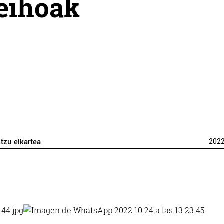
eihoak
itzu elkartea
202