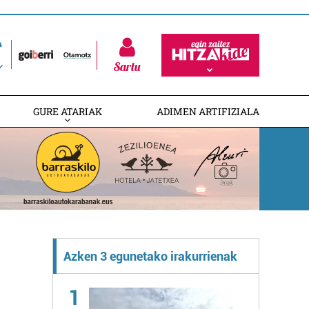
Sartu
GURE ATARIAK
ADIMEN ARTIFIZIALA
Azken 3 egunetako irakurrienak
1