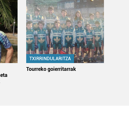
TXIRRINDULARITZA
:
Tourreko goierritarrak
eta
k