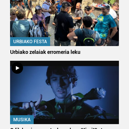
Webgune honek cookie propioak eta hirugarrenen cookie-
fitxategiak erabiltzen ditu. Zure esperientzia eta
zerbitzuak hobetzeko asmoz, cookie teknologiaz
baliatzen gara. Ohar hau onartuz gero, teknologia hori
erabiltzeko baimen esplizitua ematen diguzu.
Gehiago
irakurri
URBIAKO FESTA
Urbiako zelaiak erromeria leku
MUSIKA