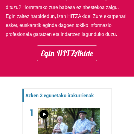
dituzu?
Horretarako zure babesa ezinbestekoa zaigu.
Egin zaitez harpidedun, izan HITZAkide!
Zure ekarpenari
esker, euskaratik eginda dagoen tokiko informazio
profesionala garatzen eta indartzen lagunduko duzu.
Egin HITZAkide
Azken 3 egunetako irakurrienak
1