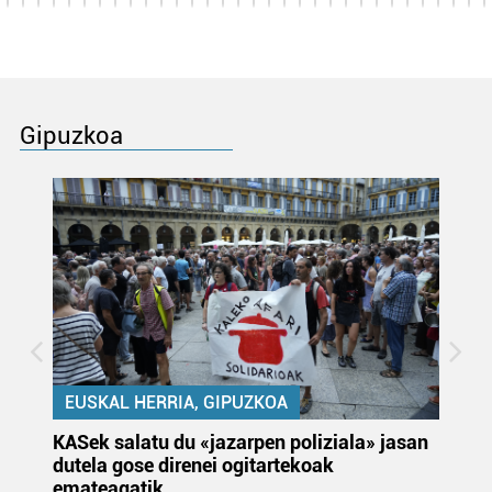
Gipuzkoa
EUSKAL HERRIA, GIPUZKOA
KASek salatu du «jazarpen poliziala» jasan
Pa
dutela gose direnei ogitartekoak
da
emateagatik
«s