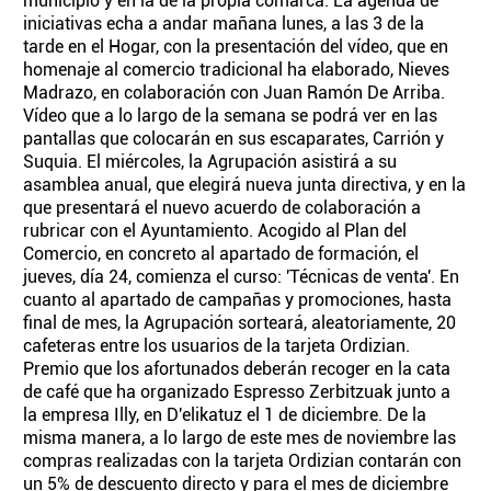
municipio y en la de la propia comarca. La agenda de
iniciativas echa a andar mañana lunes, a las 3 de la
tarde en el Hogar, con la presentación del vídeo, que en
homenaje al comercio tradicional ha elaborado, Nieves
Madrazo, en colaboración con Juan Ramón De Arriba.
Vídeo que a lo largo de la semana se podrá ver en las
pantallas que colocarán en sus escaparates, Carrión y
Suquia. El miércoles, la Agrupación asistirá a su
asamblea anual, que elegirá nueva junta directiva, y en la
que presentará el nuevo acuerdo de colaboración a
rubricar con el Ayuntamiento. Acogido al Plan del
Comercio, en concreto al apartado de formación, el
jueves, día 24, comienza el curso: 'Técnicas de venta'. En
cuanto al apartado de campañas y promociones, hasta
final de mes, la Agrupación sorteará, aleatoriamente, 20
cafeteras entre los usuarios de la tarjeta Ordizian.
Premio que los afortunados deberán recoger en la cata
de café que ha organizado Espresso Zerbitzuak junto a
la empresa Illy, en D'elikatuz el 1 de diciembre. De la
misma manera, a lo largo de este mes de noviembre las
compras realizadas con la tarjeta Ordizian contarán con
un 5% de descuento directo y para el mes de diciembre