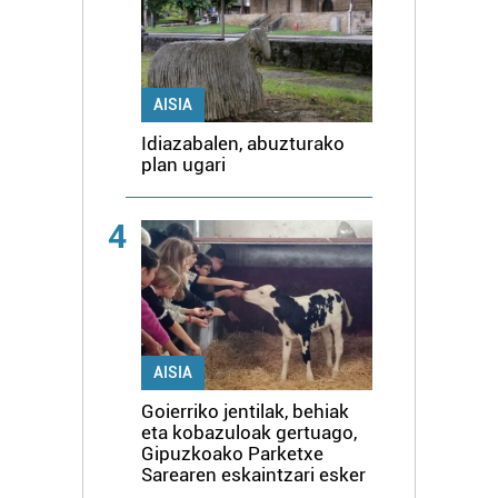
AISIA
Idiazabalen, abuzturako
plan ugari
4
AISIA
Goierriko jentilak, behiak
eta kobazuloak gertuago,
Gipuzkoako Parketxe
Sarearen eskaintzari esker