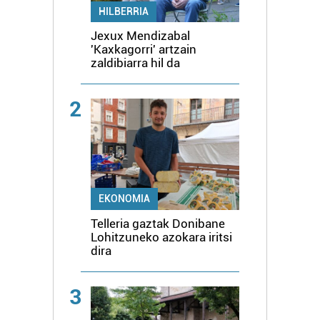
HILBERRIA
Jexux Mendizabal
'Kaxkagorri' artzain
zaldibiarra hil da
2
EKONOMIA
Telleria gaztak Donibane
Lohitzuneko azokara iritsi
dira
3