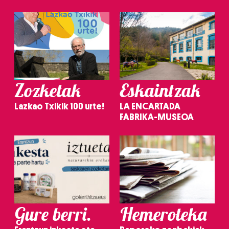
Zozketak
Eskaintzak
Lazkao Txikik 100 urte!
LA ENCARTADA
FABRIKA-MUSEOA
Gure berri.
Hemeroteka