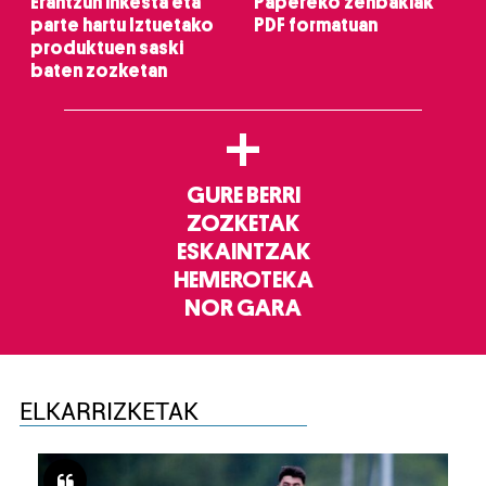
Erantzun inkesta eta
Papereko zenbakiak
parte hartu Iztuetako
PDF formatuan
produktuen saski
baten zozketan
+
GURE BERRI
ZOZKETAK
ESKAINTZAK
HEMEROTEKA
NOR GARA
ELKARRIZKETAK