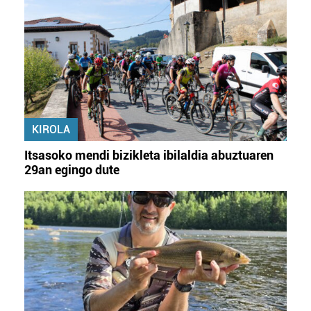
KIROLA
Itsasoko mendi bizikleta ibilaldia abuztuaren
29an egingo dute