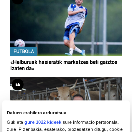
FUTBOLA
«Helburuak hasieratik markatzea beti gaiztoa
izaten da»
Datuen erabilera arduratsua
Guk eta
gure 1022 kideek
sure informacio pertsonala,
zure IP zenbakia, esaterako, prozesatzen ditugu, cookie