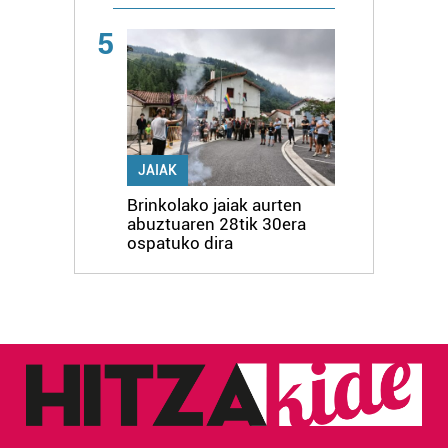
5
JAIAK
Brinkolako jaiak aurten
abuztuaren 28tik 30era
ospatuko dira