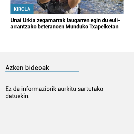
KIROLA
Unai Urkia zegamarrak laugarren egin du euli-
arrantzako beteranoen Munduko Txapelketan
Azken bideoak
Ez da informaziorik aurkitu sartutako
datuekin.