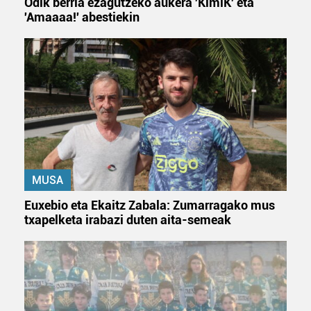
Odik berria ezagutzeko aukera 'KimiK' eta
'Amaaaa!' abestiekin
MUSA
Euxebio eta Ekaitz Zabala: Zumarragako mus
txapelketa irabazi duten aita-semeak