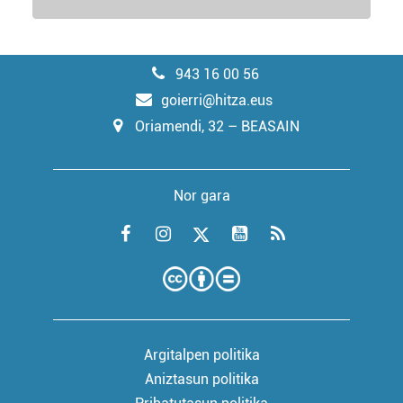
943 16 00 56
goierri@hitza.eus
Oriamendi, 32 – BEASAIN
Nor gara
Argitalpen politika
Aniztasun politika