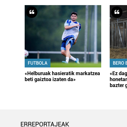
FUTBOLA
BERO 
«Helburuak hasieratik markatzea
«Ez dag
beti gaiztoa izaten da»
honetar
bazter 
ERREPORTAJEAK