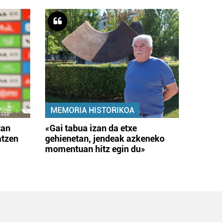
MEMORIA HISTORIKOA
tan
«Gai tabua izan da etxe
atzen
gehienetan, jendeak azkeneko
momentuan hitz egin du»