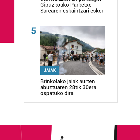
Gipuzkoako Parketxe
Sarearen eskaintzari esker
5
JAIAK
Brinkolako jaiak aurten
abuztuaren 28tik 30era
ospatuko dira