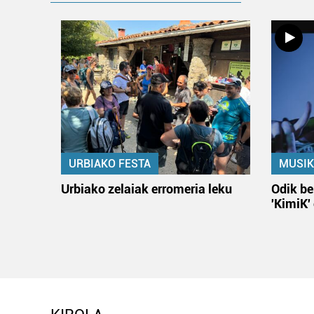
URBIAKO FESTA
MUSIK
Urbiako zelaiak erromeria leku
Odik be
'KimiK'