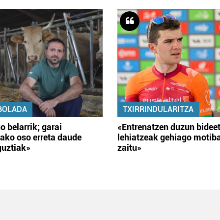
BOLADA
TXIRRINDULARITZA
o belarrik; garai
«Entrenatzen duzun bidee
ako oso erreta daude
lehiatzeak gehiago motib
guztiak»
zaitu»