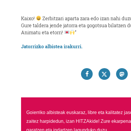
Kaixo!
Zerbitzari aparta zara edo izan nahi du
Gure taldera jende jatorra eta gogotsua bilatzen d
Animatu eta etorri!
”
Jatorrizko albistea irakurri.
Goierriko albisteak euskaraz, libre eta kalitatez ja
zaitez harpidedun, izan HITZAkide!
Zure ekarpenar
garatzen eta indartzen lagunduko duzu.