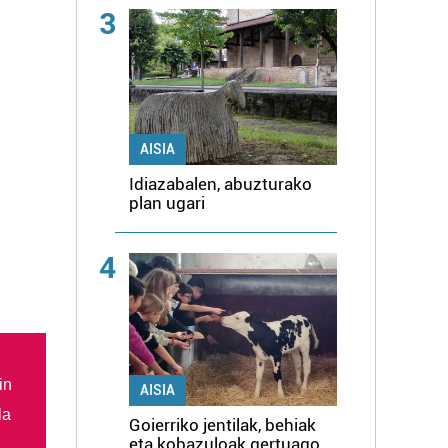
3
AISIA
Idiazabalen, abuzturako
plan ugari
4
in
AISIA
la
Goierriko jentilak, behiak
eta kobazuloak gertuago,