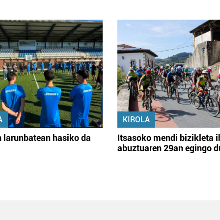
A
KIROLA
 larunbatean hasiko da
Itsasoko mendi bizikleta i
abuztuaren 29an egingo d