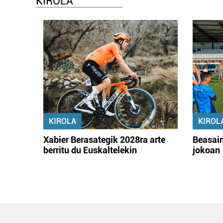
KIROLA
KIROLA
KIROL
Xabier Berasategik 2028ra arte
Beasain
berritu du Euskaltelekin
jokoan