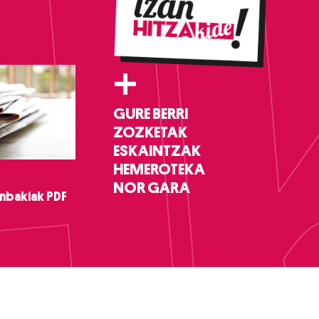
+
GURE BERRI
ZOZKETAK
ESKAINTZAK
HEMEROTEKA
NOR GARA
nbakiak PDF