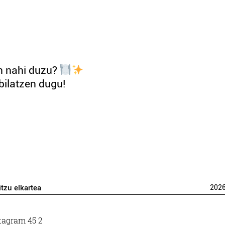
an nahi duzu?
bilatzen dugu!
itzu elkartea
202