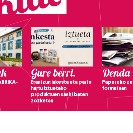
ak
Gure berri.
Denda
ABRIKA-
Erantzun inkesta eta parte
Papereko ze
hartu Iztuetako
formatuan
produktuen saski baten
zozketan