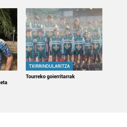
TXIRRINDULARITZA
:
Tourreko goierritarrak
eta
k