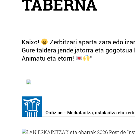
TABERNA
Kaixo!
Zerbitzari aparta zara edo iz
Gure taldera jende jatorra eta gogotsua 
Animatu eta etorri!
”
Ordizian - Merkataritza, ostalaritza eta zerb