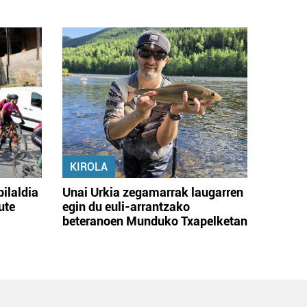
KIROLA
bilaldia
Unai Urkia zegamarrak laugarren
ute
egin du euli-arrantzako
beteranoen Munduko Txapelketan