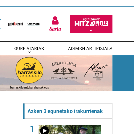
Sartu
GURE ATARIAK
ADIMEN ARTIFIZIALA
Azken 3 egunetako irakurrienak
1