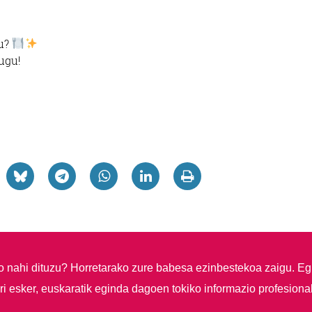
zu?
ugu!
so nahi dituzu?
Horretarako zure babesa ezinbestekoa zaigu. Eg
i esker, euskaratik eginda dagoen tokiko informazio profesiona