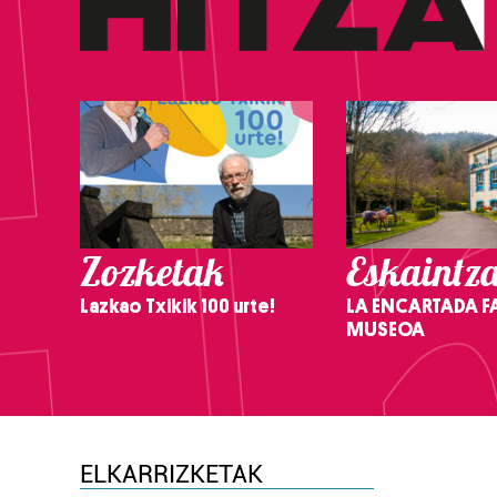
Zozketak
Eskaintz
Lazkao Txikik 100 urte!
LA ENCARTADA F
MUSEOA
ELKARRIZKETAK