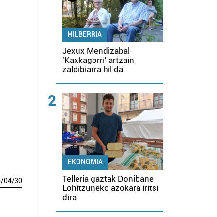
HILBERRIA
Jexux Mendizabal
'Kaxkagorri' artzain
zaldibiarra hil da
2
EKONOMIA
Telleria gaztak Donibane
6
/
04
/
30
Lohitzuneko azokara iritsi
dira