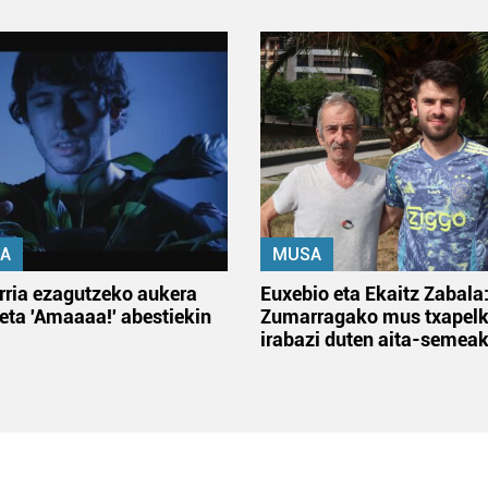
A
MUSA
rria ezagutzeko aukera
Euxebio eta Ekaitz Zabala
 eta 'Amaaaa!' abestiekin
Zumarragako mus txapelk
irabazi duten aita-semea