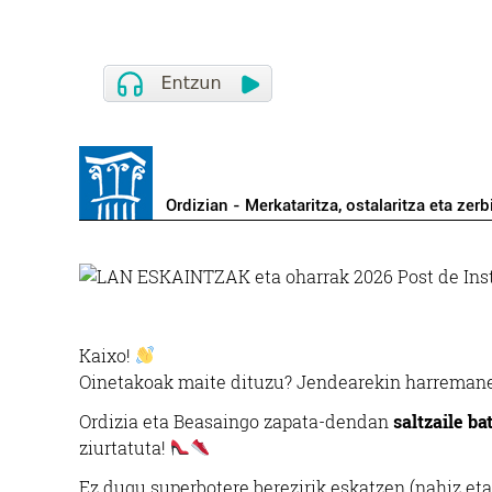
Ordizian - Merkataritza, ostalaritza eta zerb
Kaixo!
Oinetakoak maite dituzu? Jendearekin harremanet
Ordizia eta Beasaingo zapata-dendan
saltzaile ba
ziurtatuta!
Ez dugu superbotere berezirik eskatzen (nahiz et