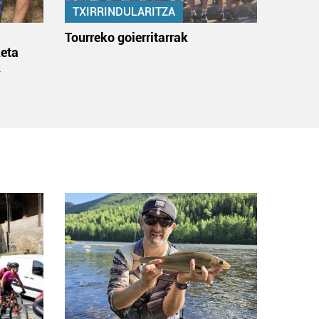
TXIRRINDULARITZA
:
Tourreko goierritarrak
eta
k