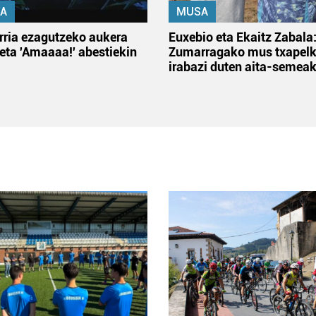
A
MUSA
rria ezagutzeko aukera
Euxebio eta Ekaitz Zabala
 eta 'Amaaaa!' abestiekin
Zumarragako mus txapelk
irabazi duten aita-semea