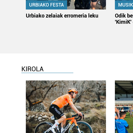
URBIAKO FESTA
MUSIK
Urbiako zelaiak erromeria leku
Odik be
'KimiK'
KIROLA