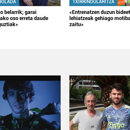
BOLADA
TXIRRINDULARITZA
o belarrik; garai
«Entrenatzen duzun bidee
ako oso erreta daude
lehiatzeak gehiago motib
guztiak»
zaitu»