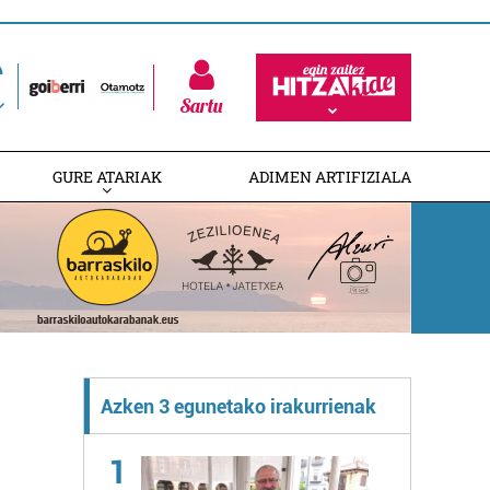
Sartu
GURE ATARIAK
ADIMEN ARTIFIZIALA
Azken 3 egunetako irakurrienak
1