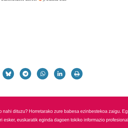
so nahi dituzu?
Horretarako zure babesa ezinbestekoa zaigu. Eg
i esker, euskaratik eginda dagoen tokiko informazio profesiona