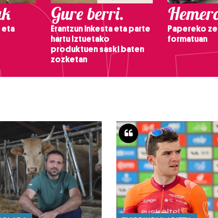
ak
Gure berri.
Hemero
 eta
Erantzun inkesta eta parte
Papereko ze
hartu Iztuetako
formatuan
produktuen saski baten
zozketan