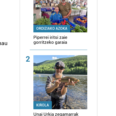
ORDIZIAKO AZOKA
Piperrei iritsi zaie
gorritzeko garaia
hau
2
KIROLA
Unai Urkia zegamarrak