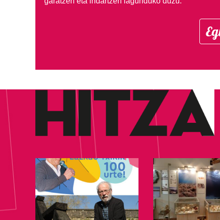
garatzen eta indartzen lagunduko duzu.
Eg