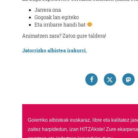
Jarrera ona
Gogoak lan egiteko
Eta irribarre handi bat
Animatzen zara? Zatoz gure taldera!
Jatorrizko albistea irakurri.
Goierriko albisteak euskaraz, libre eta kalitatez ja
zaitez harpidedun, izan HITZAkide!
Zure ekarpenar