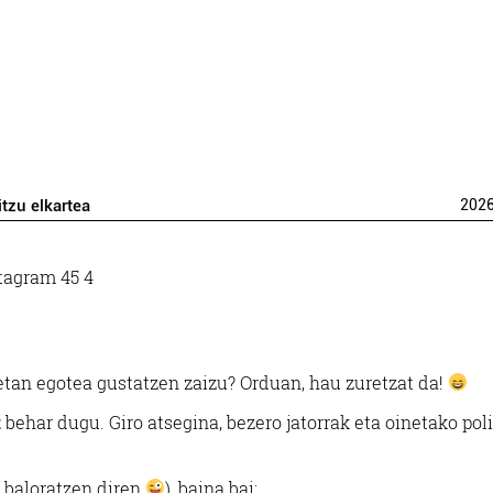
itzu elkartea
202
an egotea gustatzen zaizu? Orduan, hau zuretzat da!
t
behar dugu. Giro atsegina, bezero jatorrak eta oinetako pol
a baloratzen diren
), baina bai: