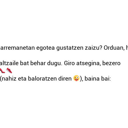
harremanetan egotea gustatzen zaizu? Orduan, 
tzaile bat behar dugu. Giro atsegina, bezero
(nahiz eta baloratzen diren
), baina bai: