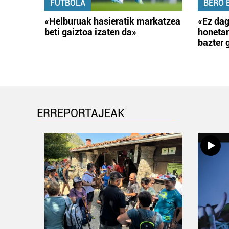
FUTBOLA
BERO 
«Helburuak hasieratik markatzea
«Ez dag
beti gaiztoa izaten da»
honetar
bazter 
ERREPORTAJEAK