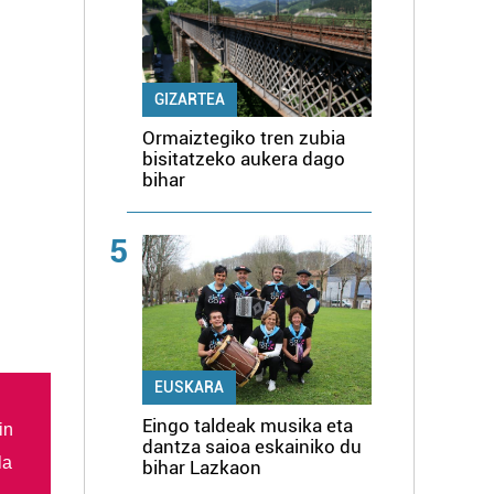
GIZARTEA
Ormaiztegiko tren zubia
bisitatzeko aukera dago
bihar
5
EUSKARA
Eingo taldeak musika eta
in
dantza saioa eskainiko du
la
bihar Lazkaon