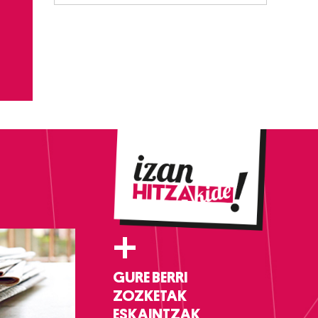
+
GURE BERRI
ZOZKETAK
ESKAINTZAK