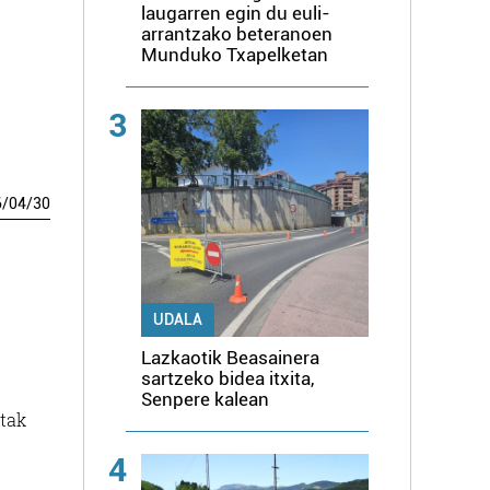
laugarren egin du euli-
arrantzako beteranoen
Munduko Txapelketan
3
6
/
04
/
30
UDALA
Lazkaotik Beasainera
sartzeko bidea itxita,
Senpere kalean
itak
4