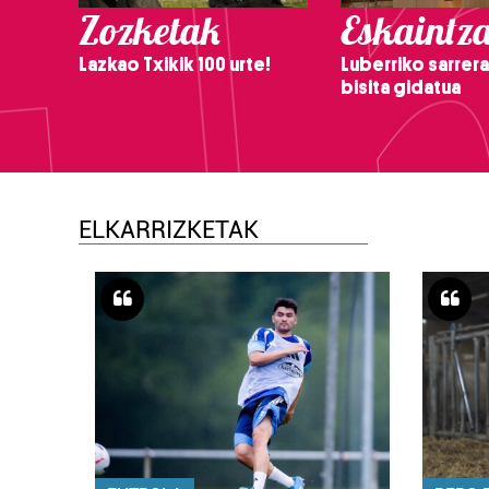
Zozketak
Eskaintz
Lazkao Txikik 100 urte!
Luberriko sarrera
bisita gidatua
ELKARRIZKETAK