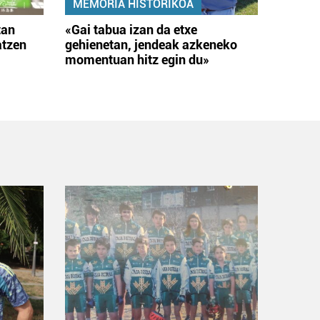
MEMORIA HISTORIKOA
tan
«Gai tabua izan da etxe
atzen
gehienetan, jendeak azkeneko
momentuan hitz egin du»