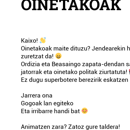
OINETAKOAK
Kaixo!
Oinetakoak maite dituzu? Jendearekin 
zuretzat da!
Ordizia eta Beasaingo zapata-dendan sal
jatorrak eta oinetako politak ziurtatuta!
Ez dugu superbotere berezirik eskatzen 
Jarrera ona
Gogoak lan egiteko
Eta irribarre handi bat
Animatzen zara? Zatoz gure taldera!