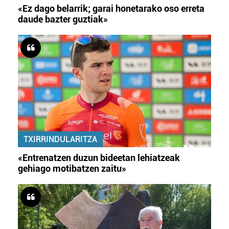
«Ez dago belarrik; garai honetarako oso erreta
daude bazter guztiak»
TXIRRINDULARITZA
«Entrenatzen duzun bideetan lehiatzeak
gehiago motibatzen zaitu»