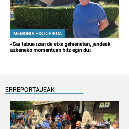
MEMORIA HISTORIKOA
«Gai tabua izan da etxe gehienetan, jendeak
azkeneko momentuan hitz egin du»
ERREPORTAJEAK