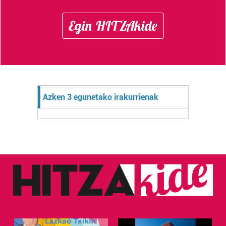
Egin HITZAkide
Azken 3 egunetako irakurrienak