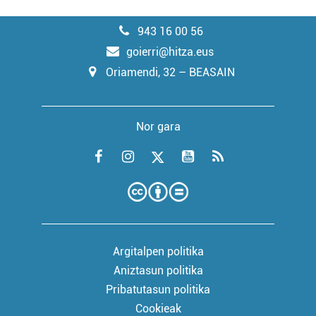
943 16 00 56
goierri@hitza.eus
Oriamendi, 32 – BEASAIN
Nor gara
Argitalpen politika
Aniztasun politika
Pribatutasun politika
Cookieak