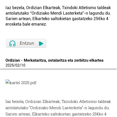
Iaz bezela, Ordizian Elkarteak, Txindoki Atletismo taldeak
antolatutako “Ordiziako Mendi Lasterketa”-n lagundu du.
Sarien artean, Elkarteko saltokietan gastatzeko 25€ko 4
erosketa bale emanez.
Ordizian - Merkataritza, ostalaritza eta zerbitzu elkartea
2025
/
02
/
10
Iaz bezela, Ordizian Elkarteak,
Txindoki Atletismo taldeak
antolatutako “Ordiziako Mendi Lasterketa”-n lagundu du.
Sarien artean, Elkarteko saltokietan gastatzeko 25€ko 4