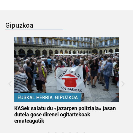
Gipuzkoa
EUSKAL HERRIA, GIPUZKOA
KASek salatu du «jazarpen poliziala» jasan
Pa
dutela gose direnei ogitartekoak
da
emateagatik
«s