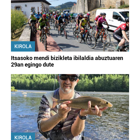
KIROLA
Itsasoko mendi bizikleta ibilaldia abuztuaren
29an egingo dute
KIROLA