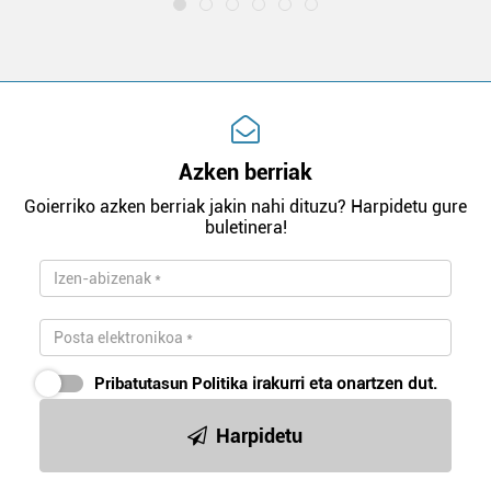
Azken berriak
Goierriko azken berriak jakin nahi dituzu? Harpidetu gure
buletinera!
Pribatutasun Politika
irakurri eta onartzen dut.
Harpidetu