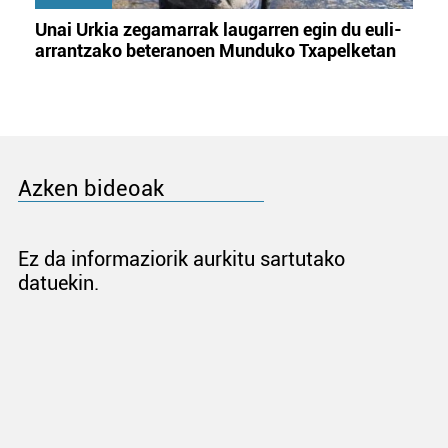
Unai Urkia zegamarrak laugarren egin du euli-
arrantzako beteranoen Munduko Txapelketan
Azken bideoak
Ez da informaziorik aurkitu sartutako
datuekin.