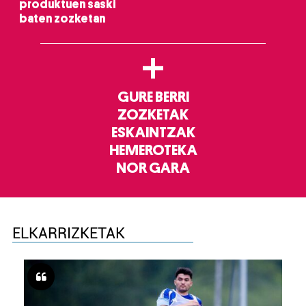
produktuen saski
baten zozketan
+
GURE BERRI
ZOZKETAK
ESKAINTZAK
HEMEROTEKA
NOR GARA
ELKARRIZKETAK