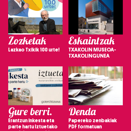
Zozketak
Eskaintzak
Lazkao Txikik 100 urte!
TXAKOLIN MUSEOA-
TXAKOLINGUNEA
Gure berri.
Denda
Erantzun inkesta eta
Papereko zenbakiak
parte hartu Iztuetako
PDF formatuan