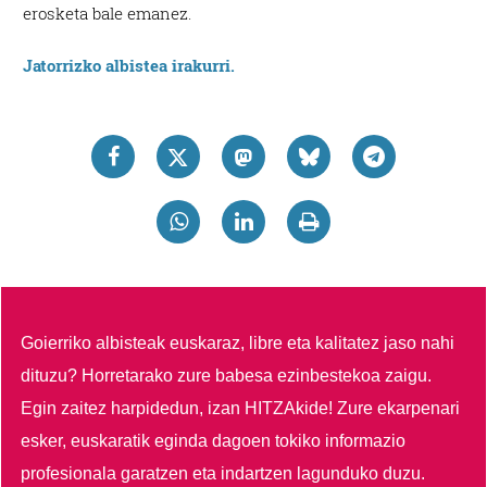
erosketa bale emanez.
Jatorrizko albistea irakurri.
Goierriko albisteak euskaraz, libre eta kalitatez jaso nahi
dituzu?
Horretarako zure babesa ezinbestekoa zaigu.
Egin zaitez harpidedun, izan HITZAkide!
Zure ekarpenari
esker, euskaratik eginda dagoen tokiko informazio
profesionala garatzen eta indartzen lagunduko duzu.