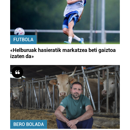
FUTBOLA
«Helburuak hasieratik markatzea beti gaiztoa
izaten da»
BERO BOLADA