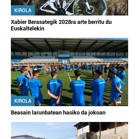
KIROLA
Xabier Berasategik 2028ra arte berritu du
Euskaltelekin
KIROLA
Beasain larunbatean hasiko da jokoan