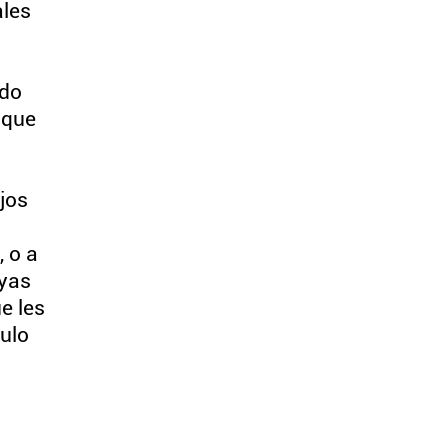
ales
ido
 que
jos
, o a
uyas
e les
culo