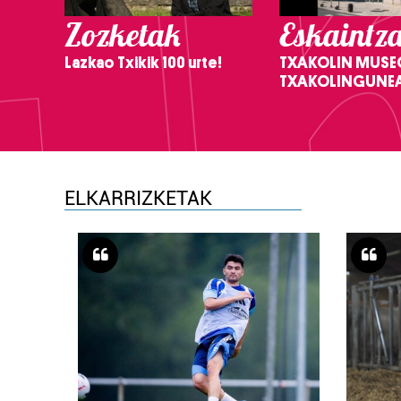
Zozketak
Eskaintz
Lazkao Txikik 100 urte!
TXAKOLIN MUSE
TXAKOLINGUNE
ELKARRIZKETAK