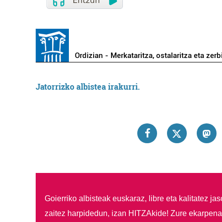
Ordizian - Merkataritza, ostalaritza eta zerb
Jatorrizko albistea irakurri.
Goierriko albisteak euskaraz, libre eta kalitatez ja
zaitez harpidedun, izan HITZAkide!
Zure ekarpenar