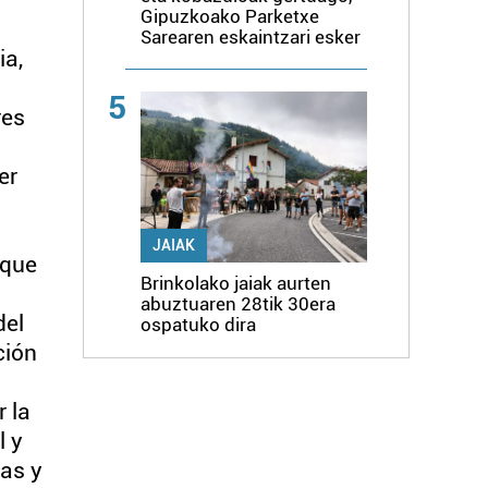
Gipuzkoako Parketxe
Sarearen eskaintzari esker
ia,
5
res
er
JAIAK
 que
Brinkolako jaiak aurten
abuztuaren 28tik 30era
del
ospatuko dira
ción
o
 la
l y
as y