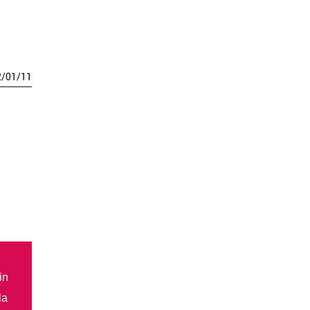
2
/
01
/
11
in
la