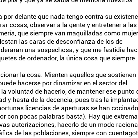
de pila y que ya se sabía de memoria nuestros
 por delante que nada tengo contra su existenc
ar cosas, observar a la gente y entretener a las
umería, que siempre van maquilladas como muje
lestan las caras de desconfianza de los de
sideraran una sospechosa, y que me fastidia hac
quetes de ordenador, la única cosa que siempre
ucionar la cosa. Mienten aquellos que sostienen
puede hacerse por dinamizar en el sector del
la voluntad de hacerlo, de mantener ese punto 
idad y hasta de la decencia, pues tras la implanta
portunas licencias de aperturas se han cocinad
or con pocas palabras basta). Hay que extremar
vas autorizaciones, hacerlo de un modo raciona
fica de las poblaciones, siempre con cuentagot