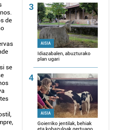
s
3
inos.
os de
no
ervas
AISIA
nde
Idiazabalen, abuzturako
plan ugari
si se
se
4
 nos
ya
tes
stil,
AISIA
mpre,
Goierriko jentilak, behiak
eta kobazuloak gertuago,