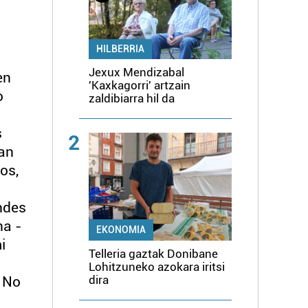
HILBERRIA
Jexux Mendizabal
en
'Kaxkagorri' artzain
o
zaldibiarra hil da
s
2
ran
os,
ndes
na -
EKONOMIA
i
Telleria gaztak Donibane
Lohitzuneko azokara iritsi
dira
. No