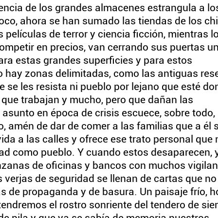
ncia de los grandes almacenes estrangula a lo
oco, ahora se han sumado las tiendas de los ch
películas de terror y ciencia ficción, mientras l
ompetir en precios, van cerrando sus puertas u
Para estas grandes superficies y para estos
o hay zonas delimitadas, como las antiguas res
 se les resista ni pueblo por lejano que esté do
, que trabajan y mucho, pero que dañan las
 asunto en época de crisis escuece, sobre todo, 
, amén de dar de comer a las familias que a él 
da a las calles y ofrece ese trato personal que
dad como pueblo. Y cuando estos desaparecen, 
zanas de oficinas y bancos con muchos vigilan
s verjas de seguridad se llenan de cartas que no
s de propaganda y de basura. Un paisaje frío, ho
tendremos el rostro sonriente del tendero de sie