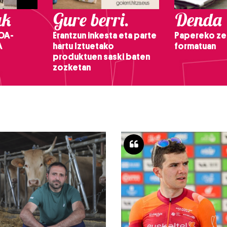
ak
Gure berri.
Denda
OA-
Erantzun inkesta eta parte
Papereko ze
A
hartu Iztuetako
formatuan
produktuen saski baten
zozketan