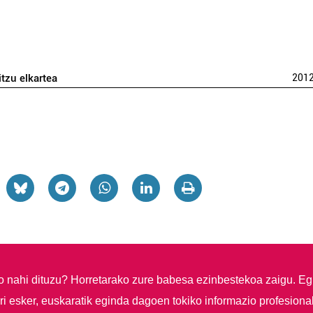
itzu elkartea
201
so nahi dituzu?
Horretarako zure babesa ezinbestekoa zaigu. Eg
i esker, euskaratik eginda dagoen tokiko informazio profesiona