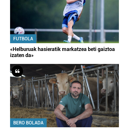
FUTBOLA
«Helburuak hasieratik markatzea beti gaiztoa
izaten da»
BERO BOLADA