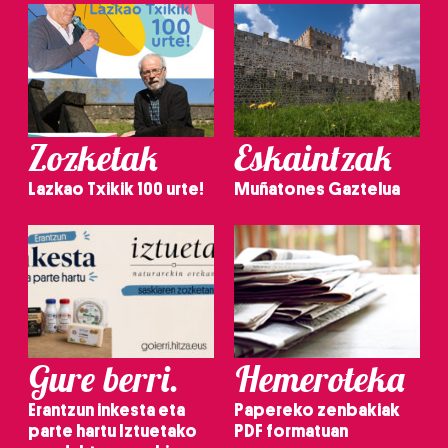
Zozketak
Eskaintzak
Lazkao Txikik 100 urte!
Muñatones Gaztelua
Gure berri.
Hemeroteka
Erantzun inkesta eta
Papereko zenbakiak
parte hartu Iztuetako
PDF formatuan