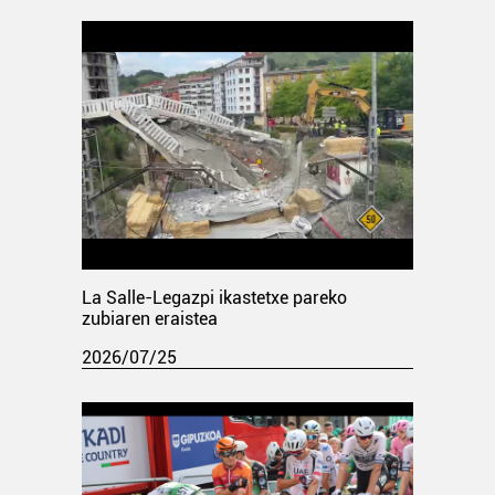
La Salle-Legazpi ikastetxe pareko
zubiaren eraistea
2026/07/25