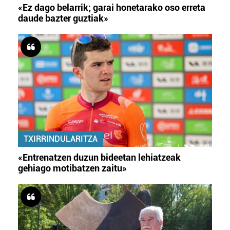
«Ez dago belarrik; garai honetarako oso erreta
daude bazter guztiak»
TXIRRINDULARITZA
«Entrenatzen duzun bideetan lehiatzeak
gehiago motibatzen zaitu»