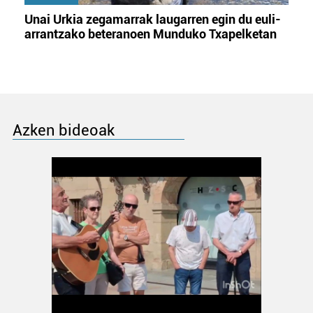
Unai Urkia zegamarrak laugarren egin du euli-
arrantzako beteranoen Munduko Txapelketan
Azken bideoak