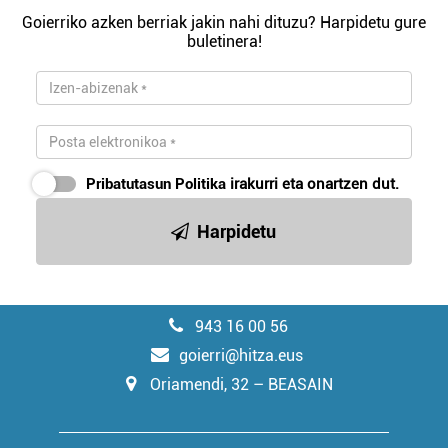
Goierriko azken berriak jakin nahi dituzu? Harpidetu gure
buletinera!
Pribatutasun Politika
irakurri eta onartzen dut.
Harpidetu
943 16 00 56
goierri@hitza.eus
Oriamendi, 32 – BEASAIN