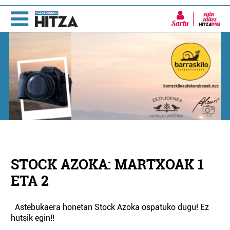
Sartu
STOCK AZOKA: MARTXOAK 1
ETA 2
Astebukaera honetan Stock Azoka ospatuko dugu! Ez
hutsik egin!!