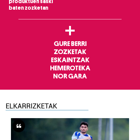
produktuen saski
baten zozketan
+
GURE BERRI
ZOZKETAK
ESKAINTZAK
HEMEROTEKA
NOR GARA
ELKARRIZKETAK