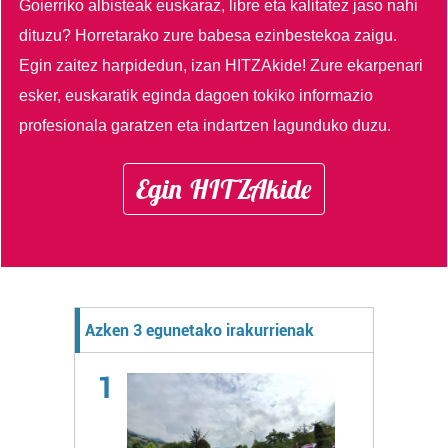
Goierriko albisteak euskaraz, libre eta kalitatez jaso nahi
dituzu?
Horretarako zure babesa ezinbestekoa zaigu.
Egin zaitez harpidedun, izan HITZAkide!
Zure ekarpenari
esker, euskaratik eginda dagoen tokiko informazio
profesionala garatzen eta indartzen lagunduko duzu.
Egin HITZAkide
Azken 3 egunetako irakurrienak
1