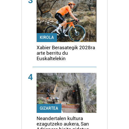
3
KIROLA
Xabier Berasategik 2028ra
arte berritu du
Euskaltelekin
4
GIZARTEA
Neandertalen kultura
ezagutzeko aukera, San