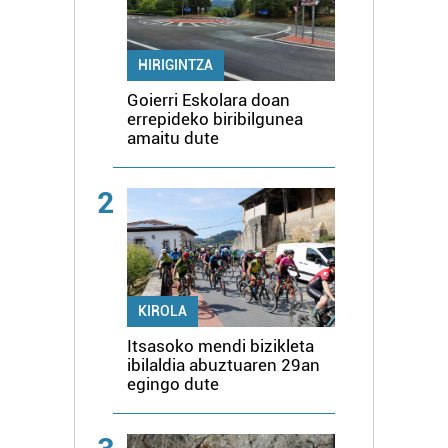
HIRIGINTZA
Goierri Eskolara doan
errepideko biribilgunea
amaitu dute
2
KIROLA
Itsasoko mendi bizikleta
ibilaldia abuztuaren 29an
egingo dute