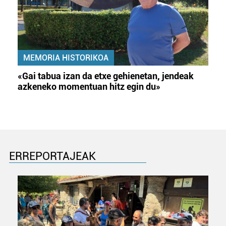
MEMORIA HISTORIKOA
«Gai tabua izan da etxe gehienetan, jendeak
azkeneko momentuan hitz egin du»
ERREPORTAJEAK