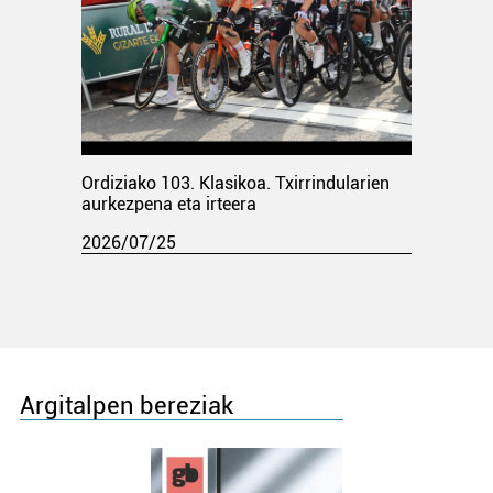
Ordiziako 103. Klasikoa. Txirrindularien
aurkezpena eta irteera
2026/07/25
Argitalpen bereziak