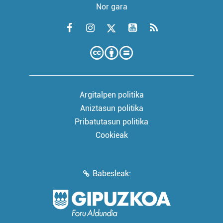
Nor gara
Argitalpen politika
Aniztasun politika
Pribatutasun politika
Cookieak
Babesleak: