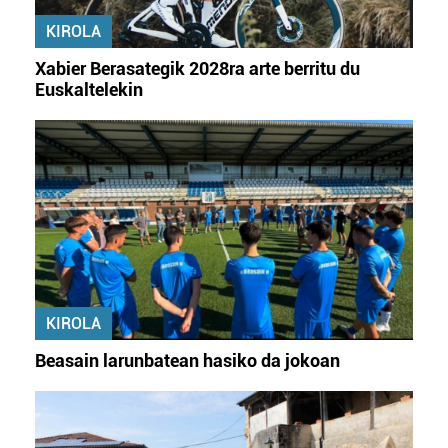
erabiltzeko baimen esplizitua ematen diguzu.
Gehiago
KIROLA
irakurri
Xabier Berasategik 2028ra arte berritu du
Euskaltelekin
KIROLA
Beasain larunbatean hasiko da jokoan