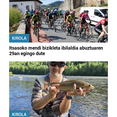
KIROLA
Itsasoko mendi bizikleta ibilaldia abuztuaren
29an egingo dute
KIROLA