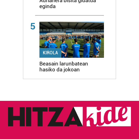
Adrianera bisita gidatua
eginda
5
KIROLA
Beasain larunbatean
hasiko da jokoan