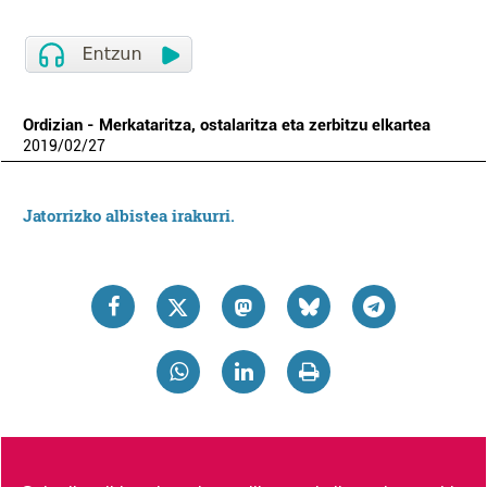
Ordizian - Merkataritza, ostalaritza eta zerbitzu elkartea
2019
/
02
/
27
Jatorrizko albistea irakurri.