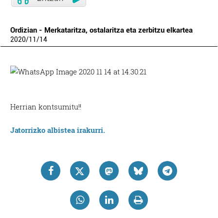
Ordizian - Merkataritza, ostalaritza eta zerbitzu elkartea
2020
/
11
/
14
Herrian kontsumitu!!
Jatorrizko albistea irakurri.