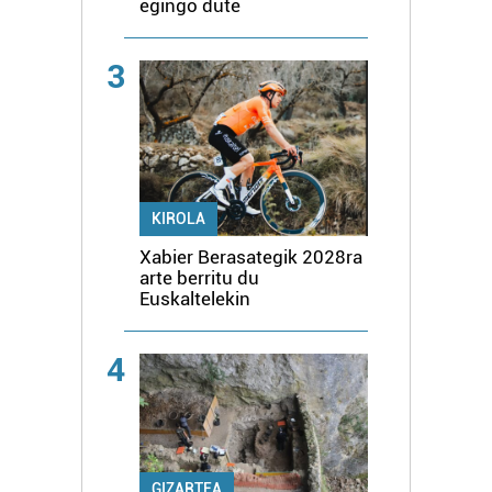
egingo dute
3
KIROLA
Xabier Berasategik 2028ra
arte berritu du
Euskaltelekin
4
GIZARTEA