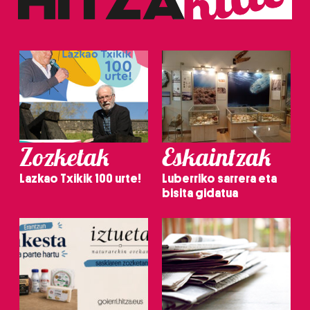
Zozketak
Eskaintzak
Lazkao Txikik 100 urte!
Luberriko sarrera eta
bisita gidatua