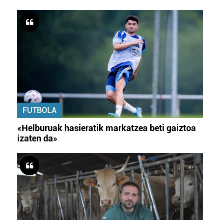
FUTBOLA
«Helburuak hasieratik markatzea beti gaiztoa
izaten da»