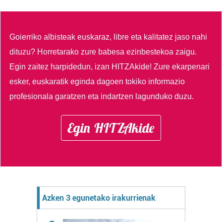
Goierriko albisteak euskaraz, libre eta kalitatez jaso nahi
dituzu?
Horretarako zure babesa ezinbestekoa zaigu.
Egin zaitez harpidedun, izan HITZAkide!
Zure ekarpenari
esker, euskaratik eginda dagoen tokiko informazio
profesionala garatzen eta indartzen lagunduko duzu.
Egin HITZAkide
Azken 3 egunetako irakurrienak