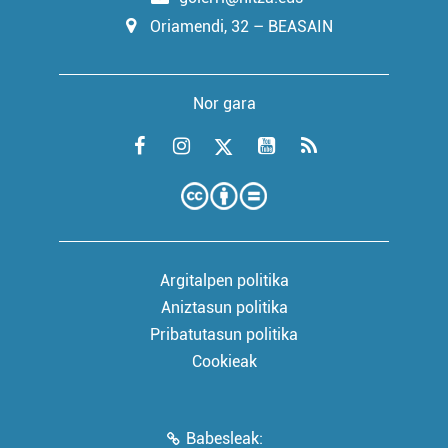
Oriamendi, 32 – BEASAIN
Nor gara
Argitalpen politika
Aniztasun politika
Pribatutasun politika
Cookieak
Babesleak: