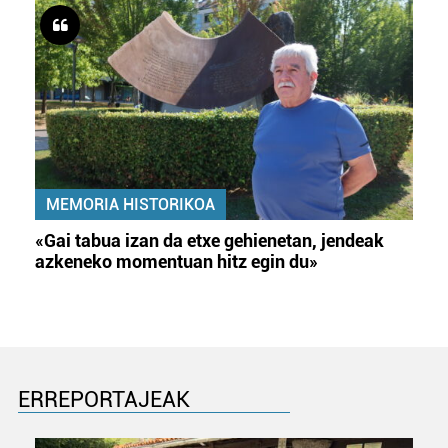
MEMORIA HISTORIKOA
«Gai tabua izan da etxe gehienetan, jendeak
azkeneko momentuan hitz egin du»
ERREPORTAJEAK