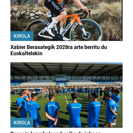
zerbitzuak hobetzeko asmoz, cookie teknologiaz
baliatzen gara. Ohar hau onartuz gero, teknologia hori
erabiltzeko baimen esplizitua ematen diguzu.
Gehiago
irakurri
KIROLA
Xabier Berasategik 2028ra arte berritu du
Euskaltelekin
KIROLA