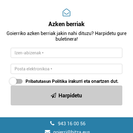
Azken berriak
Goierriko azken berriak jakin nahi dituzu? Harpidetu gure
buletinera!
Pribatutasun Politika
irakurri eta onartzen dut.
Harpidetu
943 16 00 56
goierri@hitza.eus