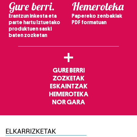
Gure berri.
Hemeroteka
Erantzun inkesta eta
Papereko zenbakiak
parte hartu Iztuetako
PDF formatuan
produktuen saski
baten zozketan
+
GURE BERRI
ZOZKETAK
ESKAINTZAK
HEMEROTEKA
NOR GARA
ELKARRIZKETAK