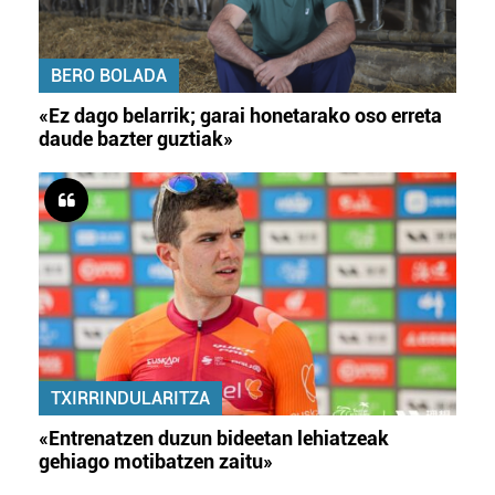
BERO BOLADA
«Ez dago belarrik; garai honetarako oso erreta
daude bazter guztiak»
TXIRRINDULARITZA
«Entrenatzen duzun bideetan lehiatzeak
gehiago motibatzen zaitu»