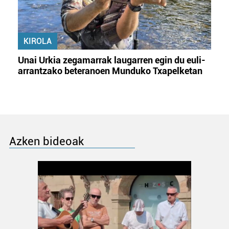
KIROLA
Unai Urkia zegamarrak laugarren egin du euli-
arrantzako beteranoen Munduko Txapelketan
Azken bideoak