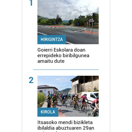
1
HIRIGINTZA
Goierri Eskolara doan
errepideko biribilgunea
amaitu dute
2
KIROLA
Itsasoko mendi bizikleta
ibilaldia abuztuaren 29an