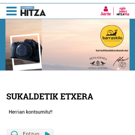
Sartu
SUKALDETIK ETXERA
Herrian kontsumitu!!