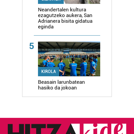
Neandertalen kultura
ezagutzeko aukera, San
Adrianera bisita gidatua
eginda
5
KIROLA
Beasain larunbatean
hasiko da jokoan