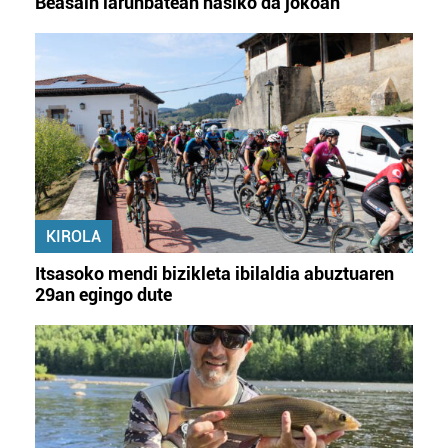
Beasain larunbatean hasiko da jokoan
KIROLA
Itsasoko mendi bizikleta ibilaldia abuztuaren
29an egingo dute