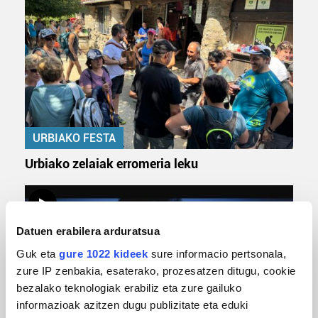
URBIAKO FESTA
Urbiako zelaiak erromeria leku
Datuen erabilera arduratsua
Guk eta
gure 1022 kideek
sure informacio pertsonala,
zure IP zenbakia, esaterako, prozesatzen ditugu, cookie
bezalako teknologiak erabiliz eta zure gailuko
informazioak azitzen dugu publizitate eta eduki