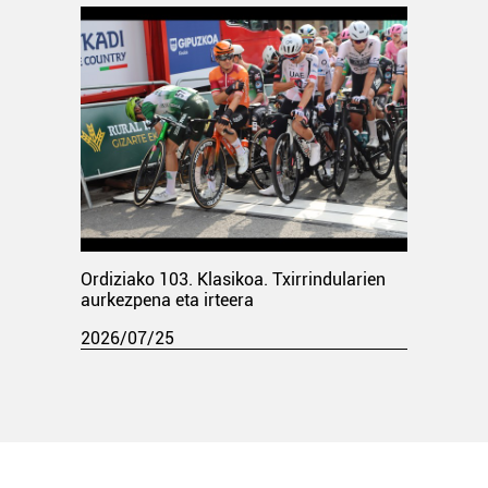
Ordiziako 103. Klasikoa. Txirrindularien
aurkezpena eta irteera
2026/07/25