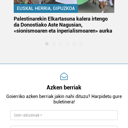
EUSKAL HERRIA, GIPUZKOA
Palestinarekin Elkartasuna kalera irtengo
Do
da Donostiako Aste Nagusian,
du
«sionismoaren eta inperialismoaren» aurka
et
Azken berriak
Goierriko azken berriak jakin nahi dituzu? Harpidetu gure
buletinera!