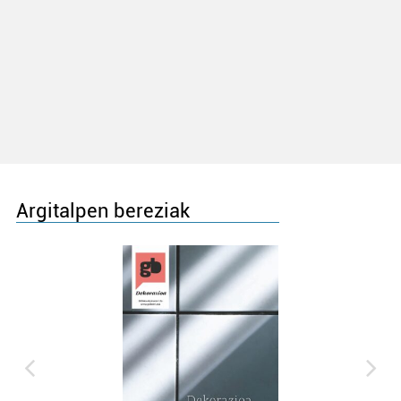
Argitalpen bereziak