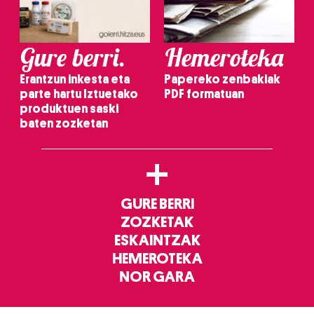
Gure berri.
Hemeroteka
Erantzun inkesta eta
Papereko zenbakiak
parte hartu Iztuetako
PDF formatuan
produktuen saski
baten zozketan
+
GURE BERRI
ZOZKETAK
ESKAINTZAK
HEMEROTEKA
NOR GARA