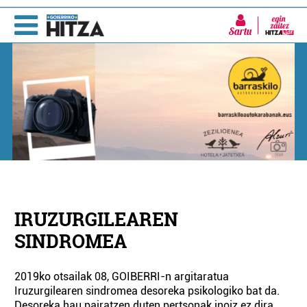
Sartu
IRUZURGILEAREN
SINDROMEA
2019ko otsailak 08, GOIBERRI-n argitaratua
Iruzurgilearen sindromea desoreka psikologiko bat da.
Desoreka hau pairatzen duten pertsonak inoiz ez dira