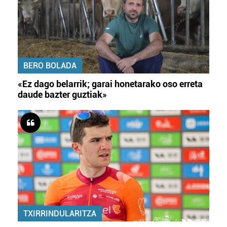
BERO BOLADA
«Ez dago belarrik; garai honetarako oso erreta
daude bazter guztiak»
TXIRRINDULARITZA