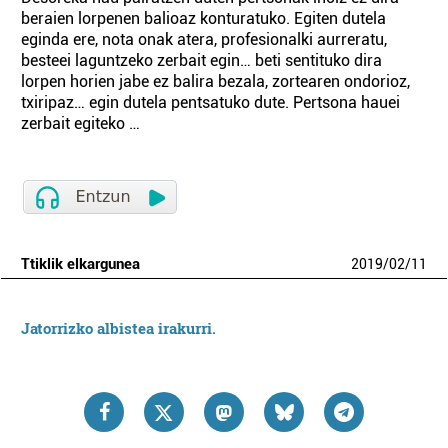
beraien lorpenen balioaz konturatuko. Egiten dutela
eginda ere, nota onak atera, profesionalki aurreratu,
besteei laguntzeko zerbait egin… beti sentituko dira
lorpen horien jabe ez balira bezala, zortearen ondorioz,
txiripaz… egin dutela pentsatuko dute. Pertsona hauei
zerbait egiteko …
Ttiklik elkargunea
2019
/
02
/
11
Jatorrizko albistea irakurri.