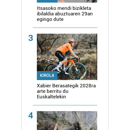
Itsasoko mendi bizikleta
ibilaldia abuztuaren 29an
egingo dute
3
KIROLA
Xabier Berasategik 2028ra
arte berritu du
Euskaltelekin
4