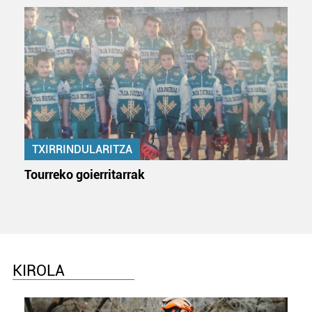
TXIRRINDULARITZA
Tourreko goierritarrak
KIROLA