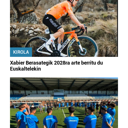
KIROLA
Xabier Berasategik 2028ra arte berritu du
Euskaltelekin