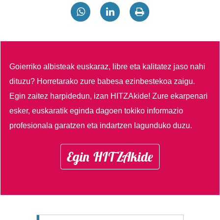
Goierriko albisteak euskaraz, libre eta kalitatez jaso nahi
dituzu?
Horretarako zure babesa ezinbestekoa zaigu.
Egin zaitez harpidedun, izan HITZAkide!
Zure ekarpenari
esker, euskaratik eginda dagoen tokiko informazio
profesionala garatzen eta indartzen lagunduko duzu.
Egin HITZAkide