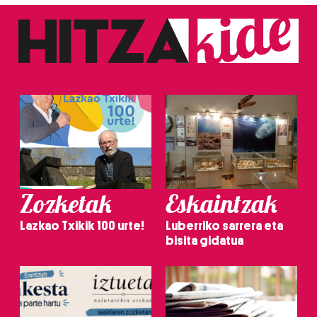
Zozketak
Eskaintzak
Lazkao Txikik 100 urte!
Luberriko sarrera eta
bisita gidatua