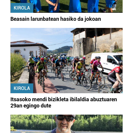
KIROLA
Beasain larunbatean hasiko da jokoan
KIROLA
Itsasoko mendi bizikleta ibilaldia abuztuaren
29an egingo dute