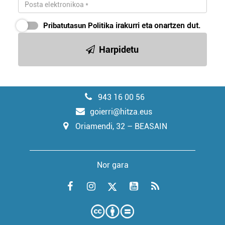
Pribatutasun Politika
irakurri eta onartzen dut.
Harpidetu
943 16 00 56
goierri@hitza.eus
Oriamendi, 32 – BEASAIN
Nor gara