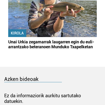
KIROLA
Unai Urkia zegamarrak laugarren egin du euli-
arrantzako beteranoen Munduko Txapelketan
Azken bideoak
Ez da informaziorik aurkitu sartutako
datuekin.