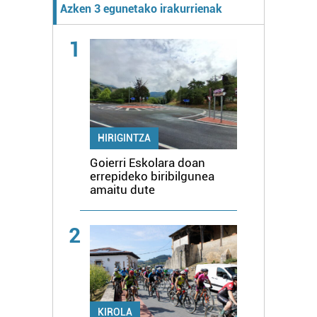
Azken 3 egunetako irakurrienak
1
HIRIGINTZA
Goierri Eskolara doan
errepideko biribilgunea
amaitu dute
2
KIROLA