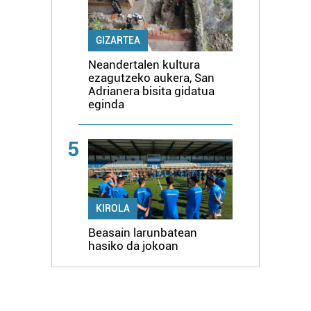
GIZARTEA
Neandertalen kultura
ezagutzeko aukera, San
Adrianera bisita gidatua
eginda
5
KIROLA
Beasain larunbatean
hasiko da jokoan