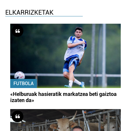
ELKARRIZKETAK
FUTBOLA
«Helburuak hasieratik markatzea beti gaiztoa
izaten da»