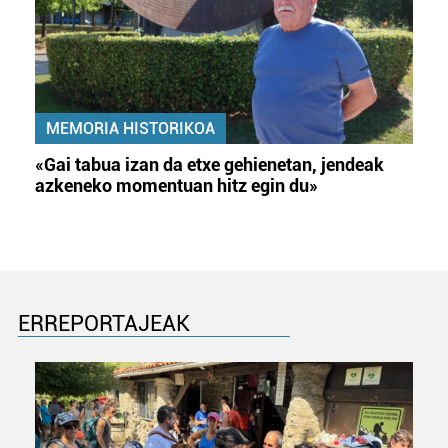
MEMORIA HISTORIKOA
«Gai tabua izan da etxe gehienetan, jendeak
azkeneko momentuan hitz egin du»
ERREPORTAJEAK