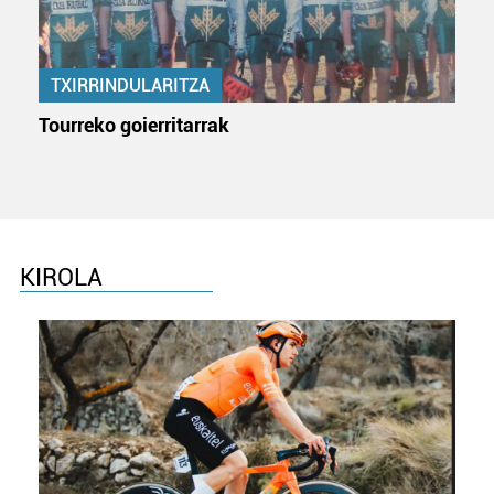
neurtzeko, jendeari buruzko informazioa biltzeko eta
produktuak garatzeko. Zure datuak nork eta zertarako
erabiltzen dituen hauta dezakezu.
TXIRRINDULARITZA
Bazkide batzuek ez dizute baimenik eskatzen, eta beren
Tourreko goierritarrak
interes komertzial legitimoetan babesten dira. Ikusi gure
bazkideen zerrenda, beren ustez zein helburutarako
duten interes legitimoa eta horren aurka nola egin
dezakezun ikusteko.
Lortu zure datu pertsonalak prozesatzeko moduari
KIROLA
buruzko informazio gehiago eta ezarri zure lehentasunak
datuen atalean. Edozein unetan alda edo ken dezakezu
zure baimena Cookieen adierazpenean.
Webgune honek cookie propioak eta hirugarrenen cookie-
fitxategiak erabiltzen ditu. Zure esperientzia eta
zerbitzuak hobetzeko asmoz, cookie teknologiaz
baliatzen gara. Ohar hau onartuz gero, teknologia hori