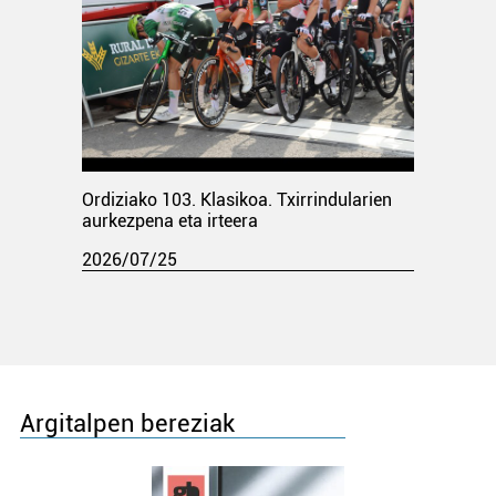
Ordiziako 103. Klasikoa. Txirrindularien
aurkezpena eta irteera
2026/07/25
Argitalpen bereziak