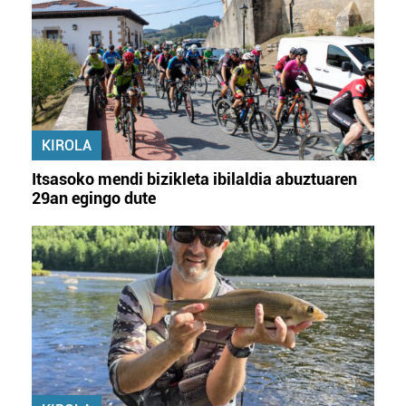
KIROLA
Itsasoko mendi bizikleta ibilaldia abuztuaren
29an egingo dute