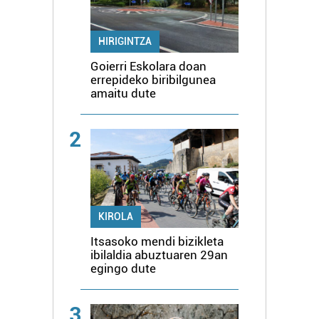
HIRIGINTZA
Goierri Eskolara doan
errepideko biribilgunea
amaitu dute
2
KIROLA
Itsasoko mendi bizikleta
ibilaldia abuztuaren 29an
egingo dute
3