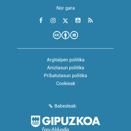
Nor gara
Argitalpen politika
Aniztasun politika
Pribatutasun politika
Cookieak
Babesleak: