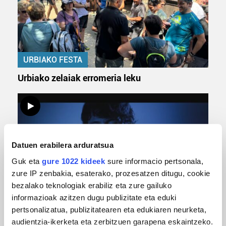
URBIAKO FESTA
Urbiako zelaiak erromeria leku
Datuen erabilera arduratsua
Guk eta
gure 1022 kideek
sure informacio pertsonala,
zure IP zenbakia, esaterako, prozesatzen ditugu, cookie
bezalako teknologiak erabiliz eta zure gailuko
MUSIKA
informazioak azitzen dugu publizitate eta eduki
pertsonalizatua, publizitatearen eta edukiaren neurketa,
Odik berria ezagutzeko aukera 'KimiK' eta
audientzia-ikerketa eta zerbitzuen garapena eskaintzeko.
'Amaaaa!' abestiekin