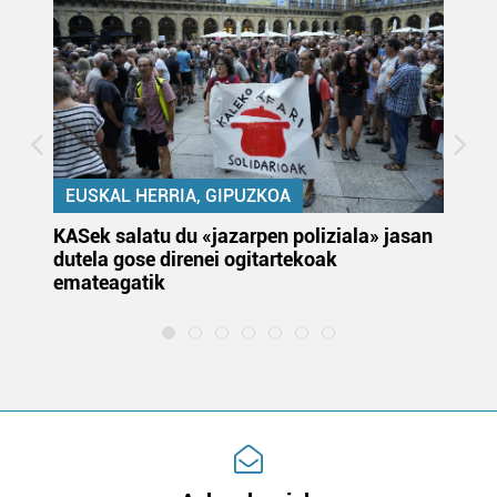
EUSKAL HERRIA, GIPUZKOA
KASek salatu du «jazarpen poliziala» jasan
Pa
dutela gose direnei ogitartekoak
da
emateagatik
«s