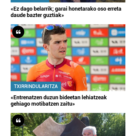
«Ez dago belarrik; garai honetarako oso erreta
daude bazter guztiak»
TXIRRINDULARITZA
«Entrenatzen duzun bideetan lehiatzeak
gehiago motibatzen zaitu»