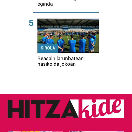
eginda
5
KIROLA
Beasain larunbatean
hasiko da jokoan