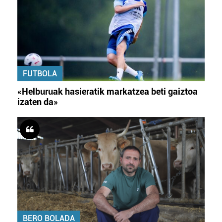
FUTBOLA
«Helburuak hasieratik markatzea beti gaiztoa
izaten da»
BERO BOLADA