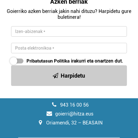
Azken berriak
Goierriko azken berriak jakin nahi dituzu? Harpidetu gure
buletinera!
Pribatutasun Politika
irakurri eta onartzen dut.
Harpidetu
943 16 00 56
goierri@hitza.eus
Oriamendi, 32 – BEASAIN