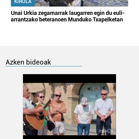
KIROLA
Unai Urkia zegamarrak laugarren egin du euli-
arrantzako beteranoen Munduko Txapelketan
Azken bideoak