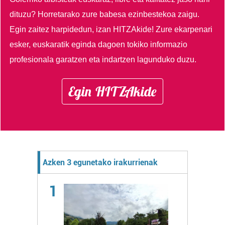
dituzu?
Horretarako zure babesa ezinbestekoa zaigu.
Egin zaitez harpidedun, izan HITZAkide!
Zure ekarpenari
esker, euskaratik eginda dagoen tokiko informazio
profesionala garatzen eta indartzen lagunduko duzu.
Egin HITZAkide
Azken 3 egunetako irakurrienak
1