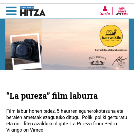
Sartu
“La pureza” film laburra
Film labur honen bidez, 5 haurren egunerokotasuna eta
beraien ametsak ezagutuko ditugu. Poliki poliki gerturatu
eta nor diten azalduko digute. La Pureza from Pedro
Vikingo on Vimeo.