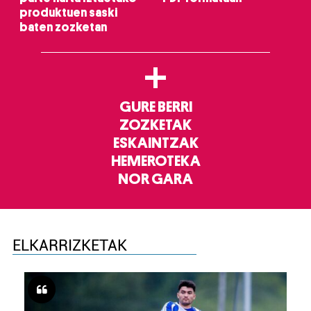
produktuen saski
baten zozketan
+
GURE BERRI
ZOZKETAK
ESKAINTZAK
HEMEROTEKA
NOR GARA
ELKARRIZKETAK