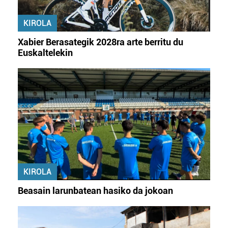
erabiltzeko baimen esplizitua ematen diguzu.
Gehiago
irakurri
KIROLA
Xabier Berasategik 2028ra arte berritu du
Euskaltelekin
KIROLA
Beasain larunbatean hasiko da jokoan