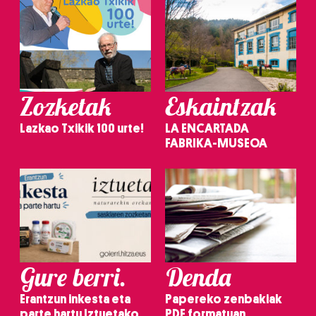
Zozketak
Eskaintzak
Lazkao Txikik 100 urte!
LA ENCARTADA
FABRIKA-MUSEOA
Gure berri.
Denda
Erantzun inkesta eta
Papereko zenbakiak
parte hartu Iztuetako
PDF formatuan