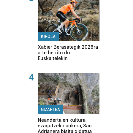
KIROLA
Xabier Berasategik 2028ra
arte berritu du
Euskaltelekin
4
GIZARTEA
Neandertalen kultura
ezagutzeko aukera, San
Adrianera bisita gidatua