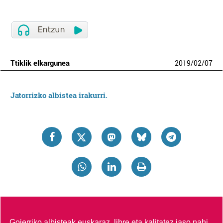
Ttiklik elkargunea
2019
/
02
/
07
Jatorrizko albistea irakurri.
Goierriko albisteak euskaraz, libre eta kalitatez jaso nahi