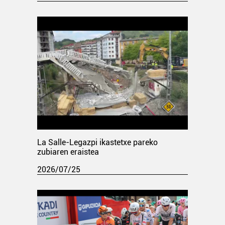
La Salle-Legazpi ikastetxe pareko
zubiaren eraistea
2026/07/25