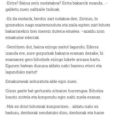
-Estra? Baina zein motatakoa? Estra bakarrik esanda… -
galdetu zuen saltzaile txikiak.
-Ez da motarik, berdin zait nolakoa den. Entzun, bi
gizonekin nago maiteminduta eta zaila egiten zait bihotz
bakarrarekin biei merezi dutena ematea. –azaldu zion
emakume ederrak.
-Sentitzen dut, baina ezingo zaitut lagundu. Ederra
izanda ere, zure gorputzak bakarra eraman dezake, bi
eramanez gero bihotzek ezingo lukete arnasa hartu.
Egunen batean duzuna aldatu nahi bazenu etorri eta
lagunduko zaitut!
Emakumeak arduratuta alde egin zuen.
Gizon gazte bat gerturatu zitzaion hurrengoa. Bihotza
hautsi ziotela eta konpondu egin nahi zuela esanaz.
-Nik ez ditut bihotzak konpontzen… aldatu nahi ez
baduzu, denborak sendatuko dizu, denborak eta haize