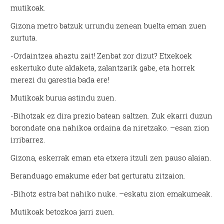
mutikoak.
Gizona metro batzuk urrundu zenean buelta eman zuen
zurtuta.
-Ordaintzea ahaztu zait! Zenbat zor dizut? Etxekoek
eskertuko dute aldaketa, zalantzarik gabe, eta horrek
merezi du garestia bada ere!
Mutikoak burua astindu zuen.
-Bihotzak ez dira prezio batean saltzen. Zuk ekarri duzun
borondate ona nahikoa ordaina da niretzako. –esan zion
irribarrez.
Gizona, eskerrak eman eta etxera itzuli zen pauso alaian.
Beranduago emakume eder bat gerturatu zitzaion.
-Bihotz estra bat nahiko nuke. –eskatu zion emakumeak.
Mutikoak betozkoa jarri zuen.