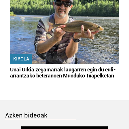
KIROLA
Unai Urkia zegamarrak laugarren egin du euli-
arrantzako beteranoen Munduko Txapelketan
Azken bideoak