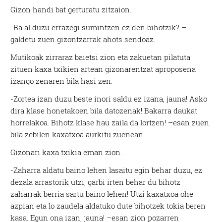
Gizon handi bat gerturatu zitzaion.
-Ba al duzu errazegi sumintzen ez den bihotzik? –
galdetu zuen gizontzarrak ahots sendoaz.
Mutikoak zirraraz baietsi zion eta zakuetan pilatuta
zituen kaxa txikien artean gizonarentzat aproposena
izango zenaren bila hasi zen.
-Zortea izan duzu beste inori saldu ez izana, jauna! Asko
dira klase honetakoen bila datozenak! Bakarra daukat
horrelakoa. Bihotz klase hau zaila da lortzen! –esan zuen
bila zebilen kaxatxoa aurkitu zuenean.
Gizonari kaxa txikia eman zion.
-Zaharra aldatu baino lehen lasaitu egin behar duzu, ez
dezala arrastorik utzi, garbi irten behar du bihotz
zaharrak berria sartu baino lehen! Utzi kaxatxoa ohe
azpian eta lo zaudela aldatuko dute bihotzek tokia beren
kasa. Egun ona izan, jauna! –esan zion pozarren