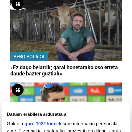
BERO BOLADA
«Ez dago belarrik; garai honetarako oso erreta
daude bazter guztiak»
Datuen erabilera arduratsua
Guk eta
gure 1022 kideek
sure informacio pertsonala,
zure IP zenbakia, esaterako, prozesatzen ditugu, cookie