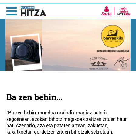
Sartu
Ba zen behin…
“Ba zen behin, mundua oraindik magiaz beterik
zegoenean, azokan bihotz magikoak saltzen zituen haur
bat. Azenario, aza eta pataten artean, zakuetan,
kaxatxoetan gordetzen zituen bihotzak sekretuan. -