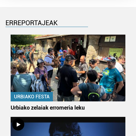
Guk eta gure bazkideek zure datu pertsonalak
prozesatzen ditugu, zure IP zenbakia, besteak beste,
teknologia erabiliz, cookieak adibidez, iragarki eta eduki
ERREPORTAJEAK
pertsonalizatuak eskaintzeko, iragarkiak eta edukia
neurtzeko, jendeari buruzko informazioa biltzeko eta
produktuak garatzeko. Zure datuak nork eta zertarako
erabiltzen dituen hauta dezakezu.
Bazkide batzuek ez dizute baimenik eskatzen, eta beren
interes komertzial legitimoetan babesten dira. Ikusi gure
bazkideen zerrenda, beren ustez zein helburutarako
duten interes legitimoa eta horren aurka nola egin
dezakezun ikusteko.
URBIAKO FESTA
Lortu zure datu pertsonalak prozesatzeko moduari
Urbiako zelaiak erromeria leku
buruzko informazio gehiago eta ezarri zure lehentasunak
datuen atalean. Edozein unetan alda edo ken dezakezu
zure baimena Cookieen adierazpenean.