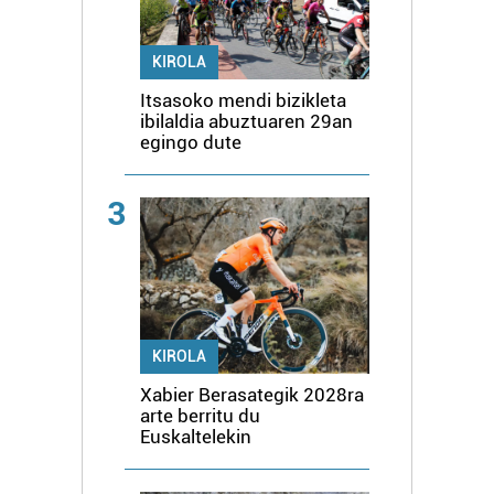
KIROLA
Itsasoko mendi bizikleta
ibilaldia abuztuaren 29an
egingo dute
3
KIROLA
Xabier Berasategik 2028ra
arte berritu du
Euskaltelekin