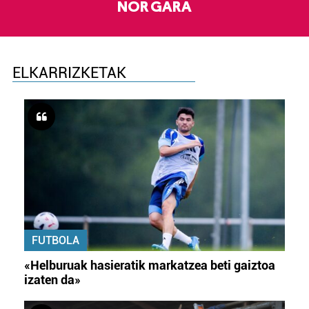
NOR GARA
ELKARRIZKETAK
FUTBOLA
«Helburuak hasieratik markatzea beti gaiztoa
izaten da»