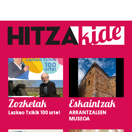
Zozketak
Eskaintzak
Lazkao Txikik 100 urte!
ARRANTZALEEN
MUSEOA