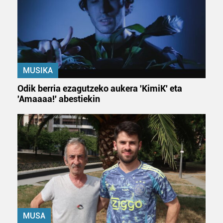
Webgune honek cookie propioak eta hirugarrenen cookie-
fitxategiak erabiltzen ditu. Zure esperientzia eta
zerbitzuak hobetzeko asmoz, cookie teknologiaz
baliatzen gara. Ohar hau onartuz gero, teknologia hori
erabiltzeko baimen esplizitua ematen diguzu.
Gehiago
irakurri
MUSIKA
Odik berria ezagutzeko aukera 'KimiK' eta
'Amaaaa!' abestiekin
MUSA