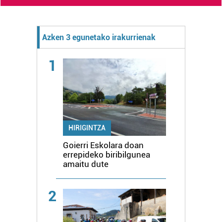
Azken 3 egunetako irakurrienak
1
HIRIGINTZA
Goierri Eskolara doan
errepideko biribilgunea
amaitu dute
2