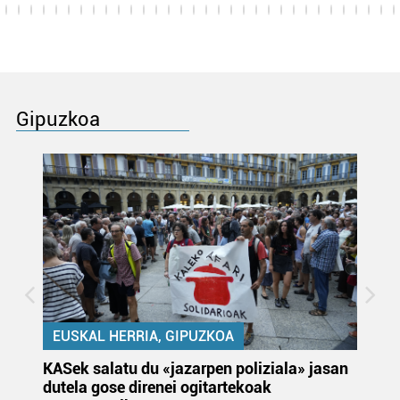
Gipuzkoa
EUSKAL HERRIA, GIPUZKOA
KASek salatu du «jazarpen poliziala» jasan
Pa
dutela gose direnei ogitartekoak
da