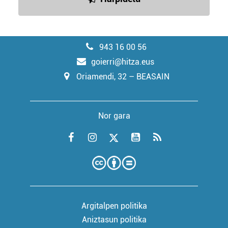
943 16 00 56
goierri@hitza.eus
Oriamendi, 32 – BEASAIN
Nor gara
Argitalpen politika
Aniztasun politika