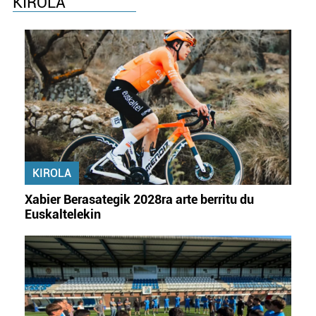
KIROLA
KIROLA
Xabier Berasategik 2028ra arte berritu du
Euskaltelekin