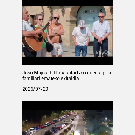
Josu Mujika biktima aitortzen duen agiria
familiari emateko ekitaldia
2026/07/29