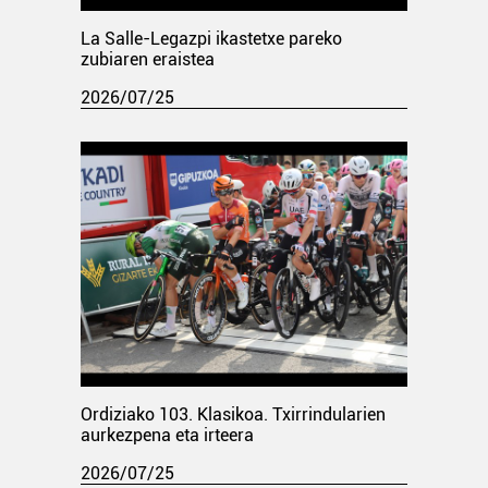
La Salle-Legazpi ikastetxe pareko
zubiaren eraistea
2026/07/25
Ordiziako 103. Klasikoa. Txirrindularien
aurkezpena eta irteera
2026/07/25