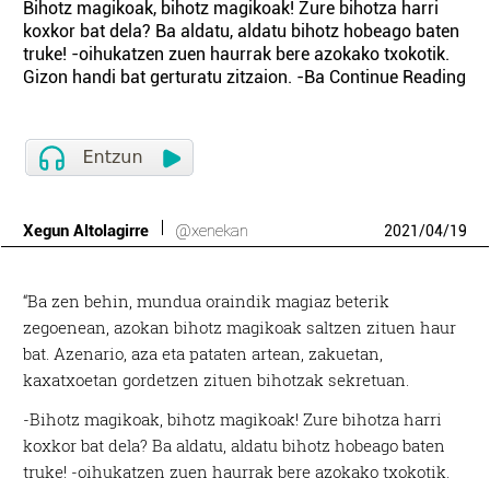
Bihotz magikoak, bihotz magikoak! Zure bihotza harri
koxkor bat dela? Ba aldatu, aldatu bihotz hobeago baten
truke! -oihukatzen zuen haurrak bere azokako txokotik.
Gizon handi bat gerturatu zitzaion. -Ba Continue Reading
Xegun Altolagirre
@xenekan
2021
/
04
/
19
“Ba zen behin, mundua oraindik magiaz beterik
zegoenean, azokan bihotz magikoak saltzen zituen haur
bat. Azenario, aza eta pataten artean, zakuetan,
kaxatxoetan gordetzen zituen bihotzak sekretuan.
-Bihotz magikoak, bihotz magikoak! Zure bihotza harri
koxkor bat dela? Ba aldatu, aldatu bihotz hobeago baten
truke! -oihukatzen zuen haurrak bere azokako txokotik.