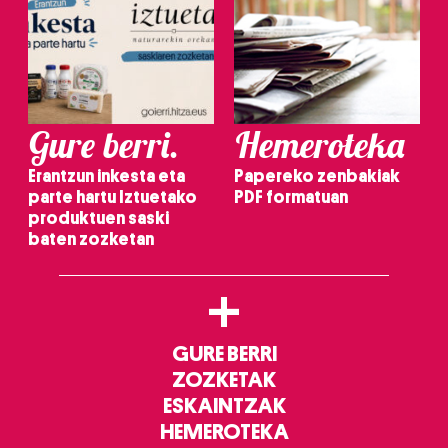
Gure berri.
Hemeroteka
Erantzun inkesta eta
Papereko zenbakiak
parte hartu Iztuetako
PDF formatuan
produktuen saski
baten zozketan
+
GURE BERRI
ZOZKETAK
ESKAINTZAK
HEMEROTEKA