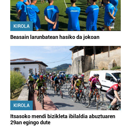
KIROLA
Beasain larunbatean hasiko da jokoan
KIROLA
Itsasoko mendi bizikleta ibilaldia abuztuaren
29an egingo dute