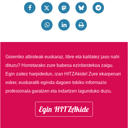
Goierriko albisteak euskaraz, libre eta kalitatez jaso nahi
dituzu?
Horretarako zure babesa ezinbestekoa zaigu.
Egin zaitez harpidedun, izan HITZAkide!
Zure ekarpenari
esker, euskaratik eginda dagoen tokiko informazio
profesionala garatzen eta indartzen lagunduko duzu.
Egin HITZAkide