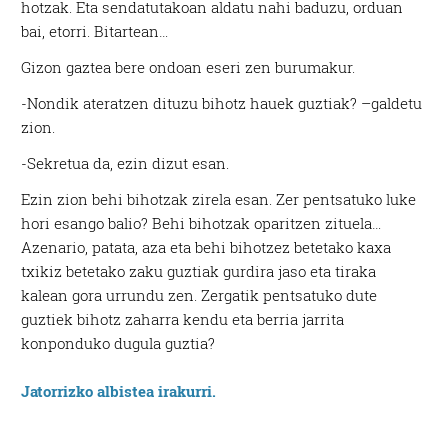
hotzak. Eta sendatutakoan aldatu nahi baduzu, orduan
bai, etorri. Bitartean…
Gizon gaztea bere ondoan eseri zen burumakur.
-Nondik ateratzen dituzu bihotz hauek guztiak? –galdetu
zion.
-Sekretua da, ezin dizut esan.
Ezin zion behi bihotzak zirela esan. Zer pentsatuko luke
hori esango balio? Behi bihotzak oparitzen zituela…
Azenario, patata, aza eta behi bihotzez betetako kaxa
txikiz betetako zaku guztiak gurdira jaso eta tiraka
kalean gora urrundu zen. Zergatik pentsatuko dute
guztiek bihotz zaharra kendu eta berria jarrita
konponduko dugula guztia?
Jatorrizko albistea irakurri.