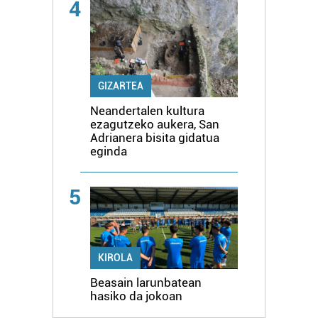
4
GIZARTEA
Neandertalen kultura
ezagutzeko aukera, San
Adrianera bisita gidatua
eginda
5
KIROLA
Beasain larunbatean
hasiko da jokoan