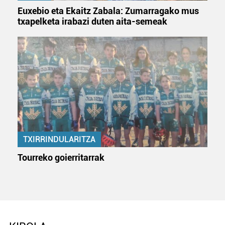
Euxebio eta Ekaitz Zabala: Zumarragako mus
txapelketa irabazi duten aita-semeak
TXIRRINDULARITZA
Tourreko goierritarrak