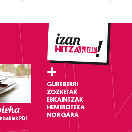
+
GURE BERRI
ZOZKETAK
ESKAINTZAK
teka
HEMEROTEKA
NOR GARA
nbakiak PDF