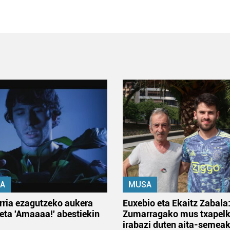
A
MUSA
rria ezagutzeko aukera
Euxebio eta Ekaitz Zabala
 eta 'Amaaaa!' abestiekin
Zumarragako mus txapelk
irabazi duten aita-semea