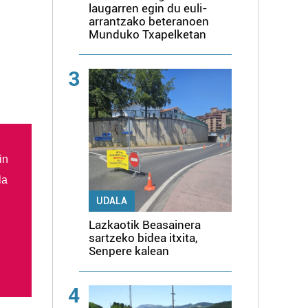
laugarren egin du euli-
arrantzako beteranoen
Munduko Txapelketan
3
in
la
UDALA
Lazkaotik Beasainera
sartzeko bidea itxita,
Senpere kalean
4