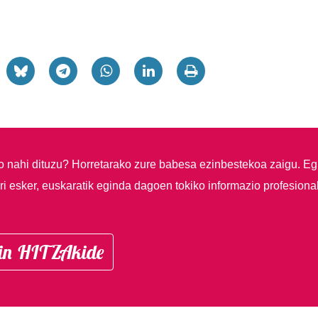
so nahi dituzu?
Horretarako zure babesa ezinbestekoa zaigu. Eg
i esker, euskaratik eginda dagoen tokiko informazio profesiona
in HITZAkide