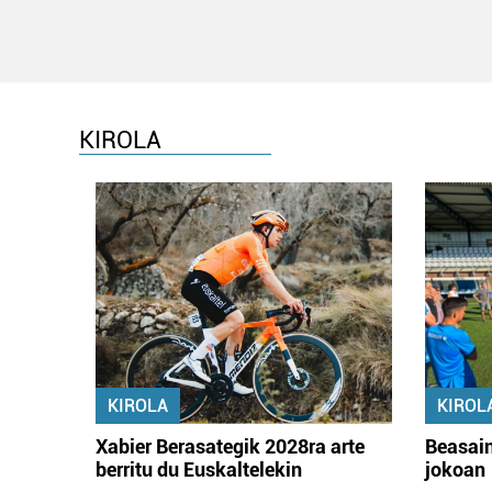
KIROLA
KIROLA
KIROL
Xabier Berasategik 2028ra arte
Beasain
berritu du Euskaltelekin
jokoan