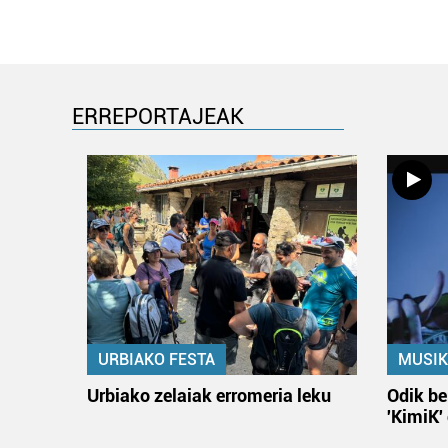
ERREPORTAJEAK
URBIAKO FESTA
MUSIK
Urbiako zelaiak erromeria leku
Odik be
'KimiK'