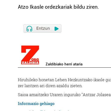
Atzo Ikasle ordezkariak bildu ziren.
Zaldibiako herri ataria
Hiruhileko honetan Lehen Hezkuntzako ikasle guzti
zer lantzen ari diren azaldu zieten.
Saioa amaitzeko Uraren inguruko "Antzar Jolasean
Informazio gehiago