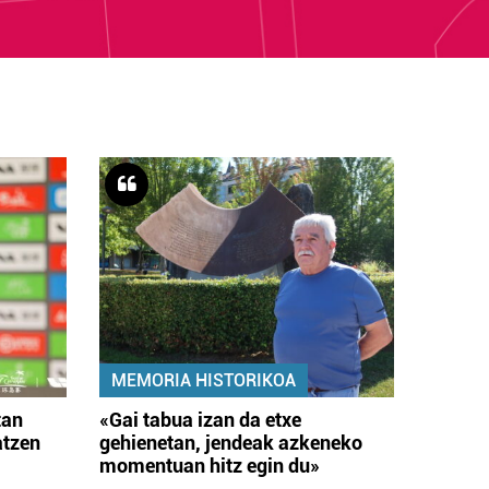
MEMORIA HISTORIKOA
tan
«Gai tabua izan da etxe
atzen
gehienetan, jendeak azkeneko
momentuan hitz egin du»