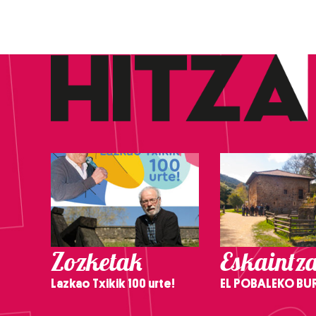
Zozketak
Eskaintz
Lazkao Txikik 100 urte!
EL POBALEKO BU