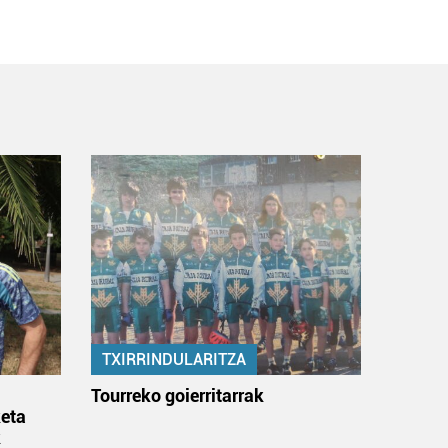
TXIRRINDULARITZA
:
Tourreko goierritarrak
eta
k