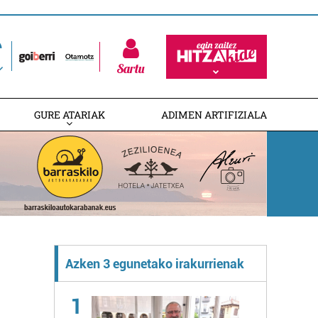
Sartu
GURE ATARIAK
ADIMEN ARTIFIZIALA
Azken 3 egunetako irakurrienak
1