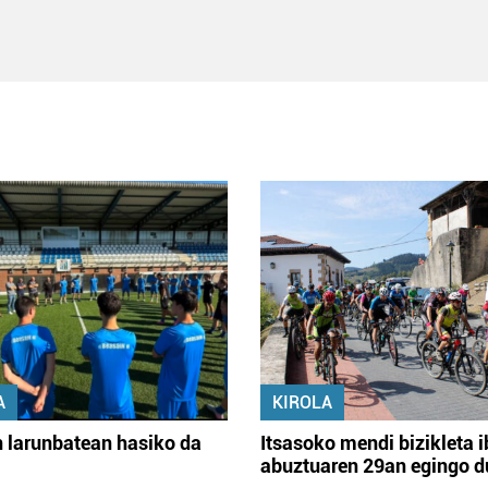
A
KIROLA
 larunbatean hasiko da
Itsasoko mendi bizikleta i
abuztuaren 29an egingo d