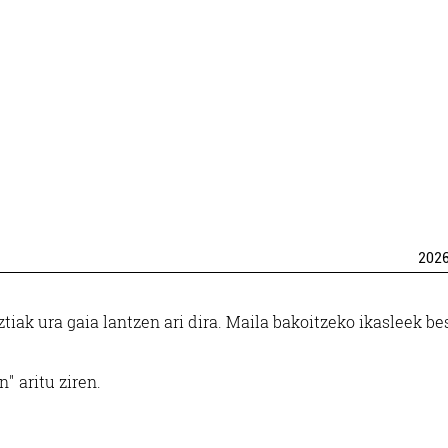
202
ak ura gaia lantzen ari dira. Maila bakoitzeko ikasleek be
" aritu ziren.