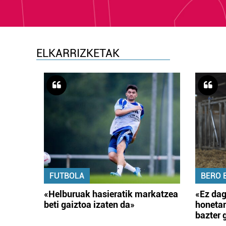
ELKARRIZKETAK
FUTBOLA
BERO 
«Helburuak hasieratik markatzea
«Ez dag
beti gaiztoa izaten da»
honetar
bazter 