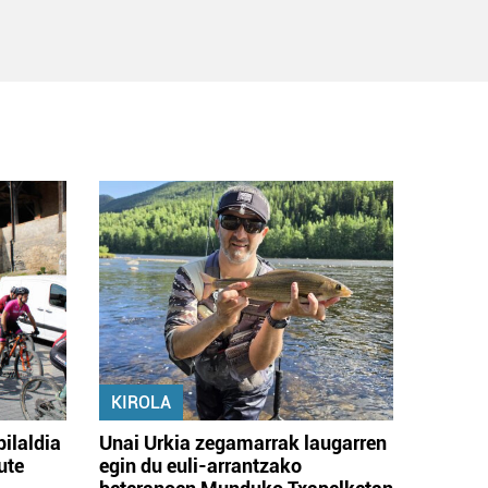
KIROLA
bilaldia
Unai Urkia zegamarrak laugarren
ute
egin du euli-arrantzako