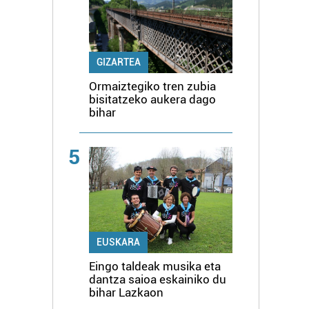
GIZARTEA
Ormaiztegiko tren zubia
bisitatzeko aukera dago
bihar
5
EUSKARA
Eingo taldeak musika eta
dantza saioa eskainiko du
bihar Lazkaon