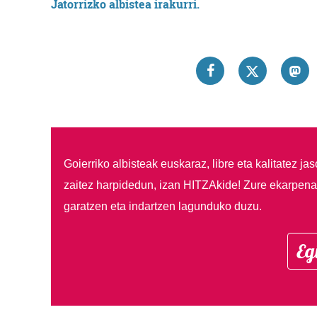
Jatorrizko albistea irakurri.
Goierriko albisteak euskaraz, libre eta kalitatez ja
zaitez harpidedun, izan HITZAkide!
Zure ekarpenar
garatzen eta indartzen lagunduko duzu.
Eg