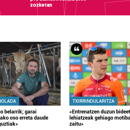
zozketan
BOLADA
TXIRRINDULARITZA
o belarrik; garai
«Entrenatzen duzun bidee
ako oso erreta daude
lehiatzeak gehiago motib
guztiak»
zaitu»