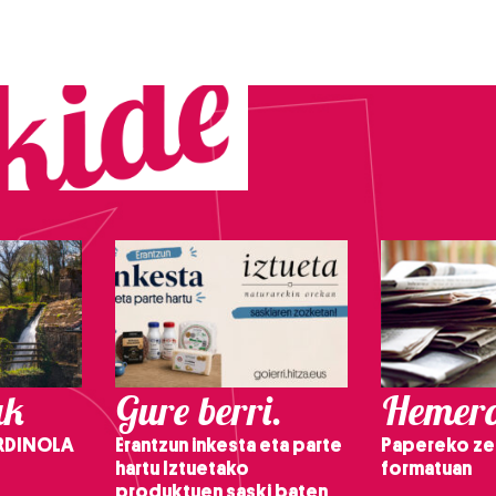
ak
Gure berri.
Hemero
RDINOLA
Erantzun inkesta eta parte
Papereko ze
hartu Iztuetako
formatuan
produktuen saski baten