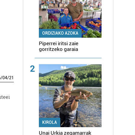
ORDIZIAKO AZOKA
Piperrei iritsi zaie
gorritzeko garaia
2
6
/
04
/
21
steei
KIROLA
Unai Urkia zegamarrak