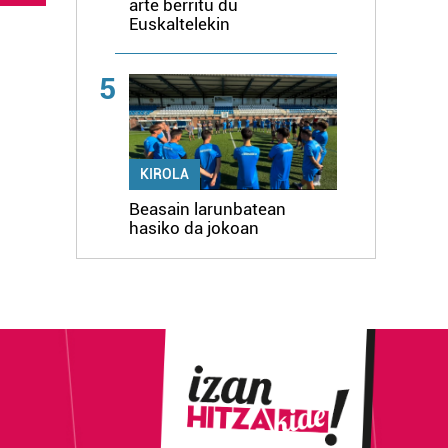
arte berritu du
Euskaltelekin
5
KIROLA
Beasain larunbatean
hasiko da jokoan