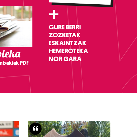
+
GURE BERRI
ZOZKETAK
ESKAINTZAK
teka
HEMEROTEKA
NOR GARA
nbakiak PDF