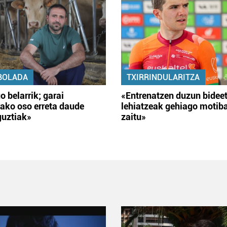
BOLADA
TXIRRINDULARITZA
o belarrik; garai
«Entrenatzen duzun bidee
ako oso erreta daude
lehiatzeak gehiago motib
guztiak»
zaitu»