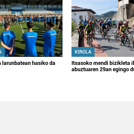
A
KIROLA
 larunbatean hasiko da
Itsasoko mendi bizikleta i
abuztuaren 29an egingo d