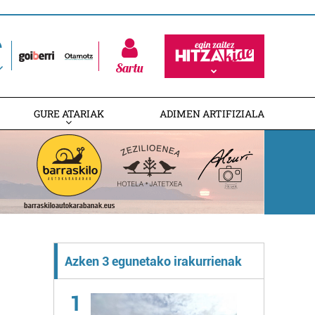
Sartu
GURE ATARIAK
ADIMEN ARTIFIZIALA
Azken 3 egunetako irakurrienak
1