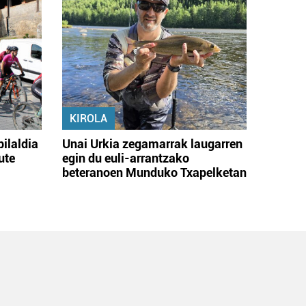
KIROLA
bilaldia
Unai Urkia zegamarrak laugarren
ute
egin du euli-arrantzako
beteranoen Munduko Txapelketan