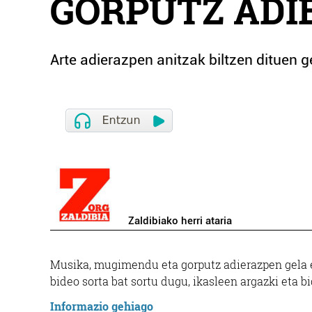
GORPUTZ ADI
Arte adierazpen anitzak biltzen dituen 
Zaldibiako herri ataria
Musika, mugimendu eta gorputz adierazpen gela 
bideo sorta bat sortu dugu, ikasleen argazki eta
Informazio gehiago