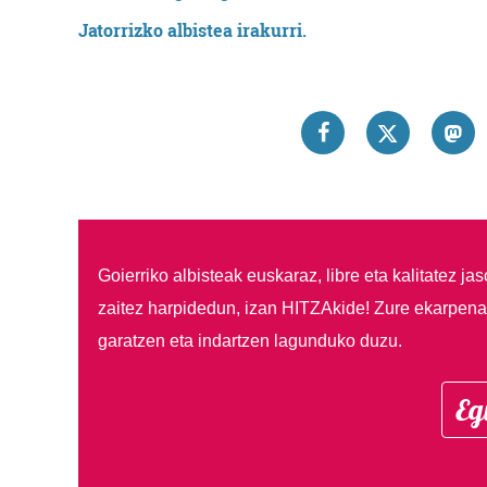
Jatorrizko albistea irakurri.
Goierriko albisteak euskaraz, libre eta kalitatez ja
zaitez harpidedun, izan HITZAkide!
Zure ekarpenar
garatzen eta indartzen lagunduko duzu.
Eg