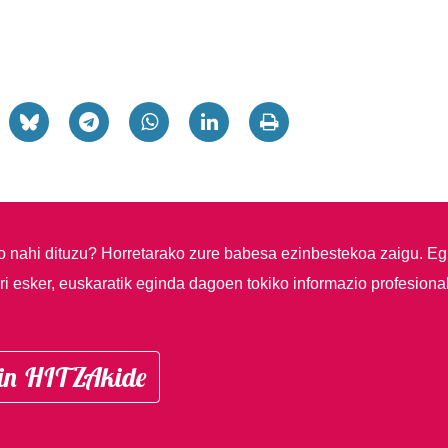
so nahi dituzu?
Horretarako zure babesa ezinbestekoa zaigu. Eg
i esker, euskaratik eginda dagoen tokiko informazio profesiona
in HITZAkide