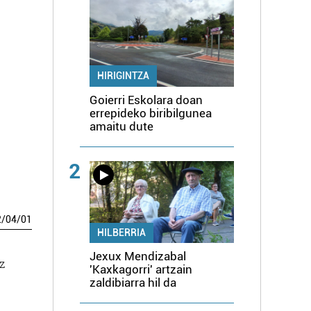
HIRIGINTZA
Goierri Eskolara doan
errepideko biribilgunea
amaitu dute
2
2
/
04
/
01
HILBERRIA
Jexux Mendizabal
z
'Kaxkagorri' artzain
zaldibiarra hil da