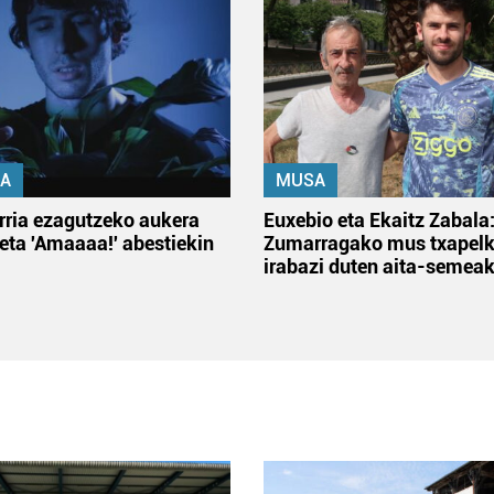
A
MUSA
rria ezagutzeko aukera
Euxebio eta Ekaitz Zabala
 eta 'Amaaaa!' abestiekin
Zumarragako mus txapelk
irabazi duten aita-semea