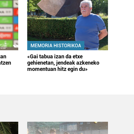
MEMORIA HISTORIKOA
tan
«Gai tabua izan da etxe
atzen
gehienetan, jendeak azkeneko
momentuan hitz egin du»