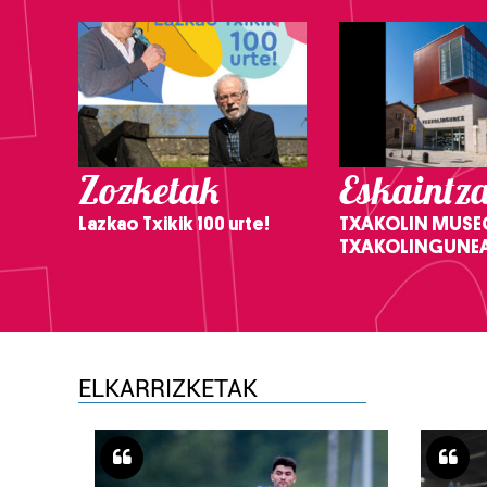
Zozketak
Eskaintz
Lazkao Txikik 100 urte!
TXAKOLIN MUSE
TXAKOLINGUNE
ELKARRIZKETAK