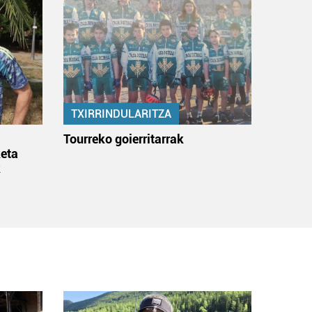
TXIRRINDULARITZA
:
Tourreko goierritarrak
eta
k