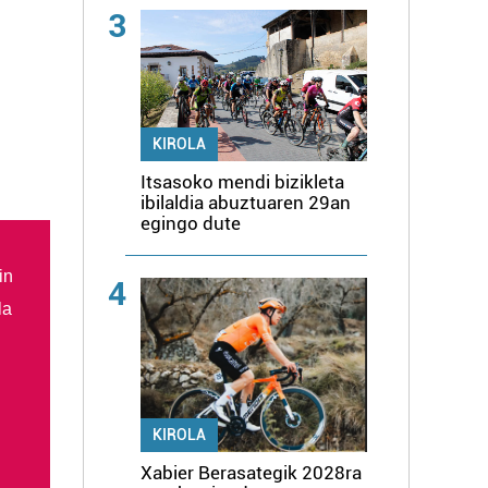
3
KIROLA
Itsasoko mendi bizikleta
ibilaldia abuztuaren 29an
egingo dute
in
4
la
KIROLA
Xabier Berasategik 2028ra