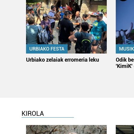
URBIAKO FESTA
MUSIK
Urbiako zelaiak erromeria leku
Odik be
'KimiK'
KIROLA