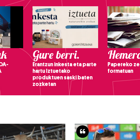
ak
Gure berri.
Hemero
OA-
Erantzun inkesta eta parte
Papereko ze
A
hartu Iztuetako
formatuan
produktuen saski baten
zozketan