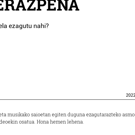
ERAZPENA
gela ezagutu nahi?
202
eta musikako saioetan egiten duguna ezagutarazteko asmo
 bideoekin osatua. Hona hemen lehena.