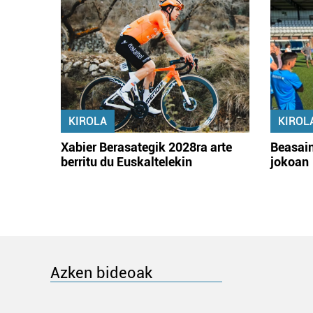
KIROLA
KIROL
Xabier Berasategik 2028ra arte
Beasain
berritu du Euskaltelekin
jokoan
Azken bideoak