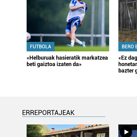
FUTBOLA
BERO 
«Helburuak hasieratik markatzea
«Ez dag
beti gaiztoa izaten da»
honetar
bazter 
ERREPORTAJEAK