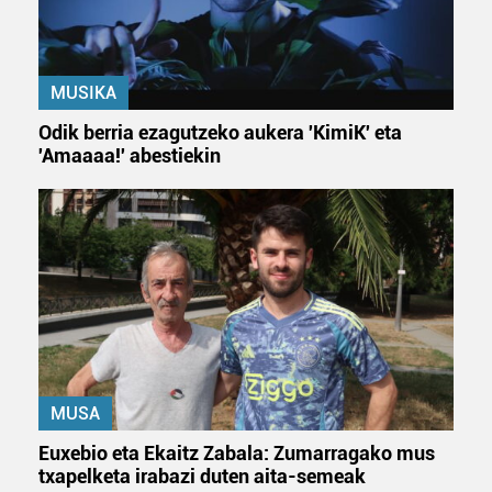
MUSIKA
Odik berria ezagutzeko aukera 'KimiK' eta
'Amaaaa!' abestiekin
MUSA
Euxebio eta Ekaitz Zabala: Zumarragako mus
txapelketa irabazi duten aita-semeak