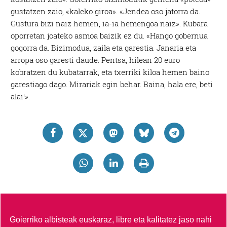
gustatzen zaio, «kaleko giroa». «Jendea oso jatorra da.
Gustura bizi naiz hemen, ia-ia hemengoa naiz». Kubara
oporretan joateko asmoa baizik ez du. «Hango gobernua
gogorra da. Bizimodua, zaila eta garestia. Janaria eta
arropa oso garesti daude. Pentsa, hilean 20 euro
kobratzen du kubatarrak, eta txerriki kiloa hemen baino
garestiago dago. Mirariak egin behar. Baina, hala ere, beti
alai!».
Goierriko albisteak euskaraz, libre eta kalitatez jaso nahi