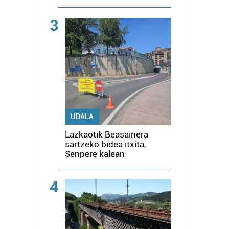
3
UDALA
Lazkaotik Beasainera
sartzeko bidea itxita,
Senpere kalean
4