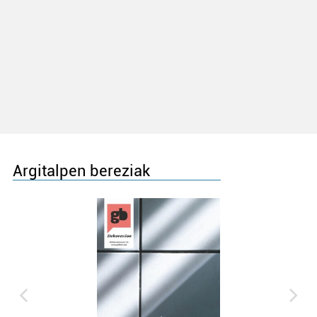
Argitalpen bereziak