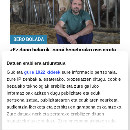
BERO BOLADA
«Ez dago belarrik; garai honetarako oso erreta
daude bazter guztiak»
Datuen erabilera arduratsua
Guk eta
gure 1022 kideek
sure informacio pertsonala,
zure IP zenbakia, esaterako, prozesatzen ditugu, cookie
bezalako teknologiak erabiliz eta zure gailuko
informazioak azitzen dugu publizitate eta eduki
pertsonalizatua, publizitatearen eta edukiaren neurketa,
audientzia-ikerketa eta zerbitzuen garapena eskaintzeko.
Zure datuak nork eta zertarako erabiltzen dituen
hautatzeko aukera duzu. Zure onespena aldatzen edo
TXIRRINDULARITZA
deuseztatzen ahal duzu edozein momentutan, Cookie