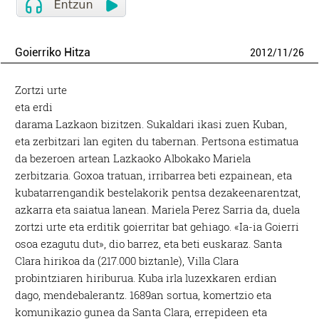
Goierriko Hitza
2012
/
11
/
26
Zortzi urte
eta erdi
darama Lazkaon bizitzen. Sukaldari ikasi zuen Kuban,
eta zerbitzari lan egiten du tabernan. Pertsona estimatua
da bezeroen artean Lazkaoko Albokako Mariela
zerbitzaria. Goxoa tratuan, irribarrea beti ezpainean, eta
kubatarrengandik bestelakorik pentsa dezakeenarentzat,
azkarra eta saiatua lanean. Mariela Perez Sarria da, duela
zortzi urte eta erditik goierritar bat gehiago. «Ia-ia Goierri
osoa ezagutu dut», dio barrez, eta beti euskaraz. Santa
Clara hirikoa da (217.000 biztanle), Villa Clara
probintziaren hiriburua. Kuba irla luzexkaren erdian
dago, mendebalerantz. 1689an sortua, komertzio eta
komunikazio gunea da Santa Clara, errepideen eta