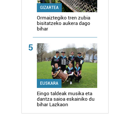
GIZARTEA
Ormaiztegiko tren zubia
bisitatzeko aukera dago
bihar
5
EUSKARA
Eingo taldeak musika eta
dantza saioa eskainiko du
bihar Lazkaon