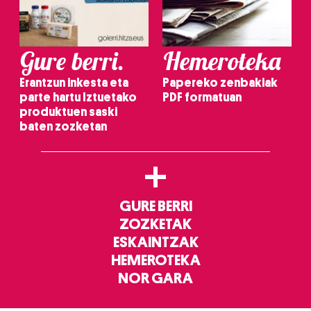
Gure berri.
Hemeroteka
Erantzun inkesta eta
Papereko zenbakiak
parte hartu Iztuetako
PDF formatuan
produktuen saski
baten zozketan
+
GURE BERRI
ZOZKETAK
ESKAINTZAK
HEMEROTEKA
NOR GARA