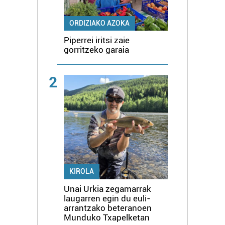
ORDIZIAKO AZOKA
Piperrei iritsi zaie
gorritzeko garaia
2
KIROLA
Unai Urkia zegamarrak
laugarren egin du euli-
arrantzako beteranoen
Munduko Txapelketan