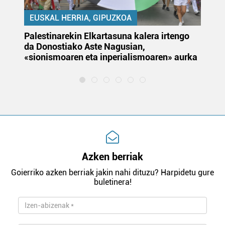
EUSKAL HERRIA, GIPUZKOA
Palestinarekin Elkartasuna kalera irtengo
Do
da Donostiako Aste Nagusian,
du
«sionismoaren eta inperialismoaren» aurka
et
Azken berriak
Goierriko azken berriak jakin nahi dituzu? Harpidetu gure
buletinera!