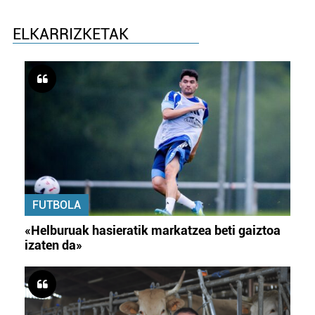
ELKARRIZKETAK
FUTBOLA
«Helburuak hasieratik markatzea beti gaiztoa
izaten da»