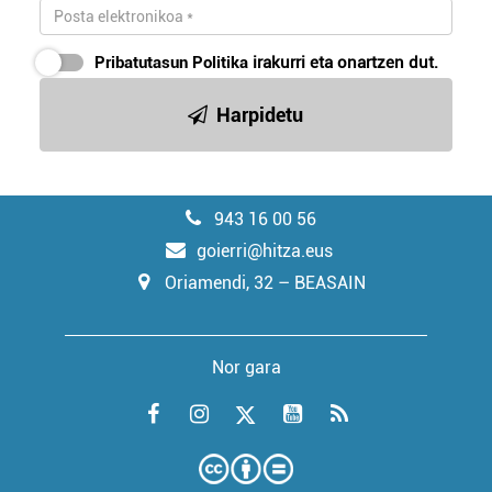
Pribatutasun Politika
irakurri eta onartzen dut.
Harpidetu
943 16 00 56
goierri@hitza.eus
Oriamendi, 32 – BEASAIN
Nor gara