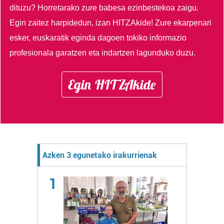
dituzu?
Horretarako zure babesa ezinbestekoa zaigu.
Egin zaitez harpidedun, izan HITZAkide!
Zure ekarpenari
esker, euskaratik eginda dagoen tokiko informazio
profesionala garatzen eta indartzen lagunduko duzu.
Egin HITZAkide
Azken 3 egunetako irakurrienak
1