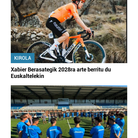
KIROLA
Xabier Berasategik 2028ra arte berritu du
Euskaltelekin