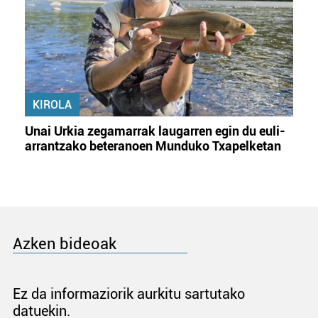
KIROLA
Unai Urkia zegamarrak laugarren egin du euli-
arrantzako beteranoen Munduko Txapelketan
Azken bideoak
Ez da informaziorik aurkitu sartutako
datuekin.