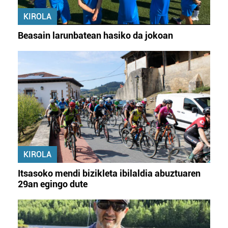
KIROLA
Beasain larunbatean hasiko da jokoan
KIROLA
Itsasoko mendi bizikleta ibilaldia abuztuaren
29an egingo dute