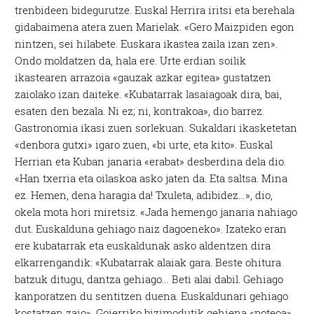
trenbideen bidegurutze. Euskal Herrira iritsi eta berehala
gidabaimena atera zuen Marielak. «Gero Maizpiden egon
nintzen, sei hilabete. Euskara ikastea zaila izan zen».
Ondo moldatzen da, hala ere. Urte erdian soilik
ikastearen arrazoia «gauzak azkar egitea» gustatzen
zaiolako izan daiteke. «Kubatarrak lasaiagoak dira, bai,
esaten den bezala. Ni ez; ni, kontrakoa», dio barrez.
Gastronomia ikasi zuen sorlekuan. Sukaldari ikasketetan
«denbora gutxi» igaro zuen, «bi urte, eta kito». Euskal
Herrian eta Kuban janaria «erabat» desberdina dela dio.
«Han txerria eta oilaskoa asko jaten da. Eta saltsa. Mina
ez. Hemen, dena haragia da! Txuleta, adibidez…», dio,
okela mota hori miretsiz. «Jada hemengo janaria nahiago
dut. Euskalduna gehiago naiz dagoeneko». Izateko eran
ere kubatarrak eta euskaldunak asko aldentzen dira
elkarrengandik: «Kubatarrak alaiak gara. Beste ohitura
batzuk ditugu, dantza gehiago… Beti alai dabil. Gehiago
kanporatzen du sentitzen duena. Euskaldunari gehiago
kostatzen zaio». Goierriko bizimodutik gehiena «poteoa»