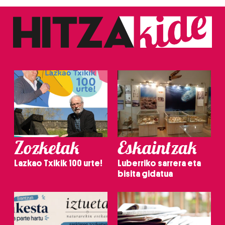
Zozketak
Eskaintzak
Lazkao Txikik 100 urte!
Luberriko sarrera eta
bisita gidatua