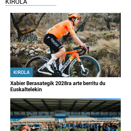
KIROLA
KIROLA
Xabier Berasategik 2028ra arte berritu du
Euskaltelekin