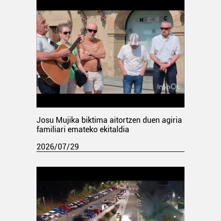
Josu Mujika biktima aitortzen duen agiria
familiari emateko ekitaldia
2026/07/29