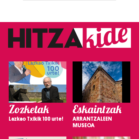
Zozketak
Eskaintzak
Lazkao Txikik 100 urte!
ARRANTZALEEN
MUSEOA