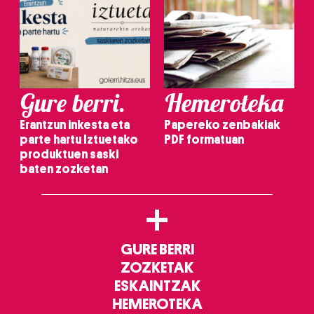
Gure berri.
Hemeroteka
Erantzun inkesta eta
Papereko zenbakiak
parte hartu Iztuetako
PDF formatuan
produktuen saski
baten zozketan
+
GURE BERRI
ZOZKETAK
ESKAINTZAK
HEMEROTEKA