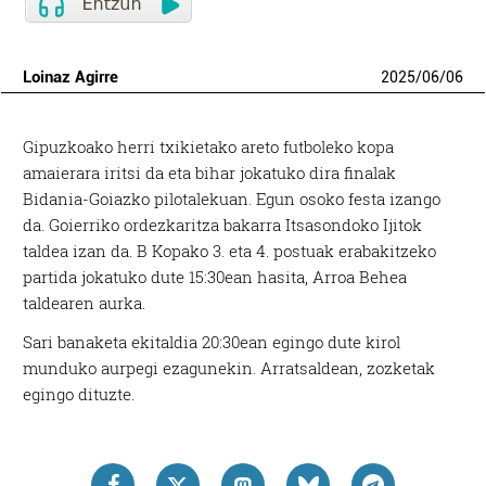
Loinaz Agirre
2025
/
06
/
06
Gipuzkoako herri txikietako areto futboleko kopa
amaierara iritsi da eta bihar jokatuko dira finalak
Bidania-Goiazko pilotalekuan. Egun osoko festa izango
da. Goierriko ordezkaritza bakarra Itsasondoko Ijitok
taldea izan da. B Kopako 3. eta 4. postuak erabakitzeko
partida jokatuko dute 15:30ean hasita, Arroa Behea
taldearen aurka.
Sari banaketa ekitaldia 20:30ean egingo dute kirol
munduko aurpegi ezagunekin. Arratsaldean, zozketak
egingo dituzte.