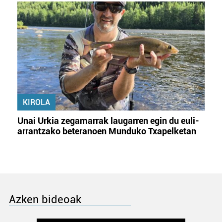
KIROLA
Unai Urkia zegamarrak laugarren egin du euli-
arrantzako beteranoen Munduko Txapelketan
Azken bideoak