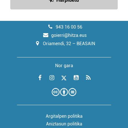
943 16 00 56
goierri@hitza.eus
Oriamendi, 32 – BEASAIN
Nor gara
Argitalpen politika
Aniztasun politika