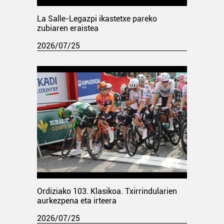
La Salle-Legazpi ikastetxe pareko
zubiaren eraistea
2026/07/25
Ordiziako 103. Klasikoa. Txirrindularien
aurkezpena eta irteera
2026/07/25