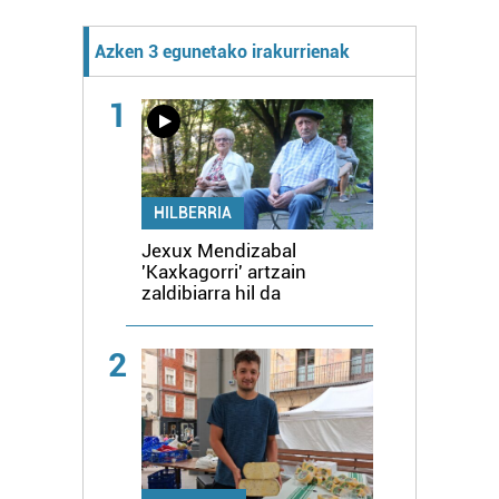
Azken 3 egunetako irakurrienak
1
HILBERRIA
Jexux Mendizabal
'Kaxkagorri' artzain
zaldibiarra hil da
2