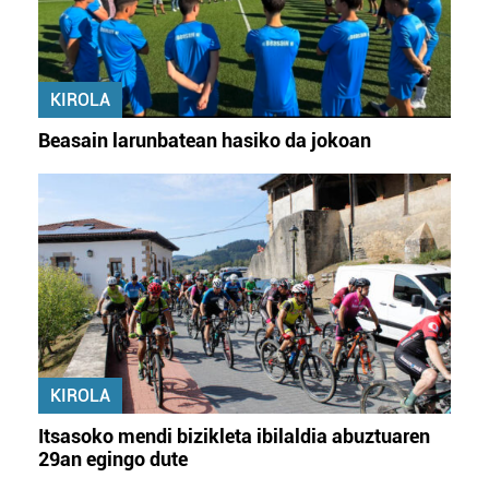
KIROLA
Beasain larunbatean hasiko da jokoan
KIROLA
Itsasoko mendi bizikleta ibilaldia abuztuaren
29an egingo dute