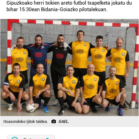
Gipuzkoako herri txikien areto futbol txapelketa jokatu du
bihar 15:30ean Bidania-Goiazko pilotalekuan.
Itsasondoko Ijitok taldea.
GAEL.