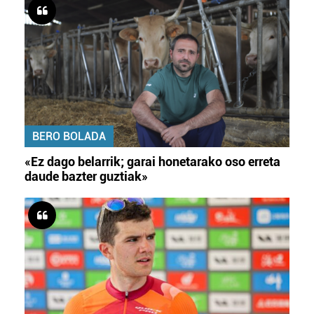
BERO BOLADA
«Ez dago belarrik; garai honetarako oso erreta
daude bazter guztiak»