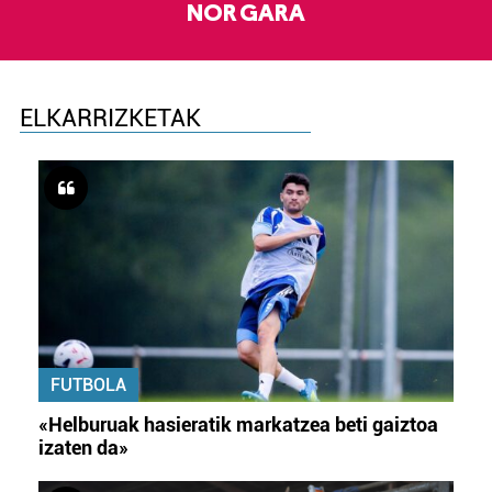
NOR GARA
ELKARRIZKETAK
FUTBOLA
«Helburuak hasieratik markatzea beti gaiztoa
izaten da»