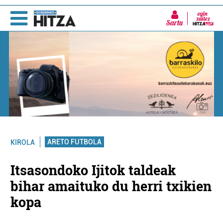
Sartu
ARETO FUTBOLA
KIROLA
Itsasondoko Ijitok taldeak
bihar amaituko du herri txikien
kopa