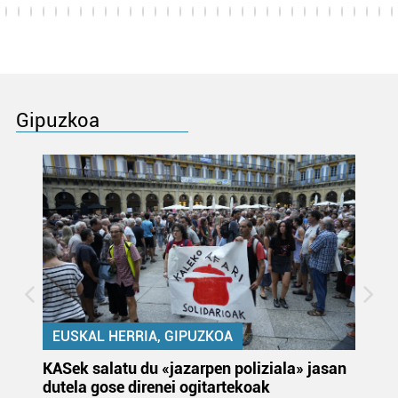
Gipuzkoa
EUSKAL HERRIA, GIPUZKOA
KASek salatu du «jazarpen poliziala» jasan
Pa
dutela gose direnei ogitartekoak
da