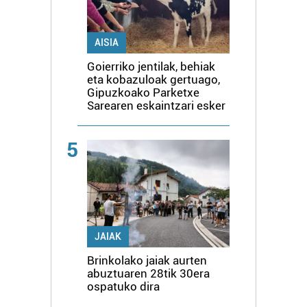
AISIA
Goierriko jentilak, behiak
eta kobazuloak gertuago,
Gipuzkoako Parketxe
Sarearen eskaintzari esker
5
JAIAK
Brinkolako jaiak aurten
abuztuaren 28tik 30era
ospatuko dira