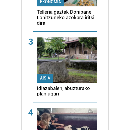
EKONOMIA
Telleria gaztak Donibane
Lohitzuneko azokara iritsi
dira
3
AISIA
Idiazabalen, abuzturako
plan ugari
4