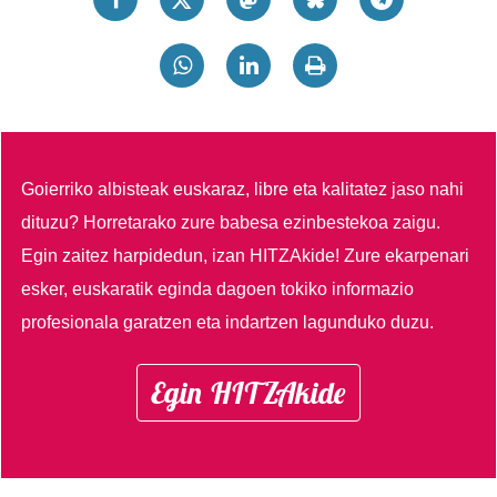
Goierriko albisteak euskaraz, libre eta kalitatez jaso nahi
dituzu?
Horretarako zure babesa ezinbestekoa zaigu.
Egin zaitez harpidedun, izan HITZAkide!
Zure ekarpenari
esker, euskaratik eginda dagoen tokiko informazio
profesionala garatzen eta indartzen lagunduko duzu.
Egin HITZAkide