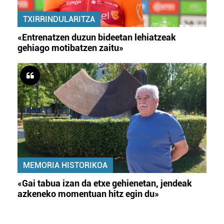
TXIRRINDULARITZA
«Entrenatzen duzun bideetan lehiatzeak
gehiago motibatzen zaitu»
MEMORIA HISTORIKOA
«Gai tabua izan da etxe gehienetan, jendeak
azkeneko momentuan hitz egin du»