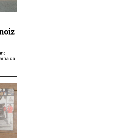
inoiz
an;
rria da