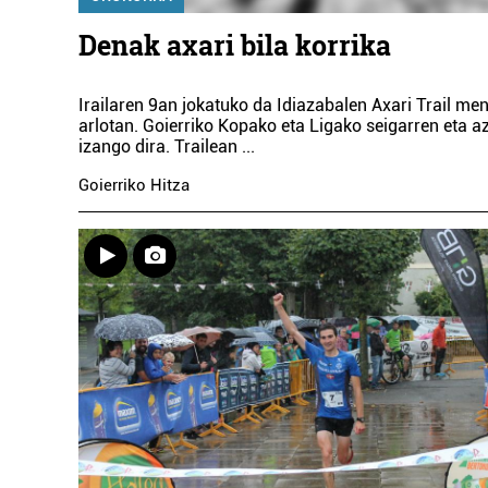
Denak axari bila korrika
Irailaren 9an jokatuko da Idiazabalen Axari Trail mend
arlotan. Goierriko Kopako eta Ligako seigarren eta a
izango dira. Trailean
...
Goierriko Hitza