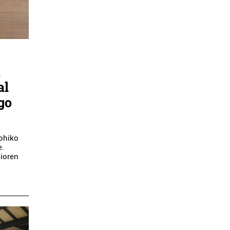
a
al
go
 ohiko
e.
zioren