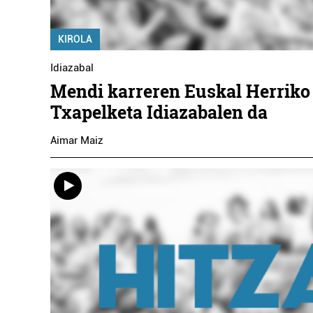
KIROLA
Idiazabal
Mendi karreren Euskal Herriko
Txapelketa Idiazabalen da
Aimar Maiz