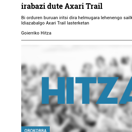
irabazi dute Axari Trail
Bi orduren buruan iritsi dira helmugara lehenengo sail
Idiazabalgo Axari Trail lasterketan
Goierriko Hitza
OROKORRA