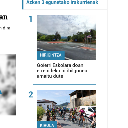
Azken 3 egunetako irakurrienak
tan
1
n dira
HIRIGINTZA
Goierri Eskolara doan
errepideko biribilgunea
amaitu dute
2
KIROLA