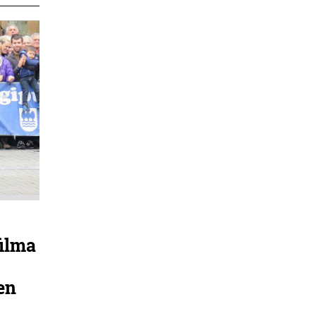
filma
en