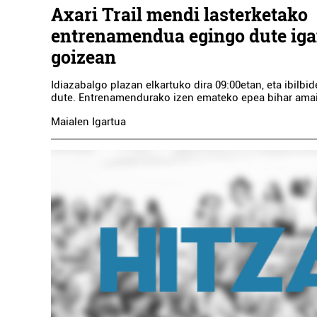
Axari Trail mendi lasterketako
entrenamendua egingo dute ig
goizean
Idiazabalgo plazan elkartuko dira 09:00etan, eta ibilb
dute. Entrenamendurako izen emateko epea bihar amai
Maialen Igartua