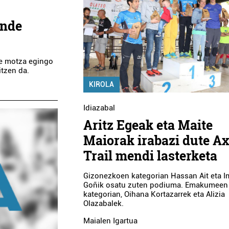
ande
ide motza egingo
tzen da.
KIROLA
Idiazabal
Aritz Egeak eta Maite
Maiorak irabazi dute Ax
Trail mendi lasterketa
Gizonezkoen kategorian Hassan Ait eta I
Goñik osatu zuten podiuma. Emakumeen
kategorian, Oihana Kortazarrek eta Alizia
Olazabalek.
Maialen Igartua