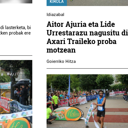
KIROLA
Idiazabal
Aitor Ajuria eta Lide
i lasterketa, bi
Urrestarazu nagusitu d
zken probak ere
Axari Traileko proba
motzean
Goierriko Hitza