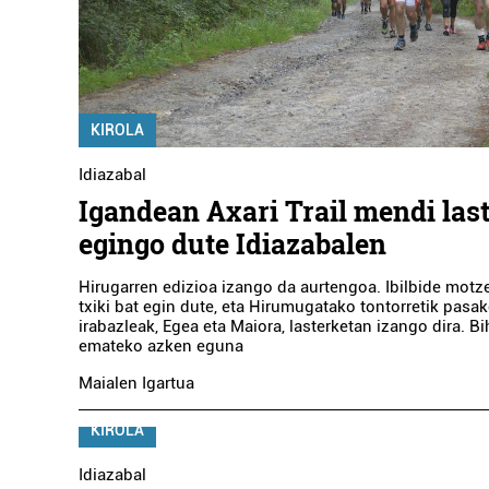
KIROLA
Idiazabal
Igandean Axari Trail mendi las
egingo dute Idiazabalen
Hirugarren edizioa izango da aurtengoa. Ibilbide motz
txiki bat egin dute, eta Hirumugatako tontorretik pasak
irabazleak, Egea eta Maiora, lasterketan izango dira. Bi
emateko azken eguna
Maialen Igartua
KIROLA
Idiazabal