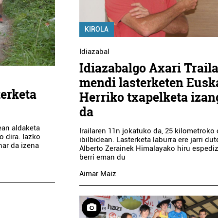
KIROLA
Idiazabal
Idiazabalgo Axari Trail
mendi lasterketen Eusk
terketa
Herriko txapelketa izan
da
ean aldaketa
Irailaren 11n jokatuko da, 25 kilometroko
o dira. Iazko
ibilbidean. Lasterketa laburra ere jarri dut
har da izena
Alberto Zerainek Himalayako hiru espedi
berri eman du
Aimar Maiz