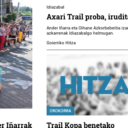
Idiazabal
Axari Trail proba, irudi
Ander Iñarra eta Oihane Azkorbebeitia iza
azkarrenak Idiazabalgo helmugan.
Goierriko Hitza
OROKORRA
r Iñarrak
Trail Kopa benetako