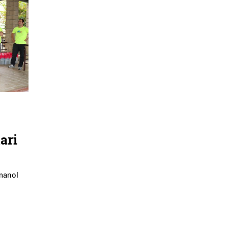
ari
manol