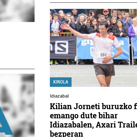
KIROLA
Idiazabal
Kilian Jorneti buruzko 
emango dute bihar
Idiazabalen, Axari Trail
bezperan