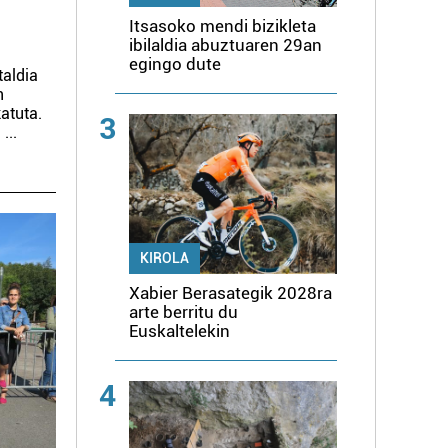
Itsasoko mendi bizikleta
ibilaldia abuztuaren 29an
egingo dute
taldia
n
atuta.
3
.
...
KIROLA
Xabier Berasategik 2028ra
arte berritu du
Euskaltelekin
4