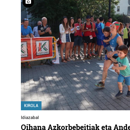
KIROLA
Idiazabal
Oihana Azkorbebeitiak eta Ande