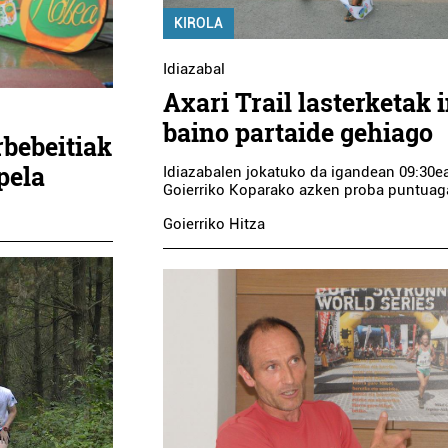
KIROLA
Idiazabal
Axari Trail lasterketak 
baino partaide gehiago
bebeitiak
pela
Idiazabalen jokatuko da igandean 09:30e
Goierriko Koparako azken proba puntuaga
Goierriko Hitza