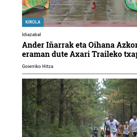
KIROLA
Idiazabal
Ander Iñarrak eta Oihana Azkor
eraman dute Axari Traileko txa
Goierriko Hitza