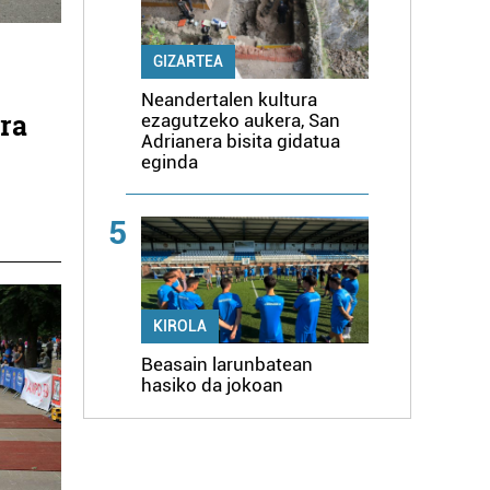
GIZARTEA
Neandertalen kultura
ira
ezagutzeko aukera, San
Adrianera bisita gidatua
eginda
5
KIROLA
Beasain larunbatean
hasiko da jokoan