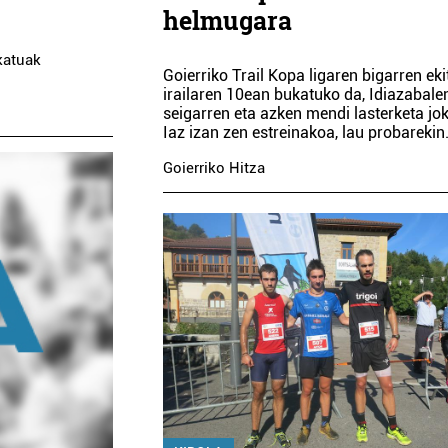
helmugara
katuak
Goierriko Trail Kopa ligaren bigarren eki
irailaren 10ean bukatuko da, Idiazabale
seigarren eta azken mendi lasterketa jok
Iaz izan zen estreinakoa, lau probarekin
Goierriko Hitza