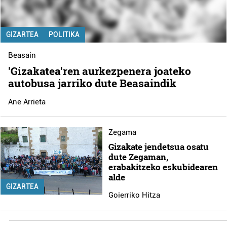
GIZARTEA
POLITIKA
Beasain
'Gizakatea'ren aurkezpenera joateko
autobusa jarriko dute Beasaindik
Ane Arrieta
Zegama
Gizakate jendetsua osatu
dute Zegaman,
erabakitzeko eskubidearen
alde
GIZARTEA
Goierriko Hitza