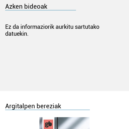
Azken bideoak
Ez da informaziorik aurkitu sartutako
datuekin.
Argitalpen bereziak