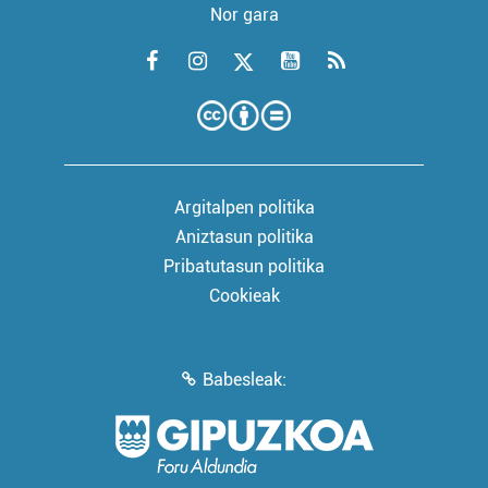
Nor gara
Argitalpen politika
Aniztasun politika
Pribatutasun politika
Cookieak
Babesleak: