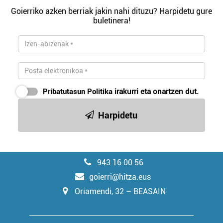
Goierriko azken berriak jakin nahi dituzu? Harpidetu gure
buletinera!
Pribatutasun Politika
irakurri eta onartzen dut.
Harpidetu
943 16 00 56
goierri@hitza.eus
Oriamendi, 32 – BEASAIN