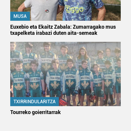
MUSA
Euxebio eta Ekaitz Zabala: Zumarragako mus
txapelketa irabazi duten aita-semeak
TXIRRINDULARITZA
Tourreko goierritarrak