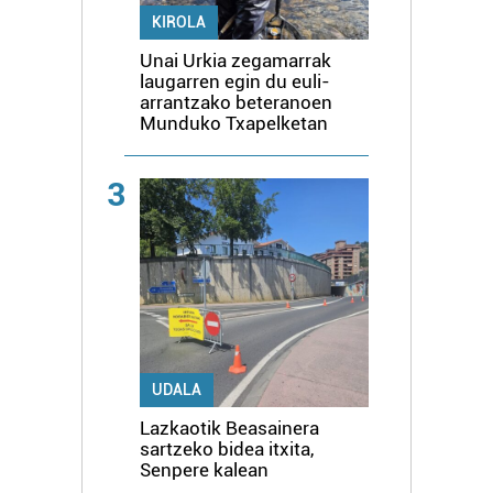
KIROLA
Unai Urkia zegamarrak
laugarren egin du euli-
arrantzako beteranoen
Munduko Txapelketan
3
UDALA
Lazkaotik Beasainera
sartzeko bidea itxita,
Senpere kalean