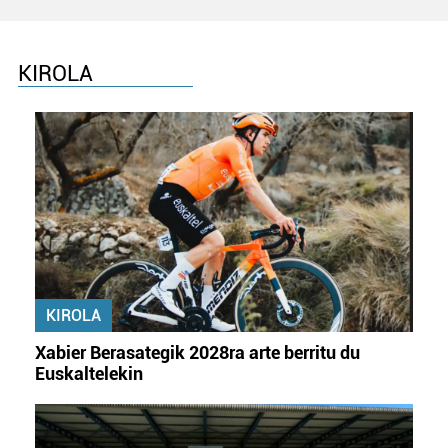
KIROLA
KIROLA
Xabier Berasategik 2028ra arte berritu du
Euskaltelekin