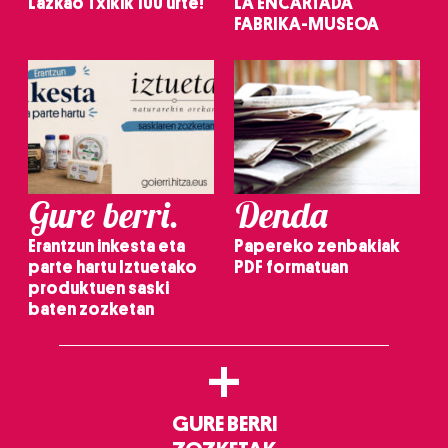
Lazkao Txikik 100 urte!
LA ENCARTADA
FABRIKA-MUSEOA
Gure berri.
Denda
Erantzun inkesta eta
Papereko zenbakiak
parte hartu Iztuetako
PDF formatuan
produktuen saski
baten zozketan
+
GURE BERRI