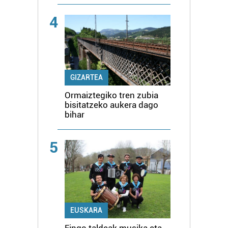
4
GIZARTEA
Ormaiztegiko tren zubia
bisitatzeko aukera dago
bihar
5
EUSKARA