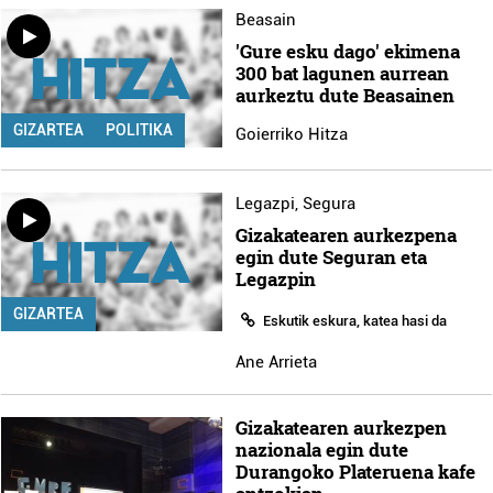
Beasain
'Gure esku dago' ekimena
300 bat lagunen aurrean
aurkeztu dute Beasainen
GIZARTEA
POLITIKA
Goierriko Hitza
Legazpi
,
Segura
Gizakatearen aurkezpena
egin dute Seguran eta
Legazpin
GIZARTEA
Eskutik eskura, katea hasi da
Ane Arrieta
Gizakatearen aurkezpen
nazionala egin dute
Durangoko Plateruena kafe