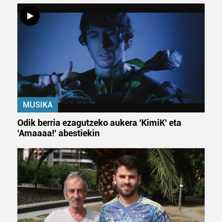
erabiltzeko baimen esplizitua ematen diguzu.
Gehiago
irakurri
MUSIKA
Odik berria ezagutzeko aukera 'KimiK' eta
'Amaaaa!' abestiekin