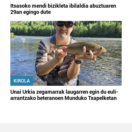
Itsasoko mendi bizikleta ibilaldia abuztuaren
29an egingo dute
KIROLA
Unai Urkia zegamarrak laugarren egin du euli-
arrantzako beteranoen Munduko Txapelketan