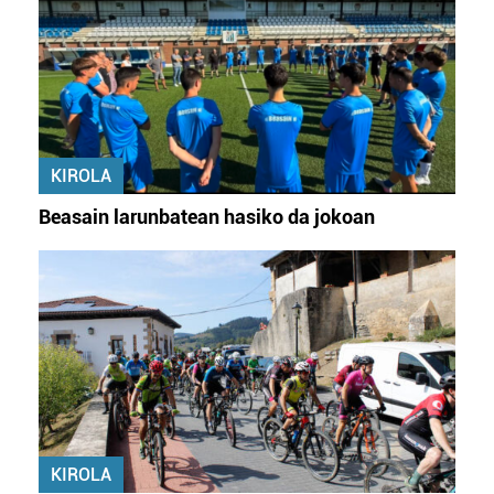
KIROLA
Beasain larunbatean hasiko da jokoan
KIROLA