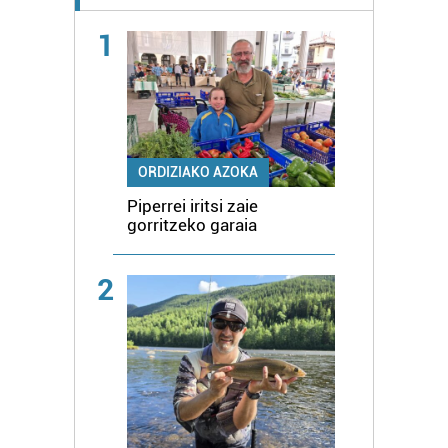
1
ORDIZIAKO AZOKA
Piperrei iritsi zaie
gorritzeko garaia
2