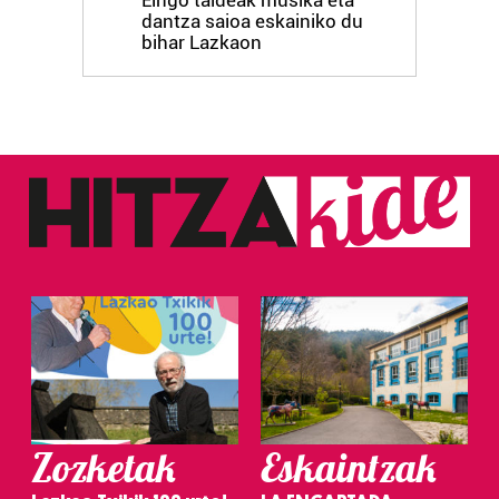
Eingo taldeak musika eta
dantza saioa eskainiko du
bihar Lazkaon
Zozketak
Eskaintzak