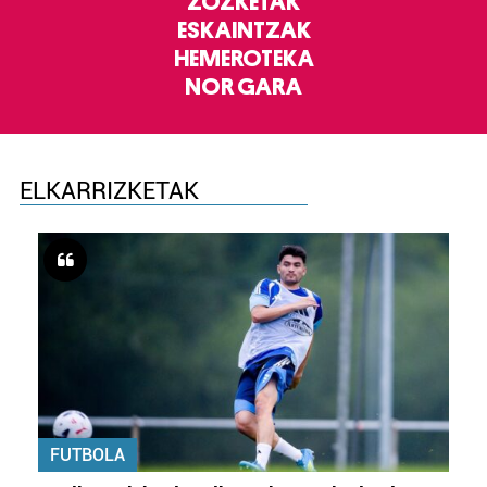
ZOZKETAK
ESKAINTZAK
HEMEROTEKA
NOR GARA
ELKARRIZKETAK
FUTBOLA