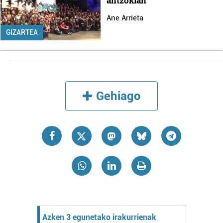
antzokian
Ane Arrieta
GIZARTEA
Gehiago
Azken 3 egunetako irakurrienak