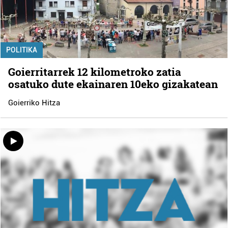
POLITIKA
Goierritarrek 12 kilometroko zatia
osatuko dute ekainaren 10eko gizakatean
Goierriko Hitza