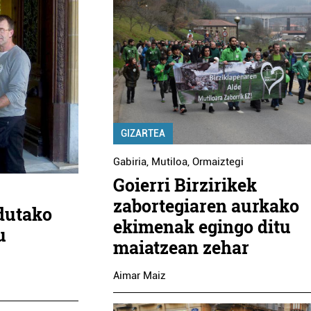
GIZARTEA
Gabiria
,
Mutiloa
,
Ormaiztegi
Goierri Birzirikek
zabortegiaren aurkako
ldutako
ekimenak egingo ditu
u
maiatzean zehar
Aimar Maiz