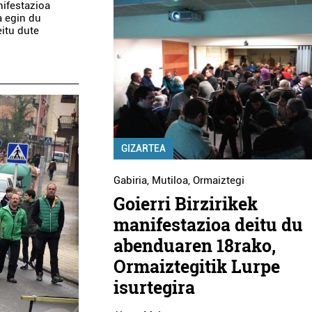
ifestazioa
a egin du
eitu dute
GIZARTEA
Gabiria
,
Mutiloa
,
Ormaiztegi
Goierri Birzirikek
manifestazioa deitu du
abenduaren 18rako,
Ormaiztegitik Lurpe
isurtegira