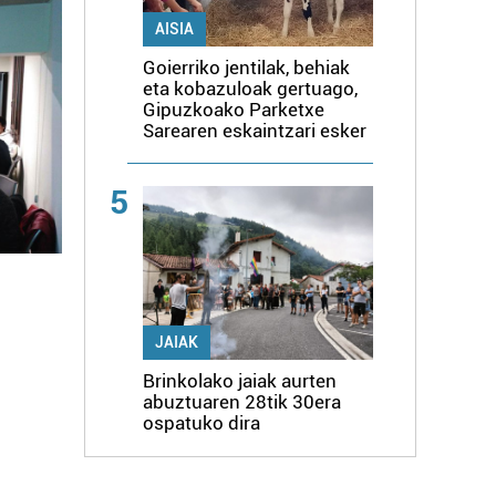
AISIA
Goierriko jentilak, behiak
eta kobazuloak gertuago,
Gipuzkoako Parketxe
Sarearen eskaintzari esker
5
JAIAK
Brinkolako jaiak aurten
abuztuaren 28tik 30era
ospatuko dira