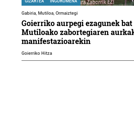
GIZARTEA
INGURUMENA
Gabiria
,
Mutiloa
,
Ormaiztegi
Goierriko aurpegi ezagunek bat
Mutiloako zabortegiaren aurka
manifestazioarekin
Goierriko Hitza