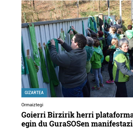
GIZARTEA
Ormaiztegi
Goierri Birzirik herri plataform
egin du GuraSOSen manifestazi