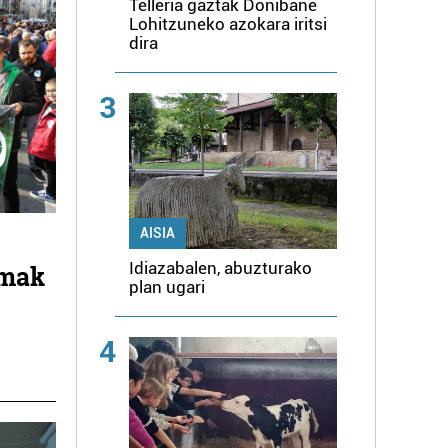
Telleria gaztak Donibane
Lohitzuneko azokara iritsi
dira
3
AISIA
Idiazabalen, abuzturako
rmak
plan ugari
4