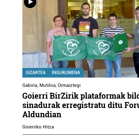
GIZARTEA
INGURUMENA
Gabiria
,
Mutiloa
,
Ormaiztegi
Goierri BirZirik plataformak bi
sinadurak erregistratu ditu For
Aldundian
Goierriko Hitza