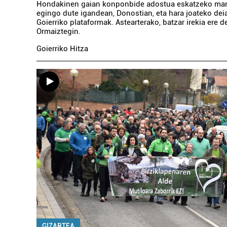
Hondakinen gaian konponbide adostua eskatzeko man
egingo dute igandean, Donostian, eta hara joateko dei
Goierriko plataformak. Astearterako, batzar irekia ere d
Ormaiztegin.
Goierriko Hitza
GIZARTEA