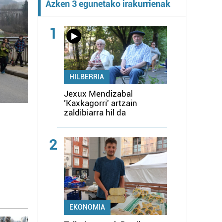
Azken 3 egunetako irakurrienak
1
HILBERRIA
Jexux Mendizabal
'Kaxkagorri' artzain
zaldibiarra hil da
2
EKONOMIA