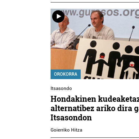
OROKORRA
Itsasondo
Hondakinen kudeaketaz
alternatibez ariko dira 
Itsasondon
Goierriko Hitza