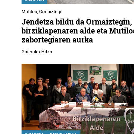
Mutiloa
,
Ormaiztegi
Jendetza bildu da Ormaiztegin,
birziklapenaren alde eta Mutil
zabortegiaren aurka
Goierriko Hitza