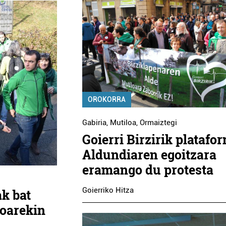
OROKORRA
Gabiria
,
Mutiloa
,
Ormaiztegi
Goierri Birzirik platafo
Aldundiaren egoitzara
eramango du protesta
Goierriko Hitza
ak bat
oarekin