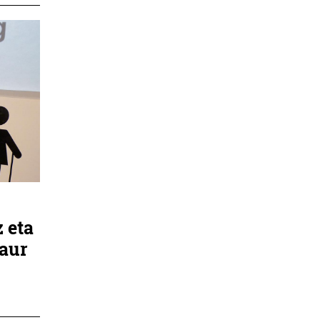
 eta
gaur