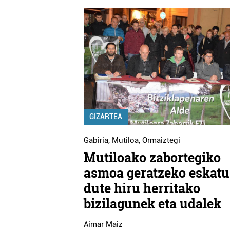
GIZARTEA
Gabiria
,
Mutiloa
,
Ormaiztegi
Mutiloako zabortegiko
asmoa geratzeko eskatu
dute hiru herritako
bizilagunek eta udalek
Aimar Maiz