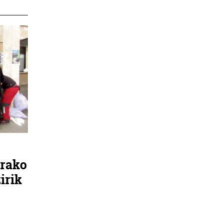
arako
irik