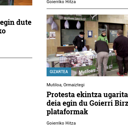
Goierriko Hitza
 egin dute
ko
GIZARTEA
Mutiloa
,
Ormaiztegi
Protesta ekintza ugarit
deia egin du Goierri Birz
plataformak
Goierriko Hitza