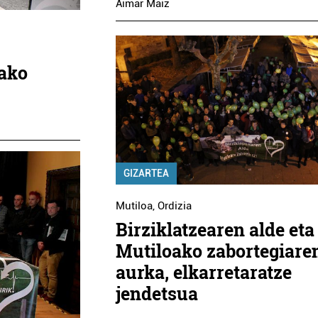
Aimar Maiz
oako
GIZARTEA
Mutiloa
,
Ordizia
Birziklatzearen alde eta
Mutiloako zabortegiare
aurka, elkarretaratze
jendetsua