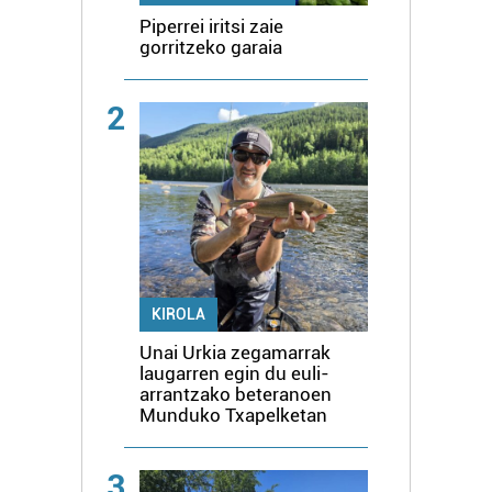
Piperrei iritsi zaie
gorritzeko garaia
2
KIROLA
Unai Urkia zegamarrak
laugarren egin du euli-
arrantzako beteranoen
Munduko Txapelketan
3