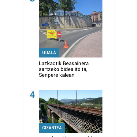
UDALA
Lazkaotik Beasainera
sartzeko bidea itxita,
Senpere kalean
4
GIZARTEA