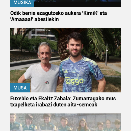
MUSIKA
Odik berria ezagutzeko aukera 'KimiK' eta
'Amaaaa!' abestiekin
MUSA
Euxebio eta Ekaitz Zabala: Zumarragako mus
txapelketa irabazi duten aita-semeak