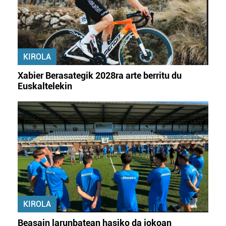
KIROLA
Xabier Berasategik 2028ra arte berritu du
Euskaltelekin
KIROLA
Beasain larunbatean hasiko da jokoan