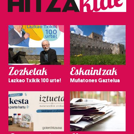
Zozketak
Eskaintzak
Lazkao Txikik 100 urte!
Muñatones Gaztelua