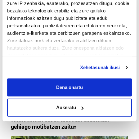
zure IP zenbakia, esaterako, prozesatzen ditugu, cookie
bezalako teknologiak erabiliz eta zure gailuko
BERO BOLADA
informazioak azitzen dugu publizitate eta eduki
pertsonalizatua, publizitatearen eta edukiaren neurketa,
«Ez dago belarrik; garai honetarako oso erreta
audientzia-ikerketa eta zerbitzuen garapena eskaintzeko.
daude bazter guztiak»
Zure datuak nork eta zertarako erabiltzen dituen
hautatzeko aukera duzu. Zure onespena aldatzen edo
deuseztatzen ahal duzu edozein momentutan, Cookie
deklaraziotik edo Privacy triggerean klikatuz.
Xehetasunak ikusi
If you allow, we would also like to:
Collect information about your geographical
Dena onartu
location which can be accurate to within several
meters
Aukeratu
Identify your device by actively scanning it for
TXIRRINDULARITZA
specific characteristics (fingerprinting)
«Entrenatzen duzun bideetan lehiatzeak
Find out more about how your personal data is processed
gehiago motibatzen zaitu»
and set your preferences in the
details section
.