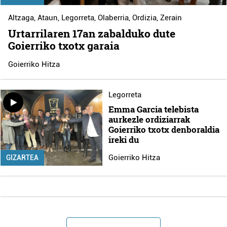
Altzaga
,
Ataun
,
Legorreta
,
Olaberria
,
Ordizia
,
Zerain
Urtarrilaren 17an zabalduko dute
Goierriko txotx garaia
Goierriko Hitza
Legorreta
Emma Garcia telebista
aurkezle ordiziarrak
Goierriko txotx denboraldia
ireki du
Goierriko Hitza
GIZARTEA