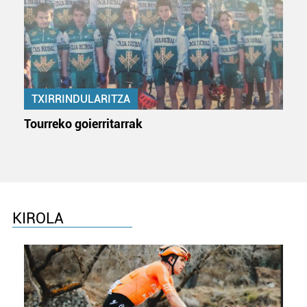
TXIRRINDULARITZA
Tourreko goierritarrak
KIROLA