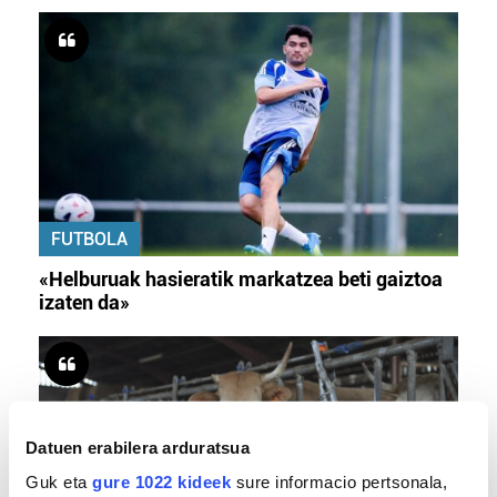
FUTBOLA
«Helburuak hasieratik markatzea beti gaiztoa
izaten da»
Datuen erabilera arduratsua
Guk eta
gure 1022 kideek
sure informacio pertsonala,