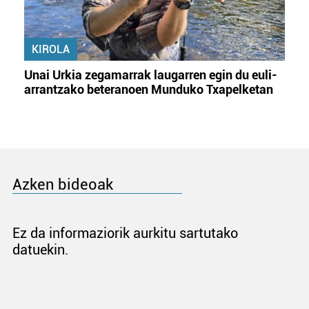
KIROLA
Unai Urkia zegamarrak laugarren egin du euli-
arrantzako beteranoen Munduko Txapelketan
Azken bideoak
Ez da informaziorik aurkitu sartutako
datuekin.