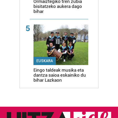
Ormaiztegiko tren zubia
bisitatzeko aukera dago
bihar
5
EUSKARA
Eingo taldeak musika eta
dantza saioa eskainiko du
bihar Lazkaon