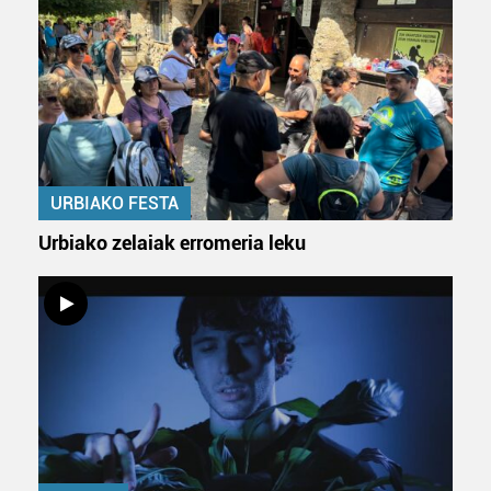
Webgune honek cookie propioak eta hirugarrenen cookie-
fitxategiak erabiltzen ditu. Zure esperientzia eta
zerbitzuak hobetzeko asmoz, cookie teknologiaz
baliatzen gara. Ohar hau onartuz gero, teknologia hori
erabiltzeko baimen esplizitua ematen diguzu.
Gehiago
irakurri
URBIAKO FESTA
Urbiako zelaiak erromeria leku