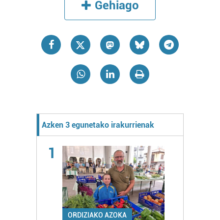
Gehiago
Azken 3 egunetako irakurrienak
1
ORDIZIAKO AZOKA