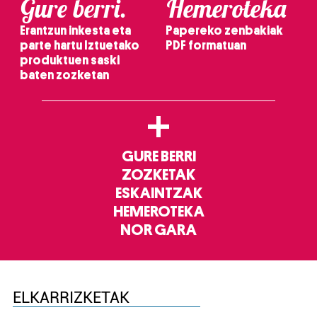
Gure berri.
Hemeroteka
Erantzun inkesta eta
Papereko zenbakiak
parte hartu Iztuetako
PDF formatuan
produktuen saski
baten zozketan
+
GURE BERRI
ZOZKETAK
ESKAINTZAK
HEMEROTEKA
NOR GARA
ELKARRIZKETAK