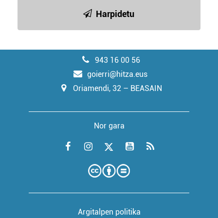
Harpidetu
943 16 00 56
goierri@hitza.eus
Oriamendi, 32 – BEASAIN
Nor gara
Argitalpen politika