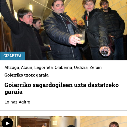
GIZARTEA
Altzaga
,
Ataun
,
Legorreta
,
Olaberria
,
Ordizia
,
Zerain
Goierriko txotx garaia
Goierriko sagardogileen uzta dastatzeko
garaia
Loinaz Agirre