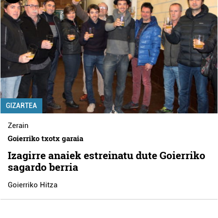
GIZARTEA
Zerain
Goierriko txotx garaia
Izagirre anaiek estreinatu dute Goierriko
sagardo berria
Goierriko Hitza