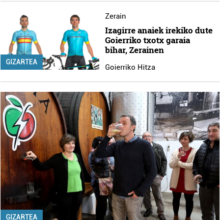
Zerain
Izagirre anaiek irekiko dute
Goierriko txotx garaia
bihar, Zerainen
GIZARTEA
Goierriko Hitza
GIZARTEA