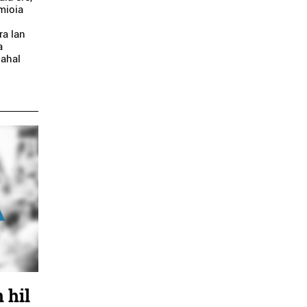
amioia
ra lan
a
 ahal
 hil