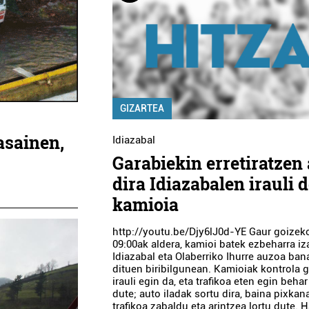
GIZARTEA
asainen,
Idiazabal
Garabiekin erretiratzen 
dira Idiazabalen irauli 
kamioia
http://youtu.be/Djy6lJ0d-YE Gaur goizek
09:00ak aldera, kamioi batek ezbeharra i
Idiazabal eta Olaberriko Ihurre auzoa ban
dituen biribilgunean. Kamioiak kontrola g
irauli egin da, eta trafikoa eten egin behar
dute; auto iladak sortu dira, baina pixkan
trafikoa zabaldu eta arintzea lortu dute. H