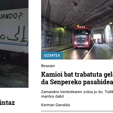
GIZARTEA
Beasain
Kamioi bat trabatuta gel
da Senpereko pasabide
Zamarekin trenbidearen zubia jo du. Traf
mantxo dabil
intaz
Kerman Garralda