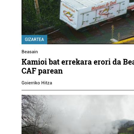
GIZARTEA
Beasain
Kamioi bat errekara erori da Be
CAF parean
Goierriko Hitza