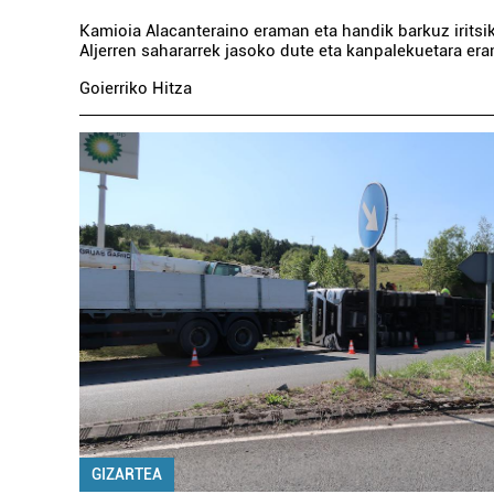
Kamioia Alacanteraino eraman eta handik barkuz iritsiko
Aljerren sahararrek jasoko dute eta kanpalekuetara er
Goierriko Hitza
GIZARTEA