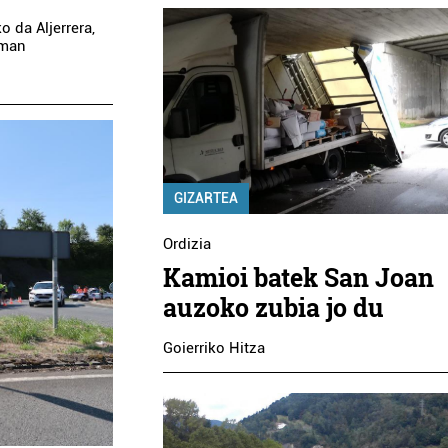
 da Aljerrera,
aman
GIZARTEA
Ordizia
Kamioi batek San Joan
auzoko zubia jo du
Goierriko Hitza