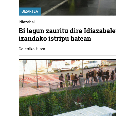
GIZARTEA
Idiazabal
Bi lagun zauritu dira Idiazabal
izandako istripu batean
Goierriko Hitza