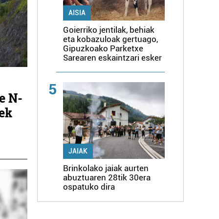
AISIA
Goierriko jentilak, behiak
eta kobazuloak gertuago,
Gipuzkoako Parketxe
Sarearen eskaintzari esker
5
e N-
tek
JAIAK
Brinkolako jaiak aurten
abuztuaren 28tik 30era
ospatuko dira