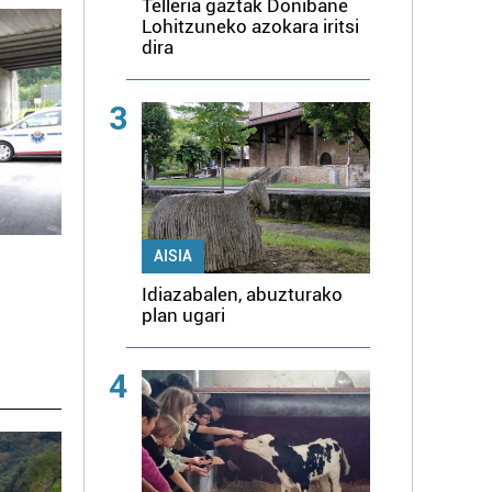
Telleria gaztak Donibane
Lohitzuneko azokara iritsi
dira
3
AISIA
Idiazabalen, abuzturako
plan ugari
4