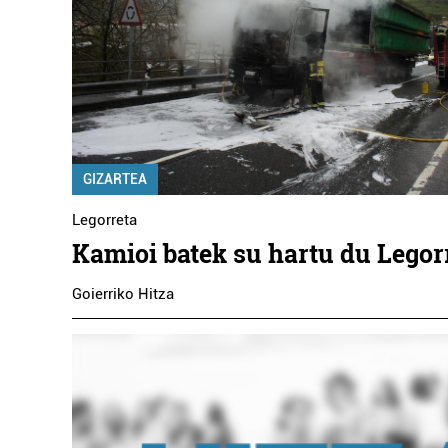
GIZARTEA
Legorreta
Kamioi batek su hartu du Legor
Goierriko Hitza