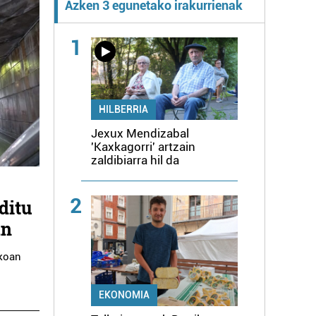
Azken 3 egunetako irakurrienak
1
HILBERRIA
Jexux Mendizabal
'Kaxkagorri' artzain
zaldibiarra hil da
2
ditu
an
ikoan
EKONOMIA