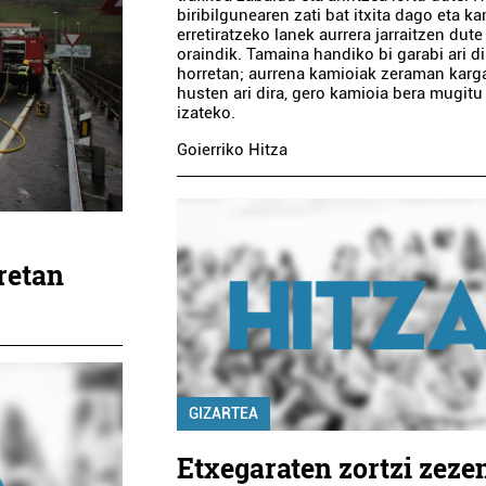
biribilgunearen zati bat itxita dago eta k
erretiratzeko lanek aurrera jarraitzen dute
oraindik. Tamaina handiko bi garabi ari di
horretan; aurrena kamioiak zeraman karg
husten ari dira, gero kamioia bera mugitu
izateko.
Goierriko Hitza
retan
GIZARTEA
Etxegaraten zortzi zezen