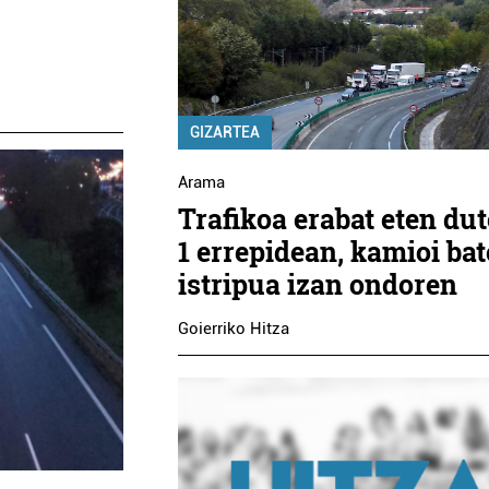
GIZARTEA
Arama
Trafikoa erabat eten dut
1 errepidean, kamioi ba
istripua izan ondoren
Goierriko Hitza