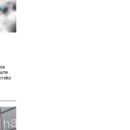
esa
urte
urreko