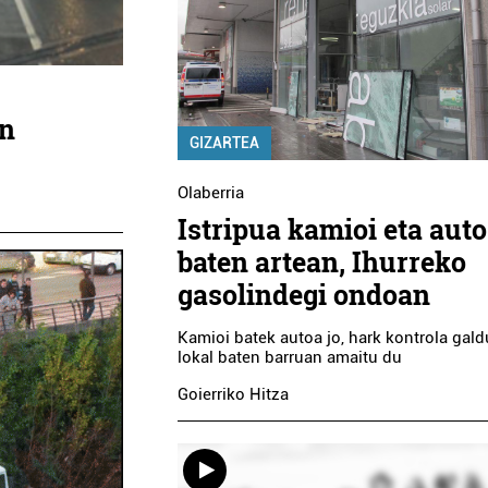
en
GIZARTEA
Olaberria
Istripua kamioi eta auto
baten artean, Ihurreko
gasolindegi ondoan
Kamioi batek autoa jo, hark kontrola gald
lokal baten barruan amaitu du
Goierriko Hitza