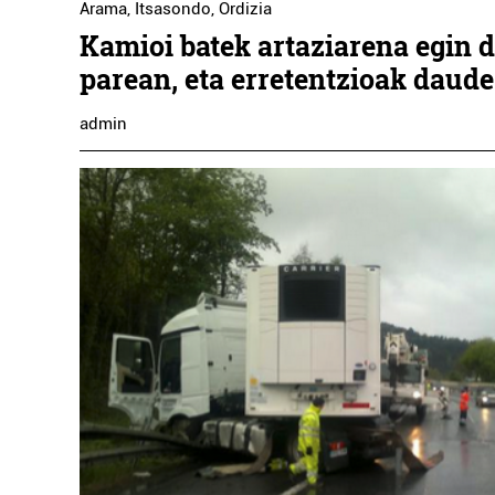
Arama
,
Itsasondo
,
Ordizia
Kamioi batek artaziarena egin
parean, eta erretentzioak daud
admin