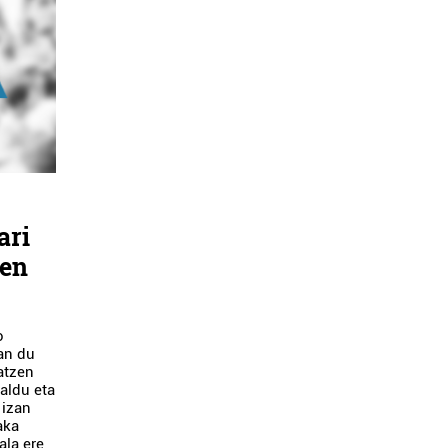
ari
den
o
zan du
atzen
aldu eta
 izan
aka
ala ere,