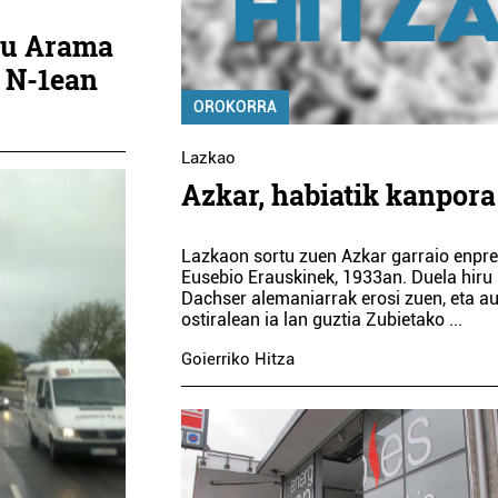
 du Arama
e N-1ean
OROKORRA
Lazkao
Azkar, habiatik kanpora
Lazkaon sortu zuen Azkar garraio enpr
Eusebio Erauskinek, 1933an. Duela hiru 
Dachser alemaniarrak erosi zuen, eta a
ostiralean ia lan guztia Zubietako
...
Goierriko Hitza