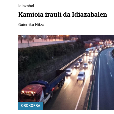
Idiazabal
Kamioia irauli da Idiazabalen
Goierriko Hitza
OROKORRA