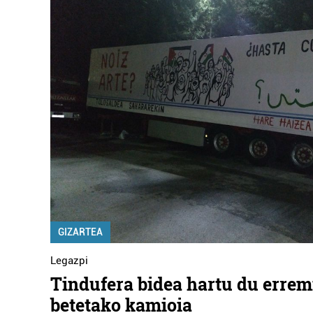
GIZARTEA
Legazpi
Tindufera bidea hartu du errem
betetako kamioia