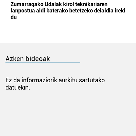
Zumarragako Udalak kirol teknikariaren
lanpostua aldi baterako betetzeko deialdia ireki
du
Azken bideoak
Ez da informaziorik aurkitu sartutako
datuekin.