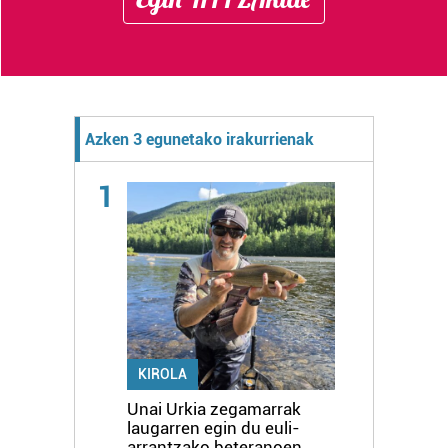
Azken 3 egunetako irakurrienak
1
KIROLA
Unai Urkia zegamarrak
laugarren egin du euli-
arrantzako beteranoen