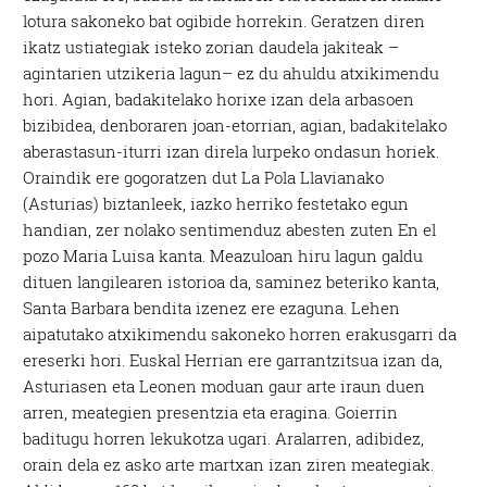
lotura sakoneko bat ogibide horrekin. Geratzen diren
ikatz ustiategiak isteko zorian daudela jakiteak –
agintarien utzikeria lagun– ez du ahuldu atxikimendu
hori. Agian, badakitelako horixe izan dela arbasoen
bizibidea, denboraren joan-etorrian, agian, badakitelako
aberastasun-iturri izan direla lurpeko ondasun horiek.
Oraindik ere gogoratzen dut La Pola Llavianako
(Asturias) biztanleek, iazko herriko festetako egun
handian, zer nolako sentimenduz abesten zuten En el
pozo Maria Luisa kanta. Meazuloan hiru lagun galdu
dituen langilearen istorioa da, saminez beteriko kanta,
Santa Barbara bendita izenez ere ezaguna. Lehen
aipatutako atxikimendu sakoneko horren erakusgarri da
ereserki hori. Euskal Herrian ere garrantzitsua izan da,
Asturiasen eta Leonen moduan gaur arte iraun duen
arren, meategien presentzia eta eragina. Goierrin
baditugu horren lekukotza ugari. Aralarren, adibidez,
orain dela ez asko arte martxan izan ziren meategiak.