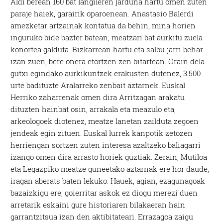
Aldi berean 160 bat langileren jarduna hartu omen zuten
paraje haiek, garairik oparoenean. Anastasio Balerdi
amezketar artzainak kontatua da behin, mina horien
inguruko bide bazter batean, meatzari bat aurkitu zuela
konortea galduta. Bizkarrean hartu eta salbu jarri behar
izan zuen, bere onera etortzen zen bitartean. Orain dela
gutxi egindako aurkikuntzek erakusten dutenez, 3.500
urte badituzte Aralarreko zenbait aztarnek. Euskal
Herriko zaharrenak omen dira Arritzagan arakatu
dituzten hainbat osin, arrakala eta meazulo eta,
arkeologoek diotenez, meatze lanetan zailduta zegoen
jendeak egin zituen. Euskal lurrek kanpotik zetozen
herriengan sortzen zuten interesa azaltzeko baliagarri
izango omen dira arrasto horiek guztiak. Zerain, Mutiloa
eta Legazpiko meatze guneetako aztarnak ere hor daude,
iragan aberats baten lekuko. Hauek, agian, ezagunagoak
bazaizkigu ere, goierritar askok ez diogu merezi duen
arretarik eskaini gure historiaren bilakaeran hain
garrantzitsua izan den aktibitateari. Errazagoa zaigu