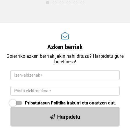
Azken berriak
Goierriko azken berriak jakin nahi dituzu? Harpidetu gure
buletinera!
Pribatutasun Politika
irakurri eta onartzen dut.
Harpidetu