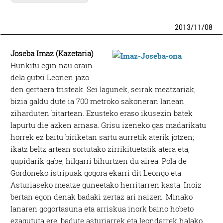
2013
/
11
/
08
Joseba Imaz (Kazetaria)
Hunkitu egin nau orain
dela gutxi Leonen jazo
den gertaera tristeak. Sei lagunek, seirak meatzariak,
bizia galdu dute ia 700 metroko sakoneran lanean
ziharduten bitartean. Ezusteko eraso ikusezin batek
lapurtu die azken arnasa. Grisu izeneko gas madarikatu
horrek ez baitu biriketan sartu aurretik aterik jotzen;
ikatz beltz artean sortutako zirrikituetatik atera eta,
gupidarik gabe, hilgarri bihurtzen du airea. Pola de
Gordoneko istripuak gogora ekarri dit Leongo eta
Asturiaseko meatze guneetako herritarren kasta. Inoiz
bertan egon denak badaki zertaz ari naizen. Minako
lanaren gogortasuna eta arriskua inork baino hobeto
ezagututa ere, badute asturiarrek eta leondarrek halako