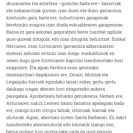
ikusaraztea eta aitortzea –gutxitxo bada ere– baserriak
eta nekazaritzak gurean izan duen eta duen garrantzia;
konturatu gara, baita ere, industriaren garapenak
berebiziko eragina izan duela eskualdearen garapenean.
Baina ez gara askotan gogoratzen beste hainbat ogibide
gure-gureak ditugula, edo izan ditugula, behintzat. Euskal
Herriaren itsas historiaren garrantzia aldarrikatzen
dutenei askotan entzun izan diegu: euskaldunok ez
omen dugu gure historiaren kapitulu handienetako hori
ezagutzen. Eta agian berdina esan genezake
meatzaritzari dagokionez ere. Zerain, Mutiloa eta
Legazpiko herriek egindako lanari esker, gertu-gertu
daukagu iragan aberats hori ezagutzeko aukera
paregabea. Aprobetxatu beharko genukeena. Hemen ere,
Asturiasen nahiz Leonen baino tamaina apalagoan bada
ere, izango ziren istripu latzak, istorioak, kantak eta
ohiturak. Agian, abestuko zioten Santa Barbarari. Ez dakit
hainbesteko atximendurik edo loturarik izango zen,
baina ondare hori guztia gabe zaila da gure egungo