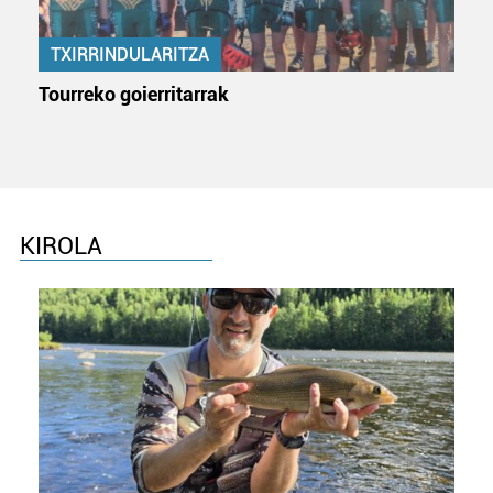
TXIRRINDULARITZA
Tourreko goierritarrak
KIROLA