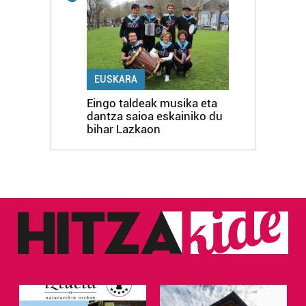
EUSKARA
Eingo taldeak musika eta
dantza saioa eskainiko du
bihar Lazkaon