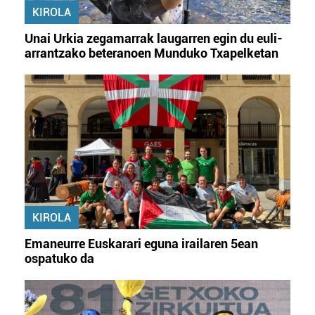
KIROLA
Unai Urkia zegamarrak laugarren egin du euli-
arrantzako beteranoen Munduko Txapelketan
KIROLA
Emaneurre Euskarari eguna irailaren 5ean
ospatuko da