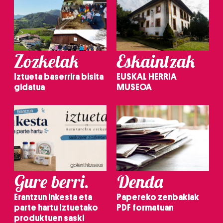
Zozketak
Eskaintzak
Iztueta baserrira bisita
EUSKAL HERRIA
gidatua
MUSEOA
Gure berri.
Denda
Erantzun inkesta eta
Papereko zenbakiak
parte hartu Iztuetako
PDF formatuan
produktuen saski