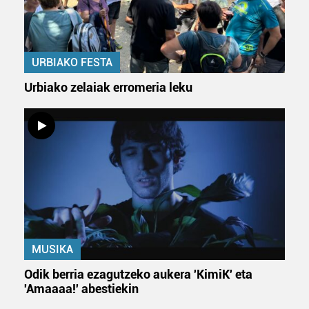
URBIAKO FESTA
Urbiako zelaiak erromeria leku
MUSIKA
Odik berria ezagutzeko aukera 'KimiK' eta
'Amaaaa!' abestiekin