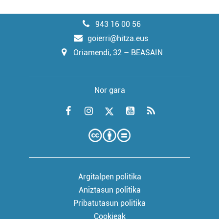
943 16 00 56
goierri@hitza.eus
Oriamendi, 32 – BEASAIN
Nor gara
Argitalpen politika
Aniztasun politika
Pribatutasun politika
Cookieak