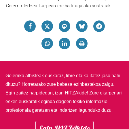
Goierri ulertzea. Lurpean ere baditugulako sustraiak.
Goierriko albisteak euskaraz, libre eta kalitatez jaso nahi
dituzu?
Horretarako zure babesa ezinbestekoa zaigu.
Egin zaitez harpidedun, izan HITZAkide!
Zure ekarpenari
esker, euskaratik eginda dagoen tokiko informazio
profesionala garatzen eta indartzen lagunduko duzu.
Egin HITZAkide