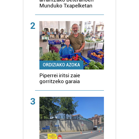
Munduko Txapelketan
2
ORDIZIAKO AZOKA
Piperrei iritsi zaie
gorritzeko garaia
3