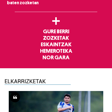
baten zozketan
+
GURE BERRI
ZOZKETAK
ESKAINTZAK
HEMEROTEKA
NOR GARA
ELKARRIZKETAK