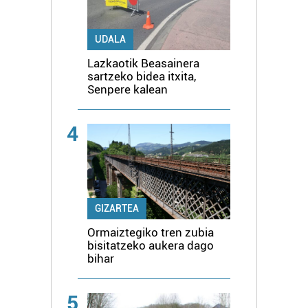
UDALA
Lazkaotik Beasainera
sartzeko bidea itxita,
Senpere kalean
4
GIZARTEA
Ormaiztegiko tren zubia
bisitatzeko aukera dago
bihar
5