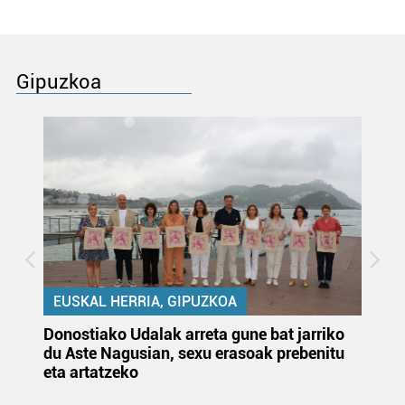
Gipuzkoa
EUSKAL HERRIA, GIPUZKOA
Donostiako Udalak arreta gune bat jarriko
Ur
du Aste Nagusian, sexu erasoak prebenitu
es
eta artatzeko
lu