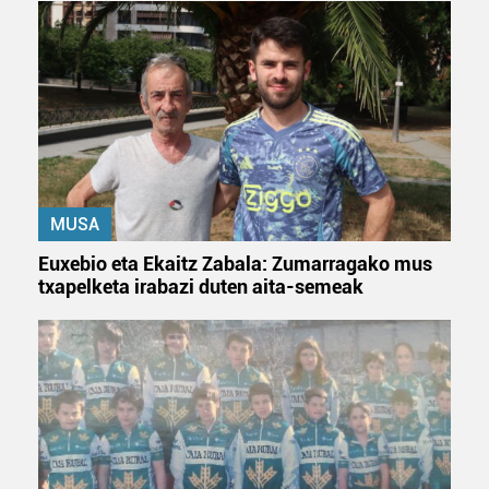
MUSA
Euxebio eta Ekaitz Zabala: Zumarragako mus
txapelketa irabazi duten aita-semeak