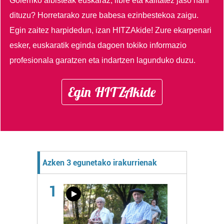
Goierriko albisteak euskaraz, libre eta kalitatez jaso nahi
dituzu?
Horretarako zure babesa ezinbestekoa zaigu.
Egin zaitez harpidedun, izan HITZAkide!
Zure ekarpenari
esker, euskaratik eginda dagoen tokiko informazio
profesionala garatzen eta indartzen lagunduko duzu.
Egin HITZAkide
Azken 3 egunetako irakurrienak
1