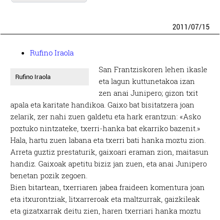
2011
/
07
/
15
Rufino Iraola
San Frantziskoren lehen ikasle
Rufino Iraola
eta lagun kuttunetakoa izan
zen anai Junipero; gizon txit
apala eta karitate handikoa. Gaixo bat bisitatzera joan
zelarik, zer nahi zuen galdetu eta hark erantzun: «Asko
poztuko nintzateke, txerri-hanka bat ekarriko bazenit.»
Hala, hartu zuen labana eta txerri bati hanka moztu zion.
Arreta guztiz prestaturik, gaixoari eraman zion, maitasun
handiz. Gaixoak apetitu biziz jan zuen, eta anai Junipero
benetan pozik zegoen.
Bien bitartean, txerriaren jabea fraideen komentura joan
eta itxurontziak, litxarreroak eta maltzurrak, gaizkileak
eta gizatxarrak deitu zien, haren txerriari hanka moztu