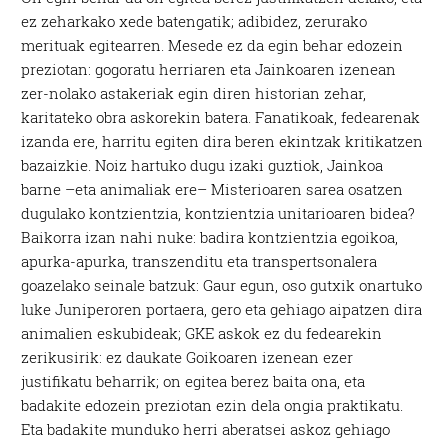
ez zeharkako xede batengatik; adibidez, zerurako
merituak egitearren. Mesede ez da egin behar edozein
preziotan: gogoratu herriaren eta Jainkoaren izenean
zer-nolako astakeriak egin diren historian zehar,
karitateko obra askorekin batera. Fanatikoak, fedearenak
izanda ere, harritu egiten dira beren ekintzak kritikatzen
bazaizkie. Noiz hartuko dugu izaki guztiok, Jainkoa
barne –eta animaliak ere– Misterioaren sarea osatzen
dugulako kontzientzia, kontzientzia unitarioaren bidea?
Baikorra izan nahi nuke: badira kontzientzia egoikoa,
apurka-apurka, transzenditu eta transpertsonalera
goazelako seinale batzuk: Gaur egun, oso gutxik onartuko
luke Juniperoren portaera, gero eta gehiago aipatzen dira
animalien eskubideak; GKE askok ez du fedearekin
zerikusirik: ez daukate Goikoaren izenean ezer
justifikatu beharrik; on egitea berez baita ona, eta
badakite edozein preziotan ezin dela ongia praktikatu.
Eta badakite munduko herri aberatsei askoz gehiago