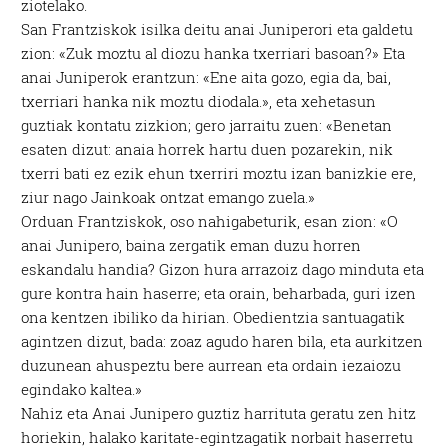
ziotelako.
San Frantziskok isilka deitu anai Juniperori eta galdetu
zion: «Zuk moztu al diozu hanka txerriari basoan?» Eta
anai Juniperok erantzun: «Ene aita gozo, egia da, bai,
txerriari hanka nik moztu diodala.», eta xehetasun
guztiak kontatu zizkion; gero jarraitu zuen: «Benetan
esaten dizut: anaia horrek hartu duen pozarekin, nik
txerri bati ez ezik ehun txerriri moztu izan banizkie ere,
ziur nago Jainkoak ontzat emango zuela.»
Orduan Frantziskok, oso nahigabeturik, esan zion: «O
anai Junipero, baina zergatik eman duzu horren
eskandalu handia? Gizon hura arrazoiz dago minduta eta
gure kontra hain haserre; eta orain, beharbada, guri izen
ona kentzen ibiliko da hirian. Obedientzia santuagatik
agintzen dizut, bada: zoaz agudo haren bila, eta aurkitzen
duzunean ahuspeztu bere aurrean eta ordain iezaiozu
egindako kaltea.»
Nahiz eta Anai Junipero guztiz harrituta geratu zen hitz
horiekin, halako karitate-egintzagatik norbait haserretu