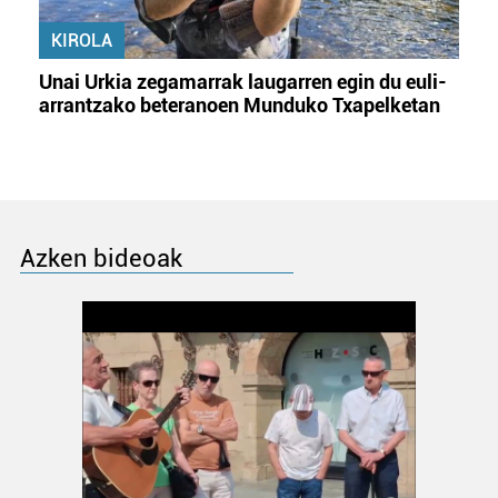
KIROLA
Unai Urkia zegamarrak laugarren egin du euli-
arrantzako beteranoen Munduko Txapelketan
Azken bideoak