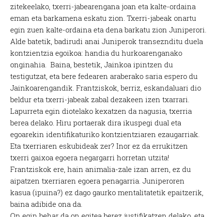
zitekeelako, txerri-jabearengana joan eta kalte-ordaina
eman eta barkamena eskatu zion. Txerri-jabeak onartu
egin zuen kalte-ordaina eta dena barkatu zion Juniperori.
Alde batetik, badirudi anai Juniperok transeznditu duela
kontzientzia egoikoa: handia du hurkoarenganako
onginahia. Baina, bestetik, Jainkoa ipintzen du
testigutzat, eta bere fedearen araberako saria espero du
Jainkoarengandik. Frantziskok, berriz, eskandaluari dio
beldur eta txerri-jabeak zabal dezakeen izen txarrari.
Lapurreta egin diotelako kexatzen da nagusia, txerria
berea delako. Hiru portaerak dira ikuspegi dual eta
egoarekin identifikaturiko kontzientziaren ezaugarriak.
Eta txerriaren eskubideak zer? Inor ez da errukitzen
txerri gaixoa egoera negargarri horretan utzita!
Frantziskok ere, hain animalia-zale izan arren, ez du
aipatzen txerriaren egoera penagarria. Juniperoren
kasua (ipuina?) ez dago gaurko mentalitatetik epaitzerik,
baina adibide ona da.
On egin behar da on egitea berez justifikatzen delako, eta