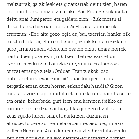
maltzurrak, gaizkileak eta gizatxarrak deitu zien, haren
txerriari hanka moztu ziotelako. San Frantziskok isilka
deitu anai Juniperori eta galdetu zion: «Zuk moztu al
diozu hanka txerriari basoan?» Eta anai Juniperok
erantzun: «Ene aita gozo, egia da, bai, txerriari hanka nik
moztu diodala.», eta xehetasun guztiak kontatu zizkion;
gero jarraitu zuen: «Benetan esaten dizut: anaia horrek
hartu duen pozarekin, nik txerri bati ez ezik ehun
txerriri moztu izan banizkie ere, ziur nago Jainkoak
ontzat emango zuela.»Orduan Frantziskok, oso
nahigabeturik, esan zion: «O anai Junipero, baina
zergatik eman duzu horren eskandalu handia? Gizon
hura arrazoiz dago minduta eta gure kontra hain haserre;
eta orain, beharbada, guri izen ona kentzen ibiliko da
hirian. Obedientzia santuagatik agintzen dizut, bada:
zoaz agudo haren bila, eta aurkitzen duzunean
ahuspeztu bere aurrean eta ordain iezaiozu egindako
kaltea.»Nahiz eta Anai Junipero guztiz harrituta geratu
zen hitz horiekin, halako karitate-egintzagatik norbait