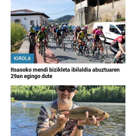
KIROLA
Itsasoko mendi bizikleta ibilaldia abuztuaren
29an egingo dute