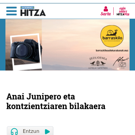
Sartu
Anai Junipero eta
kontzientziaren bilakaera