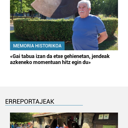
irakurri
MEMORIA HISTORIKOA
«Gai tabua izan da etxe gehienetan, jendeak
azkeneko momentuan hitz egin du»
ERREPORTAJEAK