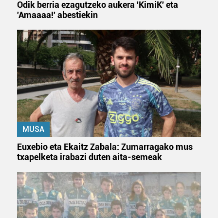
Odik berria ezagutzeko aukera 'KimiK' eta
'Amaaaa!' abestiekin
MUSA
Euxebio eta Ekaitz Zabala: Zumarragako mus
txapelketa irabazi duten aita-semeak