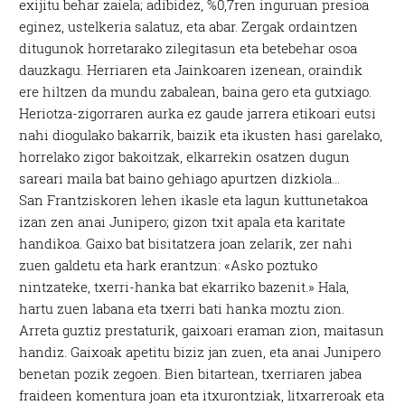
exijitu behar zaiela; adibidez, %0,7ren inguruan presioa
eginez, ustelkeria salatuz, eta abar. Zergak ordaintzen
ditugunok horretarako zilegitasun eta betebehar osoa
dauzkagu. Herriaren eta Jainkoaren izenean, oraindik
ere hiltzen da mundu zabalean, baina gero eta gutxiago.
Heriotza-zigorraren aurka ez gaude jarrera etikoari eutsi
nahi diogulako bakarrik, baizik eta ikusten hasi garelako,
horrelako zigor bakoitzak, elkarrekin osatzen dugun
sareari maila bat baino gehiago apurtzen dizkiola…
San Frantziskoren lehen ikasle eta lagun kuttunetakoa
izan zen anai Junipero; gizon txit apala eta karitate
handikoa. Gaixo bat bisitatzera joan zelarik, zer nahi
zuen galdetu eta hark erantzun: «Asko poztuko
nintzateke, txerri-hanka bat ekarriko bazenit.» Hala,
hartu zuen labana eta txerri bati hanka moztu zion.
Arreta guztiz prestaturik, gaixoari eraman zion, maitasun
handiz. Gaixoak apetitu biziz jan zuen, eta anai Junipero
benetan pozik zegoen. Bien bitartean, txerriaren jabea
fraideen komentura joan eta itxurontziak, litxarreroak eta