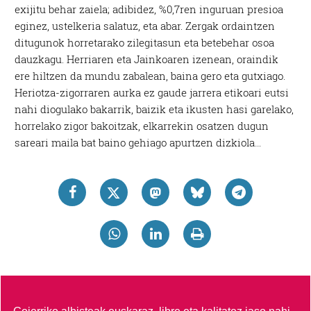
exijitu behar zaiela; adibidez, %0,7ren inguruan presioa
eginez, ustelkeria salatuz, eta abar. Zergak ordaintzen
ditugunok horretarako zilegitasun eta betebehar osoa
dauzkagu. Herriaren eta Jainkoaren izenean, oraindik
ere hiltzen da mundu zabalean, baina gero eta gutxiago.
Heriotza-zigorraren aurka ez gaude jarrera etikoari eutsi
nahi diogulako bakarrik, baizik eta ikusten hasi garelako,
horrelako zigor bakoitzak, elkarrekin osatzen dugun
sareari maila bat baino gehiago apurtzen dizkiola…