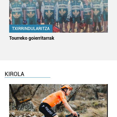
TXIRRINDULARITZA
Tourreko goierritarrak
KIROLA