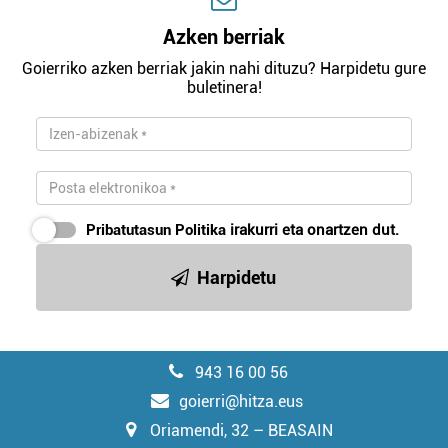
Azken berriak
Goierriko azken berriak jakin nahi dituzu? Harpidetu gure
buletinera!
Pribatutasun Politika
irakurri eta onartzen dut.
Harpidetu
943 16 00 56
goierri@hitza.eus
Oriamendi, 32 – BEASAIN