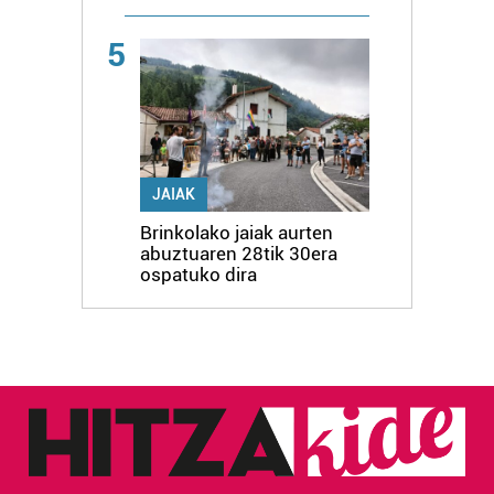
5
JAIAK
Brinkolako jaiak aurten
abuztuaren 28tik 30era
ospatuko dira