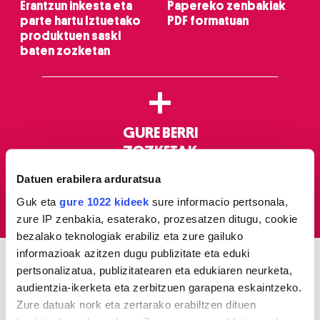
Erantzun inkesta eta
Papereko zenbakiak
parte hartu Iztuetako
PDF formatuan
produktuen saski
baten zozketan
+
GURE BERRI
ZOZKETAK
ESKAINTZAK
Datuen erabilera arduratsua
HEMEROTEKA
Guk eta
gure 1022 kideek
sure informacio pertsonala,
NOR GARA
zure IP zenbakia, esaterako, prozesatzen ditugu, cookie
bezalako teknologiak erabiliz eta zure gailuko
informazioak azitzen dugu publizitate eta eduki
pertsonalizatua, publizitatearen eta edukiaren neurketa,
ELKARRIZKETAK
audientzia-ikerketa eta zerbitzuen garapena eskaintzeko.
Zure datuak nork eta zertarako erabiltzen dituen