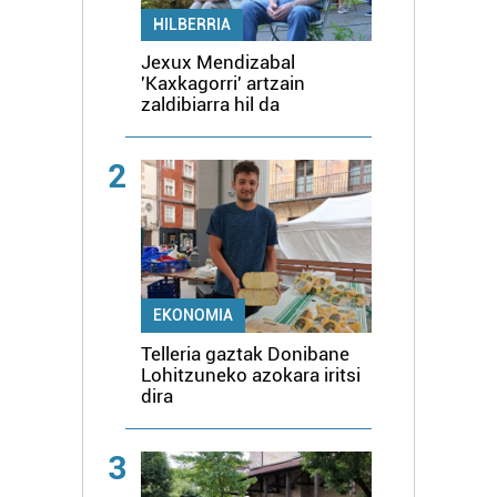
HILBERRIA
Jexux Mendizabal
'Kaxkagorri' artzain
zaldibiarra hil da
2
EKONOMIA
Telleria gaztak Donibane
Lohitzuneko azokara iritsi
dira
3