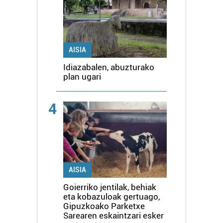
AISIA
Idiazabalen, abuzturako
plan ugari
4
AISIA
Goierriko jentilak, behiak
eta kobazuloak gertuago,
Gipuzkoako Parketxe
Sarearen eskaintzari esker