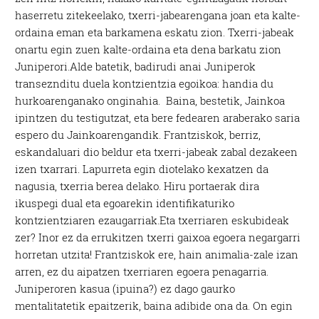
haserretu zitekeelako, txerri-jabearengana joan eta kalte-
ordaina eman eta barkamena eskatu zion. Txerri-jabeak
onartu egin zuen kalte-ordaina eta dena barkatu zion
Juniperori.Alde batetik, badirudi anai Juniperok
transeznditu duela kontzientzia egoikoa: handia du
hurkoarenganako onginahia. Baina, bestetik, Jainkoa
ipintzen du testigutzat, eta bere fedearen araberako saria
espero du Jainkoarengandik. Frantziskok, berriz,
eskandaluari dio beldur eta txerri-jabeak zabal dezakeen
izen txarrari. Lapurreta egin diotelako kexatzen da
nagusia, txerria berea delako. Hiru portaerak dira
ikuspegi dual eta egoarekin identifikaturiko
kontzientziaren ezaugarriak.Eta txerriaren eskubideak
zer? Inor ez da errukitzen txerri gaixoa egoera negargarri
horretan utzita! Frantziskok ere, hain animalia-zale izan
arren, ez du aipatzen txerriaren egoera penagarria.
Juniperoren kasua (ipuina?) ez dago gaurko
mentalitatetik epaitzerik, baina adibide ona da. On egin