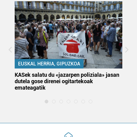
EUSKAL HERRIA, GIPUZKOA
KASek salatu du «jazarpen poliziala» jasan
Pa
dutela gose direnei ogitartekoak
da
emateagatik
«s