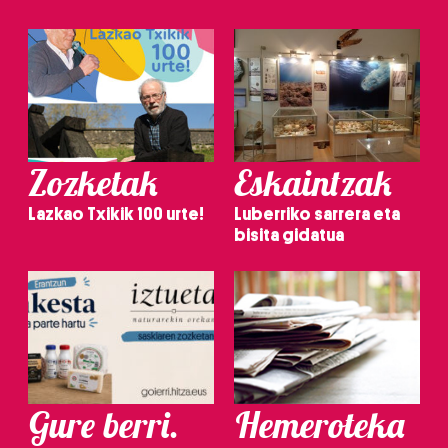
Zozketak
Eskaintzak
Lazkao Txikik 100 urte!
Luberriko sarrera eta
bisita gidatua
Gure berri.
Hemeroteka