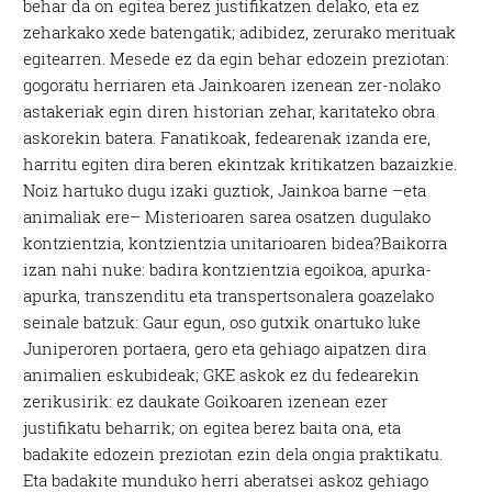
behar da on egitea berez justifikatzen delako, eta ez
zeharkako xede batengatik; adibidez, zerurako merituak
egitearren. Mesede ez da egin behar edozein preziotan:
gogoratu herriaren eta Jainkoaren izenean zer-nolako
astakeriak egin diren historian zehar, karitateko obra
askorekin batera. Fanatikoak, fedearenak izanda ere,
harritu egiten dira beren ekintzak kritikatzen bazaizkie.
Noiz hartuko dugu izaki guztiok, Jainkoa barne –eta
animaliak ere– Misterioaren sarea osatzen dugulako
kontzientzia, kontzientzia unitarioaren bidea?Baikorra
izan nahi nuke: badira kontzientzia egoikoa, apurka-
apurka, transzenditu eta transpertsonalera goazelako
seinale batzuk: Gaur egun, oso gutxik onartuko luke
Juniperoren portaera, gero eta gehiago aipatzen dira
animalien eskubideak; GKE askok ez du fedearekin
zerikusirik: ez daukate Goikoaren izenean ezer
justifikatu beharrik; on egitea berez baita ona, eta
badakite edozein preziotan ezin dela ongia praktikatu.
Eta badakite munduko herri aberatsei askoz gehiago