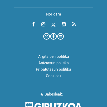
Nor gara
Argitalpen politika
Aniztasun politika
Pribatutasun politika
Cookieak
Babesleak: