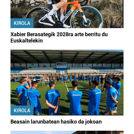
KIROLA
Xabier Berasategik 2028ra arte berritu du
Euskaltelekin
KIROLA
Beasain larunbatean hasiko da jokoan