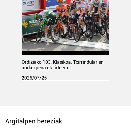
Ordiziako 103. Klasikoa. Txirrindularien
aurkezpena eta irteera
2026/07/25
Argitalpen bereziak