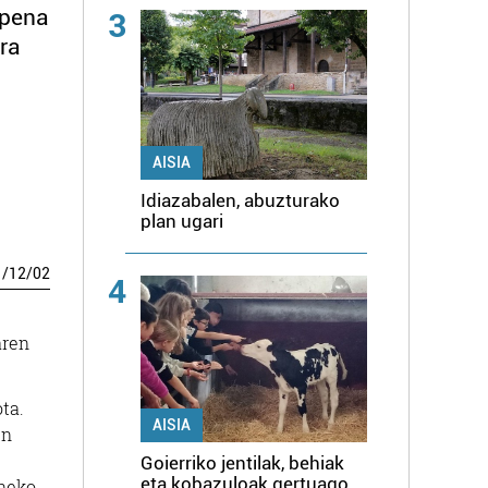
rpena
3
ra
AISIA
Idiazabalen, abuzturako
plan ugari
1
/
12
/
02
4
aren
ta.
AISIA
en
Goierriko jentilak, behiak
eta kobazuloak gertuago,
aneko