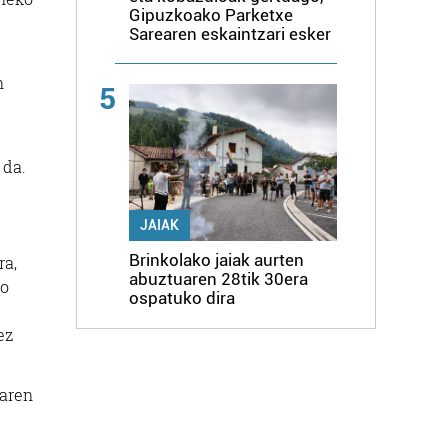
Gipuzkoako Parketxe
Sarearen eskaintzari esker
n
5
 da.
JAIAK
Brinkolako jaiak aurten
ra,
abuztuaren 28tik 30era
io
ospatuko dira
ez
naren