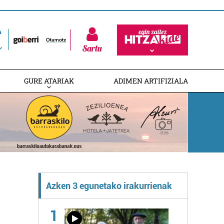
Sartu
GURE ATARIAK
ADIMEN ARTIFIZIALA
Azken 3 egunetako irakurrienak
1