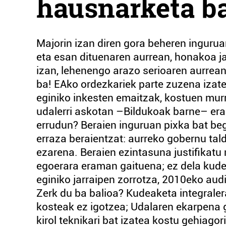
hausnarketa b
Majorin izan diren gora beheren inguru
eta esan dituenaren aurrean, honakoa j
izan, lehenengo arazo serioaren aurrean
ba! EAko ordezkariek parte zuzena izatea
eginiko inkesten emaitzak, kostuen mur
udalerri askotan –Bildukoak barne– erabi
errudun? Beraien inguruan pixka bat begi
erraza beraientzat: aurreko gobernu tal
ezarena. Beraien ezintasuna justifikatu n
egoerara eraman gaituena; ez dela kude
eginiko jarraipen zorrotza, 2010eko aud
Zerk du ba balioa? Kudeaketa integraler
kosteak ez igotzea; Udalaren ekarpena g
kirol teknikari bat izatea kostu gehiagor