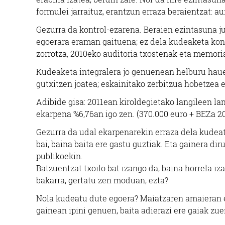
formulei jarraituz, erantzun erraza beraientzat: a
Gezurra da kontrol-ezarena. Beraien ezintasuna jus
egoerara eraman gaituena; ez dela kudeaketa kontr
zorrotza, 2010eko auditoria txostenak eta memoria
Kudeaketa integralera jo genuenean helburu haue
gutxitzen joatea; eskainitako zerbitzua hobetzea et
Adibide gisa: 2011ean kiroldegietako langileen la
ekarpena %6,76an igo zen. (370.000 euro + BEZa 2
Gezurra da udal ekarpenarekin erraza dela kudeat
bai, baina baita ere gastu guztiak. Eta gainera di
publikoekin.
Batzuentzat txoilo bat izango da, baina horrela i
bakarra, gertatu zen moduan, ezta?
Nola kudeatu dute egoera? Maiatzaren amaieran e
gainean ipini genuen, baita adierazi ere gaiak zue