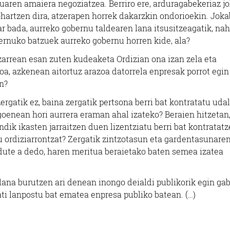
uaren amaiera negoziatzea. Berriro ere, arduragabekeriaz jo
ohartzen dira, atzerapen horrek dakarzkin ondorioekin. Jok
r bada, aurreko gobernu taldearen lana itsusitzeagatik, nah
obernuko batzuek aurreko gobernu horren kide, ala?
tzarrean esan zuten kudeaketa Ordizian ona izan zela eta
oa, azkenean aitortuz arazoa datorrela enpresak porrot egin
n?
rgatik ez, baina zergatik pertsona berri bat kontratatu udal
oenean hori aurrera eraman ahal izateko? Beraien hitzetan
indik ikasten jarraitzen duen lizentziatu berri bat kontratat
u ordiziarrontzat? Zergatik zintzotasun eta gardentasunare
dute a dedo, haren meritua beraietako baten semea izatea
 lana burutzen ari denean inongo deialdi publikorik egin ga
ti lanpostu bat ematea enpresa publiko batean. (…)