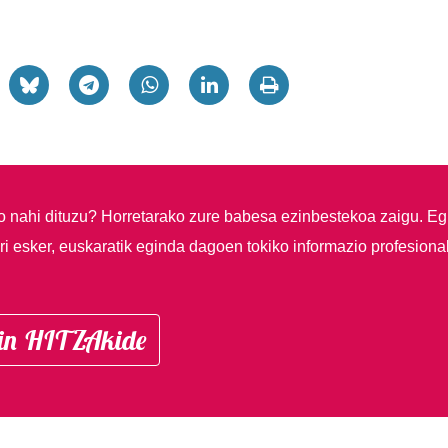
so nahi dituzu?
Horretarako zure babesa ezinbestekoa zaigu. Eg
i esker, euskaratik eginda dagoen tokiko informazio profesiona
in HITZAkide