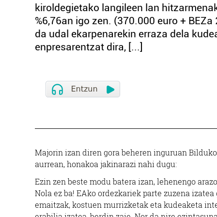
kiroldegietako langileen lan hitzarmena
%6,76an igo zen. (370.000 euro + BEZa
da udal ekarpenarekin erraza dela kudea
enpresarentzat dira, [...]
Majorin izan diren gora beheren inguruan Bilduk
aurrean, honakoa jakinarazi nahi dugu:
Ezin zen beste modu batera izan, lehenengo arazo 
Nola ez ba! EAko ordezkariek parte zuzena izatea 
emaitzak, kostuen murrizketak eta kudeaketa int
erabilia izatea, berdin zaie. Nor da nire ezintasu