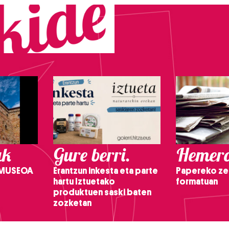
ak
Gure berri.
Hemero
 MUSEOA
Erantzun inkesta eta parte
Papereko ze
hartu Iztuetako
formatuan
produktuen saski baten
zozketan