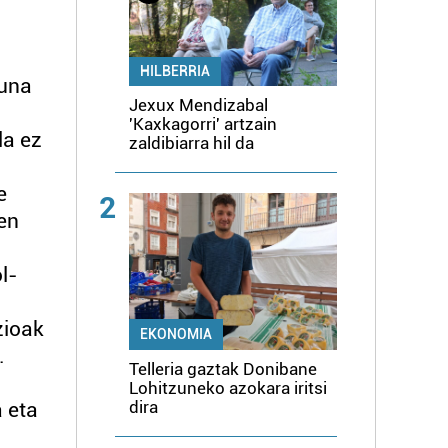
HILBERRIA
suna
Jexux Mendizabal
'Kaxkagorri' artzain
la ez
zaldibiarra hil da
e
2
ren
l-
zioak
EKONOMIA
.
Telleria gaztak Donibane
Lohitzuneko azokara iritsi
dira
 eta