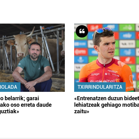
BOLADA
TXIRRINDULARITZA
o belarrik; garai
«Entrenatzen duzun bidee
ako oso erreta daude
lehiatzeak gehiago motib
guztiak»
zaitu»