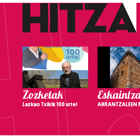
Zozketak
Eskaintz
Lazkao Txikik 100 urte!
ARRANTZALEEN