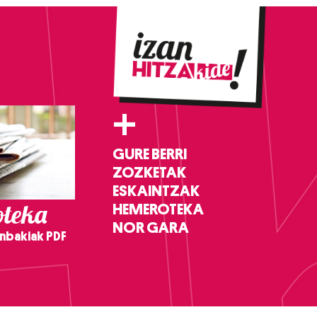
+
GURE BERRI
ZOZKETAK
ESKAINTZAK
teka
HEMEROTEKA
NOR GARA
nbakiak PDF