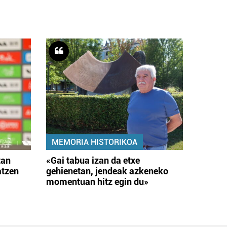
MEMORIA HISTORIKOA
tan
«Gai tabua izan da etxe
atzen
gehienetan, jendeak azkeneko
momentuan hitz egin du»