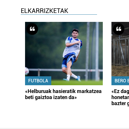
ELKARRIZKETAK
FUTBOLA
BERO 
«Helburuak hasieratik markatzea
«Ez dag
beti gaiztoa izaten da»
honetar
bazter 