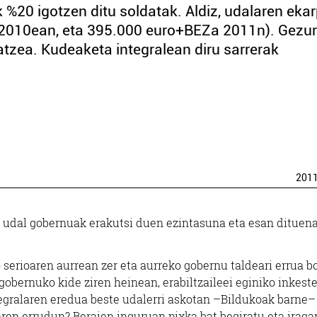
k %20 igotzen ditu soldatak. Aldiz, udalaren eka
 2010ean, eta 395.000 euro+BEZa 2011n). Gezur
tzea. Kudeaketa integralean diru sarrerak
201
o udal gobernuak erakutsi duen ezintasuna eta esan dituen
serioaren aurrean zer eta aurreko gobernu taldeari errua bo
gobernuko kide ziren heinean, erabiltzaileei eginiko inkest
egralaren eredua beste udalerri askotan –Bildukoak barne–
naren errudun? Beraien inguruan pixka bat begiratu eta irag