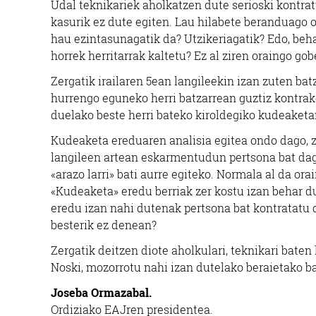
Udal teknikariek aholkatzen dute serioski kontrat
kasurik ez dute egiten. Lau hilabete beranduago 
hau ezintasunagatik da? Utzikeriagatik? Edo, beha
horrek herritarrak kaltetu? Ez al ziren oraingo g
Zergatik irailaren 5ean langileekin izan zuten ba
hurrengo eguneko herri batzarrean guztiz kontrak
duelako beste herri bateko kiroldegiko kudeaketa
Kudeaketa ereduaren analisia egitea ondo dago, ze
langileen artean eskarmentudun pertsona bat dag
«arazo larri» bati aurre egiteko. Normala al da ora
«Kudeaketa» eredu berriak zer kostu izan behar d
eredu izan nahi dutenak pertsona bat kontratatu 
besterik ez denean?
Zergatik deitzen diote aholkulari, teknikari baten
Noski, mozorrotu nahi izan dutelako beraietako ba
Joseba Ormazabal.
Ordiziako EAJren presidentea.