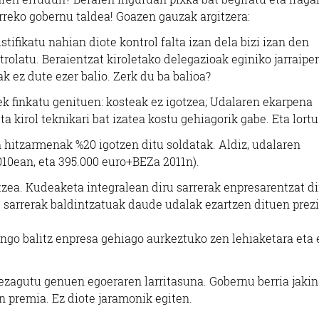
urreko gobernu taldea! Goazen gauzak argitzera:
tifikatu nahian diote kontrol falta izan dela bizi izan den
olatu. Beraientzat kiroletako delegazioak eginiko jarraipe
k ez dute ezer balio. Zerk du ba balioa?
k finkatu genituen: kosteak ez igotzea; Udalaren ekarpena
a kirol teknikari bat izatea kostu gehiagorik gabe. Eta lortu
n hitzarmenak %20 igotzen ditu soldatak. Aldiz, udalaren
010ean, eta 395.000 euro+BEZa 2011n).
zea. Kudeaketa integralean diru sarrerak enpresarentzat di
ru sarrerak baldintzatuak daude udalak ezartzen dituen prez
zango balitz enpresa gehiago aurkeztuko zen lehiaketara eta 
zagutu genuen egoeraren larritasuna. Gobernu berria jaki
n premia. Ez diote jaramonik egiten.