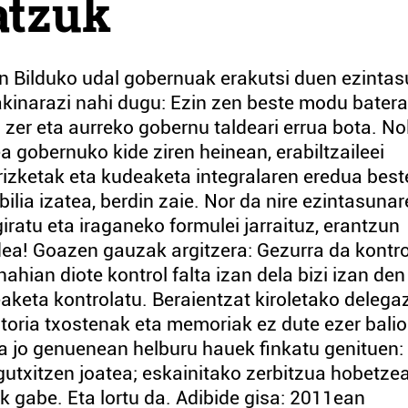
atzuk
an Bilduko udal gobernuak erakutsi duen ezinta
akinarazi nahi dugu: Ezin zen beste modu batera
 zer eta aurreko gobernu taldeari errua bota. No
 gobernuko kide ziren heinean, erabiltzaileei
rizketak eta kudeaketa integralaren eredua best
lia izatea, berdin zaie. Nor da nire ezintasuna
ratu eta iraganeko formulei jarraituz, erantzun
dea! Goazen gauzak argitzera: Gezurra da kontro
ahian diote kontrol falta izan dela bizi izan den
aketa kontrolatu. Beraientzat kiroletako delega
itoria txostenak eta memoriak ez dute ezer balio
a jo genuenean helburu hauek finkatu genituen:
utxitzen joatea; eskainitako zerbitzua hobetzea
ik gabe. Eta lortu da. Adibide gisa: 2011ean