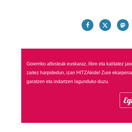
Goierriko albisteak euskaraz, libre eta kalitatez ja
zaitez harpidedun, izan HITZAkide!
Zure ekarpenar
garatzen eta indartzen lagunduko duzu.
Eg