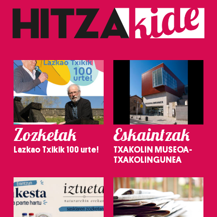
Zozketak
Eskaintzak
Lazkao Txikik 100 urte!
TXAKOLIN MUSEOA-
TXAKOLINGUNEA