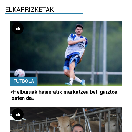
ELKARRIZKETAK
FUTBOLA
«Helburuak hasieratik markatzea beti gaiztoa
izaten da»