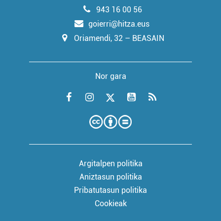
943 16 00 56
goierri@hitza.eus
Oriamendi, 32 – BEASAIN
Nor gara
Argitalpen politika
Aniztasun politika
Pribatutasun politika
Cookieak