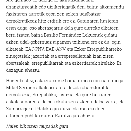
ahanzturagatik edo utzikeriagatik den, baina altxamendu
faxistaren aurretik egon zen azken udalbatzar
demokratikoaz hitz erdirik ere ez. Gutunaren hasieran
esan dugu, oso aberasgarria dela gure aurreko alkateen
berri izatea, baina Basilio Fernández Lekuonak gidatu
azken udal-gobernuaz aipamen txikiena ere ez du egin
alkateak. EAJ-PNV, EAE-ANV eta Ezker Errepublikarreko
zinegotziak jazarriak eta errepresaliatuak izan ziren,
abertzaleak, errepublikarrak eta ezkertiarrak zirelako. Ez
dezagun ahaztu.
Honenbestez, eskaera xume baina irmoa egin nahi diogu
Mikel Serrano alkateari: atera dezala ahanzturatik
demokrazia, Errepublika, justizia eta gure herriaren
askatasunaren alde borrokatu zen azken udalbatzarra, eta
Zumarragako Udalak egin diezaiola merezi duen
aitorpen publiko duina. Ez ditzagun ahaztu.
Haien bihotzen taupadak gara