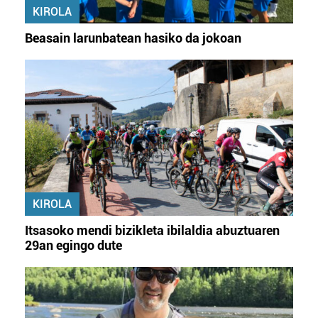
KIROLA
Beasain larunbatean hasiko da jokoan
KIROLA
Itsasoko mendi bizikleta ibilaldia abuztuaren
29an egingo dute