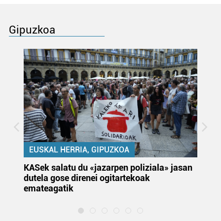
Gipuzkoa
EUSKAL HERRIA, GIPUZKOA
KASek salatu du «jazarpen poliziala» jasan
Pa
dutela gose direnei ogitartekoak
da
emateagatik
«s