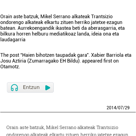
Orain aste batzuk, Mikel Serrano alkateak Trantsizio
ondorengo alkateak elkartu zituen herriko jatetxe ezagun
batean. Aurrekoengandik ikastea beti da aberasgarria, eta
bilkura horren helburu mediatikoaz landa, ideia ona eta
laudagarria
The post
“Haien bihotzen taupadak gara”. Xabier Barriola eta
Josu Aztiria (Zumarragako EH Bildu).
appeared first on
Otamotz
.
2014
/
07
/
29
Orain aste batzuk, Mikel Serrano alkateak Trantsizio
ondorengo alkateak elkartu zituen herriko jatetxe ezagun