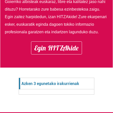
Goierriko albisteak euskaraz, libre eta kalitatez jaso nahi
dituzu?
Horretarako zure babesa ezinbestekoa zaigu.
Egin zaitez harpidedun, izan HITZAkide!
Zure ekarpenari
esker, euskaratik eginda dagoen tokiko informazio
profesionala garatzen eta indartzen lagunduko duzu.
Egin HITZAkide
Azken 3 egunetako irakurrienak