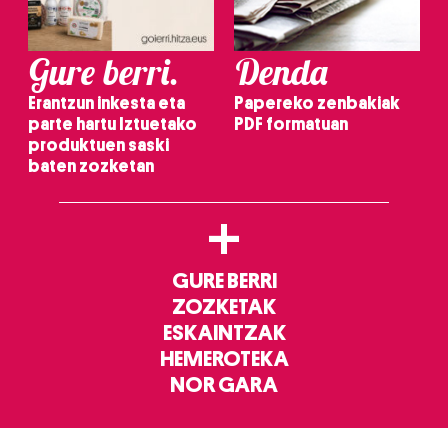
Gure berri.
Denda
Erantzun inkesta eta
Papereko zenbakiak
parte hartu Iztuetako
PDF formatuan
produktuen saski
baten zozketan
+
GURE BERRI
ZOZKETAK
ESKAINTZAK
HEMEROTEKA
NOR GARA