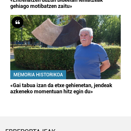
gehiago motibatzen zaitu»
MEMORIA HISTORIKOA
«Gai tabua izan da etxe gehienetan, jendeak
azkeneko momentuan hitz egin du»