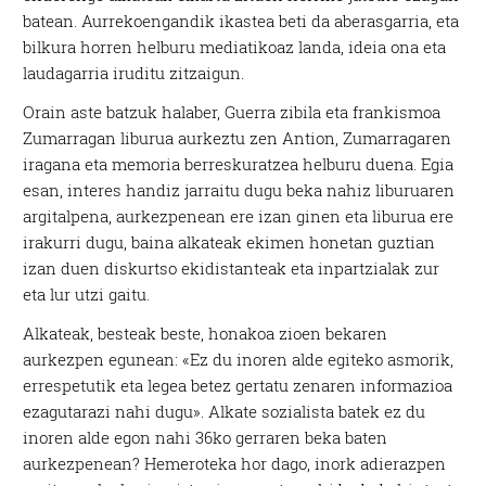
batean. Aurrekoengandik ikastea beti da aberasgarria, eta
bilkura horren helburu mediatikoaz landa, ideia ona eta
laudagarria iruditu zitzaigun.
Orain aste batzuk halaber, Guerra zibila eta frankismoa
Zumarragan liburua aurkeztu zen Antion, Zumarragaren
iragana eta memoria berreskuratzea helburu duena. Egia
esan, interes handiz jarraitu dugu beka nahiz liburuaren
argitalpena, aurkezpenean ere izan ginen eta liburua ere
irakurri dugu, baina alkateak ekimen honetan guztian
izan duen diskurtso ekidistanteak eta inpartzialak zur
eta lur utzi gaitu.
Alkateak, besteak beste, honakoa zioen bekaren
aurkezpen egunean: «Ez du inoren alde egiteko asmorik,
errespetutik eta legea betez gertatu zenaren informazioa
ezagutarazi nahi dugu». Alkate sozialista batek ez du
inoren alde egon nahi 36ko gerraren beka baten
aurkezpenean? Hemeroteka hor dago, inork adierazpen