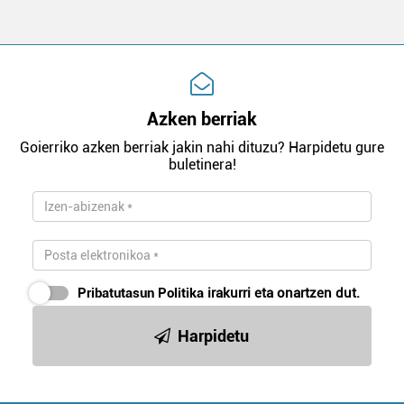
Azken berriak
Goierriko azken berriak jakin nahi dituzu? Harpidetu gure
buletinera!
Pribatutasun Politika
irakurri eta onartzen dut.
Harpidetu