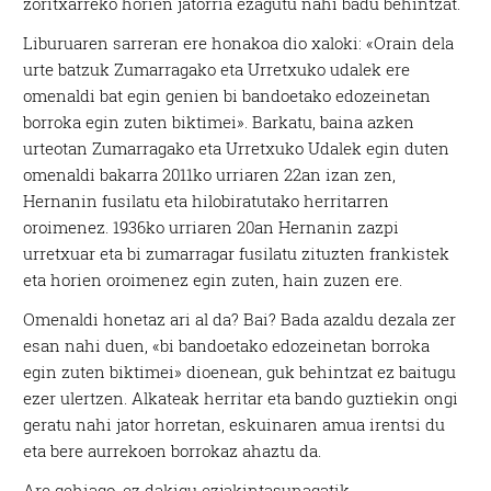
zoritxarreko horien jatorria ezagutu nahi badu behintzat.
Liburuaren sarreran ere honakoa dio xaloki: «Orain dela
urte batzuk Zumarragako eta Urretxuko udalek ere
omenaldi bat egin genien bi bandoetako edozeinetan
borroka egin zuten biktimei». Barkatu, baina azken
urteotan Zumarragako eta Urretxuko Udalek egin duten
omenaldi bakarra 2011ko urriaren 22an izan zen,
Hernanin fusilatu eta hilobiratutako herritarren
oroimenez. 1936ko urriaren 20an Hernanin zazpi
urretxuar eta bi zumarragar fusilatu zituzten frankistek
eta horien oroimenez egin zuten, hain zuzen ere.
Omenaldi honetaz ari al da? Bai? Bada azaldu dezala zer
esan nahi duen, «bi bandoetako edozeinetan borroka
egin zuten biktimei» dioenean, guk behintzat ez baitugu
ezer ulertzen. Alkateak herritar eta bando guztiekin ongi
geratu nahi jator horretan, eskuinaren amua irentsi du
eta bere aurrekoen borrokaz ahaztu da.
Are gehiago, ez dakigu ezjakintasunagatik,