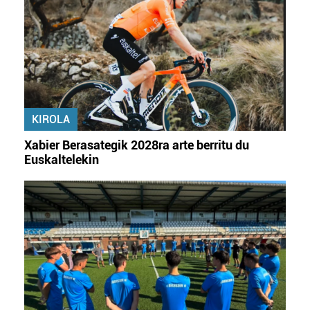
KIROLA
Xabier Berasategik 2028ra arte berritu du
Euskaltelekin