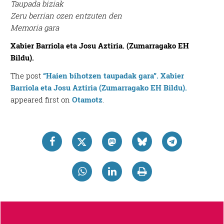
Taupada biziak
Zeru berrian ozen entzuten den
Memoria gara
Xabier Barriola eta Josu Aztiria. (Zumarragako EH
Bildu).
The post
“Haien bihotzen taupadak gara”. Xabier
Barriola eta Josu Aztiria (Zumarragako EH Bildu).
appeared first on
Otamotz
.