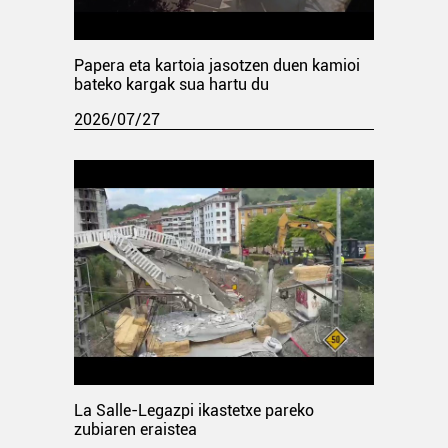
Papera eta kartoia jasotzen duen kamioi
bateko kargak sua hartu du
2026/07/27
La Salle-Legazpi ikastetxe pareko
zubiaren eraistea