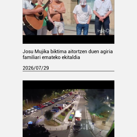
Josu Mujika biktima aitortzen duen agiria
familiari emateko ekitaldia
2026/07/29