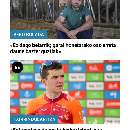
BERO BOLADA
«Ez dago belarrik; garai honetarako oso erreta
daude bazter guztiak»
TXIRRINDULARITZA
«Entrenatzen duzun bideetan lehiatzeak