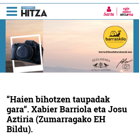
Sartu
“Haien bihotzen taupadak
gara”. Xabier Barriola eta Josu
Aztiria (Zumarragako EH
Bildu).