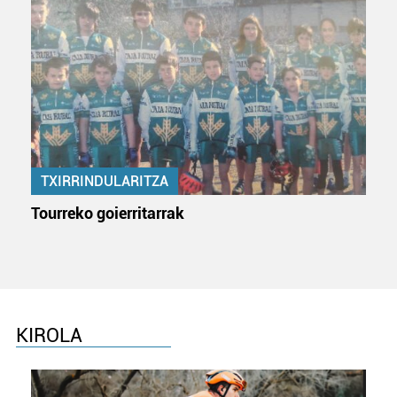
duten interes legitimoa eta horren aurka nola egin
dezakezun ikusteko.
Lortu zure datu pertsonalak prozesatzeko moduari
buruzko informazio gehiago eta ezarri zure lehentasunak
datuen atalean. Edozein unetan alda edo ken dezakezu
zure baimena Cookieen adierazpenean.
TXIRRINDULARITZA
Webgune honek cookie propioak eta hirugarrenen cookie-
fitxategiak erabiltzen ditu. Zure esperientzia eta
Tourreko goierritarrak
zerbitzuak hobetzeko asmoz, cookie teknologiaz
baliatzen gara. Ohar hau onartuz gero, teknologia hori
erabiltzeko baimen esplizitua ematen diguzu.
Gehiago
irakurri
KIROLA