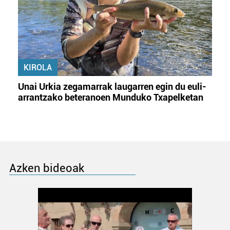
KIROLA
Unai Urkia zegamarrak laugarren egin du euli-
arrantzako beteranoen Munduko Txapelketan
Azken bideoak