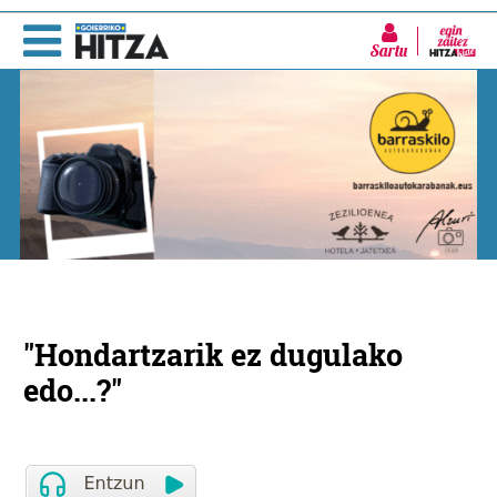
Sartu
"Hondartzarik ez dugulako
edo...?"