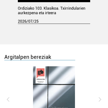
Ordiziako 103. Klasikoa. Txirrindularien
aurkezpena eta irteera
2026/07/25
Argitalpen bereziak