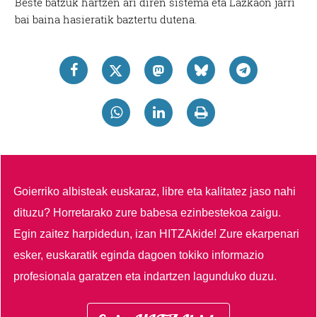
Beste batzuk hartzen ari diren sistema eta Lazkaon jarri
bai baina hasieratik baztertu dutena.
Goierriko albisteak euskaraz, libre eta kalitatez jaso nahi
dituzu?
Horretarako zure babesa ezinbestekoa zaigu.
Egin zaitez harpidedun, izan HITZAkide!
Zure ekarpenari
esker, euskaratik eginda dagoen tokiko informazio
profesionala garatzen eta indartzen lagunduko duzu.