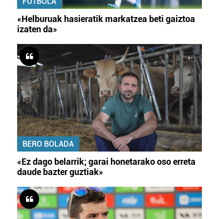
FUTBOLA
«Helburuak hasieratik markatzea beti gaiztoa
izaten da»
BERO BOLADA
«Ez dago belarrik; garai honetarako oso erreta
daude bazter guztiak»