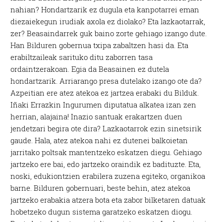
nahian? Hondartzarik ez dugula eta kanpotarrei eman
diezaiekegun irudiak axola ez diolako? Eta lazkaotarrak,
zer? Beasaindarrek guk baino zorte gehiago izango dute.
Han Bilduren gobernua txipa zabaltzen hasi da. Eta
erabiltzaileak sarituko ditu zaborren tasa
ordaintzerakoan. Egia da Beasainen ez dutela
hondartzarik. Arriarango presa dutelako izango ote da?
Azpeitian ere atez atekoa ez jartzea erabaki du Bilduk.
Iñaki Errazkin Ingurumen diputatua alkatea izan zen
herrian, alajaina! Inazio santuak erakartzen duen
jendetzari begira ote dira? Lazkaotarrok ezin sinetsirik
gaude. Hala, atez atekoa nahi ez dutenei balkoietan
jarritako poltsak mantentzeko eskatzen diegu. Gehiago
jartzeko ere bai, edo jartzeko oraindik ez badituzte. Eta,
noski, edukiontzien erabilera zuzena egiteko, organikoa
barne. Bilduren gobernuari, beste behin, atez atekoa
jartzeko erabakia atzera bota eta zabor bilketaren datuak
hobetzeko dugun sistema garatzeko eskatzen diogu.