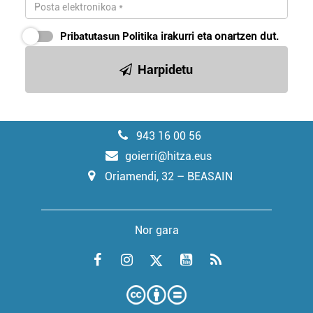
Pribatutasun Politika
irakurri eta onartzen dut.
Harpidetu
943 16 00 56
goierri@hitza.eus
Oriamendi, 32 – BEASAIN
Nor gara