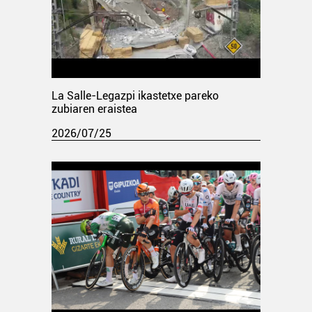
La Salle-Legazpi ikastetxe pareko
zubiaren eraistea
2026/07/25