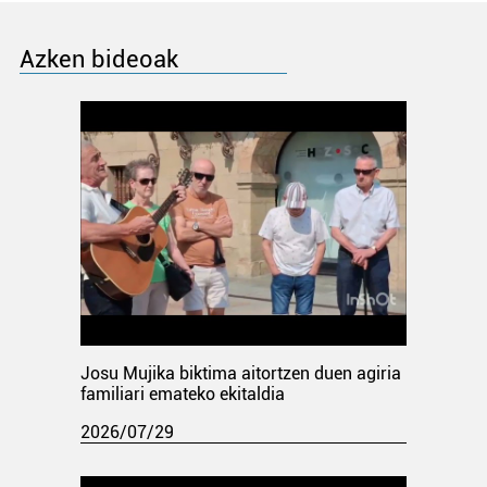
Azken bideoak
Josu Mujika biktima aitortzen duen agiria
familiari emateko ekitaldia
2026/07/29