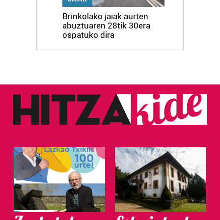
Brinkolako jaiak aurten
abuztuaren 28tik 30era
ospatuko dira