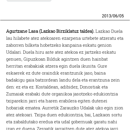
2013
/
06
/
05
Agurtzane Lasa (Lazkao Birziklatuz taldea).
Lazkao Duela
lau hilabete atez atekoaren ezarpena urtebete atzeratu eta
zaborren bilketa hobetzeko kanpaina eskatu genion
Udalari. Duela hiru aste atez atekoa ez jartzeko eskatu
genuen, Gipuzkoan Bilduk agintzen duen hainbat
herritan erabakiak atzera egin duela ikusita. Gure
eskaerek ez dute oraindik erantzunik jaso, baina
badakigu gaia batzordean landu dela eta erantzuna zein
den: ez eta ez. Kostaldean, adibidez, Donostiak eta
Zumaiak erabaki dute organikoa jasotzeko edukiontzia
txiparekin jarri eta haren erabilera egiten dutenei
hobariak ematea. Aurretik Zarauzko Udalak uko egin zion
atez atekoari. Txipa duen edukiontzia, bai, Lazkaon sortu
eta zabaldutako eredua eta udal gobernuak garatu nahi
izan ez duena. Zergatik jarraitzen dute atez atekoa jarri