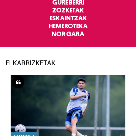
GURE BERRI
ZOZKETAK
ESKAINTZAK
HEMEROTEKA
NOR GARA
ELKARRIZKETAK