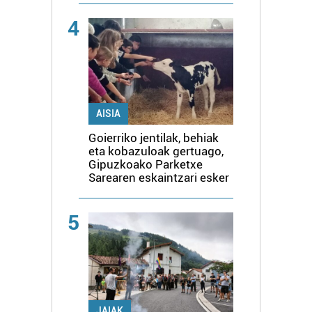
4
AISIA
Goierriko jentilak, behiak
eta kobazuloak gertuago,
Gipuzkoako Parketxe
Sarearen eskaintzari esker
5
JAIAK