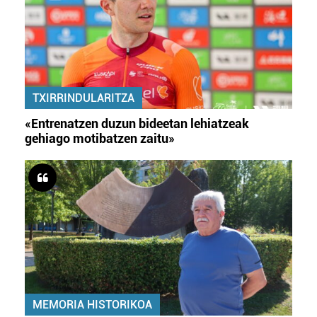
TXIRRINDULARITZA
«Entrenatzen duzun bideetan lehiatzeak
gehiago motibatzen zaitu»
MEMORIA HISTORIKOA