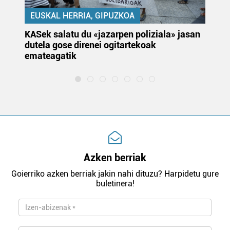
EUSKAL HERRIA, GIPUZKOA
KASek salatu du «jazarpen poliziala» jasan
Pa
dutela gose direnei ogitartekoak
da
emateagatik
«s
Azken berriak
Goierriko azken berriak jakin nahi dituzu? Harpidetu gure
buletinera!