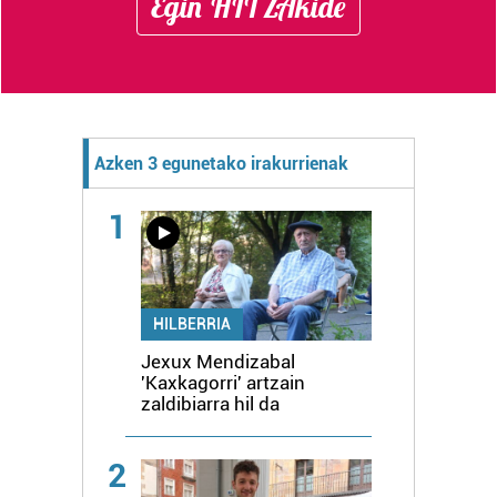
Egin HITZAkide
Azken 3 egunetako irakurrienak
1
HILBERRIA
Jexux Mendizabal
'Kaxkagorri' artzain
zaldibiarra hil da
2