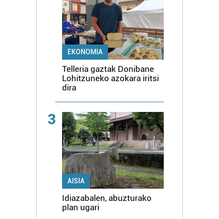
EKONOMIA
Telleria gaztak Donibane
Lohitzuneko azokara iritsi
dira
3
AISIA
Idiazabalen, abuzturako
plan ugari