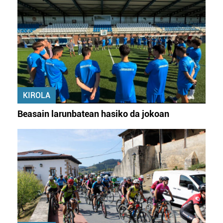
KIROLA
Beasain larunbatean hasiko da jokoan