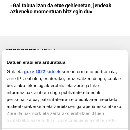
«Gai tabua izan da etxe gehienetan, jendeak
azkeneko momentuan hitz egin du»
ERREPORTAJEAK
Datuen erabilera arduratsua
Guk eta
gure 1022 kideek
sure informacio pertsonala,
zure IP zenbakia, esaterako, prozesatzen ditugu, cookie
bezalako teknologiak erabiliz eta zure gailuko
informazioak azitzen dugu publizitate eta eduki
pertsonalizatua, publizitatearen eta edukiaren neurketa,
audientzia-ikerketa eta zerbitzuen garapena eskaintzeko.
Zure datuak nork eta zertarako erabiltzen dituen
hautatzeko aukera duzu. Zure onespena aldatzen edo
URBIAKO FESTA
deuseztatzen ahal duzu edozein momentutan, Cookie