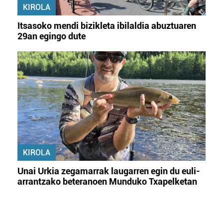
KIROLA
Itsasoko mendi bizikleta ibilaldia abuztuaren
29an egingo dute
KIROLA
Unai Urkia zegamarrak laugarren egin du euli-
arrantzako beteranoen Munduko Txapelketan