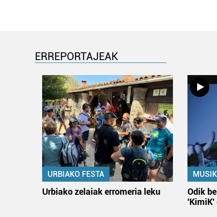
ERREPORTAJEAK
URBIAKO FESTA
MUSIK
Urbiako zelaiak erromeria leku
Odik be
'KimiK'