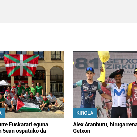
A
KIROLA
rre Euskarari eguna
Alex Aranburu, hirugarren
en 5ean ospatuko da
Getxon