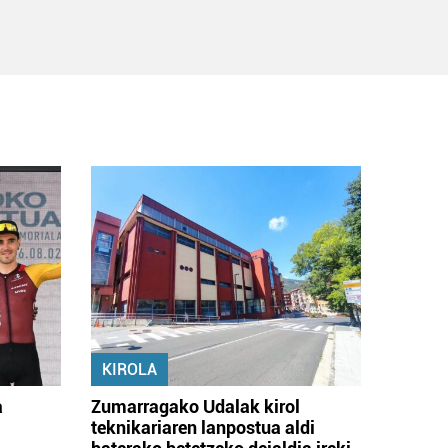
KIROLA
a
Zumarragako Udalak kirol
teknikariaren lanpostua aldi