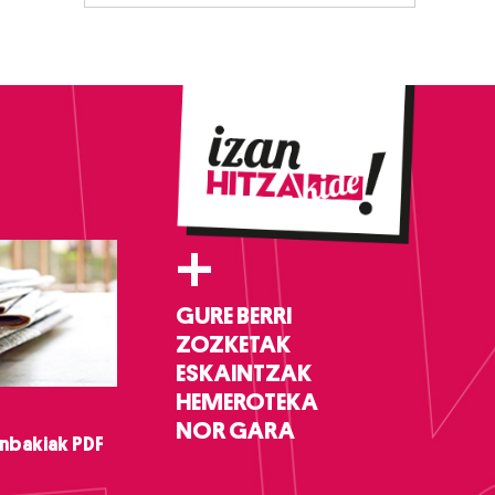
+
GURE BERRI
ZOZKETAK
ESKAINTZAK
HEMEROTEKA
NOR GARA
nbakiak PDF