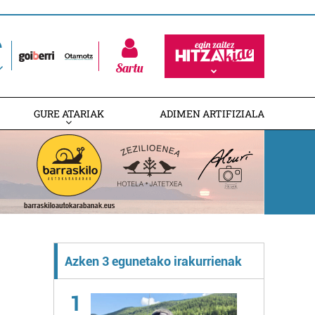
Sartu
GURE ATARIAK
ADIMEN ARTIFIZIALA
Azken 3 egunetako irakurrienak
1