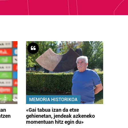
MEMORIA HISTORIKOA
tan
«Gai tabua izan da etxe
atzen
gehienetan, jendeak azkeneko
momentuan hitz egin du»