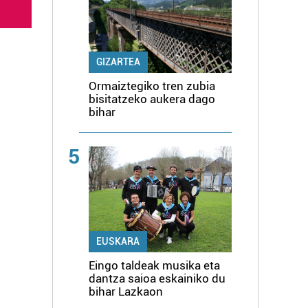
GIZARTEA
Ormaiztegiko tren zubia
bisitatzeko aukera dago
bihar
5
EUSKARA
Eingo taldeak musika eta
dantza saioa eskainiko du
bihar Lazkaon