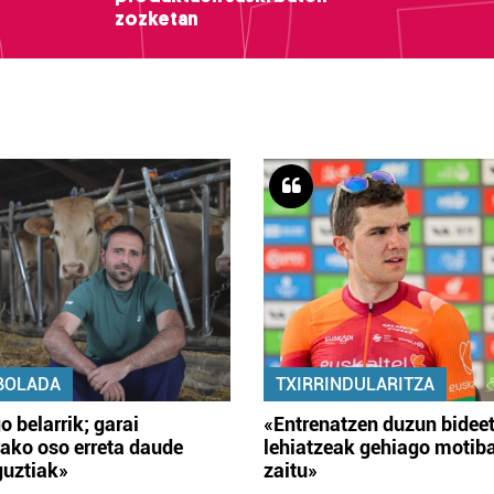
zozketan
BOLADA
TXIRRINDULARITZA
o belarrik; garai
«Entrenatzen duzun bidee
ako oso erreta daude
lehiatzeak gehiago motib
guztiak»
zaitu»