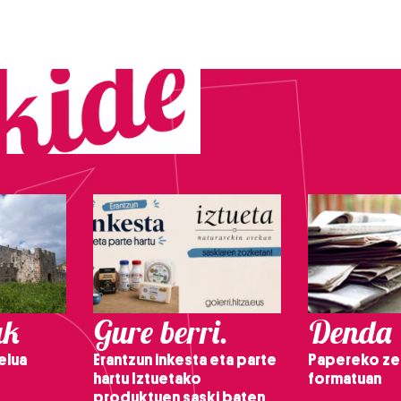
ak
Gure berri.
Denda
elua
Erantzun inkesta eta parte
Papereko ze
hartu Iztuetako
formatuan
produktuen saski baten