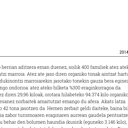
201
berrian aditzera eman duenez, soilik 400 familiek atez ate
ntzi marroia. Atez ate jaso diren organiko tonak aintzat hart
 Edukinontzi marroiarekin jasotako tonekin gauza bera eginez
ngo ondorioa: atez ateko bilketa %300 eraginkorragoa da.
 diren 29,96 kiloak, orotara hilabeteko 94.374 kilo organiko
 esanez norbaitek amaitutzat emango du afera. Akats latza.
 42 tona jasotzen da. Hemen zerbait geldi daiteke, baina bi
sia zabor turismoaren eraginaren aurrean gaudela pentsatze
u behar den bolumen haundia ikusirik (eguneko 3.146 kilo),