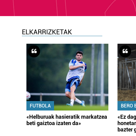
ELKARRIZKETAK
FUTBOLA
BERO 
«Helburuak hasieratik markatzea
«Ez dag
beti gaiztoa izaten da»
honetar
bazter 