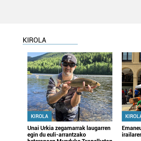
KIROLA
KIROLA
KIROL
Unai Urkia zegamarrak laugarren
Emaneu
egin du euli-arrantzako
irailar