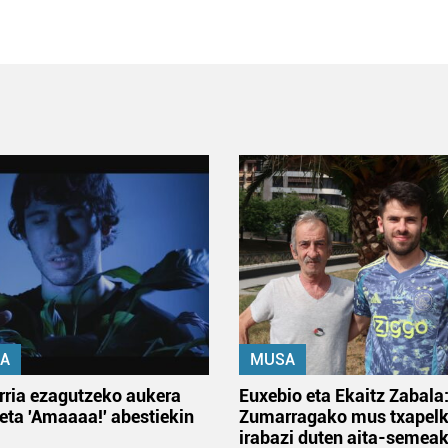
A
MUSA
rria ezagutzeko aukera
Euxebio eta Ekaitz Zabala
 eta 'Amaaaa!' abestiekin
Zumarragako mus txapelk
irabazi duten aita-semea