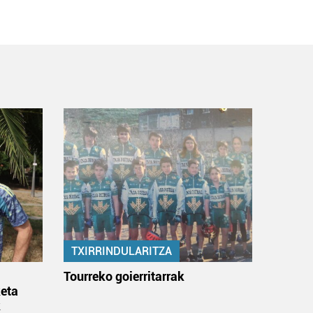
TXIRRINDULARITZA
:
Tourreko goierritarrak
eta
k