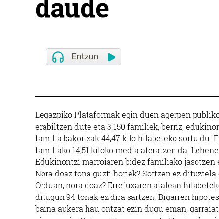
daude
Legazpiko Plataformak egin duen agerpen publiko 
erabiltzen dute eta 3.150 familiek, berriz, edukino
familia bakoitzak 44,47 kilo hilabeteko sortu du.
familiako 14,51 kiloko media ateratzen da. Lehene
Edukinontzi marroiaren bidez familiako jasotzen ez
Nora doaz tona guzti horiek? Sortzen ez dituztela
Orduan, nora doaz? Errefuxaren atalean hilabeteko
ditugun 94 tonak ez dira sartzen. Bigarren hipote
baina aukera hau ontzat ezin dugu eman, garraiat