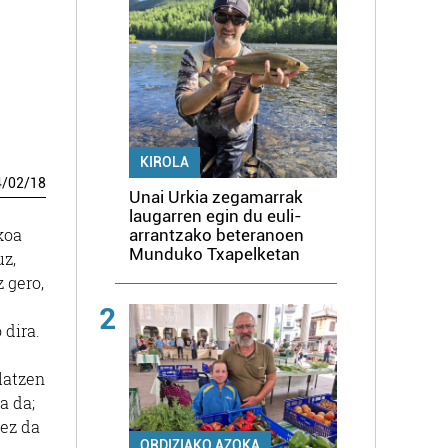
KIROLA
4
/
02
/
18
Unai Urkia zegamarrak
laugarren egin du euli-
koa
arrantzako beteranoen
Munduko Txapelketan
uz,
 gero,
2
 dira.
latzen
a da;
 ez da
ORDIZIAKO AZOKA