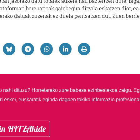
etan jasotako datu totalek aukera hau baztertzen dute. Biga
taformari bere ratioak gainbegira ditzala eskatzen diot, ea
erako datuak zuzenak ez direla pentsatzen dut. Zuen berrie
so nahi dituzu?
Horretarako zure babesa ezinbestekoa zaigu. Eg
i esker, euskaratik eginda dagoen tokiko informazio profesiona
in HITZAkide