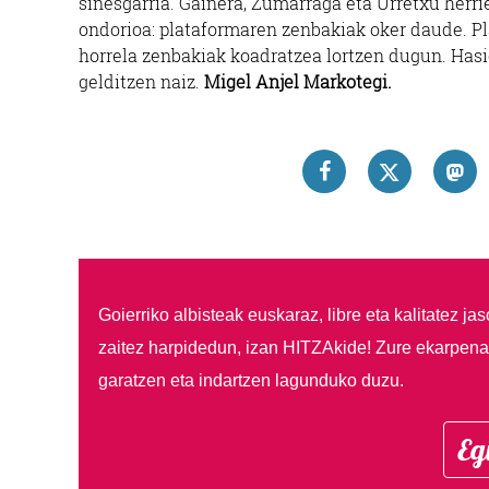
sinesgarria. Gainera, Zumarraga eta Urretxu herri
ondorioa: plataformaren zenbakiak oker daude. Pla
horrela zenbakiak koadratzea lortzen dugun. Hasi
gelditzen naiz.
Migel Anjel Markotegi.
Goierriko albisteak euskaraz, libre eta kalitatez ja
zaitez harpidedun, izan HITZAkide!
Zure ekarpenar
garatzen eta indartzen lagunduko duzu.
Eg