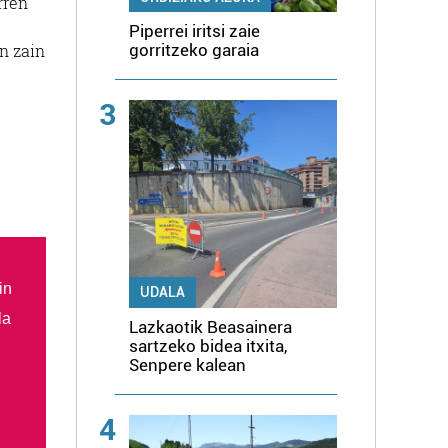
rren
Piperrei iritsi zaie
gorritzeko garaia
n zain
3
in
UDALA
la
Lazkaotik Beasainera
sartzeko bidea itxita,
Senpere kalean
4