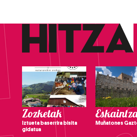
Zozketak
Eskaintz
Iztueta baserrira bisita
Muñatones Gazt
gidatua