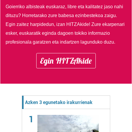
Goierriko albisteak euskaraz, libre eta kalitatez jaso nahi
dituzu?
Horretarako zure babesa ezinbestekoa zaigu.
Egin zaitez harpidedun, izan HITZAkide!
Zure ekarpenari
esker, euskaratik eginda dagoen tokiko informazio
profesionala garatzen eta indartzen lagunduko duzu.
Egin HITZAkide
Azken 3 egunetako irakurrienak
1