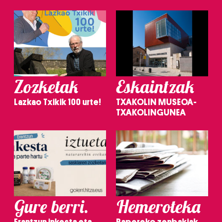
Zozketak
Eskaintzak
Lazkao Txikik 100 urte!
TXAKOLIN MUSEOA-
TXAKOLINGUNEA
Gure berri.
Hemeroteka