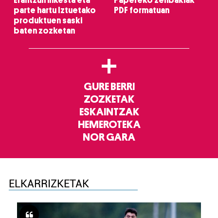
Erantzun inkesta eta
Papereko zenbakiak
parte hartu Iztuetako
PDF formatuan
produktuen saski
baten zozketan
+
GURE BERRI
ZOZKETAK
ESKAINTZAK
HEMEROTEKA
NOR GARA
ELKARRIZKETAK