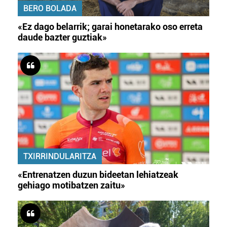
BERO BOLADA
«Ez dago belarrik; garai honetarako oso erreta
daude bazter guztiak»
TXIRRINDULARITZA
«Entrenatzen duzun bideetan lehiatzeak
gehiago motibatzen zaitu»