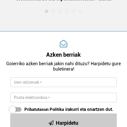
Azken berriak
Goierriko azken berriak jakin nahi dituzu? Harpidetu gure
buletinera!
Pribatutasun Politika
irakurri eta onartzen dut.
Harpidetu