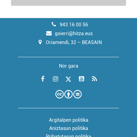
943 16 00 56
goierri@hitza.eus
Oriamendi, 32 – BEASAIN
Nor gara
Argitalpen politika
Aniztasun politika
Pribatutasun politika