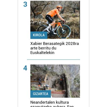
3
KIROLA
Xabier Berasategik 2028ra
arte berritu du
Euskaltelekin
4
GIZARTEA
Neandertalen kultura
ezagutzeko aukera, San