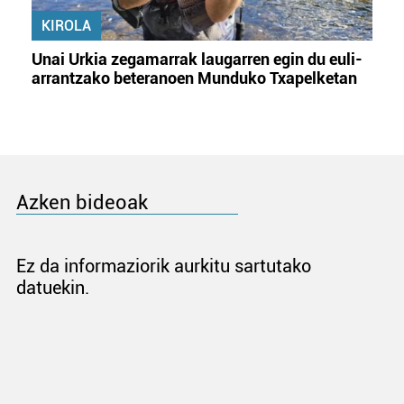
KIROLA
Unai Urkia zegamarrak laugarren egin du euli-
arrantzako beteranoen Munduko Txapelketan
Azken bideoak
Ez da informaziorik aurkitu sartutako
datuekin.