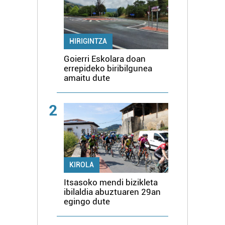
HIRIGINTZA
Goierri Eskolara doan
errepideko biribilgunea
amaitu dute
2
KIROLA
Itsasoko mendi bizikleta
ibilaldia abuztuaren 29an
egingo dute