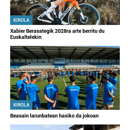
KIROLA
Xabier Berasategik 2028ra arte berritu du
Euskaltelekin
KIROLA
Beasain larunbatean hasiko da jokoan