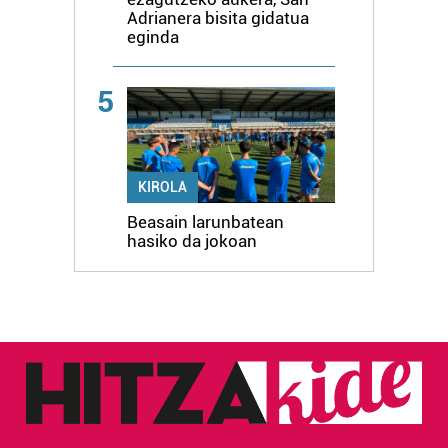
Adrianera bisita gidatua
eginda
5
KIROLA
Beasain larunbatean
hasiko da jokoan