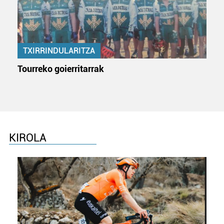
TXIRRINDULARITZA
Tourreko goierritarrak
KIROLA