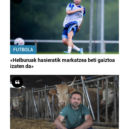
FUTBOLA
«Helburuak hasieratik markatzea beti gaiztoa
izaten da»