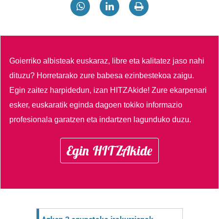
Goierriko albisteak euskaraz, libre eta kalitatez jaso nahi
dituzu?
Horretarako zure babesa ezinbestekoa zaigu.
Egin zaitez harpidedun, izan HITZAkide!
Zure ekarpenari
esker, euskaratik eginda dagoen tokiko informazio
profesionala garatzen eta indartzen lagunduko duzu.
Egin HITZAkide