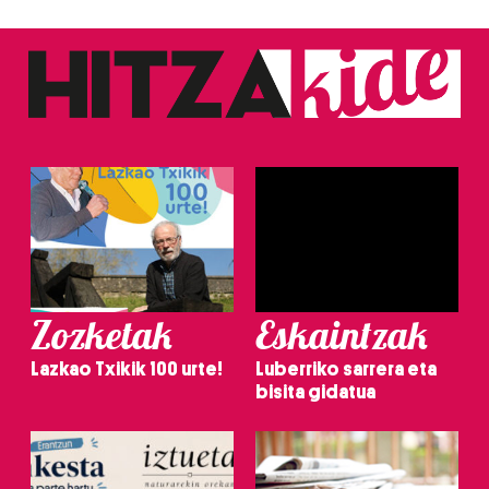
Zozketak
Eskaintzak
Lazkao Txikik 100 urte!
Luberriko sarrera eta
bisita gidatua