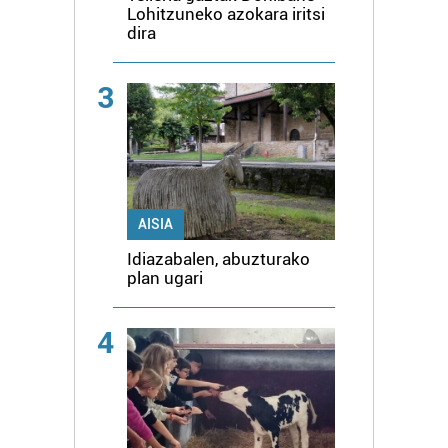
Lohitzuneko azokara iritsi
dira
3
AISIA
Idiazabalen, abuzturako
plan ugari
4