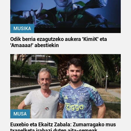
MUSIKA
Odik berria ezagutzeko aukera 'KimiK' eta
'Amaaaa!' abestiekin
MUSA
Euxebio eta Ekaitz Zabala: Zumarragako mus
txapelketa irabazi duten aita-semeak