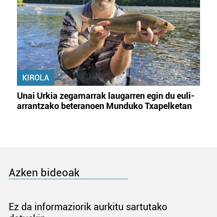
KIROLA
Unai Urkia zegamarrak laugarren egin du euli-
arrantzako beteranoen Munduko Txapelketan
Azken bideoak
Ez da informaziorik aurkitu sartutako