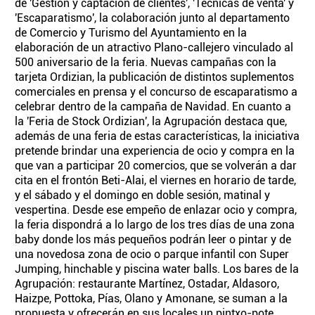
de 'Gestión y captación de clientes', 'Técnicas de venta' y
'Escaparatismo', la colaboración junto al departamento
de Comercio y Turismo del Ayuntamiento en la
elaboración de un atractivo Plano-callejero vinculado al
500 aniversario de la feria. Nuevas campañas con la
tarjeta Ordizian, la publicación de distintos suplementos
comerciales en prensa y el concurso de escaparatismo a
celebrar dentro de la campaña de Navidad. En cuanto a
la 'Feria de Stock Ordizian', la Agrupación destaca que,
además de una feria de estas características, la iniciativa
pretende brindar una experiencia de ocio y compra en la
que van a participar 20 comercios, que se volverán a dar
cita en el frontón Beti-Alai, el viernes en horario de tarde,
y el sábado y el domingo en doble sesión, matinal y
vespertina. Desde ese empeño de enlazar ocio y compra,
la feria dispondrá a lo largo de los tres días de una zona
baby donde los más pequeños podrán leer o pintar y de
una novedosa zona de ocio o parque infantil con Super
Jumping, hinchable y piscina water balls. Los bares de la
Agrupación: restaurante Martínez, Ostadar, Aldasoro,
Haizpe, Pottoka, Pías, Olano y Amonane, se suman a la
propuesta y ofrecerán en sus locales un pintxo-pote.