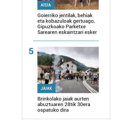
AISIA
Goierriko jentilak, behiak
eta kobazuloak gertuago,
Gipuzkoako Parketxe
Sarearen eskaintzari esker
5
JAIAK
Brinkolako jaiak aurten
abuztuaren 28tik 30era
ospatuko dira