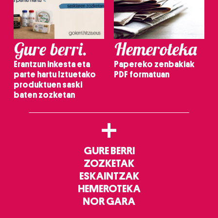
Gure berri.
Hemeroteka
Erantzun inkesta eta
Papereko zenbakiak
parte hartu Iztuetako
PDF formatuan
produktuen saski
baten zozketan
+
GURE BERRI
ZOZKETAK
ESKAINTZAK
HEMEROTEKA
NOR GARA