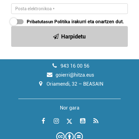
Pribatutasun Politika
irakurri eta onartzen dut.
Harpidetu
943 16 00 56
goierri@hitza.eus
Oriamendi, 32 – BEASAIN
Nor gara