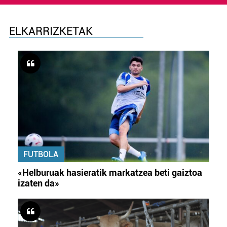
ELKARRIZKETAK
FUTBOLA
«Helburuak hasieratik markatzea beti gaiztoa
izaten da»