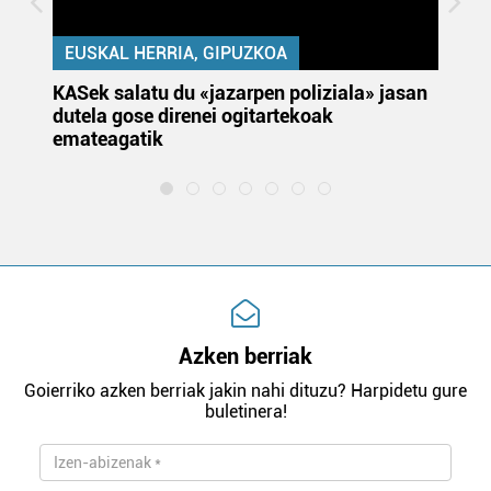
EUSKAL HERRIA, GIPUZKOA
KASek salatu du «jazarpen poliziala» jasan
Pa
dutela gose direnei ogitartekoak
da
emateagatik
«s
Azken berriak
Goierriko azken berriak jakin nahi dituzu? Harpidetu gure
buletinera!