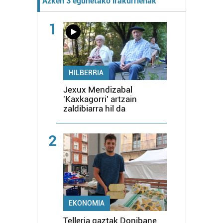
Azken 3 egunetako irakurrienak
1
HILBERRIA
Jexux Mendizabal
'Kaxkagorri' artzain
zaldibiarra hil da
2
EKONOMIA
Telleria gaztak Donibane