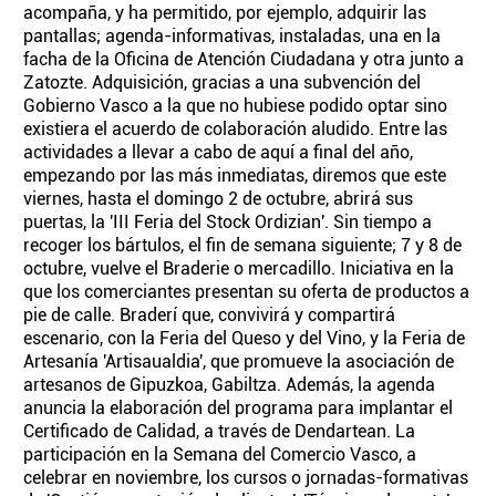
acompaña, y ha permitido, por ejemplo, adquirir las
pantallas; agenda-informativas, instaladas, una en la
facha de la Oficina de Atención Ciudadana y otra junto a
Zatozte. Adquisición, gracias a una subvención del
Gobierno Vasco a la que no hubiese podido optar sino
existiera el acuerdo de colaboración aludido. Entre las
actividades a llevar a cabo de aquí a final del año,
empezando por las más inmediatas, diremos que este
viernes, hasta el domingo 2 de octubre, abrirá sus
puertas, la 'III Feria del Stock Ordizian'. Sin tiempo a
recoger los bártulos, el fin de semana siguiente; 7 y 8 de
octubre, vuelve el Braderie o mercadillo. Iniciativa en la
que los comerciantes presentan su oferta de productos a
pie de calle. Braderí que, convivirá y compartirá
escenario, con la Feria del Queso y del Vino, y la Feria de
Artesanía 'Artisaualdia', que promueve la asociación de
artesanos de Gipuzkoa, Gabiltza. Además, la agenda
anuncia la elaboración del programa para implantar el
Certificado de Calidad, a través de Dendartean. La
participación en la Semana del Comercio Vasco, a
celebrar en noviembre, los cursos o jornadas-formativas