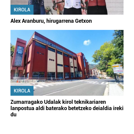
KIROLA
Alex Aranburu, hirugarrena Getxon
KIROLA
Zumarragako Udalak kirol teknikariaren
lanpostua aldi baterako betetzeko deialdia ireki
du