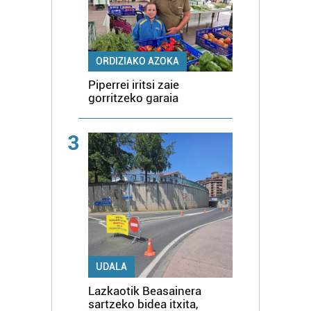
ORDIZIAKO AZOKA
Piperrei iritsi zaie
gorritzeko garaia
3
UDALA
Lazkaotik Beasainera
sartzeko bidea itxita,