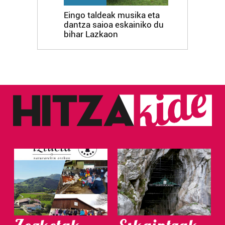
Eingo taldeak musika eta
dantza saioa eskainiko du
bihar Lazkaon