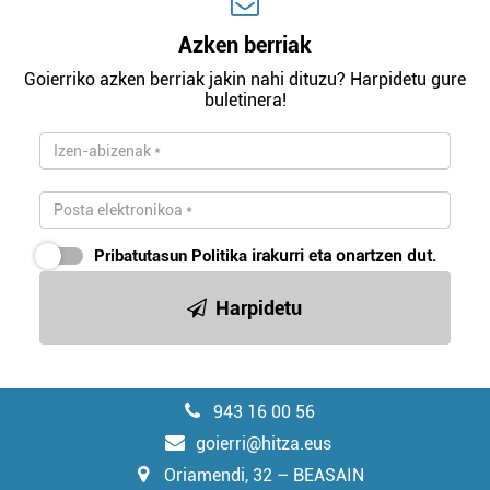
Azken berriak
Goierriko azken berriak jakin nahi dituzu? Harpidetu gure
buletinera!
Pribatutasun Politika
irakurri eta onartzen dut.
Harpidetu
943 16 00 56
goierri@hitza.eus
Oriamendi, 32 – BEASAIN