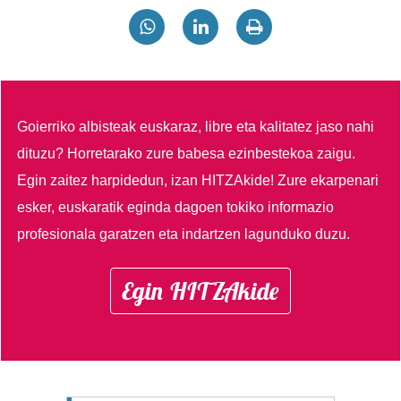
Goierriko albisteak euskaraz, libre eta kalitatez jaso nahi
dituzu?
Horretarako zure babesa ezinbestekoa zaigu.
Egin zaitez harpidedun, izan HITZAkide!
Zure ekarpenari
esker, euskaratik eginda dagoen tokiko informazio
profesionala garatzen eta indartzen lagunduko duzu.
Egin HITZAkide