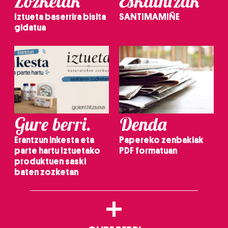
Zozketak
Eskaintzak
Iztueta baserrira bisita
SANTIMAMIÑE
gidatua
Gure berri.
Denda
Erantzun inkesta eta
Papereko zenbakiak
parte hartu Iztuetako
PDF formatuan
produktuen saski
baten zozketan
+