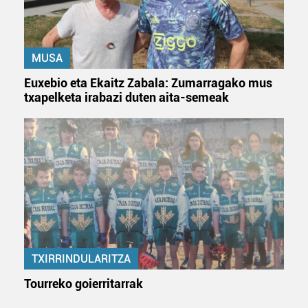
MUSA
Euxebio eta Ekaitz Zabala: Zumarragako mus
txapelketa irabazi duten aita-semeak
TXIRRINDULARITZA
Tourreko goierritarrak