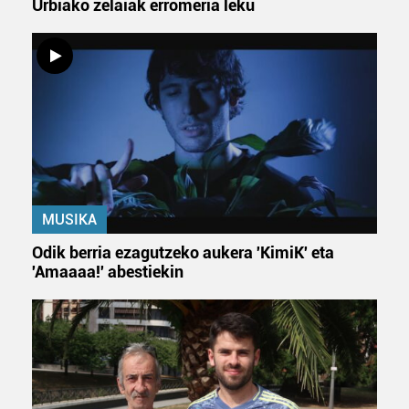
Urbiako zelaiak erromeria leku
MUSIKA
Odik berria ezagutzeko aukera 'KimiK' eta
'Amaaaa!' abestiekin