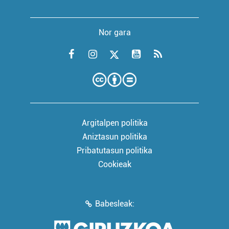
Nor gara
Argitalpen politika
Aniztasun politika
Pribatutasun politika
Cookieak
Babesleak: