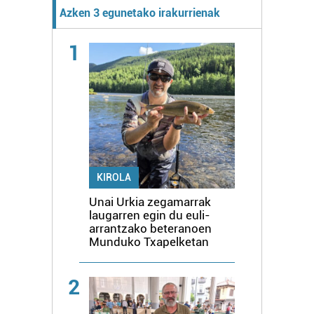
Azken 3 egunetako irakurrienak
1
KIROLA
Unai Urkia zegamarrak
laugarren egin du euli-
arrantzako beteranoen
Munduko Txapelketan
2