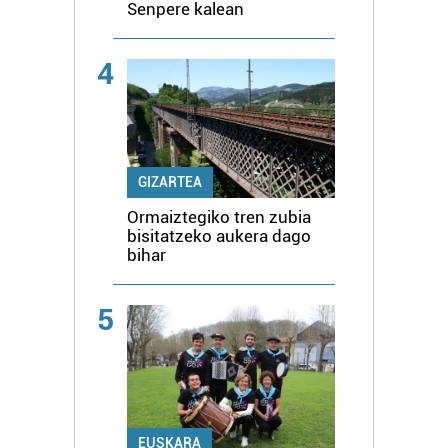
Senpere kalean
4
GIZARTEA
Ormaiztegiko tren zubia
bisitatzeko aukera dago
bihar
5
EUSKARA