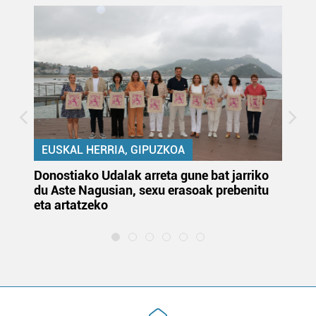
EUSKAL HERRIA, GIPUZKOA
Donostiako Udalak arreta gune bat jarriko
Ur
du Aste Nagusian, sexu erasoak prebenitu
es
eta artatzeko
lu