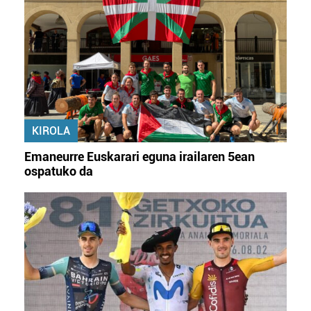
KIROLA
Emaneurre Euskarari eguna irailaren 5ean
ospatuko da