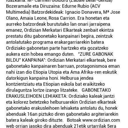
Idazkaria: Mª Carmen Goiburu (Zabale Belar-denda)
Bozeramaile eta Diruzaina: Edurne Rubio (ACV
Multimedia) Batzordekideak: Ignacio Donavera, Mª Jose
Olano, Amaia Leone, Rosa Carrion. Era honetan eta
aurreko batzordeak burututako lan onari jarraipena
emanez, Ordizian Merkatari Elkarteak zenbait ekintza
prestatu ditu gabonetako kanpainari begira, zeintzuk
antolatutako programa erakargarriarekin batera
Ordiziako gabonetan parte hartzeko eta gozatzeko
aukera ezin hobea emango duten. “ZURE GABONAK
BILDU” KANPAINA”: Ordizian Merkatari elkarteak, bere
gabonetako kanpainaren barruan, protagonismoa eman
nahi izan dio Etiopia Utopia eta Ama Afrika-ren eskutik
datorkigun kanpaina honi. Helburua jendea
kontzientziatu eta Etiopian eskola bat eraikitzeko
dirulaguntza lortze izango litzateke. GABONETAKO
ERAKUSLEIHOEN LEHIAKETA: Ordiziako kaleak jantzi
eta kolorez betetzeko helburuarekin Ordizian elkarteak
gabonetako erakusleihoen lehiaketa antolatu du, honek
abenduak 16an piztuko diren gabonetako argiteriarekin
batera kaleak giroko dituzte. Botoak www.ordizian.com
web orrian jasoko dira abenduak 21etik urtarrilak 5era