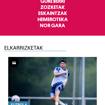
GURE BERRI
ZOZKETAK
ESKAINTZAK
HEMEROTEKA
NOR GARA
ELKARRIZKETAK
FUTBOLA