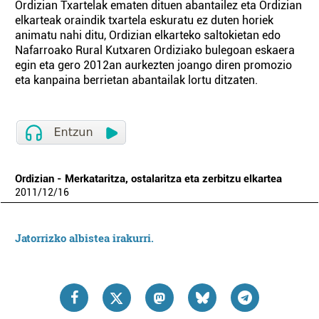
Ordizian Txartelak ematen dituen abantailez eta Ordizian
elkarteak oraindik txartela eskuratu ez duten horiek
animatu nahi ditu, Ordizian elkarteko saltokietan edo
Nafarroako Rural Kutxaren Ordiziako bulegoan eskaera
egin eta gero 2012an aurkezten joango diren promozio
eta kanpaina berrietan abantailak lortu ditzaten.
Ordizian - Merkataritza, ostalaritza eta zerbitzu elkartea
2011
/
12
/
16
Jatorrizko albistea irakurri.