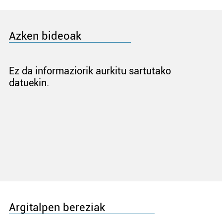
Azken bideoak
Ez da informaziorik aurkitu sartutako
datuekin.
Argitalpen bereziak