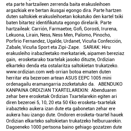
eta parte hartzaileen zerrenda baita erakusleihoen
argazkiak ere bertan ikusgai egongo dira. Parte hartzen
duten saltokiek erakusleihoetan kokatuko den kartel txiki
baten bitartez identifikatuta egongo direlarik. Parte
hartzaileak: Carrión, Farmaetxe, Gofi, Gorosti, Irurena,
Lekuona, Lirain, Ness, Ness Men, Palomo, Pinocho,
Porfirio Fernandez, Ugalde, Urdanet, Vicuña Confección,
Zabale, Vicuña Sport eta Zipi-Zape. SARIAK: Hiru
erakusleiho irabazleetako merkatariek, aipamen bereziaz
gain, erosketarako txartelak jasoko dituzte, Ordizian
elkarteko denda eta ostalaritza saltokietan trukatzeko.
www.ordizian.com web orrian botoa ematen duten
herritar eta bezeroen artean ASUS EEPC 1005 mini
ordenagailu eramangarria zozketatuko da. ABENDUKO
KANPAINA ORDIZIAN TXARTELAREKIN: Abenduaren
zehar bere erosketak Ordizian Txartelarekin egiten ari
diren bezeroei 5, 10, 20 eta 50 €ko erosketa-txartelak
irabazteko aukera izan dute eta gabonetan zehar ere
aukera hau izango dute. Ondoren erosketa-txartel hauek
Ordizian elkarteko saltokietan trukatzeko helburuarekin.
Dagoeneko 1000 pertsona baino gehiago gozatzen dute