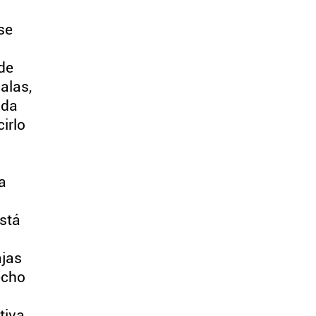
se
de
alas,
ada
irlo
a
Está
ajas
echo
tiva.