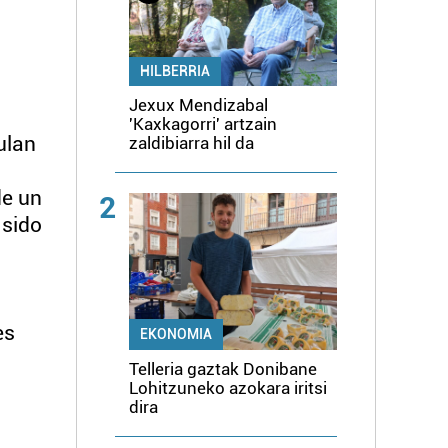
HILBERRIA
Jexux Mendizabal
'Kaxkagorri' artzain
ulan
zaldibiarra hil da
de un
2
 sido
es
EKONOMIA
Telleria gaztak Donibane
Lohitzuneko azokara iritsi
dira