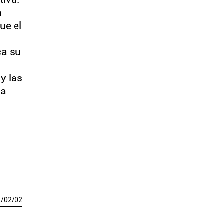
n
ue el
ca su
y las
la
2
/
02
/
02