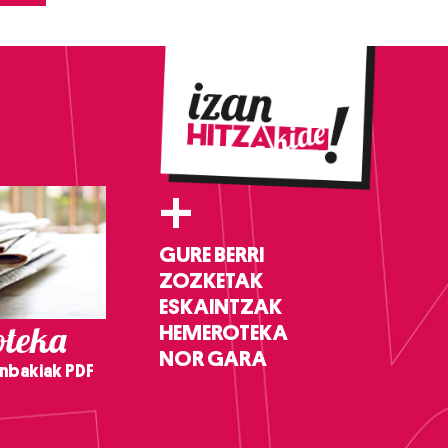
+
GURE BERRI
ZOZKETAK
ESKAINTZAK
teka
HEMEROTEKA
NOR GARA
nbakiak PDF