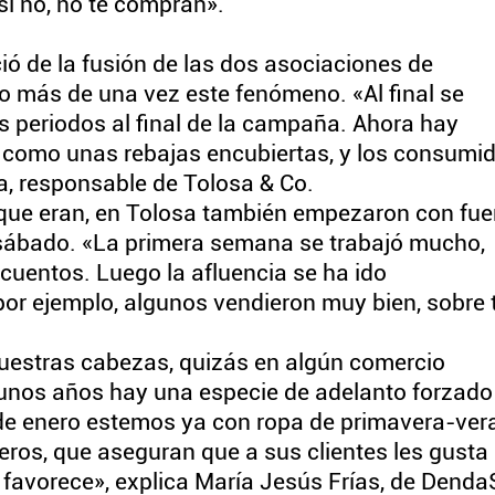
 si no, no te compran».
ió de la fusión de las dos asociaciones de
 más de una vez este fenómeno. «Al final se
s periodos al final de la campaña. Ahora hay
n como unas rebajas encubiertas, y los consumi
a, responsable de Tolosa & Co.
 que eran, en Tolosa también empezaron con fue
 sábado. «La primera semana se trabajó mucho,
cuentos. Luego la afluencia se ha ido
por ejemplo, algunos vendieron muy bien, sobre
nuestras cabezas, quizás en algún comercio
 unos años hay una especie de adelanto forzado
de enero estemos ya con ropa de primavera-ver
os, que aseguran que a sus clientes les gusta
 favorece», explica María Jesús Frías, de Denda