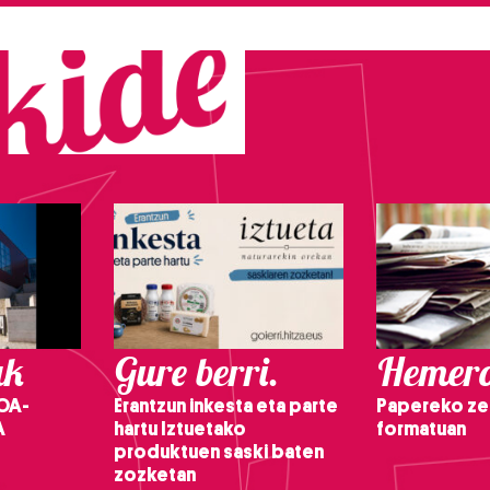
ak
Gure berri.
Hemero
OA-
Erantzun inkesta eta parte
Papereko ze
A
hartu Iztuetako
formatuan
produktuen saski baten
zozketan