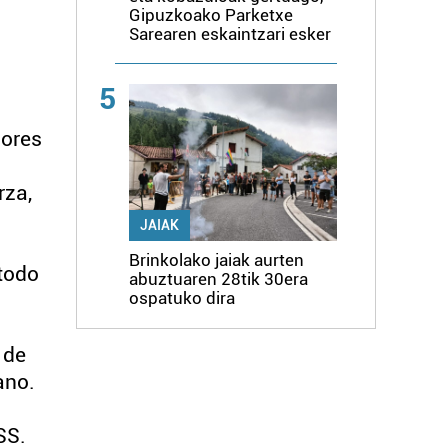
Gipuzkoako Parketxe
Sarearen eskaintzari esker
5
dores
rza,
JAIAK
Brinkolako jaiak aurten
 todo
abuztuaren 28tik 30era
ospatuko dira
 de
ano.
SS.