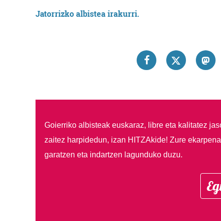
Jatorrizko albistea irakurri.
Goierriko albisteak euskaraz, libre eta kalitatez ja
zaitez harpidedun, izan HITZAkide!
Zure ekarpenar
garatzen eta indartzen lagunduko duzu.
Eg