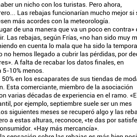
aber un nicho con los turistas. Pero ahora,
ero... Las rebajas funcionarían mucho mejor si 
uesen más acordes con la meteorología.
 jugar de una manera que va un poco en contra» 
ir. Las rebajas, según Frías, «no han sido muy m
teniendo en cuenta lo mala que ha sido la tempor
o no hemos llegado a cubrir las pérdidas, por dec
s». A falta de recabar los datos finales, en
n 5-10% menos.
el 50% en los escaparates de sus tiendas de mod
n. Esta comerciante, miembro de la asociación
on varias décadas de experiencia en el ramo. «
ntil, por ejemplo, septiembre suele ser un mes
 Los siguientes meses se recuperó algo y las reb
ro a estas alturas, reconoce, «te das por satisf
l consumidor. «Hay más mercancía».
la sensación sobre las rebajas es más bien posi