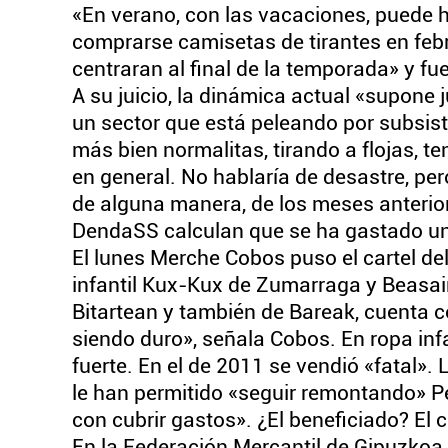
«En verano, con las vacaciones, puede h
comprarse camisetas de tirantes en febr
centraran al final de la temporada» y f
A su juicio, la dinámica actual «supone
un sector que está peleando por subsist
más bien normalitas, tirando a flojas, 
en general. No hablaría de desastre, per
de alguna manera, de los meses anteriore
DendaSS calculan que se ha gastado u
El lunes Merche Cobos puso el cartel d
infantil Kux-Kux de Zumarraga y Beasai
Bitartean y también de Bareak, cuenta c
siendo duro», señala Cobos. En ropa infa
fuerte. En el de 2011 se vendió «fatal».
le han permitido «seguir remontando» Pe
con cubrir gastos». ¿El beneficiado? E
En la Federación Mercantil de Gipuzkoa 