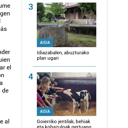
3
sume
agen
l
más
AISIA
nder
Idiazabalen, abuzturako
plan ugari
uien
ar el
4
on
 a
 de
AISIA
e al
Goierriko jentilak, behiak
eta kobazuloak gertuago,