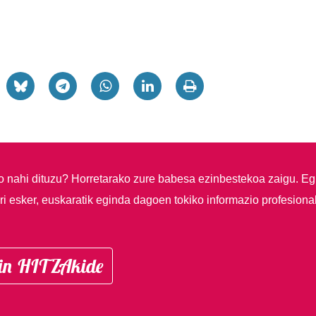
so nahi dituzu?
Horretarako zure babesa ezinbestekoa zaigu. Eg
i esker, euskaratik eginda dagoen tokiko informazio profesiona
in HITZAkide