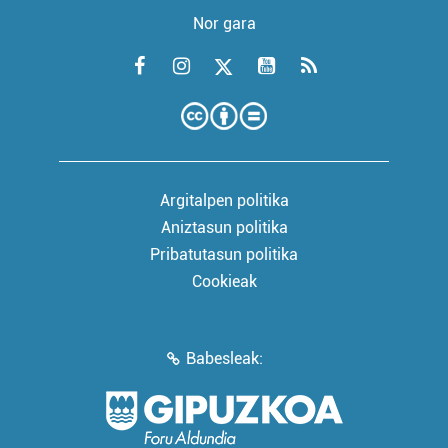
Nor gara
Argitalpen politika
Aniztasun politika
Pribatutasun politika
Cookieak
Babesleak: