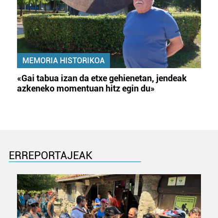
MEMORIA HISTORIKOA
«Gai tabua izan da etxe gehienetan, jendeak
azkeneko momentuan hitz egin du»
ERREPORTAJEAK