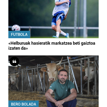
FUTBOLA
«Helburuak hasieratik markatzea beti gaiztoa
izaten da»
BERO BOLADA