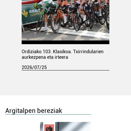
Ordiziako 103. Klasikoa. Txirrindularien
aurkezpena eta irteera
2026/07/25
Argitalpen bereziak