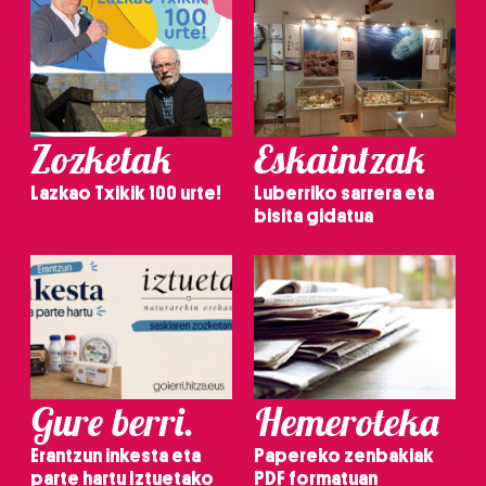
Zozketak
Eskaintzak
Lazkao Txikik 100 urte!
Luberriko sarrera eta
bisita gidatua
Gure berri.
Hemeroteka
Erantzun inkesta eta
Papereko zenbakiak
parte hartu Iztuetako
PDF formatuan