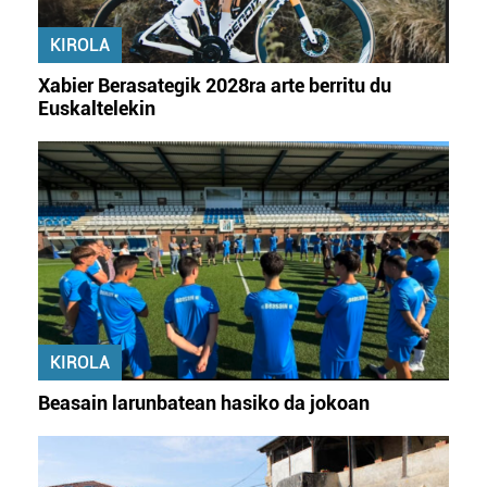
erabiltzeko baimen esplizitua ematen diguzu.
Gehiago
irakurri
KIROLA
Xabier Berasategik 2028ra arte berritu du
Euskaltelekin
KIROLA
Beasain larunbatean hasiko da jokoan