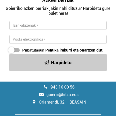
Azken berriak
Goierriko azken berriak jakin nahi dituzu? Harpidetu gure
buletinera!
Pribatutasun Politika
irakurri eta onartzen dut.
Harpidetu
943 16 00 56
goierri@hitza.eus
Oriamendi, 32 – BEASAIN