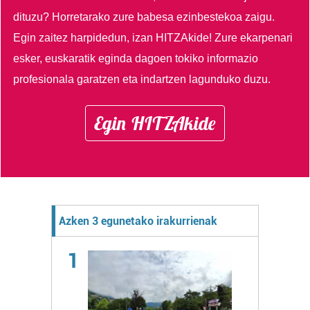
dituzu?
Horretarako zure babesa ezinbestekoa zaigu.
Egin zaitez harpidedun, izan HITZAkide!
Zure ekarpenari
esker, euskaratik eginda dagoen tokiko informazio
profesionala garatzen eta indartzen lagunduko duzu.
Egin HITZAkide
Azken 3 egunetako irakurrienak
1