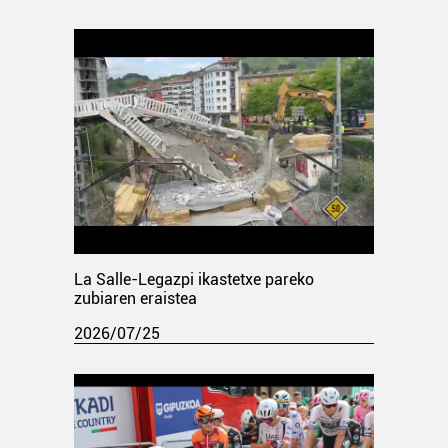
La Salle-Legazpi ikastetxe pareko
zubiaren eraistea
2026/07/25