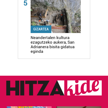
5
GIZARTEA
Neandertalen kultura
ezagutzeko aukera, San
Adrianera bisita gidatua
eginda