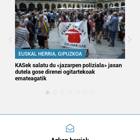
EUSKAL HERRIA, GIPUZKOA
KASek salatu du «jazarpen poliziala» jasan
Pa
dutela gose direnei ogitartekoak
da
emateagatik
«s