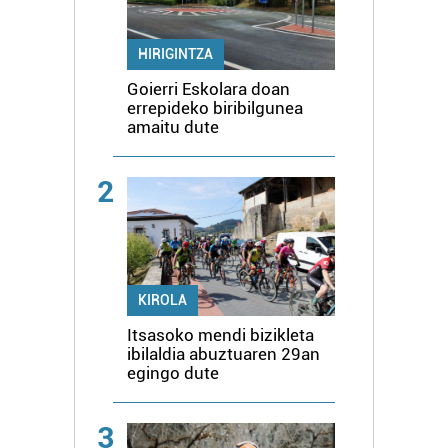
HIRIGINTZA
Goierri Eskolara doan
errepideko biribilgunea
amaitu dute
2
KIROLA
Itsasoko mendi bizikleta
ibilaldia abuztuaren 29an
egingo dute
3