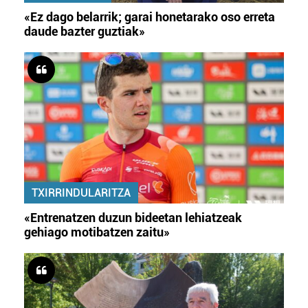
«Ez dago belarrik; garai honetarako oso erreta
daude bazter guztiak»
TXIRRINDULARITZA
«Entrenatzen duzun bideetan lehiatzeak
gehiago motibatzen zaitu»