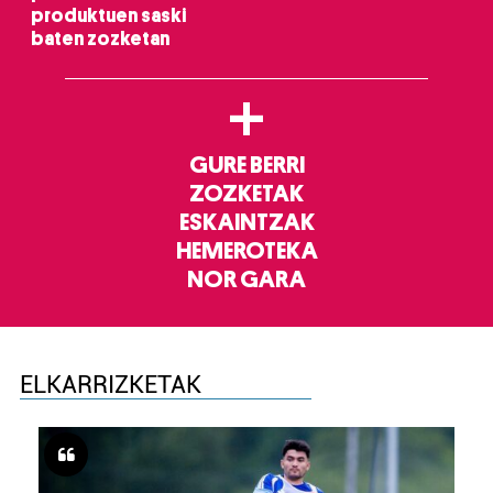
produktuen saski
baten zozketan
+
GURE BERRI
ZOZKETAK
ESKAINTZAK
HEMEROTEKA
NOR GARA
ELKARRIZKETAK