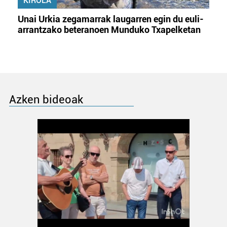
KIROLA
Unai Urkia zegamarrak laugarren egin du euli-
arrantzako beteranoen Munduko Txapelketan
Azken bideoak