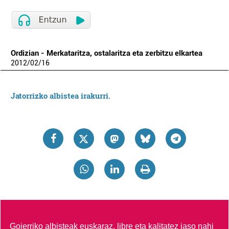
Ordizian - Merkataritza, ostalaritza eta zerbitzu elkartea
2012
/
02
/
16
Jatorrizko albistea irakurri.
Goierriko albisteak euskaraz, libre eta kalitatez jaso nahi