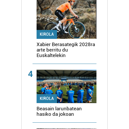
KIROLA
Xabier Berasategik 2028ra
arte berritu du
Euskaltelekin
4
KIROLA
Beasain larunbatean
hasiko da jokoan